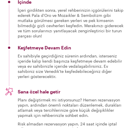
İçinde
İçeri girdikten sonra, yerel rehberinizin içgörülerini takip
ederek Pala d'Oro ve Mozaikler & Sembolizm gibi
mutlaka görülmesi gereken yerleri ve pek kimsenin
bilmediği gizli cevherleri keşfedin. Merakınızı giderecek
ve tüm sorularınızı yanıtlayacak zenginleştirici bir turun
parçası olun!
Keşfetmeye Devam Edin
Ev sahibiyle geçirdiğiniz sürenin ardından, isterseniz
içeride kalıp kendi başınıza keşfetmeye devam edebilir
veya ev sahibinizle içeride vedalaşabilirsiniz. Ev
sahibiniz size Venedik'te keşfedebileceğiniz diğer
yerleri gösterecektir.
Sana özel hale getir
Planı değiştirmek mi istiyorsunuz? Hemen rezervasyon
yapın, ardından önemli noktaları düzenlemek, durakları
atlamak veya tercihlerinize göre küçük değişiklikler
yapmak için rehberinizle sohbet edin.
Risk almadan rezervasyon yapın. 24 saat içinde iptal