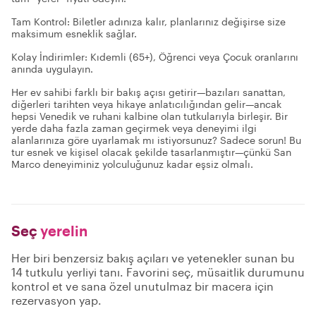
Tam Kontrol: Biletler adınıza kalır, planlarınız değişirse size
maksimum esneklik sağlar.
Kolay İndirimler: Kıdemli (65+), Öğrenci veya Çocuk oranlarını
anında uygulayın.
Her ev sahibi farklı bir bakış açısı getirir—bazıları sanattan,
diğerleri tarihten veya hikaye anlatıcılığından gelir—ancak
hepsi Venedik ve ruhani kalbine olan tutkularıyla birleşir. Bir
yerde daha fazla zaman geçirmek veya deneyimi ilgi
alanlarınıza göre uyarlamak mı istiyorsunuz? Sadece sorun! Bu
tur esnek ve kişisel olacak şekilde tasarlanmıştır—çünkü San
Marco deneyiminiz yolculuğunuz kadar eşsiz olmalı.
Seç
yerelin
Her biri benzersiz bakış açıları ve yetenekler sunan bu
14 tutkulu yerliyi tanı. Favorini seç, müsaitlik durumunu
kontrol et ve sana özel unutulmaz bir macera için
rezervasyon yap.