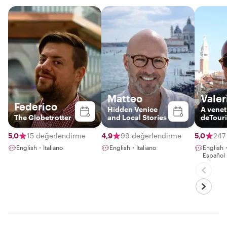
Matteo
Valer
Federico
Hidden Venice
A venet
The Globetrotter
and Local Stories
deTouri
5,0
15 değerlendirme
4,9
99 değerlendirme
5,0
247
English・Italiano
English・Italiano
English
Español