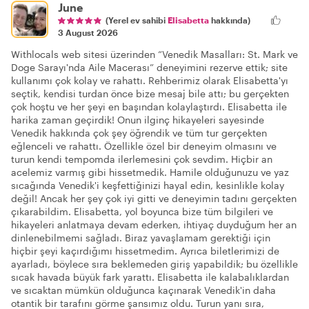
June
(Yerel ev sahibi
Elisabetta
hakkında)
3 August 2026
Withlocals web sitesi üzerinden “Venedik Masalları: St. Mark ve
Doge Sarayı'nda Aile Macerası” deneyimini rezerve ettik; site
kullanımı çok kolay ve rahattı. Rehberimiz olarak Elisabetta'yı
seçtik, kendisi turdan önce bize mesaj bile attı; bu gerçekten
çok hoştu ve her şeyi en başından kolaylaştırdı. Elisabetta ile
harika zaman geçirdik! Onun ilginç hikayeleri sayesinde
Venedik hakkında çok şey öğrendik ve tüm tur gerçekten
eğlenceli ve rahattı. Özellikle özel bir deneyim olmasını ve
turun kendi tempomda ilerlemesini çok sevdim. Hiçbir an
acelemiz varmış gibi hissetmedik. Hamile olduğunuzu ve yaz
sıcağında Venedik'i keşfettiğinizi hayal edin, kesinlikle kolay
değil! Ancak her şey çok iyi gitti ve deneyimin tadını gerçekten
çıkarabildim. Elisabetta, yol boyunca bize tüm bilgileri ve
hikayeleri anlatmaya devam ederken, ihtiyaç duyduğum her an
dinlenebilmemi sağladı. Biraz yavaşlamam gerektiği için
hiçbir şeyi kaçırdığımı hissetmedim. Ayrıca biletlerimizi de
ayarladı, böylece sıra beklemeden giriş yapabildik; bu özellikle
sıcak havada büyük fark yarattı. Elisabetta ile kalabalıklardan
ve sıcaktan mümkün olduğunca kaçınarak Venedik'in daha
otantik bir tarafını görme şansımız oldu. Turun yanı sıra,