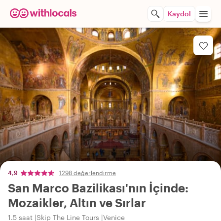
Kaydol
4,9
1298 değerlendirme
San Marco Bazilikası'nın İçinde:
Mozaikler, Altın ve Sırlar
1.5 saat
Skip The Line Tours
Venice