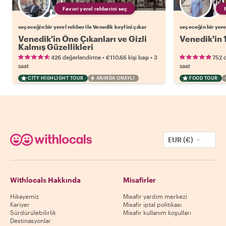
Favori yerel rehberini seç
seçeceğin bir yerel rehber ile Venedik keyfini çıkar
seçeceğin bir yere
Venedik'in Öne Çıkanları ve Gizli
Venedik'in 
Kalmış Güzellikleri
•
•
426 değerlendirme
€110.66
kişi başı
3
752 
saat
saat
CITY HIGHLIGHT TOUR
ANINDA ONAYLI
FOOD TOUR
EUR (€)
Withlocals Hakkında
Misafirler
Hikayemiz
Misafir yardım merkezi
Kariyer
Misafir iptal politikası
Sürdürülebilirlik
Misafir kullanım koşulları
Destinasyonlar