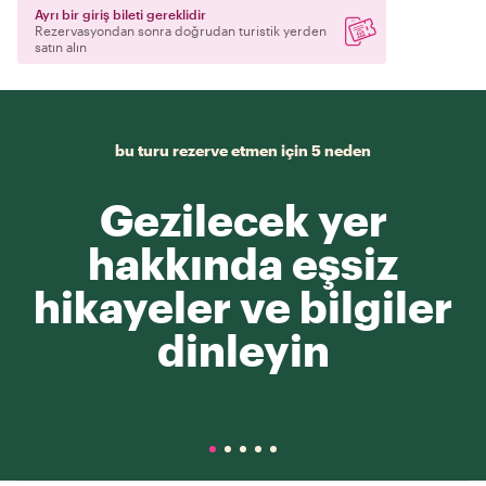
Ayrı bir giriş bileti gereklidir
Rezervasyondan sonra doğrudan turistik yerden
satın alın
bu turu rezerve etmen için 5 neden
Gezilecek yer
hakkında eşsiz
hikayeler ve bilgiler
dinleyin