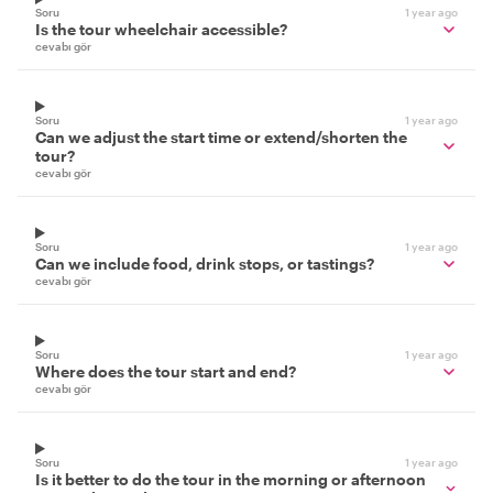
Soru
1 year ago
Is the tour wheelchair accessible?
cevabı gör
Soru
1 year ago
Can we adjust the start time or extend/shorten the
tour?
cevabı gör
Soru
1 year ago
Can we include food, drink stops, or tastings?
cevabı gör
Soru
1 year ago
Where does the tour start and end?
cevabı gör
Soru
1 year ago
Is it better to do the tour in the morning or afternoon