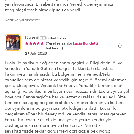
yakalıyorsunuz. Elisabetta ayrıca Venedik deneyimimizi
zenginleştirecek birçok ipucu da verdi.
Nazik ve yardımsever
David
🇺🇸
United States
(Yerel ev sahibi
Lucia Bondetti
hakkında)
27 July 2026
Lucia ile harika bir öğleden sonra geçirdik. Bilgi derinliği ve
Venedik'in Yahudi Gettosu bölgesi hakkındaki detaylara
hakimiyeti inanılmazdı; bu bölgenin hem Venedik'teki
Yahudiler hem de bizzat Venedik için taşıdığı önemi anlatması
çok ufuk açıcıydı. Venedik tarihine ve Yahudilik tarihine olan
aşinalığı ve bu ikisini birleştirmesi muazzamdı. Lucia ayrıca yol
boyunca Cannaregio'da harika lezzet durakları da ekledi. Bize
tüm eski sinagogları gösterebildi ve mimarilerinin ve kültürel
deneyimlerinin bölgeyi nasıl etkilediğini anlattı. Lucia ile
gerçekten süper bir deneyimdi ve kendisi tanışılması gereken
harika bir insan. Kesinlikle tavsiye ediyoruz; kendisiyle
dostluğumuzu sürdürmeyi ve bir sonraki Venedik
seyahatimizde tekrar görüşmeyi dört gözle bekliyoruz.