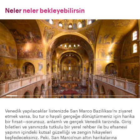
Neler
neler bekleyebilirsin
Venedik yapılacaklar listenizde San Marco Bazilikası'nı ziyaret
etmek varsa, bu tur o hayali gerçeğe dönüştürmeniz için harika
bir fırsat—sorunsuz, anlamlı ve gerçek Venedik tarzında. Giriş
biletleri ve yanınızda tutkulu bir yerel rehber ile bu efsanevi
yapının içindeki kutsal güzelliği ve zengin hikayeleri
keşfedeceksiniz. Peki, San Marco'nun altın harikalarına