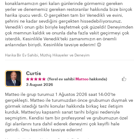
konaklamamızın geri kalan günlerinde görmemiz gereken
yerler ve denememiz gereken restoranlar hakkında bize birçok
harika ipucu verdi. O gerçekten tam bir Venedikli ve evini,
şehrini ne kadar sevdiğini gerçekten hissedebiliyorsunuz.
Venedik'i onun gibi biriyle keşfetmek çok güzeldi! Deneyimden
çok memnun kaldık ve onunla daha fazla vakit geçirmeyi çok
isterdik. Kesinlikle Venedik'teki zamanımızın en önemli
anlarından biriydi. Kesinlikle tavsiye ederim! 😊
Harika Bir Ev Sahibi, Müthiş Hikayeler ve Deneyim
Curtis
(Yerel ev sahibi
Matteo
hakkında)
3 August 2026
Matteo ile grup turumuz 1 Ağustos 2026 saat 14:00'te
gerçekleşti. Matteo ile turumuzdan önce grubumun duymak ve
görmek istediği tarihi konular hakkında birkaç kez iletişim
kurduk. Matteo'yu kapsamlı sanat tarihi bilgisi nedeniyle
seçmiştim. Kendisi tam bir profesyonel ve grubumuzun özel
ilgi alanlarını tura dahil ederek deneyimi çok keyifli hale
getirdi. Onu kesinlikle tavsiye ederim!