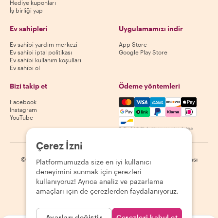
Hediye kuponları
İş birliği yap
Ev sahipleri
Uygulamamızı indir
Ev sahibi yardım merkezi
App Store
Ev sahibi iptal politikası
Google Play Store
Ev sahibi kullanım koşulları
Ev sahibi ol
Bizi takip et
Ödeme yöntemleri
Mastercard, Visa, Amex, Di
Facebook
Instagram
YouTube
Kullanılabilirlik destinasyona göre değişir
Çerez İzni
©
2026
Withlocals.com
|
Gizlilik Politikası
|
Çerezler
|
Site haritası
Platformumuzda size en iyi kullanıcı
deneyimini sunmak için çerezleri
kullanıyoruz! Ayrıca analiz ve pazarlama
amaçları için de çerezlerden faydalanıyoruz.
Ayarları değiştir
Çerezleri kabul et