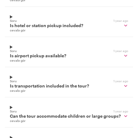
cevabı gör
Soru
1 year ago
Is hotel or station pickup included?
cevabı gör
Soru
1 year ago
Is airport pickup available?
cevabı gör
Soru
1 year ago
Is transportation included in the tour?
cevabı gör
Soru
1 year ago
Can the tour accommodate children or large groups?
cevabı gör