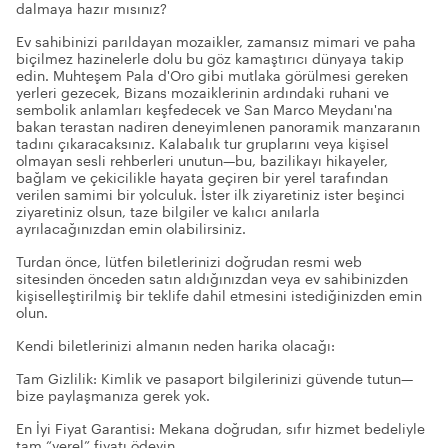
dalmaya hazır mısınız?
Ev sahibinizi parıldayan mozaikler, zamansız mimari ve paha
biçilmez hazinelerle dolu bu göz kamaştırıcı dünyaya takip
edin. Muhteşem Pala d'Oro gibi mutlaka görülmesi gereken
yerleri gezecek, Bizans mozaiklerinin ardındaki ruhani ve
sembolik anlamları keşfedecek ve San Marco Meydanı'na
bakan terastan nadiren deneyimlenen panoramik manzaranın
tadını çıkaracaksınız. Kalabalık tur gruplarını veya kişisel
olmayan sesli rehberleri unutun—bu, bazilikayı hikayeler,
bağlam ve çekicilikle hayata geçiren bir yerel tarafından
verilen samimi bir yolculuk. İster ilk ziyaretiniz ister beşinci
ziyaretiniz olsun, taze bilgiler ve kalıcı anılarla
ayrılacağınızdan emin olabilirsiniz.
Turdan önce, lütfen biletlerinizi doğrudan resmi web
sitesinden önceden satın aldığınızdan veya ev sahibinizden
kişiselleştirilmiş bir teklife dahil etmesini istediğinizden emin
olun.
Kendi biletlerinizi almanın neden harika olacağı:
Tam Gizlilik: Kimlik ve pasaport bilgilerinizi güvende tutun—
bize paylaşmanıza gerek yok.
En İyi Fiyat Garantisi: Mekana doğrudan, sıfır hizmet bedeliyle
tam “yerel” fiyatı ödeyin.