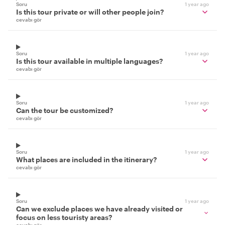
Soru
1 year ago
Is this tour private or will other people join?
cevabı gör
Soru
1 year ago
Is this tour available in multiple languages?
cevabı gör
Soru
1 year ago
Can the tour be customized?
cevabı gör
Soru
1 year ago
What places are included in the itinerary?
cevabı gör
Soru
1 year ago
Can we exclude places we have already visited or
focus on less touristy areas?