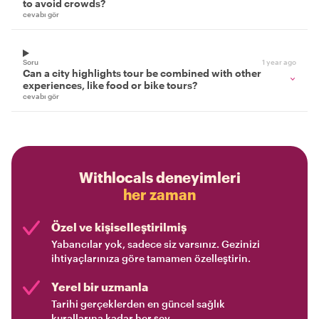
to avoid crowds?
cevabı gör
Soru
1 year ago
Can a city highlights tour be combined with other
experiences, like food or bike tours?
cevabı gör
Withlocals deneyimleri
her zaman
Özel ve kişiselleştirilmiş
Yabancılar yok, sadece siz varsınız. Gezinizi
ihtiyaçlarınıza göre tamamen özelleştirin.
Yerel bir uzmanla
Tarihi gerçeklerden en güncel sağlık
kurallarına kadar her şey.