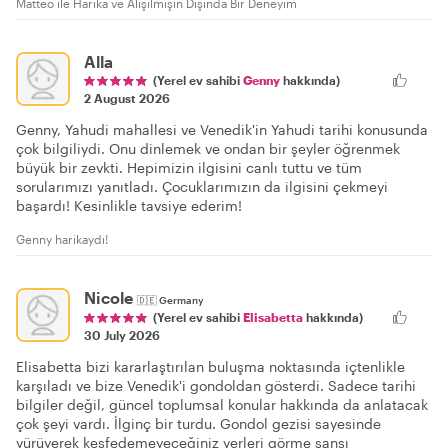
Matteo ile Harika ve Alışılmışın Dışında Bir Deneyim
Alla
(Yerel ev sahibi
Genny
hakkında)
2 August 2026
Genny, Yahudi mahallesi ve Venedik'in Yahudi tarihi konusunda
çok bilgiliydi. Onu dinlemek ve ondan bir şeyler öğrenmek
büyük bir zevkti. Hepimizin ilgisini canlı tuttu ve tüm
sorularımızı yanıtladı. Çocuklarımızın da ilgisini çekmeyi
başardı! Kesinlikle tavsiye ederim!
Genny harikaydı!
Nicole
🇩🇪
Germany
(Yerel ev sahibi
Elisabetta
hakkında)
30 July 2026
Elisabetta bizi kararlaştırılan buluşma noktasında içtenlikle
karşıladı ve bize Venedik'i gondoldan gösterdi. Sadece tarihi
bilgiler değil, güncel toplumsal konular hakkında da anlatacak
çok şeyi vardı. İlginç bir turdu. Gondol gezisi sayesinde
yürüyerek keşfedemeyeceğiniz yerleri görme şansı