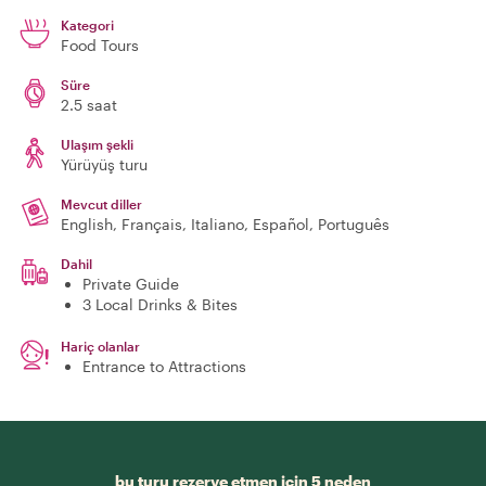
Kategori
Food Tours
Süre
2.5 saat
Ulaşım şekli
Yürüyüş turu
Mevcut diller
English, Français, Italiano, Español, Português
Dahil
Private Guide
3 Local Drinks & Bites
Hariç olanlar
Entrance to Attractions
bu turu rezerve etmen için 5 neden