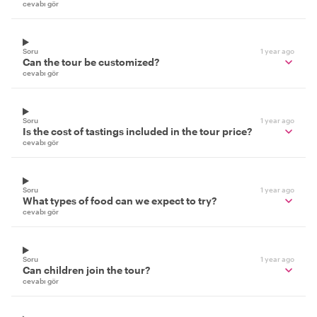
cevabı gör
Soru
1 year ago
Can the tour be customized?
cevabı gör
Soru
1 year ago
Is the cost of tastings included in the tour price?
cevabı gör
Soru
1 year ago
What types of food can we expect to try?
cevabı gör
Soru
1 year ago
Can children join the tour?
cevabı gör