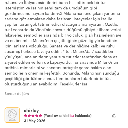
ruhunu ve İtalyan esintilerini bana hissettirecek bir tur
istemiştim ve Isa'nın şehri tam da umduğum gibi
gezdirmesine hayran kaldım<3 Milano'nun öne çıkan yerlerine
sadece göz atmaktan daha fazlasını isteyenler için Isa ile
yapılan turun çok tatmin edici olacağına inanıyorum. Özetle,
tur Leonardo da Vinci'nin sonsuz düğümü gibiydi; ilham verici
hikayeler, semboller arasında bir yolculuk, gizli hazinelerin avı
ve en önemlisi Milano'nun çeşitliliğinin güzelliğiyle kendinin
içini anlama yolculuğu. Sanata ve derinliğine kalbi ve ruhu
susamış herkese tavsiye edilir. * tur, Milano'da 7 saatlik bir
yürüyüştü, ana anıtların yanı sıra turistler tarafından daha az
ziyaret edilen yerleri de kapsıyordu. Tur sırasında Milano'nun
tarihini, mimarisini ve sanatını tartıştık; şehre hakim olan
sembollerin önemini keşfettik. Sonunda, Milano'nun sunduğu
çeşitliliği gördükten sonra, tüm bunların tutarlı bir bütün
oluşturduğunu anlayabildim. Teşekkürler Isa
Sonsuz düğüm
shirley
(Yerel ev sahibi
Isa
hakkında)
31 May 2026