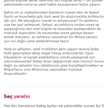
güncel popüler yerler hakkında tam bilgiye sahip — bu yüzden
çekinmeden sorun ve yerel halkla kaynaşmanın tadını çıkarın.
Şehrin en iyi mekanlarından bazılarını ziyaret edin ve Aperol
Spritz ve bruschetta gibi tipik yerel bir atıştırmalıkla birlikte bir
içki için. Ne alacağınızı merak mı ediyorsunuz? Ev sahibiniz
size her şeyi anlatacak. Dahası, ev sahibiniz turdan sonra ne
yapacağınıza dair özel bilgiler ve tavsiyeler paylaşmaktan da
mutluluk duyacaktır! Ve turunuzdan sonra geceye devam
etmek isterseniz, ev sahibiniz unutulmaz bir Milano zamanı
için sizi doğru yöne yönlendirmeye hazır!
Yerel ev sahipleri, yerel mutfaktan şehir yaşam tarzına kadar
farklı geçmişlere sahip doğal hikaye anlatıcılarıdır. Eşsiz
hikayelerini ve kişisel anekdotlarını sizinle paylaşmak için
sabırsızlanıyorlar! Rotayı biraz değiştirmek ister misiniz? Sorun
değil, ev sahipleri turu isteklerinize göre kişiselleştirmekten ve
Milano'larını sizin Milano'nuz yapmaktan mutluluk
duyacaklardır!
Seç
yerelin
Her biri benzersiz bakış açıları ve yetenekler sunan bu 5