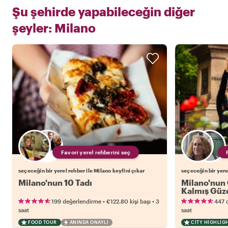
Şu şehirde yapabileceğin diğer
şeyler:
Milano
Favori yerel rehberini seç
seçeceğin bir yerel rehber ile Milano keyfini çıkar
seçeceğin bir yere
Milano'nun 10 Tadı
Milano'nun 
Kalmış Güze
•
•
199 değerlendirme
€122.80
kişi başı
3
447 
saat
saat
FOOD TOUR
ANINDA ONAYLI
CITY HIGHLIG