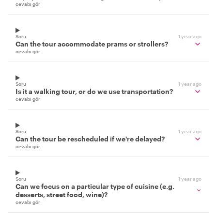
cevabı gör
Soru
1 year ago
Can the tour accommodate prams or strollers?
cevabı gör
Soru
1 year ago
Is it a walking tour, or do we use transportation?
cevabı gör
Soru
1 year ago
Can the tour be rescheduled if we're delayed?
cevabı gör
Soru
1 year ago
Can we focus on a particular type of cuisine (e.g.
desserts, street food, wine)?
cevabı gör