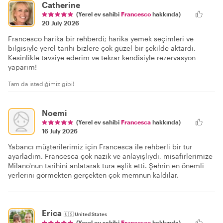
Catherine
(Yerel ev sahibi
Francesco
hakkında)
20 July 2026
Francesco harika bir rehberdi; harika yemek seçimleri ve
bilgisiyle yerel tarihi bizlere çok güzel bir şekilde aktardı.
Kesinlikle tavsiye ederim ve tekrar kendisiyle rezervasyon
yaparım!
Tam da istediğimiz gibi!
Noemi
(Yerel ev sahibi
Francesca
hakkında)
16 July 2026
Yabancı müşterilerimiz için Francesca ile rehberli bir tur
ayarladım. Francesca çok nazik ve anlayışlıydı, misafirlerimize
Milano'nun tarihini anlatarak tura eşlik etti. Şehrin en önemli
yerlerini görmekten gerçekten çok memnun kaldılar.
Erica
🇺🇸
United States
(Yerel ev sahibi
Francesco
hakkında)