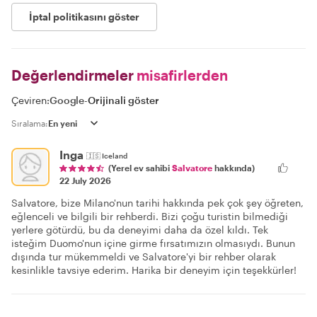
İptal politikasını göster
Değerlendirmeler
misafirlerden
Çeviren:
Google
-
Orijinali göster
Sıralama:
Inga
🇮🇸
Iceland
(Yerel ev sahibi
Salvatore
hakkında)
22 July 2026
Salvatore, bize Milano'nun tarihi hakkında pek çok şey öğreten,
eğlenceli ve bilgili bir rehberdi. Bizi çoğu turistin bilmediği
yerlere götürdü, bu da deneyimi daha da özel kıldı. Tek
isteğim Duomo'nun içine girme fırsatımızın olmasıydı. Bunun
dışında tur mükemmeldi ve Salvatore'yi bir rehber olarak
kesinlikle tavsiye ederim. Harika bir deneyim için teşekkürler!