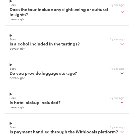
Soru
1 year ago
Does the tour include any sightseeing or cultural
insights?
cevabı gör
Soru
1 year ago
Is alcohol included in the tastings?
cevabı gör
Soru
1 year ago
Do you provide luggage storage?
cevabı gör
Soru
1 year ago
Is hotel pickup included?
cevabı gör
Soru
1 year ago
Is payment handled through the Withlocals platform?