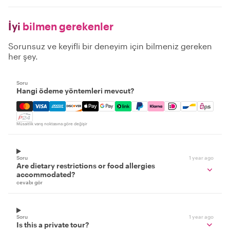
İyi
bilmen gerekenler
Sorunsuz ve keyifli bir deneyim için bilmeniz gereken
her şey.
Soru
Hangi ödeme yöntemleri mevcut?
Mastercard, Visa, Amex, Discover, Apple Pay, Google Pay
Müsaitlik varış noktasına göre değişir
Soru
1 year ago
Are dietary restrictions or food allergies
accommodated?
cevabı gör
Soru
1 year ago
Is this a private tour?