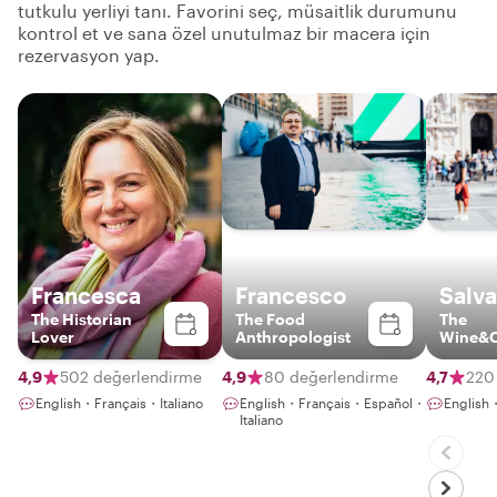
tutkulu yerliyi tanı. Favorini seç, müsaitlik durumunu
kontrol et ve sana özel unutulmaz bir macera için
rezervasyon yap.
Francesca
Francesco
Salva
The Historian
The Food
The
Lover
Anthropologist
Wine&C
Expert
4,9
502 değerlendirme
4,9
80 değerlendirme
4,7
220
English・Français・Italiano
English・Français・Español・
English
Italiano