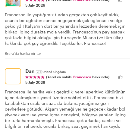
5 July 2026
Francesco ile yaptığımız turdan gerçekten çok keyif aldık;
onunla bir öğleden sonrasını geçirmek çok eğlenceli ve ilgi
çekiciydi! İtalya'nın dört bir yanından lezzetleri denemek için
birkaç ilginç durakta mola verdik. Francesco'nun paylaşacak
çok fazla bilgisi olduğu için bu sayede Milano (ve tüm ülke)
hakkında çok şey öğrendik. Teşekkürler, Francesco!
Brera'da harika bir tur
Dan
🇬🇧
United Kingdom
(Yerel ev sahibi
Francesca
hakkında)
5 July 2026
Francesca ile harika vakit geçirdik; yerel aperitivo kültürünün
içine dalmışken siyaset üzerine sohbet ettik. Francesca bizi
kalabalıktan uzak, onsuz asla bulamayacağımız gizli
cevherlere götürdü. Akşam yemeği yerine geçecek kadar bol
yiyecek vardı ve yeme içme deneyimi, bölgeye yapılan ilginç
bir turla harmanlanmıştı. Francesca çok arkadaş canlısı ve
bilgili bir rehberdi, onunla birkaç saat geçirmek harikaydı.