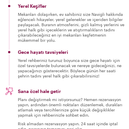
Yerel Keşifler
Mekanları dolaşırken, ev sahibiniz size Navigli hakkında
eğlenceli hikayeler, yerel gelenekler ve içeriden bilgiler
paylaşacak. Buranın atmosferini, gizli kalmış yerlerini ve
yerel halk gibi içeceklerin ve atıştırmalıkların tadını
çıkarabileceğiniz en iyi mekanları keşfetmenin
mükemmel bir yolu.
Gece hayatı tavsiyeleri
Yerel rehberiniz turunuz boyunca size gece hayatı için
özel tavsiyelerde bulunacak ve nereye gideceğinizi, ne
yapacağınızı gösterecektir. Böylece günün her saati
şehrin tadını yerel halk gibi çıkarabilirsiniz!
Sana özel hale getir
Planı değiştirmek mi istiyorsunuz? Hemen rezervasyon
yapın, ardından önemli noktaları düzenlemek, durakları
atlamak veya tercihlerinize göre küçük değişiklikler
yapmak için rehberinizle sohbet edin.
Risk almadan rezervasyon yapın. 24 saat içinde iptal
edin, paranızın tamamını geri alın.