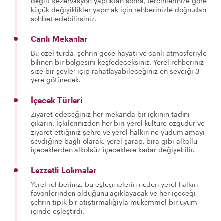
değil! Rezervasyon yaptıktan sonra, tercihlerinize göre
küçük değişiklikler yapmak için rehberinizle doğrudan
sohbet edebilirsiniz.
Canlı Mekanlar
Bu özel turda, şehrin gece hayatı ve canlı atmosferiyle
bilinen bir bölgesini keşfedeceksiniz. Yerel rehberiniz
size bir şeyler içip rahatlayabileceğiniz en sevdiği 3
yere götürecek.
İçecek Türleri
Ziyaret edeceğiniz her mekanda bir içkinin tadını
çıkarın. İçkilerinizden her biri yerel kültüre özgüdür ve
ziyaret ettiğiniz şehre ve yerel halkın ne yudumlamayı
sevdiğine bağlı olarak, yerel şarap, bira gibi alkollü
içeceklerden alkolsüz içeceklere kadar değişebilir.
Lezzetli Lokmalar
Yerel rehberiniz, bu eşleşmelerin neden yerel halkın
favorilerinden olduğunu açıklayacak ve her içeceği
şehrin tipik bir atıştırmalığıyla mükemmel bir uyum
içinde eşleştirdi.