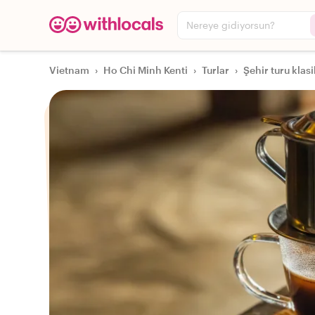
Nereye gidiyorsun?
Vietnam
›
Ho Chi Minh Kenti
›
Turlar
›
Şehir turu klasi