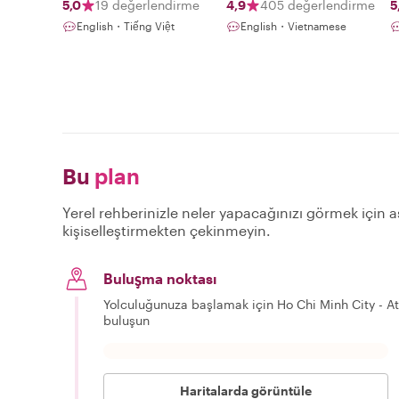
5,0
19 değerlendirme
4,9
405 değerlendirme
5
English・Tiếng Việt
English・Vietnamese
Bu
plan
Yerel rehberinizle neler yapacağınızı görmek için aş
kişiselleştirmekten çekinmeyin.
Buluşma noktası
Yolculuğunuza başlamak için Ho Chi Minh City - A
buluşun
Haritalarda görüntüle