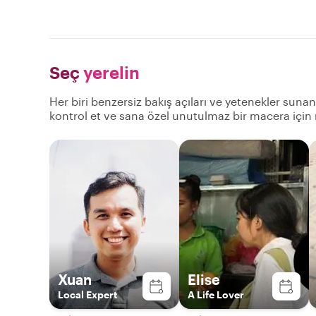
Seç
yerelin
Her biri benzersiz bakış açıları ve yetenekler suna
kontrol et ve sana özel unutulmaz bir macera için
Xuan
Elise
Local Expert
A Life Lover