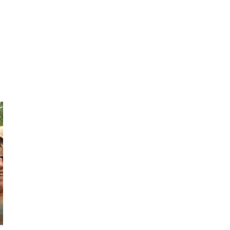
NICK
Your Friendly
Saigon Local
Guide