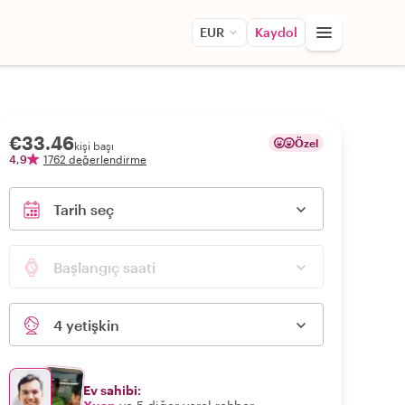
EUR
Kaydol
€33.46
Özel
kişi başı
4,9
1762 değerlendirme
Tarih seç
Başlangıç saati
4 yetişkin
Ev sahibi: