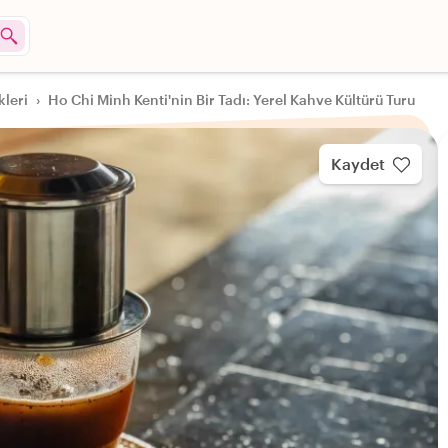
kleri
›
Ho Chi Minh Kenti'nin Bir Tadı: Yerel Kahve Kültürü Turu
Kaydet