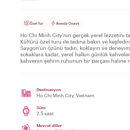
Özel Tur
Anında Onaylı
Ho Chi Minh City'nin gerçek yerel lezzetini t
Kültürü özel turu ile tadına bakın ve keşfedin
Saygon'un özünü tadın, koklayın ve deneyimle
sokaklara kadar, yerel halkın günlük kahvelerin
kahvenin şehrin ruhunun bir parçası haline na
Destinasyon
Ho Chi Minh City
, Vietnam
Süre
2.5 saat
Mevcut diller