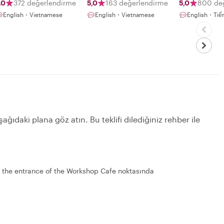
me.
,0
372 değerlendirme
5,0
163 değerlendirme
5,0
800 de
English・Vietnamese
English・Vietnamese
English・Tiến
ağıdaki plana göz atın. Bu teklifi dilediğiniz rehber ile
t the entrance of the Workshop Cafe noktasında