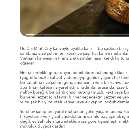
Ho Chi Minh City kahveyle ayakta kalır — bu sadece bir iç
sahibiniz size şehrin en ikonik ve şaşırtıcı kahve mekanlar
Vietnam kahvesinin Fransız etkisinden nasıl kendi kültürün
öğrenin.
Her çekirdekle gurur duyan baristaların bulunduğu klasik
(yoğurtlu buzlu kahve) yudumlayıp günlük yaşam hakkında
bir tat almak ve şehrin genç enerjisinin yeni bir kahve ino
apartman kafesini ziyaret edin. Tadımlar arasında, taze bi
milföy böreği), bir bánh chuối nướng (muzlu kek) veya bir
bu yerel lezzet için favori bir yer seçecektir. Lezzet ve y
yumuşak bir yumurtalı kahve veya ev yapımı soğuk demlem
Yerel ev sahipleri, yerel mutfaktan şehir yaşam tarzına kad
hikayelerini ve kişisel anekdotlarını sizinle paylaşmak içi
değil, ev sahipleri turu isteklerinize göre kişiselleştirme
mutluluk duyacaklardır!