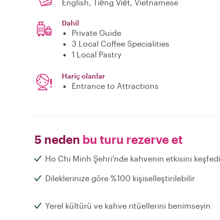
English, Tiếng Việt, Vietnamese
Dahil
Private Guide
3 Local Coffee Specialities
1 Local Pastry
Hariç olanlar
Entrance to Attractions
5 neden
bu turu rezerve et
Ho Chi Minh Şehri'nde kahvenin etkisini keşfed
Dileklerinize göre %100 kişiselleştirilebilir
Yerel kültürü ve kahve ritüellerini benimseyin