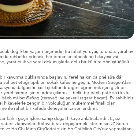
ecek değil; bir yaşam biçimidir. Bu rahat yürüyüş turunda, yerel ev
ında rehberlik edecek, her birinin anlatacak bir hikayesi var.
e, yaratıcılık ve yerel dokunuşlarla dolu bir kültüre dönüştüğünü
 bir kavurma dükkanında başlayın. Yerel halkın cà phê sữa đá
 sohbet ettiği tipik bir sokak kafesine geçin. Modern Saygon'dan
vasyonu dalgasını nasıl şekillendirdiğini öğrenmek için gizli bir
r yerel hamur işinin tadını çıkarın — belki bir bánh patê sô (tuzlu
 bánh mì bơ đường (tereyağı ve şekerli ızgara baget). Ev sahibiniz
erel hikayelerle zengin bir yolculuğun mükemmel finali olan
e ile rahat bir kafede deneyiminizi sonlandırın.
ar farklı geçmişlere sahip doğal hikaye anlatıcılarıdır. Eşsiz
n sabırsızlanıyorlar! Rotayı biraz değiştirmek ister misiniz? Sorun
kten ve Ho Chi Minh City'lerini sizin Ho Chi Minh City'niz yapmaktan