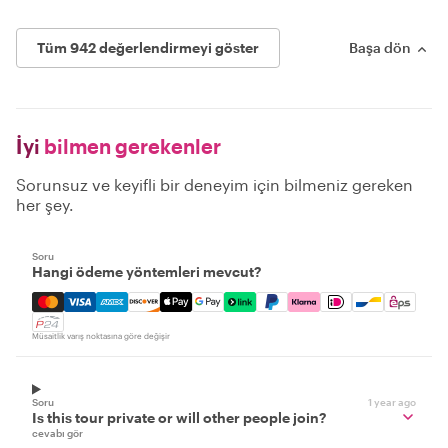
Tüm 942 değerlendirmeyi göster
Başa dön
İyi
bilmen gerekenler
Sorunsuz ve keyifli bir deneyim için bilmeniz gereken
her şey.
Soru
Hangi ödeme yöntemleri mevcut?
Mastercard, Visa, Amex, Discover, Apple Pay, Google Pay
Müsaitlik varış noktasına göre değişir
Soru
1 year ago
Is this tour private or will other people join?
cevabı gör