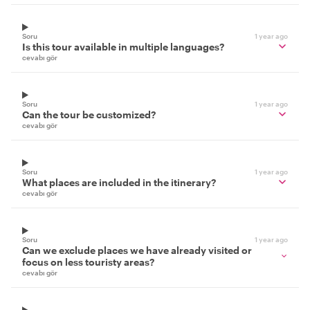
Soru
1 year ago
Is this tour available in multiple languages?
cevabı gör
Soru
1 year ago
Can the tour be customized?
cevabı gör
Soru
1 year ago
What places are included in the itinerary?
cevabı gör
Soru
1 year ago
Can we exclude places we have already visited or
focus on less touristy areas?
cevabı gör