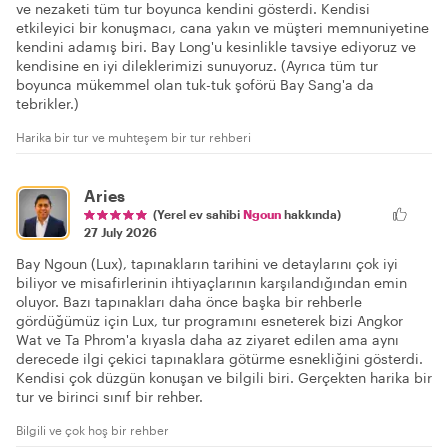
ve nezaketi tüm tur boyunca kendini gösterdi. Kendisi
etkileyici bir konuşmacı, cana yakın ve müşteri memnuniyetine
kendini adamış biri. Bay Long'u kesinlikle tavsiye ediyoruz ve
kendisine en iyi dileklerimizi sunuyoruz. (Ayrıca tüm tur
boyunca mükemmel olan tuk-tuk şoförü Bay Sang'a da
tebrikler.)
Harika bir tur ve muhteşem bir tur rehberi
Aries
(Yerel ev sahibi
Ngoun
hakkında)
27 July 2026
Bay Ngoun (Lux), tapınakların tarihini ve detaylarını çok iyi
biliyor ve misafirlerinin ihtiyaçlarının karşılandığından emin
oluyor. Bazı tapınakları daha önce başka bir rehberle
gördüğümüz için Lux, tur programını esneterek bizi Angkor
Wat ve Ta Phrom'a kıyasla daha az ziyaret edilen ama aynı
derecede ilgi çekici tapınaklara götürme esnekliğini gösterdi.
Kendisi çok düzgün konuşan ve bilgili biri. Gerçekten harika bir
tur ve birinci sınıf bir rehber.
Bilgili ve çok hoş bir rehber