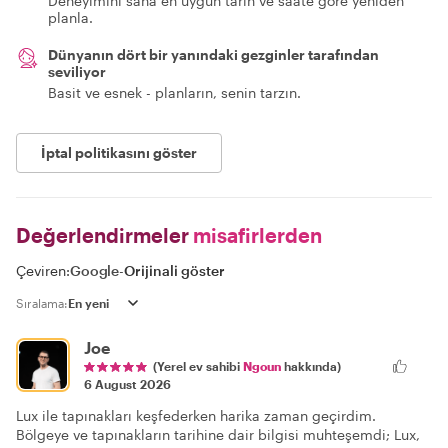
Deneyimini sana en uygun tarih ve saate göre yeniden
planla.
Dünyanın dört bir yanındaki gezginler tarafından
seviliyor
Basit ve esnek - planların, senin tarzın.
İptal politikasını göster
Değerlendirmeler
misafirlerden
Çeviren:
Google
-
Orijinali göster
Sıralama:
Joe
(Yerel ev sahibi
Ngoun
hakkında)
6 August 2026
Lux ile tapınakları keşfederken harika zaman geçirdim.
Bölgeye ve tapınakların tarihine dair bilgisi muhteşemdi; Lux,