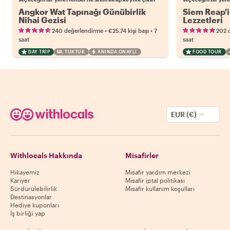
Angkor Wat Tapınağı Günübirlik
Siem Reap'i
Nihai Gezisi
Lezzetleri
•
•
240 değerlendirme
€25.74
kişi başı
7
202 
saat
saat
DAY TRIP
TUKTUK
ANINDA ONAYLI
FOOD TOUR
EUR (€)
Withlocals Hakkında
Misafirler
Hikayemiz
Misafir yardım merkezi
Kariyer
Misafir iptal politikası
Sürdürülebilirlik
Misafir kullanım koşulları
Destinasyonlar
Hediye kuponları
İş birliği yap