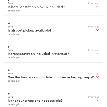
Soru
1 year ago
Is hotel or station pickup included?
cevabı gör
Soru
1 year ago
Is airport pickup available?
cevabı gör
Soru
1 year ago
Is transportation included in the tour?
cevabı gör
Soru
1 year ago
Can the tour accommodate children or large groups?
cevabı gör
Soru
1 year ago
Is the tour wheelchair accessible?
cevabı gör