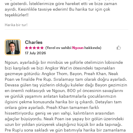
ve gösterdi. İsteklerimize göre hareket etti ve bize zaman
ayırdı. Kesinlikle tavsiye ederim! Bu harika tur için çok
teşekkürler!!
Harika bir tur!
Charles
(Yerel ev sahibi
Ngoun
hakkında)
17 July 2026
Ngoun, ayarladığı bir minibüs ve şoförle otelimizin lobisinde
bizi karşıladı ve bizi Angkor Wat'ın ötesindeki tapınakları
gezmeye götürdü: Angkor Thom, Bayon, Preah Khan, Neak
Poan ve finalde Pre Rup. Sıralamayı tam olarak doğru ayarladı.
Devasa gülen taş yüzlerin olduğu kuleler dağı Bayon gezimizin
en önemli noktasıydı ve Ngoun, 800 yıl öncesinin savaşlarını
ve günlük yaşamını anlatan kabartmalarla çocuklarımızın
ilgisini çekme konusunda harika bir iş çıkardı. Detayları tam
onlara göre ayarladı. Preah Khan tamamen farklı
hissettiriyordu; geniş ve yarı vahşi, kalıntıların arasından
ağaçlar büyüyordu. Neak Poan ise yapay bir gölün üzerindeki
uzun bir yoldan yürüyerek ulaştığınız küçük bir ada tapınağı.
Pre Rup'u sona sakladı ve gün batımıyla harika bir zamanlama