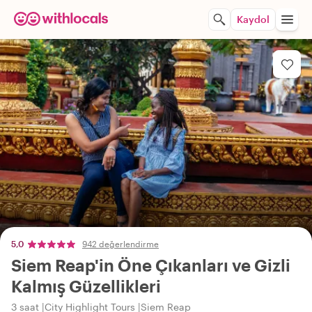
Kaydol
5,0
942 değerlendirme
Siem Reap'in Öne Çıkanları ve Gizli
Kalmış Güzellikleri
3 saat
City Highlight Tours
Siem Reap