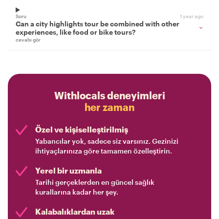
Soru
1 year ago
Can a city highlights tour be combined with other
experiences, like food or bike tours?
cevabı gör
Withlocals deneyimleri
her zaman
Özel ve kişiselleştirilmiş
Yabancılar yok, sadece siz varsınız. Gezinizi
ihtiyaçlarınıza göre tamamen özelleştirin.
Yerel bir uzmanla
Tarihi gerçeklerden en güncel sağlık
kurallarına kadar her şey.
Kalabalıklardan uzak