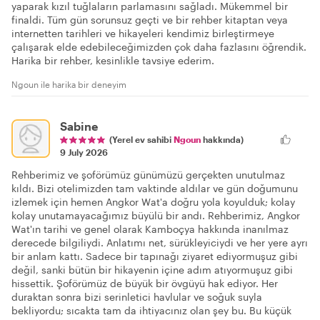
yaparak kızıl tuğlaların parlamasını sağladı. Mükemmel bir
finaldi. Tüm gün sorunsuz geçti ve bir rehber kitaptan veya
internetten tarihleri ve hikayeleri kendimiz birleştirmeye
çalışarak elde edebileceğimizden çok daha fazlasını öğrendik.
Harika bir rehber, kesinlikle tavsiye ederim.
Ngoun ile harika bir deneyim
Sabine
(Yerel ev sahibi
Ngoun
hakkında)
9 July 2026
Rehberimiz ve şoförümüz günümüzü gerçekten unutulmaz
kıldı. Bizi otelimizden tam vaktinde aldılar ve gün doğumunu
izlemek için hemen Angkor Wat'a doğru yola koyulduk; kolay
kolay unutamayacağımız büyülü bir andı. Rehberimiz, Angkor
Wat'ın tarihi ve genel olarak Kamboçya hakkında inanılmaz
derecede bilgiliydi. Anlatımı net, sürükleyiciydi ve her yere ayrı
bir anlam kattı. Sadece bir tapınağı ziyaret ediyormuşuz gibi
değil, sanki bütün bir hikayenin içine adım atıyormuşuz gibi
hissettik. Şoförümüz de büyük bir övgüyü hak ediyor. Her
duraktan sonra bizi serinletici havlular ve soğuk suyla
bekliyordu; sıcakta tam da ihtiyacınız olan şey bu. Bu küçük