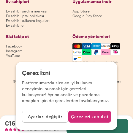
Ev sahipleri
Uygulamamızı indir
Ev sahibi yardım merkezi
App Store
Ev sahibi iptal politikası
Google Play Store
Ev sahibi kullanım koşulları
Ev sahibi ol
Bizi takip et
Ödeme yöntemleri
Mastercard, Visa, Amex, Di
Facebook
Instagram
YouTube
Kullanılabilirlik destinasyona göre değişir
Çerez İzni
©
2026
Withlocals.com
|
Gizlilik Politikası
|
Çerezler
|
Site haritası
Platformumuzda size en iyi kullanıcı
deneyimini sunmak için çerezleri
kullanıyoruz! Ayrıca analiz ve pazarlama
amaçları için de çerezlerden faydalanıyoruz.
Ayarları değiştir
Çerezleri kabul et
€16.55
kişi başı
Seç
942 değerlendirme