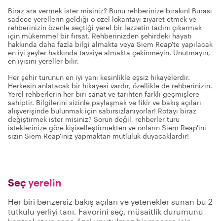
Biraz ara vermek ister misiniz? Bunu rehberinize bırakın! Burası
sadece yerellerin geldiği o özel lokantayı ziyaret etmek ve
rehberinizin özenle seçtiği yerel bir lezzetin tadını çıkarmak
için mükemmel bir fırsat. Rehberinizden şehirdeki hayatı
hakkında daha fazla bilgi almakta veya Siem Reap'te yapılacak
en iyi şeyler hakkında tavsiye almakta çekinmeyin. Unutmayın,
en iyisini yereller bilir.
Her şehir turunun en iyi yanı kesinlikle eşsiz hikayelerdir.
Herkesin anlatacak bir hikayesi vardır, özellikle de rehberinizin.
Yerel rehberlerin her biri sanat ve tarihten farklı geçmişlere
sahiptir. Bilgilerini sizinle paylaşmak ve fikir ve bakış açıları
alışverişinde bulunmak için sabırsızlanıyorlar! Rotayı biraz
değiştirmek ister misiniz? Sorun değil, rehberler turu
isteklerinize göre kişiselleştirmekten ve onların Siem Reap'ini
sizin Siem Reap'iniz yapmaktan mutluluk duyacaklardır!
Seç
yerelin
Her biri benzersiz bakış açıları ve yetenekler sunan bu 2
tutkulu yerliyi tanı. Favorini seç, müsaitlik durumunu