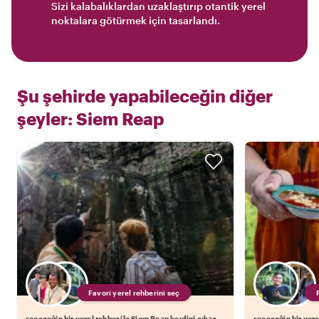
Sizi kalabalıklardan uzaklaştırıp otantik yerel
noktalara götürmek için tasarlandı.
Şu şehirde yapabileceğin diğer
şeyler:
Siem Reap
Favori yerel rehberini seç
seçeceğin bir yerel rehber ile Siem Reap keyfini çıkar
seçeceğin bir yere