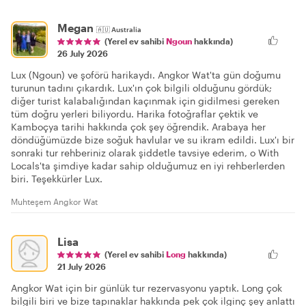
Megan
🇦🇺
Australia
(Yerel ev sahibi
Ngoun
hakkında)
26 July 2026
Lux (Ngoun) ve şoförü harikaydı. Angkor Wat'ta gün doğumu
turunun tadını çıkardık. Lux'ın çok bilgili olduğunu gördük;
diğer turist kalabalığından kaçınmak için gidilmesi gereken
tüm doğru yerleri biliyordu. Harika fotoğraflar çektik ve
Kamboçya tarihi hakkında çok şey öğrendik. Arabaya her
döndüğümüzde bize soğuk havlular ve su ikram edildi. Lux'ı bir
sonraki tur rehberiniz olarak şiddetle tavsiye ederim, o With
Locals'ta şimdiye kadar sahip olduğumuz en iyi rehberlerden
biri. Teşekkürler Lux.
Muhteşem Angkor Wat
Lisa
(Yerel ev sahibi
Long
hakkında)
21 July 2026
Angkor Wat için bir günlük tur rezervasyonu yaptık. Long çok
bilgili biri ve bize tapınaklar hakkında pek çok ilginç şey anlattı