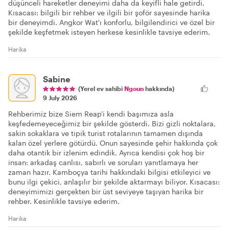
düşünceli hareketler deneyimi daha da keyifli hale getirdi.
Kısacası: bilgili bir rehber ve ilgili bir şoför sayesinde harika
bir deneyimdi. Angkor Wat'ı konforlu, bilgilendirici ve özel bir
şekilde keşfetmek isteyen herkese kesinlikle tavsiye ederim.
Harika
Sabine
(Yerel ev sahibi
Ngoun
hakkında)
9 July 2026
Rehberimiz bize Siem Reap'i kendi başımıza asla
keşfedemeyeceğimiz bir şekilde gösterdi. Bizi gizli noktalara,
sakin sokaklara ve tipik turist rotalarının tamamen dışında
kalan özel yerlere götürdü. Onun sayesinde şehir hakkında çok
daha otantik bir izlenim edindik. Ayrıca kendisi çok hoş bir
insan: arkadaş canlısı, sabırlı ve soruları yanıtlamaya her
zaman hazır. Kamboçya tarihi hakkındaki bilgisi etkileyici ve
bunu ilgi çekici, anlaşılır bir şekilde aktarmayı biliyor. Kısacası:
deneyimimizi gerçekten bir üst seviyeye taşıyan harika bir
rehber. Kesinlikle tavsiye ederim.
Harika