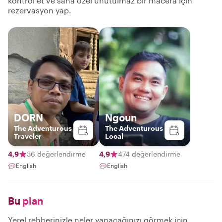
kontrol et ve sana özel unutulmaz bir macera için
rezervasyon yap.
DORN
Ngoun
The Adventurous
The Adventurous
Traveler
Local
4,9
36 değerlendirme
4,9
474 değerlendirme
English
English
Bu
plan
Yerel rehberinizle neler yapacağınızı görmek için