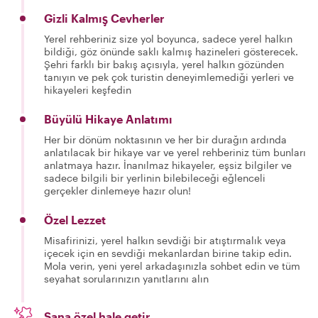
Gizli Kalmış Cevherler
Yerel rehberiniz size yol boyunca, sadece yerel halkın
bildiği, göz önünde saklı kalmış hazineleri gösterecek.
Şehri farklı bir bakış açısıyla, yerel halkın gözünden
tanıyın ve pek çok turistin deneyimlemediği yerleri ve
hikayeleri keşfedin
Büyülü Hikaye Anlatımı
Her bir dönüm noktasının ve her bir durağın ardında
anlatılacak bir hikaye var ve yerel rehberiniz tüm bunları
anlatmaya hazır. İnanılmaz hikayeler, eşsiz bilgiler ve
sadece bilgili bir yerlinin bilebileceği eğlenceli
gerçekler dinlemeye hazır olun!
Özel Lezzet
Misafirinizi, yerel halkın sevdiği bir atıştırmalık veya
içecek için en sevdiği mekanlardan birine takip edin.
Mola verin, yeni yerel arkadaşınızla sohbet edin ve tüm
seyahat sorularınızın yanıtlarını alın
Sana özel hale getir