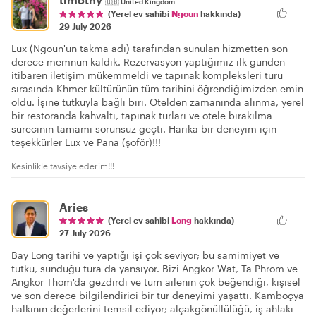
🇬🇧
United Kingdom
(Yerel ev sahibi
Ngoun
hakkında)
29 July 2026
Lux (Ngoun'un takma adı) tarafından sunulan hizmetten son
derece memnun kaldık. Rezervasyon yaptığımız ilk günden
itibaren iletişim mükemmeldi ve tapınak kompleksleri turu
sırasında Khmer kültürünün tüm tarihini öğrendiğimizden emin
oldu. İşine tutkuyla bağlı biri. Otelden zamanında alınma, yerel
bir restoranda kahvaltı, tapınak turları ve otele bırakılma
sürecinin tamamı sorunsuz geçti. Harika bir deneyim için
teşekkürler Lux ve Pana (şoför)!!!
Kesinlikle tavsiye ederim!!!
Aries
(Yerel ev sahibi
Long
hakkında)
27 July 2026
Bay Long tarihi ve yaptığı işi çok seviyor; bu samimiyet ve
tutku, sunduğu tura da yansıyor. Bizi Angkor Wat, Ta Phrom ve
Angkor Thom'da gezdirdi ve tüm ailenin çok beğendiği, kişisel
ve son derece bilgilendirici bir tur deneyimi yaşattı. Kamboçya
halkının değerlerini temsil ediyor; alçakgönüllülüğü, iş ahlakı