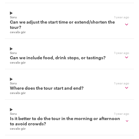
Soru
1 year ago
Can we adjust the start time or extend/shorten the
tour?
cevabı gör
Soru
1 year ago
Can we include food, drink stops, or tastings?
cevabı gör
Soru
1 year ago
Where does the tour start and end?
cevabı gör
Soru
1 year ago
Is it better to do the tour in the morning or afternoon
to avoid crowds?
cevabı gör