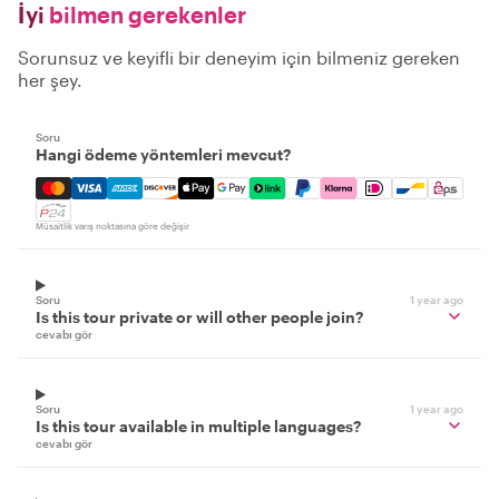
İyi
bilmen gerekenler
Sorunsuz ve keyifli bir deneyim için bilmeniz gereken
her şey.
Soru
Hangi ödeme yöntemleri mevcut?
Mastercard, Visa, Amex, Discover, Apple Pay, Google Pay
Müsaitlik varış noktasına göre değişir
Soru
1 year ago
Is this tour private or will other people join?
cevabı gör
Soru
1 year ago
Is this tour available in multiple languages?
cevabı gör