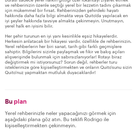
ve rehberinizin özenle seçtiği yerel bir lezzetin tadını çıkarmak
için mükemmel bir fırsat. Rehberinizden şehirdeki hayatı
hakkında daha fazla bilgi almakta veya Quito'da yapılacak en
iyi şeyler hakkında tavsiye almakta çekinmeyin. Unutmayın,
yerel halk en iyisini bilir.
Her şehir turunun en iyi yanı kesinlikle eşsiz hikayelerdir.
Herkesin anlatacak bir hikayesi vardır, özellikle de rehberinizin.
Yerel rehberlerin her biri sanat, tarih gibi farklı geçmişlere
sahiptir. Bilgilerini sizinle paylaşmak ve fikir ve bakış açıları
alışverişinde bulunmak için sabırsızlanıyorlar! Rotayı biraz
değiştirmek mi istiyorsunuz? Sorun değil, rehberler turu
isteklerinize göre kişiselleştirmekten ve onların Quito'sunu sizin
Quito'nuz yapmaktan mutluluk duyacaklardır!
Bu
plan
Yerel rehberinizle neler yapacağınızı görmek için
aşağıdaki plana göz atın. Bu teklifi Rodrigo ile
kişiselleştirmekten çekinmeyin.