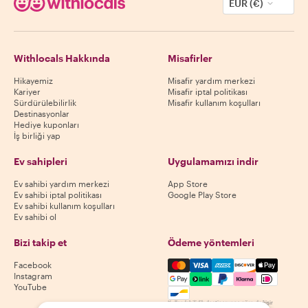
EUR (€)
Withlocals Hakkında
Misafirler
Hikayemiz
Misafir yardım merkezi
Kariyer
Misafir iptal politikası
Sürdürülebilirlik
Misafir kullanım koşulları
Destinasyonlar
Hediye kuponları
İş birliği yap
Ev sahipleri
Uygulamamızı indir
Ev sahibi yardım merkezi
App Store
Ev sahibi iptal politikası
Google Play Store
Ev sahibi kullanım koşulları
Ev sahibi ol
Bizi takip et
Ödeme yöntemleri
Mastercard, Visa, Amex, Di
Facebook
Instagram
YouTube
Kullanılabilirlik destinasyona göre değişir