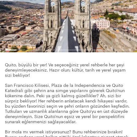
Quito, büyülü bir yer! Ve seçeceğiniz yerel rehberle her şeyi
deneyimleyeceksiniz. Hazır olun; kültür, tarih ve yerel yaşam
sizi bekliyor!
San Francisco Kilisesi, Plaza de la Independencia ve Quito
Katedrali gibi şehrin ana simge yapılarını görerek Quito'nun
kökenine dalın. Peki ya gizli kalmış güzellikler? Ah, sizi bir
sürpriz bekliyor! Her rehberin anlatacak kendi hikayesi vardır,
bu yüzden favorinizi seçin ve şehri onların gözünden keşfedin.
Tutkuları ve uzmanlık alanlarına göre Quito'yu en üst düzeyde
deneyimleyin. Size Quito'nun eşsiz ve yerel bir perspektifini
sunarak eğlenmenizi sağlayacaklar.
Bir mola mı vermek istiyorsunuz? Bunu rehberinize bırakın!
Burası sadece yerel halkın gittiği özel lokantayı ziyaret etmek