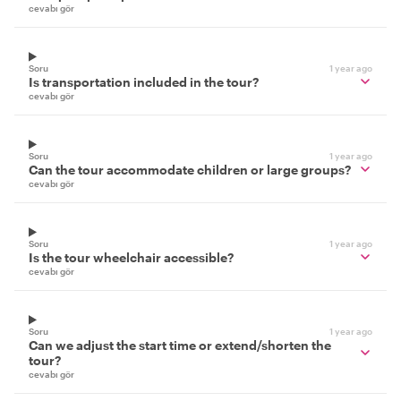
cevabı gör
Soru
1 year ago
Is transportation included in the tour?
cevabı gör
Soru
1 year ago
Can the tour accommodate children or large groups?
cevabı gör
Soru
1 year ago
Is the tour wheelchair accessible?
cevabı gör
Soru
1 year ago
Can we adjust the start time or extend/shorten the
tour?
cevabı gör