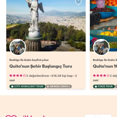
Rodrigo ile Quito keyfini çıkar
Rodrigo ile Quito 
Quito'nun Şehir Başlangıç Turu
Quito'nun 1
•
•
5 değerlendirme
€18.38
kişi başı
2
5 de
saat
saat
CITY HIGHLIGHT TOUR
ANINDA ONAYLI
FOOD TOUR