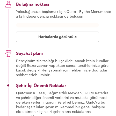
Buluşma noktası
Yolculuğunuza başlamak için Quito - By the Monumento
a la Independencia noktasında buluşun
Haritalarda görüntüle
Seyahat planı
Deneyimimizin taslağı bu şekilde, ancak kesin kurallar
değil! Rezervasyon yaptıktan sonra, tercihlerinize göre
küçük değişiklikler yapmak için rehberinizle doğrudan
sohbet edebilirsiniz.
Şehir İçi Önemli Noktalar
Quito'nun Kilisesi, Bağımsızlık Meydanı, Quito Katedrali
ve şehrin diğer önemli yerlerini ve mutlaka görülmesi
gereken yerlerini görün. Yerel rehberiniz, Quito'yu bu
kadar eşsiz kılan şeyin mükemmel bir genel bakışını
elde etmeniz için sizi şehrin ana noktalarına