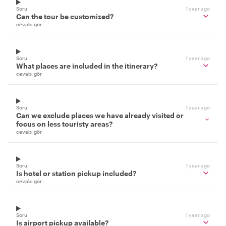
Soru
1 year ago
Can the tour be customized?
cevabı gör
Soru
1 year ago
What places are included in the itinerary?
cevabı gör
Soru
1 year ago
Can we exclude places we have already visited or
focus on less touristy areas?
cevabı gör
Soru
1 year ago
Is hotel or station pickup included?
cevabı gör
Soru
1 year ago
Is airport pickup available?