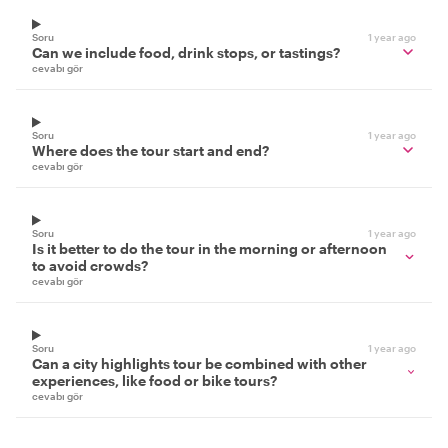
Soru
1 year ago
Can we include food, drink stops, or tastings?
cevabı gör
Soru
1 year ago
Where does the tour start and end?
cevabı gör
Soru
1 year ago
Is it better to do the tour in the morning or afternoon
to avoid crowds?
cevabı gör
Soru
1 year ago
Can a city highlights tour be combined with other
experiences, like food or bike tours?
cevabı gör