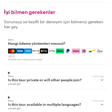
İyi
bilmen gerekenler
Sorunsuz ve keyifli bir deneyim için bilmeniz gereken
her şey.
Soru
Hangi ödeme yöntemleri mevcut?
Mastercard, Visa, Amex, Discover, Apple Pay, Google Pay
Müsaitlik varış noktasına göre değişir
Soru
1 year ago
Is this tour private or will other people join?
cevabı gör
Soru
1 year ago
Is this tour available in multiple languages?
cevabı gör