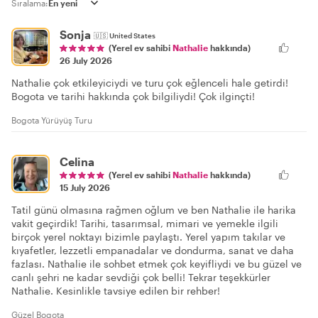
Sıralama:
Sonja
🇺🇸
United States
(Yerel ev sahibi
Nathalie
hakkında)
26 July 2026
Nathalie çok etkileyiciydi ve turu çok eğlenceli hale getirdi!
Bogota ve tarihi hakkında çok bilgiliydi! Çok ilginçti!
Bogota Yürüyüş Turu
Celina
(Yerel ev sahibi
Nathalie
hakkında)
15 July 2026
Tatil günü olmasına rağmen oğlum ve ben Nathalie ile harika
vakit geçirdik! Tarihi, tasarımsal, mimari ve yemekle ilgili
birçok yerel noktayı bizimle paylaştı. Yerel yapım takılar ve
kıyafetler, lezzetli empanadalar ve dondurma, sanat ve daha
fazlası. Nathalie ile sohbet etmek çok keyifliydi ve bu güzel ve
canlı şehri ne kadar sevdiği çok belli! Tekrar teşekkürler
Nathalie. Kesinlikle tavsiye edilen bir rehber!
Güzel Bogota