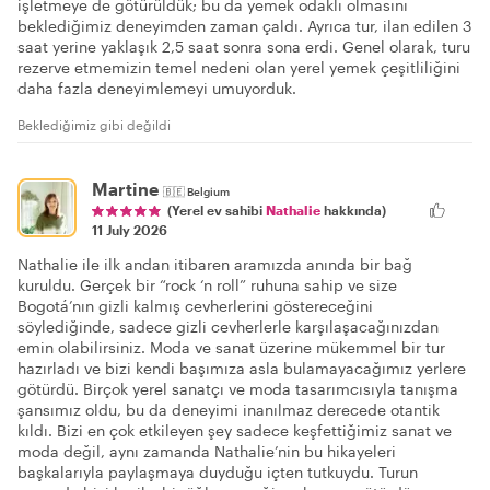
işletmeye de götürüldük; bu da yemek odaklı olmasını
beklediğimiz deneyimden zaman çaldı. Ayrıca tur, ilan edilen 3
saat yerine yaklaşık 2,5 saat sonra sona erdi. Genel olarak, turu
rezerve etmemizin temel nedeni olan yerel yemek çeşitliliğini
daha fazla deneyimlemeyi umuyorduk.
Beklediğimiz gibi değildi
Martine
🇧🇪
Belgium
(Yerel ev sahibi
Nathalie
hakkında)
11 July 2026
Nathalie ile ilk andan itibaren aramızda anında bir bağ
kuruldu. Gerçek bir “rock ‘n roll” ruhuna sahip ve size
Bogotá’nın gizli kalmış cevherlerini göstereceğini
söylediğinde, sadece gizli cevherlerle karşılaşacağınızdan
emin olabilirsiniz. Moda ve sanat üzerine mükemmel bir tur
hazırladı ve bizi kendi başımıza asla bulamayacağımız yerlere
götürdü. Birçok yerel sanatçı ve moda tasarımcısıyla tanışma
şansımız oldu, bu da deneyimi inanılmaz derecede otantik
kıldı. Bizi en çok etkileyen şey sadece keşfettiğimiz sanat ve
moda değil, aynı zamanda Nathalie’nin bu hikayeleri
başkalarıyla paylaşmaya duyduğu içten tutkuydu. Turun