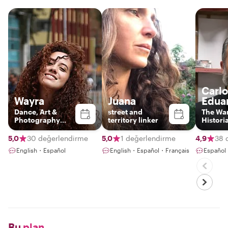
Carlo
Wayra
Juana
Edua
Dance, Art &
street and
The Wa
Photography
territory linker
Histori
Enthusiast
5,0
30 değerlendirme
5,0
1 değerlendirme
4,9
38 
English・Español
English・Español・Français
Español
Bu
plan