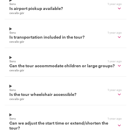
Soru
1 year ago
Is airport pickup available?
cevabı gör
Soru
1 year ago
Is transportation included in the tour?
cevabı gör
Soru
1 year ago
Can the tour accommodate children or large groups?
cevabı gör
Soru
1 year ago
Is the tour wheelchair accessible?
cevabı gör
Soru
1 year ago
Can we adjust the start time or extend/shorten the
tour?