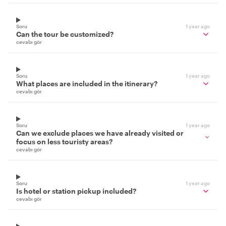
Soru
1 year ago
Can the tour be customized?
cevabı gör
Soru
1 year ago
What places are included in the itinerary?
cevabı gör
Soru
1 year ago
Can we exclude places we have already visited or
focus on less touristy areas?
cevabı gör
Soru
1 year ago
Is hotel or station pickup included?
cevabı gör