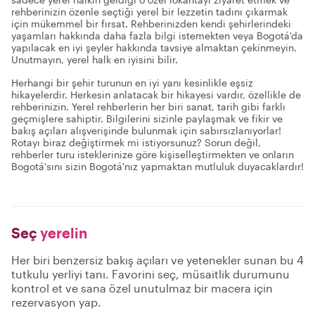
rehberinizin özenle seçtiği yerel bir lezzetin tadını çıkarmak
için mükemmel bir fırsat. Rehberinizden kendi şehirlerindeki
yaşamları hakkında daha fazla bilgi istemekten veya Bogotá'da
yapılacak en iyi şeyler hakkında tavsiye almaktan çekinmeyin.
Unutmayın, yerel halk en iyisini bilir.
Herhangi bir şehir turunun en iyi yanı kesinlikle eşsiz
hikayelerdir. Herkesin anlatacak bir hikayesi vardır, özellikle de
rehberinizin. Yerel rehberlerin her biri sanat, tarih gibi farklı
geçmişlere sahiptir. Bilgilerini sizinle paylaşmak ve fikir ve
bakış açıları alışverişinde bulunmak için sabırsızlanıyorlar!
Rotayı biraz değiştirmek mi istiyorsunuz? Sorun değil,
rehberler turu isteklerinize göre kişiselleştirmekten ve onların
Bogotá'sını sizin Bogotá'nız yapmaktan mutluluk duyacaklardır!
Seç
yerelin
Her biri benzersiz bakış açıları ve yetenekler sunan bu 4
tutkulu yerliyi tanı. Favorini seç, müsaitlik durumunu
kontrol et ve sana özel unutulmaz bir macera için
rezervasyon yap.