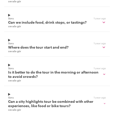
cevabı gör
Soru
1 year ago
Can we include food, drink stops, or tastings?
cevabı gör
Soru
1 year ago
Where does the tour start and end?
cevabı gör
Soru
1 year ago
Is it better to do the tour in the morning or afternoon
to avoid crowds?
cevabı gör
Soru
1 year ago
Can a city highlights tour be combined with other
experiences, like food or bike tours?
cevabı gör