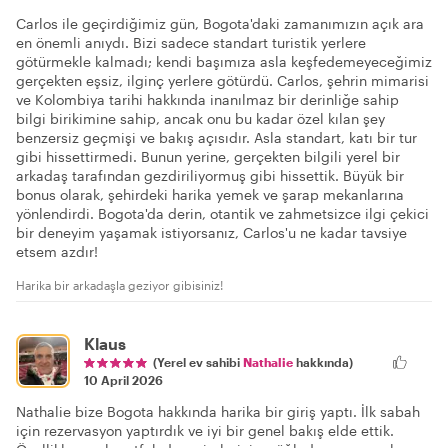
Carlos ile geçirdiğimiz gün, Bogota'daki zamanımızın açık ara
en önemli anıydı. Bizi sadece standart turistik yerlere
götürmekle kalmadı; kendi başımıza asla keşfedemeyeceğimiz
gerçekten eşsiz, ilginç yerlere götürdü. Carlos, şehrin mimarisi
ve Kolombiya tarihi hakkında inanılmaz bir derinliğe sahip
bilgi birikimine sahip, ancak onu bu kadar özel kılan şey
benzersiz geçmişi ve bakış açısıdır. Asla standart, katı bir tur
gibi hissettirmedi. Bunun yerine, gerçekten bilgili yerel bir
arkadaş tarafından gezdiriliyormuş gibi hissettik. Büyük bir
bonus olarak, şehirdeki harika yemek ve şarap mekanlarına
yönlendirdi. Bogota'da derin, otantik ve zahmetsizce ilgi çekici
bir deneyim yaşamak istiyorsanız, Carlos'u ne kadar tavsiye
etsem azdır!
Harika bir arkadaşla geziyor gibisiniz!
Klaus
(Yerel ev sahibi
Nathalie
hakkında)
10 April 2026
Nathalie bize Bogota hakkında harika bir giriş yaptı. İlk sabah
için rezervasyon yaptırdık ve iyi bir genel bakış elde ettik.