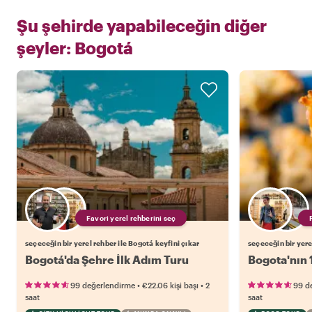
Şu şehirde yapabileceğin diğer
şeyler:
Bogotá
Favori yerel rehberini seç
seçeceğin bir yerel rehber ile Bogotá keyfini çıkar
seçeceğin bir yere
Bogotá'da Şehre İlk Adım Turu
Bogota'nın 
•
•
99 değerlendirme
€22.06
kişi başı
2
99 d
saat
saat