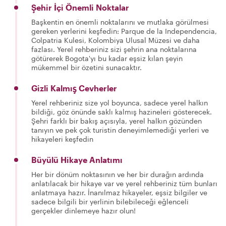
Şehir İçi Önemli Noktalar
Başkentin en önemli noktalarını ve mutlaka görülmesi
gereken yerlerini keşfedin: Parque de la Independencia,
Colpatria Kulesi, Kolombiya Ulusal Müzesi ve daha
fazlası. Yerel rehberiniz sizi şehrin ana noktalarına
götürerek Bogota'yı bu kadar eşsiz kılan şeyin
mükemmel bir özetini sunacaktır.
Gizli Kalmış Cevherler
Yerel rehberiniz size yol boyunca, sadece yerel halkın
bildiği, göz önünde saklı kalmış hazineleri gösterecek.
Şehri farklı bir bakış açısıyla, yerel halkın gözünden
tanıyın ve pek çok turistin deneyimlemediği yerleri ve
hikayeleri keşfedin
Büyülü Hikaye Anlatımı
Her bir dönüm noktasının ve her bir durağın ardında
anlatılacak bir hikaye var ve yerel rehberiniz tüm bunları
anlatmaya hazır. İnanılmaz hikayeler, eşsiz bilgiler ve
sadece bilgili bir yerlinin bilebileceği eğlenceli
gerçekler dinlemeye hazır olun!