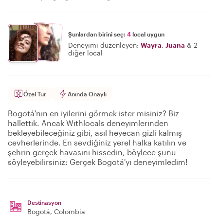
Şunlardan birini seç:
4
local uygun
Deneyimi düzenleyen:
Wayra
,
Juana
&
2
diğer local
Özel Tur
Anında Onaylı
Bogotá'nın en iyilerini görmek ister misiniz? Biz
hallettik. Ancak Withlocals deneyimlerinden
bekleyebileceğiniz gibi, asıl heyecan gizli kalmış
cevherlerinde. En sevdiğiniz yerel halka katılın ve
şehrin gerçek havasını hissedin, böylece şunu
söyleyebilirsiniz: Gerçek Bogotá'yı deneyimledim!
Destinasyon
Bogotá
, Colombia