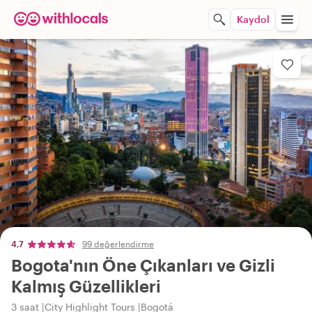
Kaydol
4,7
99 değerlendirme
Bogota'nın Öne Çıkanları ve Gizli
Kalmış Güzellikleri
3 saat
City Highlight Tours
Bogotá