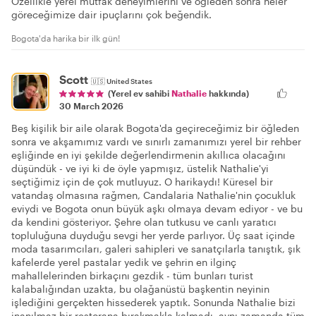
Özellikle yerel mutfak deneyimlerini ve öğleden sonra neler
göreceğimize dair ipuçlarını çok beğendik.
Bogota'da harika bir ilk gün!
Scott
🇺🇸
United States
(Yerel ev sahibi
Nathalie
hakkında)
30 March 2026
Beş kişilik bir aile olarak Bogota'da geçireceğimiz bir öğleden
sonra ve akşamımız vardı ve sınırlı zamanımızı yerel bir rehber
eşliğinde en iyi şekilde değerlendirmenin akıllıca olacağını
düşündük - ve iyi ki de öyle yapmışız, üstelik Nathalie'yi
seçtiğimiz için de çok mutluyuz. O harikaydı! Küresel bir
vatandaş olmasına rağmen, Candalaria Nathalie'nin çocukluk
eviydi ve Bogota onun büyük aşkı olmaya devam ediyor - ve bu
da kendini gösteriyor. Şehre olan tutkusu ve canlı yaratıcı
topluluğuna duyduğu sevgi her yerde parlıyor. Üç saat içinde
moda tasarımcıları, galeri sahipleri ve sanatçılarla tanıştık, şık
kafelerde yerel pastalar yedik ve şehrin en ilginç
mahallelerinden birkaçını gezdik - tüm bunları turist
kalabalığından uzakta, bu olağanüstü başkentin neyinin
işlediğini gerçekten hissederek yaptık. Sonunda Nathalie bizi
inanılmaz bir restorana bırakmakla kalmadı, aynı zamanda tüm