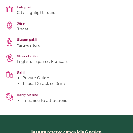
Kategori
City Highlight Tours
Süre
3 saat
Ulaşım şekli
Yürüyüş turu
Mevcut diller
English, Español, Français
Dahil
Private Guide
1 Local Snack or Drink
Hariç olanlar
Entrance to attractions
bu turu rezerve etmen için 6 neden