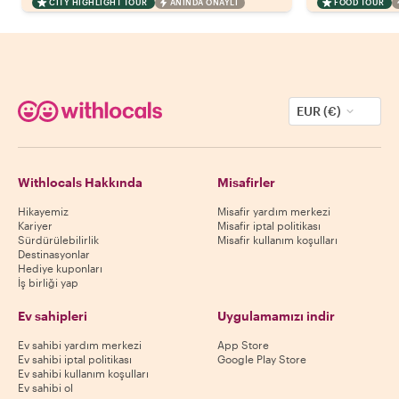
CITY HIGHLIGHT TOUR
ANINDA ONAYLI
FOOD TOUR
EUR (€)
Withlocals Hakkında
Misafirler
Hikayemiz
Misafir yardım merkezi
Kariyer
Misafir iptal politikası
Sürdürülebilirlik
Misafir kullanım koşulları
Destinasyonlar
Hediye kuponları
İş birliği yap
Ev sahipleri
Uygulamamızı indir
Ev sahibi yardım merkezi
App Store
Ev sahibi iptal politikası
Google Play Store
Ev sahibi kullanım koşulları
Ev sahibi ol