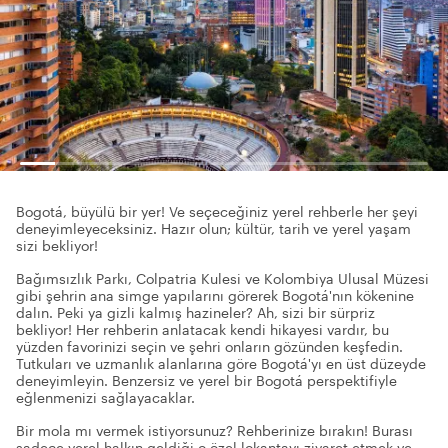
Bogotá, büyülü bir yer! Ve seçeceğiniz yerel rehberle her şeyi
deneyimleyeceksiniz. Hazır olun; kültür, tarih ve yerel yaşam
sizi bekliyor!
Bağımsızlık Parkı, Colpatria Kulesi ve Kolombiya Ulusal Müzesi
gibi şehrin ana simge yapılarını görerek Bogotá'nın kökenine
dalın. Peki ya gizli kalmış hazineler? Ah, sizi bir sürpriz
bekliyor! Her rehberin anlatacak kendi hikayesi vardır, bu
yüzden favorinizi seçin ve şehri onların gözünden keşfedin.
Tutkuları ve uzmanlık alanlarına göre Bogotá'yı en üst düzeyde
deneyimleyin. Benzersiz ve yerel bir Bogotá perspektifiyle
eğlenmenizi sağlayacaklar.
Bir mola mı vermek istiyorsunuz? Rehberinize bırakın! Burası
sadece yerel halkın geldiği o özel lokantayı ziyaret etmek ve