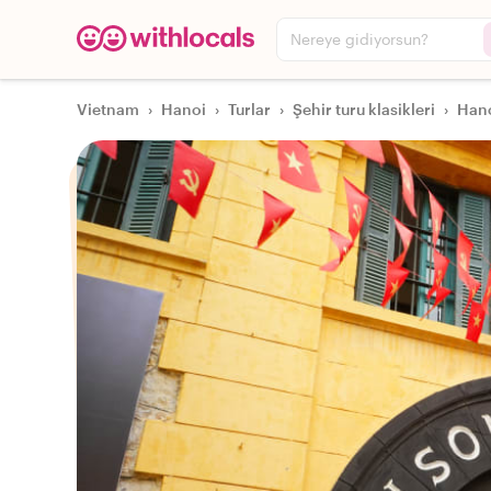
Nereye gidiyorsun?
Vietnam
›
Hanoi
›
Turlar
›
Şehir turu klasikleri
›
Hano