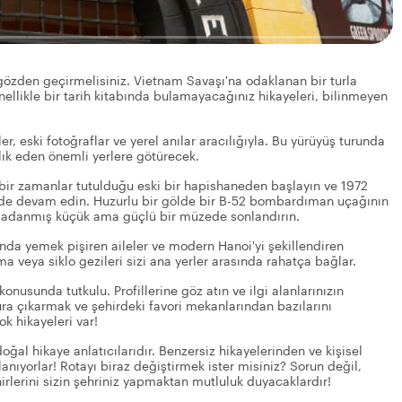
 gözden geçirmelisiniz. Vietnam Savaşı'na odaklanan bir turla
ellikle bir tarih kitabında bulamayacağınız hikayeleri, bilinmeyen
r, eski fotoğraflar ve yerel anılar aracılığıyla. Bu yürüyüş turunda
klık eden önemli yerlere götürecek.
bir zamanlar tutulduğu eski bir hapishaneden başlayın ve 1972
elerde devam edin. Huzurlu bir gölde bir B-52 bombardıman uçağının
a adanmış küçük ama güçlü bir müzede sonlandırın.
ında yemek pişiren aileler ve modern Hanoi'yi şekillendiren
ıma veya siklo gezileri sizi ana yerler arasında rahatça bağlar.
konusunda tutkulu. Profillerine göz atın ve ilgi alanlarınızın
 tura çıkarmak ve şehirdeki favori mekanlarından bazılarını
ok hikayeleri var!
doğal hikaye anlatıcılarıdır. Benzersiz hikayelerinden ve kişisel
anıyorlar! Rotayı biraz değiştirmek ister misiniz? Sorun değil,
hirlerini sizin şehriniz yapmaktan mutluluk duyacaklardır!