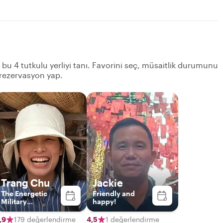
n bu 4 tutkulu yerliyi tanı. Favorini seç, müsaitlik durumunu
 rezervasyon yap.
Trang Chu
Jackie
The Energetic
Friendly and
Military
happy!
Journalist
,9
179 değerlendirme
4,5
1 değerlendirme