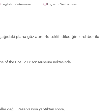
English・Vietnamese
English・Vietnamese
ağıdaki plana göz atın. Bu teklifi dilediğiniz rehber ile
nce of the Hoa Lo Prison Museum noktasında
llar değil! Rezervasyon yaptıktan sonra,