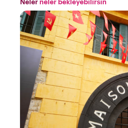
Neler
neler bekleyebilirsin