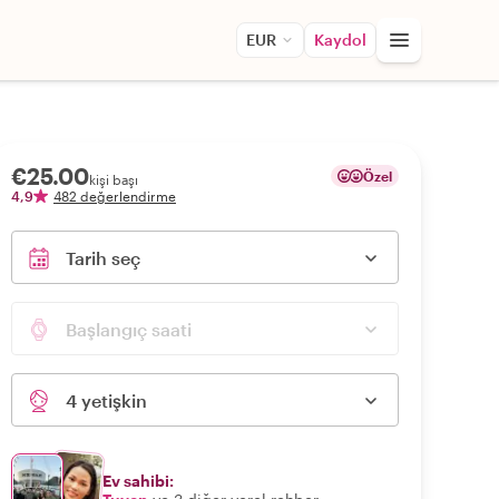
EUR
Kaydol
€25.00
Özel
kişi başı
4,9
482 değerlendirme
Tarih seç
Başlangıç saati
4 yetişkin
Ev sahibi: