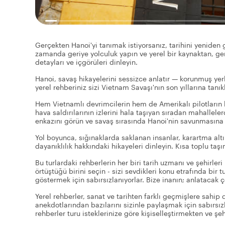
Gerçekten Hanoi'yi tanımak istiyorsanız, tarihini yeniden
zamanda geriye yolculuk yapın ve yerel bir kaynaktan, gen
detayları ve içgörüleri dinleyin.
Hanoi, savaş hikayelerini sessizce anlatır — korunmuş yerle
yerel rehberiniz sizi Vietnam Savaşı'nın son yıllarına tanı
Hem Vietnamlı devrimcilerin hem de Amerikalı pilotların 
hava saldırılarının izlerini hala taşıyan sıradan mahall
enkazını görün ve savaş sırasında Hanoi'nin savunmasın
Yol boyunca, sığınaklarda saklanan insanlar, karartma alt
dayanıklılık hakkındaki hikayeleri dinleyin. Kısa toplu taş
Bu turlardaki rehberlerin her biri tarih uzmanı ve şehirleri 
örtüştüğü birini seçin - sizi sevdikleri konu etrafında bir
göstermek için sabırsızlanıyorlar. Bize inanın; anlatacak ç
Yerel rehberler, sanat ve tarihten farklı geçmişlere sahip 
anekdotlarından bazılarını sizinle paylaşmak için sabırsızl
rehberler turu isteklerinize göre kişiselleştirmekten ve şe