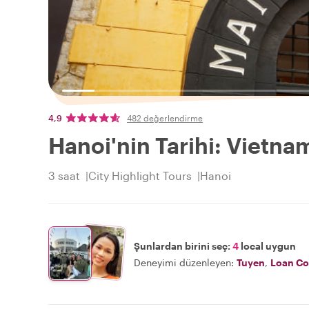
4,9
482 değerlendirme
Hanoi'nin Tarihi: Vietna
3 saat
City Highlight Tours
Hanoi
Şunlardan birini seç:
4
local uygun
Deneyimi düzenleyen:
Tuyen
,
Loan Co