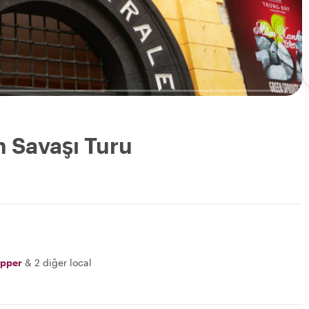
m Savaşı Turu
pper
&
2 diğer local