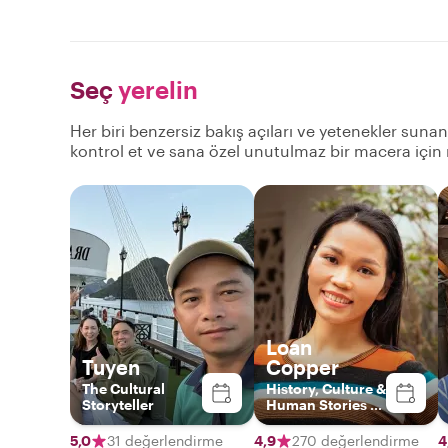
Seç
yerelin
Her biri benzersiz bakış açıları ve yetenekler suna
kontrol et ve sana özel unutulmaz bir macera için
Loan
Tuyen
Copper
The Cultural
History, Culture &
Storyteller
Human Stories of
Vietnam
5,0
31 değerlendirme
4,9
270 değerlendirme
4