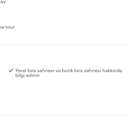
way
he tour
Yerel bira sahnesi ve butik bira sahnesi hakkında
bilgi edinin
a