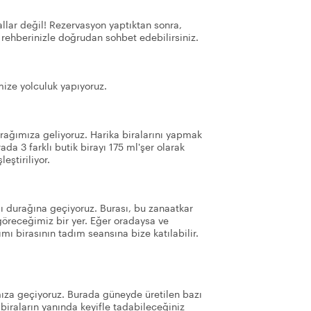
llar değil! Rezervasyon yaptıktan sonra,
 rehberinizle doğrudan sohbet edebilirsiniz.
mize yolculuk yapıyoruz.
urağımıza geliyoruz. Harika biralarını yapmak
da 3 farklı butik birayı 175 ml'şer olarak
eştiriliyor.
ı durağına geçiyoruz. Burası, bu zanaatkar
n göreceğimiz bir yer. Eğer oradaysa ve
mı birasının tadım seansına bize katılabilir.
ıza geçiyoruz. Burada güneyde üretilen bazı
 biraların yanında keyifle tadabileceğiniz