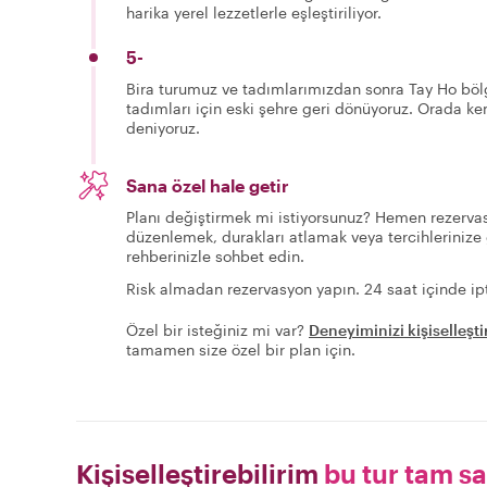
harika yerel lezzetlerle eşleştiriliyor.
5-
Bira turumuz ve tadımlarımızdan sonra Tay Ho bölg
tadımları için eski şehre geri dönüyoruz. Orada k
deniyoruz.
Sana özel hale getir
Planı değiştirmek mi istiyorsunuz? Hemen rezervas
düzenlemek, durakları atlamak veya tercihlerinize 
rehberinizle sohbet edin.
Risk almadan rezervasyon yapın. 24 saat içinde ipt
Özel bir isteğiniz mi var?
Deneyiminizi kişiselleşti
tamamen size özel bir plan için.
Kişiselleştirebilirim
bu tur tam s