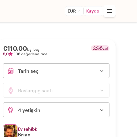
EUR
Kaydol
€110.00
Özel
kişi başı
5,0
106 değerlendirme
Tarih seç
Başlangıç saati
4 yetişkin
Ev sahibi:
Brian