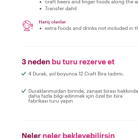
craft beers and finger foods along the 
Transfer dahil
Hariç olanlar
extra foods and drinks not included in t
3 neden
bu turu rezerve et
4 Durak, yol boyunca 12 Craft Bira tadımı.
Duraklarımızdan birinde, zanaat birası hakkınd
daha fazla bilgi edinmek için özel bir bira
fabrikası turu yapın
Neler
neler bekleyebilirsin