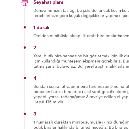
Seyahat planı
Deneyimimizin taslağı bu şekilde, ancak kesin kura
tercihlerinize göre küçük değişiklikler yapmak için
1 durak
Otelden minibüsle alınıp ilk craft bira imalathane
2
Yerel butik bira sahnesine bir göz atmak için ilk d
için kullandığı muhteşem ekipmanı görebiliriz. Bura
tatma şansı buluyoruz. Bu, yerel atıştırmalıklarla eşl
4
Bundan sonra, el yapımı bira turumuzun 3 numaral
biracının harika biralarını nasıl yaptığını ilk elde
yapabiliyorsa, tadacağımız 3 tavsiye edilen el yapı
Hepsi 175 ml'dir.
3
1 numaralı duraktan minibüsümüzle ikinci durağım
butik biralar hakkında bilgi edineceğiz. Bu biralar,