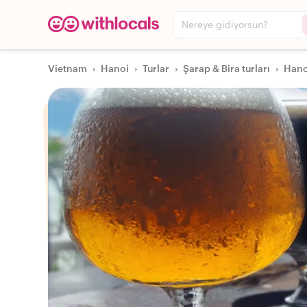
Nereye gidiyorsun?
Vietnam
›
Hanoi
›
Turlar
›
Şarap & Bira turları
›
Hanoi