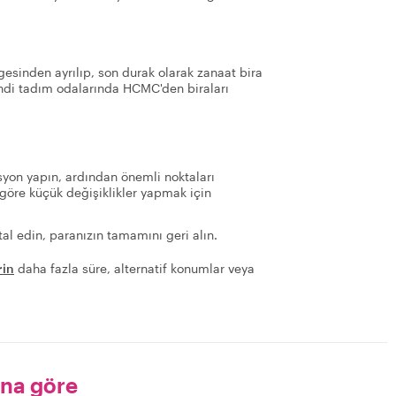
esinden ayrılıp, son durak olarak zanaat bira
endi tadım odalarında HCMC'den biraları
yon yapın, ardından önemli noktaları
göre küçük değişiklikler yapmak için
al edin, paranızın tamamını geri alın.
rin
daha fazla süre, alternatif konumlar veya
ana göre