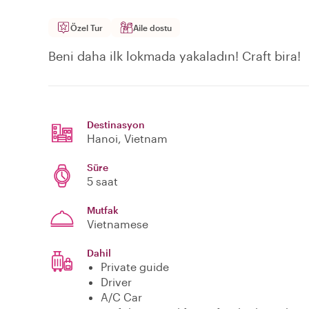
Özel Tur
Aile dostu
Beni daha ilk lokmada yakaladın! Craft bira!
Destinasyon
Hanoi
, Vietnam
Süre
5 saat
Mutfak
Vietnamese
Dahil
Private guide
Driver
A/C Car