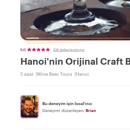
5,0
106 değerlendirme
Hanoi'nin Orijinal Craft 
5 saat
Wine Beer Tours
Hanoi
Bu deneyim için local'ınız
Deneyimi düzenleyen:
Brian