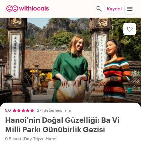
Kaydol
5,0
271 değerlendirme
Hanoi'nin Doğal Güzelliği: Ba Vi
Milli Parkı Günübirlik Gezisi
9.5 saat
Day Trips
Hanoi