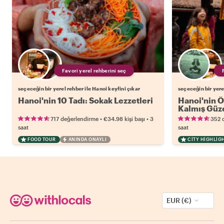
Favori yerel rehberini seç
seçeceğin bir yerel rehber ile Hanoi keyfini çıkar
seçeceğin bir yere
Hanoi'nin 10 Tadı: Sokak Lezzetleri
Hanoi'nin Ö
Kalmış Güze
•
•
717 değerlendirme
€34.98
kişi başı
3
352 
saat
saat
FOOD TOUR
ANINDA ONAYLI
CITY HIGHLIG
EUR (€)