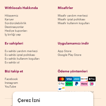
Withlocals Hakkında
Misafirler
Hikayemiz
Misafir yardım merkezi
Kariyer
Misafir iptal politikası
Sürdürülebilirlik
Misafir kullanım koşulları
Destinasyonlar
Hediye kuponları
İş birliği yap
Ev sahipleri
Uygulamamızı indir
Ev sahibi yardım merkezi
App Store
Ev sahibi iptal politikası
Google Play Store
Ev sahibi kullanım koşulları
Ev sahibi ol
Bizi takip et
Ödeme yöntemleri
Mastercard, Visa, Amex, Di
Facebook
Instagram
YouTube
Kullanılabilirlik destinasyona göre değişir
Çerez İzni