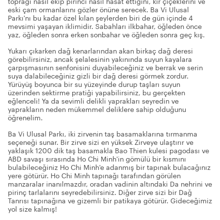
toprağı nasıl ekip pirinci nasıl hasat ettiğini, kır çiçeklerini ve
eski çam ormanlarını gözler önüne serecek. Ba Vi Ulusal
Parkı'nı bu kadar özel kılan şeylerden biri de gün içinde 4
mevsimi yaşayan iklimidir. Sabahları ilkbahar, öğleden önce
yaz, öğleden sonra erken sonbahar ve öğleden sonra geç kış.
Yukarı çıkarken dağ kenarlarından akan birkaç dağ deresi
görebilirsiniz, ancak şelalesinin yakınında suyun kayalara
çarpışmasının senfonisini duyabileceğiniz ve berrak ve serin
suya dalabileceğiniz gizli bir dağ deresi görmek zordur.
Yürüyüş boyunca bir su yüzeyinde durup taşları suyun
üzerinden sektirme pratiği yapabilirsiniz, bu gerçekten
eğlenceli! Ya da sevimli delikli yaprakları seyredin ve
yaprakların neden mükemmel deliklere sahip olduğunu
öğrenelim.
Ba Vi Ulusal Parkı, iki zirvenin taş basamaklarına tırmanma
seçeneği sunar. Bir zirve sizi en yüksek Zirveye ulaştırır ve
yaklaşık 1200 dik taş basamakla Bao Thien kulesi pagodası ve
ABD savaşı sırasında Ho Chi Minh'in gömülü bir kısmını
bulabileceğiniz Ho Chi Minh'e adanmış bir tapınak bulacağınız
yere götürür. Ho Chi Minh tapınağı tarafından görülen
manzaralar inanılmazdır, oradan vadinin altındaki Da nehrini ve
pirinç tarlalarını seyredebilirsiniz. Diğer zirve sizi bir Dağ
Tanrısı tapınağına ve gizemli bir patikaya götürür. Gideceğimiz
yol size kalmış!