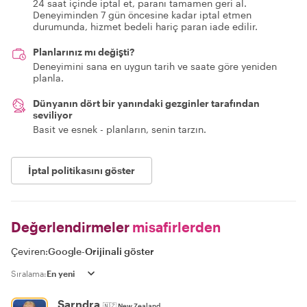
24 saat içinde iptal et, paranı tamamen geri al.
Deneyiminden 7 gün öncesine kadar iptal etmen
durumunda, hizmet bedeli hariç paran iade edilir.
Planlarınız mı değişti?
Deneyimini sana en uygun tarih ve saate göre yeniden
planla.
Dünyanın dört bir yanındaki gezginler tarafından
seviliyor
Basit ve esnek - planların, senin tarzın.
İptal politikasını göster
Değerlendirmeler
misafirlerden
Çeviren:
Google
-
Orijinali göster
Sıralama:
Sarndra
🇳🇿
New Zealand