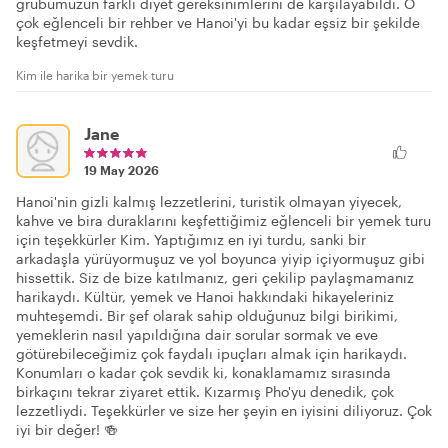
grubumuzun farklı diyet gereksinimlerini de karşılayabildi. O
çok eğlenceli bir rehber ve Hanoi'yi bu kadar eşsiz bir şekilde
keşfetmeyi sevdik.
Kim ile harika bir yemek turu
Jane
19 May 2026
Hanoi'nin gizli kalmış lezzetlerini, turistik olmayan yiyecek,
kahve ve bira duraklarını keşfettiğimiz eğlenceli bir yemek turu
için teşekkürler Kim. Yaptığımız en iyi turdu, sanki bir
arkadaşla yürüyormuşuz ve yol boyunca yiyip içiyormuşuz gibi
hissettik. Siz de bize katılmanız, geri çekilip paylaşmamanız
harikaydı. Kültür, yemek ve Hanoi hakkındaki hikayeleriniz
muhteşemdi. Bir şef olarak sahip olduğunuz bilgi birikimi,
yemeklerin nasıl yapıldığına dair sorular sormak ve eve
götürebileceğimiz çok faydalı ipuçları almak için harikaydı.
Konumları o kadar çok sevdik ki, konaklamamız sırasında
birkaçını tekrar ziyaret ettik. Kızarmış Pho'yu denedik, çok
lezzetliydi. Teşekkürler ve size her şeyin en iyisini diliyoruz. Çok
iyi bir değer! 🍻