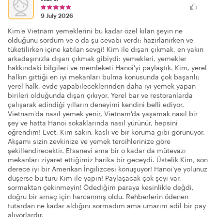
9 July 2026
Kim'e Vietnam yemeklerini bu kadar özel kılan şeyin ne
olduğunu sordum ve o da şu cevabı verdi: hazırlanırken ve
tüketilirken içine katılan sevgi! Kim ile dışarı çıkmak, en yakın
arkadaşınızla dışarı çıkmak gibiydi: yemekleri, yemekler
hakkındaki bilgileri ve memleketi Hanoi'yi paylaştık. Kim, yerel
halkın gittiği en iyi mekanları bulma konusunda çok başarılı;
yerel halk, evde yapabileceklerinden daha iyi yemek yapan
birileri olduğunda dışarı çıkıyor. Yerel bar ve restoranlarda
çalışarak edindiği yılların deneyimi kendini belli ediyor.
Vietnam'da nasıl yemek yenir, Vietnam'da yaşamak nasıl bir
şey ve hatta Hanoi sokaklarında nasıl yürünür, hepsini
öğrendim! Evet, Kim sakin, kaslı ve bir koruma gibi görünüyor.
Akşamı sizin zevkinize ve yemek tercihlerinize göre
şekillendirecektir. Efsanevi ama bir o kadar da mütevazı
mekanları ziyaret ettiğimiz harika bir geceydi. Üstelik Kim, son
derece iyi bir Amerikan İngilizcesi konuşuyor! Hanoi'ye yolunuz
düşerse bu turu Kim ile yapın! Paylaşacak çok şeyi var,
sormaktan çekinmeyin! Ödediğim paraya kesinlikle değdi,
doğru bir amaç için harcanmış oldu. Rehberlerin ödenen
tutardan ne kadar aldığını sormadım ama umarım adil bir pay
alıyorlardır.