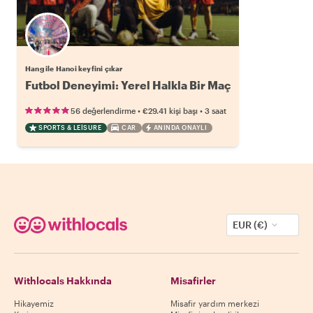
Hang ile Hanoi keyfini çıkar
Futbol Deneyimi: Yerel Halkla Bir Maç
•
•
56 değerlendirme
€29.41
kişi başı
3 saat
SPORTS & LEISURE
CAR
ANINDA ONAYLI
EUR (€)
Withlocals Hakkında
Misafirler
Hikayemiz
Misafir yardım merkezi