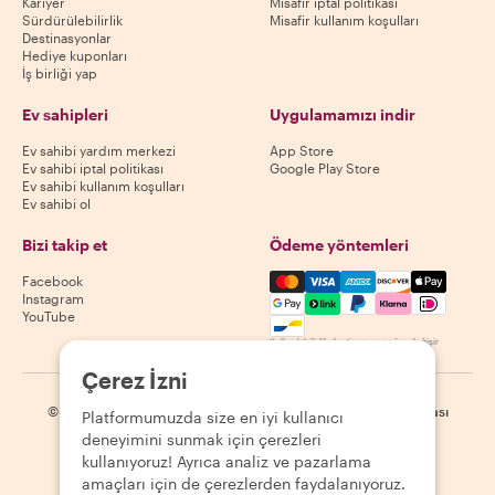
Kariyer
Misafir iptal politikası
Sürdürülebilirlik
Misafir kullanım koşulları
Destinasyonlar
Hediye kuponları
İş birliği yap
Ev sahipleri
Uygulamamızı indir
Ev sahibi yardım merkezi
App Store
Ev sahibi iptal politikası
Google Play Store
Ev sahibi kullanım koşulları
Ev sahibi ol
Bizi takip et
Ödeme yöntemleri
Mastercard, Visa, Amex, Di
Facebook
Instagram
YouTube
Kullanılabilirlik destinasyona göre değişir
Çerez İzni
©
2026
Withlocals.com
|
Gizlilik Politikası
|
Çerezler
|
Site haritası
Platformumuzda size en iyi kullanıcı
deneyimini sunmak için çerezleri
kullanıyoruz! Ayrıca analiz ve pazarlama
amaçları için de çerezlerden faydalanıyoruz.