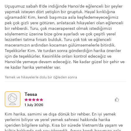
Uçuşumuz sabah 8'de indiğinde Hanoi'de eğlenceli bir şeyler
yapmak isteyen dört yetişkin bir gruptuk. Hayal kırıklığına
uğramadık! Kim, kendi başımıza asla keşfedemeyeceğimiz
pek çok gizli yere götüren, anlatacak hikayeleri olan eğlenceli
bir rehberdi. Turu, çok maceraperest olmak istediğimizi
söylememiz üzerine bize göre ayarladı ve çok çeşitli yerel
lezzetleri tatma fırsatı bulduk. Turu çok tok ve eğlenceli
maceramızın ardından kocaman gülümsemelerle bitirdik.
Teşekkürler Kim. Ve turdan sonra gönderdiğin harika öneriler
için de teşekkürler. Kesinlikle onları kontrol edeceğiz ve
Hanoi'de yemeye devam edeceğiz. Ne kadar güzel bir şehir ve
ne kadar harika yemekler var.
Yemek ve hikayelerle dolu bir öğleden sonra
Tessa
1 July 2026
Kim harika, samimi ve dışa dönük bir rehber. En iyi yemek
yerlerini biliyor ve yerel yemek sahnesi hakkında harika
içeriden bilgilere sahip. Kısa bir sürede Vietnam'da yaşam ve
kültür hakkında çok şey öğrendik. Ayrıca kendi başımıza asla