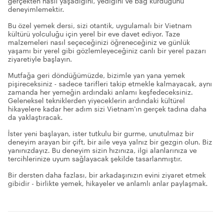
gerçekten nasıl yaşadığını, yediğini ve bağ kurduğunu
deneyimlemektir.
Bu özel yemek dersi, sizi otantik, uygulamalı bir Vietnam
kültürü yolculuğu için yerel bir eve davet ediyor. Taze
malzemeleri nasıl seçeceğinizi öğreneceğiniz ve günlük
yaşamı bir yerel gibi gözlemleyeceğiniz canlı bir yerel pazarı
ziyaretiyle başlayın.
Mutfağa geri döndüğümüzde, bizimle yan yana yemek
pişireceksiniz - sadece tarifleri takip etmekle kalmayacak, aynı
zamanda her yemeğin ardındaki anlamı keşfedeceksiniz.
Geleneksel tekniklerden yiyeceklerin ardındaki kültürel
hikayelere kadar her adım sizi Vietnam'ın gerçek tadına daha
da yaklaştıracak.
İster yeni başlayan, ister tutkulu bir gurme, unutulmaz bir
deneyim arayan bir çift, bir aile veya yalnız bir gezgin olun. Biz
yanınızdayız. Bu deneyim sizin hızınıza, ilgi alanlarınıza ve
tercihlerinize uyum sağlayacak şekilde tasarlanmıştır.
Bir dersten daha fazlası, bir arkadaşınızın evini ziyaret etmek
gibidir - birlikte yemek, hikayeler ve anlamlı anlar paylaşmak.