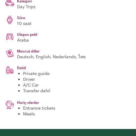
Kategori
Day Trips
Süre
10 saat
Ulaşım şekli
Araba
Mevcut diller
Deutsch, English, Nederlands, ไทย
Dahil
Private guide
Driver
A/C Car
Transfer dahil
Hariç olanlar
Entrance tickets
Meals