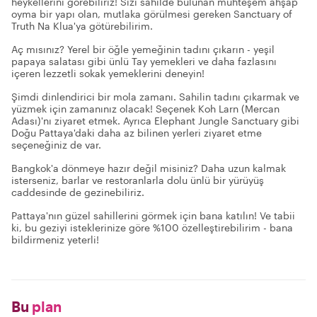
heykellerini görebiliriz! Sizi sahilde bulunan muhteşem ahşap
oyma bir yapı olan, mutlaka görülmesi gereken Sanctuary of
Truth Na Klua'ya götürebilirim.
Aç mısınız? Yerel bir öğle yemeğinin tadını çıkarın - yeşil
papaya salatası gibi ünlü Tay yemekleri ve daha fazlasını
içeren lezzetli sokak yemeklerini deneyin!
Şimdi dinlendirici bir mola zamanı. Sahilin tadını çıkarmak ve
yüzmek için zamanınız olacak! Seçenek Koh Larn (Mercan
Adası)'nı ziyaret etmek. Ayrıca Elephant Jungle Sanctuary gibi
Doğu Pattaya'daki daha az bilinen yerleri ziyaret etme
seçeneğiniz de var.
Bangkok'a dönmeye hazır değil misiniz? Daha uzun kalmak
isterseniz, barlar ve restoranlarla dolu ünlü bir yürüyüş
caddesinde de gezinebiliriz.
Pattaya'nın güzel sahillerini görmek için bana katılın! Ve tabii
ki, bu geziyi isteklerinize göre %100 özelleştirebilirim - bana
bildirmeniz yeterli!
Bu
plan