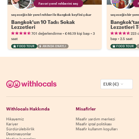
Favori yerel rehberini seç
seçeceğin bir yerel rehber ile Bangkok keyfini çıkar
seçeceğin bir yere
Bangkok'un 10 Tadı: Sokak
Bangkok'tan
Lezzetleri
Lezzetleri 
•
•
701 değerlendirme
€46.19
kişi başı
3
223 
•
saat
başı
2.5 saat
FOOD TOUR
ANINDA ONAYLI
FOOD TOUR
EUR (€)
Withlocals Hakkında
Misafirler
Hikayemiz
Misafir yardım merkezi
Kariyer
Misafir iptal politikası
Sürdürülebilirlik
Misafir kullanım koşulları
Destinasyonlar
Hediye kuponları