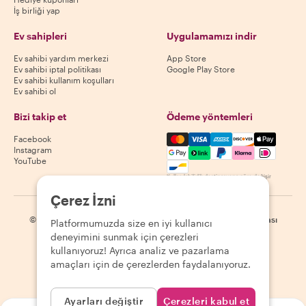
İş birliği yap
Ev sahipleri
Uygulamamızı indir
Ev sahibi yardım merkezi
App Store
Ev sahibi iptal politikası
Google Play Store
Ev sahibi kullanım koşulları
Ev sahibi ol
Bizi takip et
Ödeme yöntemleri
Mastercard, Visa, Amex, Di
Facebook
Instagram
YouTube
Kullanılabilirlik destinasyona göre değişir
Çerez İzni
©
2026
Withlocals.com
|
Gizlilik Politikası
|
Çerezler
|
Site haritası
Platformumuzda size en iyi kullanıcı
deneyimini sunmak için çerezleri
kullanıyoruz! Ayrıca analiz ve pazarlama
amaçları için de çerezlerden faydalanıyoruz.
Ayarları değiştir
Çerezleri kabul et