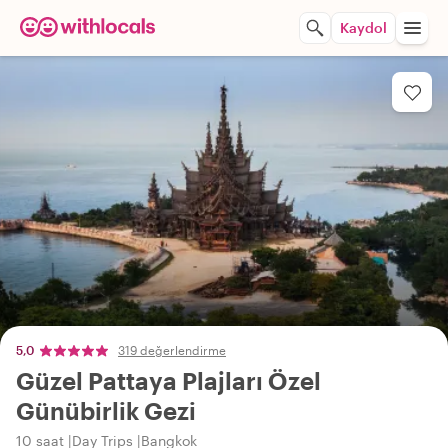
Kaydol
5,0
319 değerlendirme
Güzel Pattaya Plajları Özel
Günübirlik Gezi
10 saat
Day Trips
Bangkok