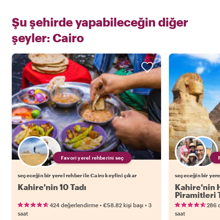
Şu şehirde yapabileceğin diğer
şeyler:
Cairo
Favori yerel rehberini seç
seçeceğin bir yerel rehber ile Cairo keyfini çıkar
seçeceğin bir yerel
Kahire'nin 10 Tadı
Kahire'nin 
Piramitleri
•
•
424 değerlendirme
€58.82
kişi başı
3
286 
saat
saat