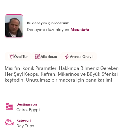
Bu deneyim için local'ınız
Deneyimi düzenleyen:
Moustafa
Özel Tur
Aile dostu
Anında Onaylı
Mısır'ın İkonik Piramitleri Hakkında Bilmeniz Gereken
Her Şey! Keops, Kefren, Mikerinos ve Büyük Sfenks'i
keşfedin. Unutulmaz bir macera için bana katılın!
Destinasyon
Cairo
, Egypt
Kategori
Day Trips