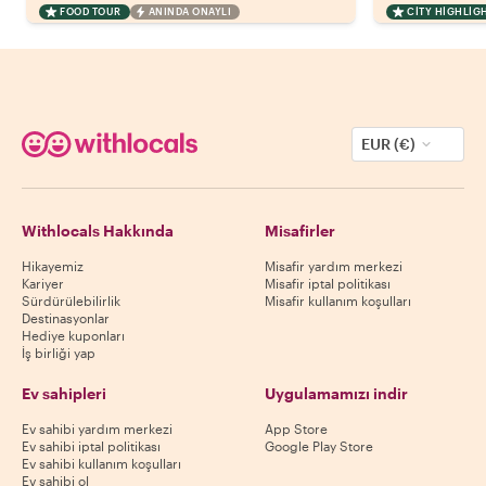
FOOD TOUR
ANINDA ONAYLI
CITY HIGHLIG
EUR (€)
Withlocals Hakkında
Misafirler
Hikayemiz
Misafir yardım merkezi
Kariyer
Misafir iptal politikası
Sürdürülebilirlik
Misafir kullanım koşulları
Destinasyonlar
Hediye kuponları
İş birliği yap
Ev sahipleri
Uygulamamızı indir
Ev sahibi yardım merkezi
App Store
Ev sahibi iptal politikası
Google Play Store
Ev sahibi kullanım koşulları
Ev sahibi ol