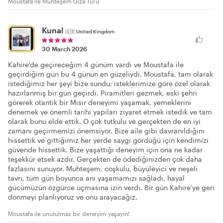
Moustafa ile Muhteşem Giza Turu
Kunal
🇬🇧
United Kingdom
30 March 2026
Kahire'de geçireceğim 4 günüm vardı ve Moustafa ile
geçirdiğim gün bu 4 günün en güzeliydi. Moustafa, tam olarak
istediğimiz her şeyi bize sundu; isteklerimize göre özel olarak
hazırlanmış bir gün geçirdi. Piramitleri gezmek, eski şehri
görerek otantik bir Mısır deneyimi yaşamak, yemeklerini
denemek ve önemli tarihi yapıları ziyaret etmek istedik ve tam
olarak bunu elde ettik. O çok tutkulu ve gerçekten de en iyi
zamanı geçirmemizi önemsiyor. Bize aile gibi davranıldığını
hissettik ve gittiğimiz her yerde saygı gördüğü için kendimizi
güvende hissettik. Bize yaşattığı deneyim için ona ne kadar
teşekkür etsek azdır. Gerçekten de ödediğinizden çok daha
fazlasını sunuyor. Muhteşem, coşkulu, büyüleyici ve neşeli
tavrı, tüm gün boyunca anı yaşamamızı sağladı, hayal
gücümüzün özgürce uçmasına izin verdi. Bir gün Kahire'ye geri
dönmeyi planlıyoruz ve onu arayacağız.
Moustafa ile unutulmaz bir deneyim yaşayın!