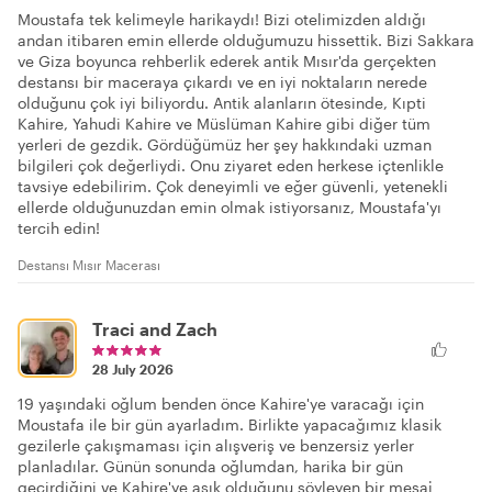
Moustafa tek kelimeyle harikaydı! Bizi otelimizden aldığı
andan itibaren emin ellerde olduğumuzu hissettik. Bizi Sakkara
ve Giza boyunca rehberlik ederek antik Mısır'da gerçekten
destansı bir maceraya çıkardı ve en iyi noktaların nerede
olduğunu çok iyi biliyordu. Antik alanların ötesinde, Kıpti
Kahire, Yahudi Kahire ve Müslüman Kahire gibi diğer tüm
yerleri de gezdik. Gördüğümüz her şey hakkındaki uzman
bilgileri çok değerliydi. Onu ziyaret eden herkese içtenlikle
tavsiye edebilirim. Çok deneyimli ve eğer güvenli, yetenekli
ellerde olduğunuzdan emin olmak istiyorsanız, Moustafa'yı
tercih edin!
Destansı Mısır Macerası
Traci and Zach
28 July 2026
19 yaşındaki oğlum benden önce Kahire'ye varacağı için
Moustafa ile bir gün ayarladım. Birlikte yapacağımız klasik
gezilerle çakışmaması için alışveriş ve benzersiz yerler
planladılar. Günün sonunda oğlumdan, harika bir gün
geçirdiğini ve Kahire'ye aşık olduğunu söyleyen bir mesaj