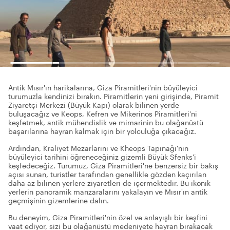
Antik Mısır'ın harikalarına, Giza Piramitleri'nin büyüleyici
turumuzla kendinizi bırakın. Piramitlerin yeni girişinde, Piramit
Ziyaretçi Merkezi (Büyük Kapı) olarak bilinen yerde
buluşacağız ve Keops, Kefren ve Mikerinos Piramitleri'ni
keşfetmek, antik mühendislik ve mimarinin bu olağanüstü
başarılarına hayran kalmak için bir yolculuğa çıkacağız.
Ardından, Kraliyet Mezarlarını ve Kheops Tapınağı'nın
büyüleyici tarihini öğreneceğiniz gizemli Büyük Sfenks'i
keşfedeceğiz. Turumuz, Giza Piramitleri'ne benzersiz bir bakış
açısı sunan, turistler tarafından genellikle gözden kaçırılan
daha az bilinen yerlere ziyaretleri de içermektedir. Bu ikonik
yerlerin panoramik manzaralarını yakalayın ve Mısır'ın antik
geçmişinin gizemlerine dalın.
Bu deneyim, Giza Piramitleri'nin özel ve anlayışlı bir keşfini
vaat ediyor, sizi bu olağanüstü medeniyete hayran bırakacak