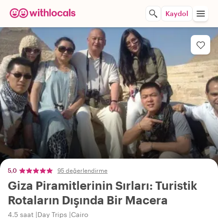
Kaydol
5,0
95 değerlendirme
Giza Piramitlerinin Sırları: Turistik
Rotaların Dışında Bir Macera
4.5 saat
Day Trips
Cairo