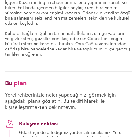
İçgörü Kazanın: Bilgili rehberlerimiz bira yapımının sanatı ve
bilimi hakkında içeriden bilgiler paylaşırken, bira yapım
sürecine perde arkası erişimi kazanın. Gdańsk'ın kendine özgü
bira sahnesini şekillendiren malzemeleri, teknikleri ve kültürel
etkileri keşfedin.
Kültürel Bağlam: Şehrin tarihi mahallelerini, simge yapılarını
ve gizli kalmış güzelliklerini keşfederken Gdańsk'ın zengin
kültürel mirasına kendinizi bırakın. Orta Çağ tavernalarından
çağdaş bira bahçelerine kadar bira ve toplumun iç içe geçmiş
tarihlerini öğrenin.
Bu
plan
Yerel rehberinizle neler yapacağınızı görmek için
aşağıdaki plana göz atın. Bu teklifi Marek ile
kişiselleştirmekten çekinmeyin.
Buluşma noktası
Gdask içinde dilediğiniz yerden alınacaksınız. Yerel