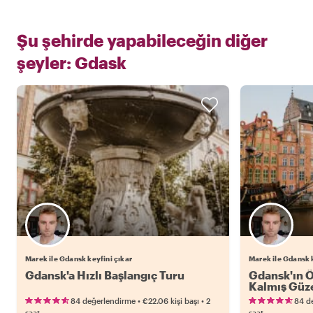
Şu şehirde yapabileceğin diğer
şeyler:
Gdask
Marek ile Gdansk keyfini çıkar
Marek ile Gdansk k
Gdansk'a Hızlı Başlangıç Turu
Gdansk'ın Ö
Kalmış Güze
•
•
84 değerlendirme
€22.06
kişi başı
2
84 d
saat
saat