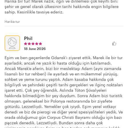
Harika bir tur! Marek nazik, ilgili ve dinlemesi çok keyifli biri;
şehir ve genel olarak ülkesinin tarihi hakkında engin bilgilere
sahip. Kesinlikle tavsiye ederiz.
Harika tur
Phil
18 June 2026
Eşim ve ben geçenlerde Gdansk'ı ziyaret ettik. Marek ile bir tur
ayarladık, ancak ne yazık ki hasta olduğu için katılamadı.
Ancak Marek'e aferin, bizi bir meslektaşı Adam (aynı zamanda
lisanslı bir tur rehberi) ile ayarladı ve en mükemmel yürüyüş,
sohbet ve yeme turunu yaptık. Adam kasaba hakkında çok
bilgiliydi ve şehirdeki çeşitli tarihi gerçekleri ve ilginç noktaları
işaret etti. Çok şey öğrendik. Aslında Töton Şövalyeleri
hakkında bilmediğim bir şey duydum. Sonra Adam bizi turistik
olmayan, geleneksel bir Polonya restoranında bir ziyafete
götürdü. Lezzetliydi. Yemekler çok iyiydi. Eşim yerel votkayı
denedi ve biz de pierogi ve diğer yerel spesiyaliteleri yedik. Ve
orada olduğumuz gün Corpus Christi Bayramı olduğu için bazı
pączek denedik. Lezzetliydi. Bundan sonra daha çok