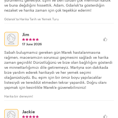
yürümemiz gerekiyor. Eşim ve ben turdan çok memnun kaldık
ve buna değdiğini hissettik. Adam, Gdańsk'ta gösterdiğin
nezaket ve harika zaman için çok teşekkür ederim!
Gdansk'ta Harika Tarih ve Yemek Turu
Jim
17 June 2026
Sabah buluşmamız gereken gün Marek hastalanmasına
rağmen, maceramızın sorunsuz geçmesini sağladı ve harika
zaman geçirdik! Dürüstlüğünü ve bize olan bağlılığını gösterdi
ve minnettarlığımızı dile getiremeyiz. Martyna son dakikada
bize yardım ederek harikaydı ve her yemek seçimi
olağanüstüydü. Bu, eşim için bir ömür boyu yapılacaklar
listesiydi ve tereddüt etmeden tekrar yapardık. Doğru olanı
yapmak için kesinlikle Marek'e güvenebilirsiniz!
Harika bir deneyim!
Jackie