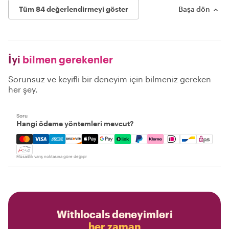
Tüm 84 değerlendirmeyi göster
Başa dön
İyi
bilmen gerekenler
Sorunsuz ve keyifli bir deneyim için bilmeniz gereken
her şey.
Soru
Hangi ödeme yöntemleri mevcut?
Mastercard, Visa, Amex, Discover, Apple Pay, Google Pay
Müsaitlik varış noktasına göre değişir
Withlocals deneyimleri
her zaman