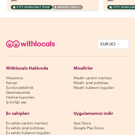
CITY HIGHLIGHT TOUR
ANINDA ONAYLI
CITY HIGHLIG
EUR (€)
Withlocals Hakkında
Misafirler
Hikayemiz
Misafir yardım merkezi
Kariyer
Misafir iptal politikası
Sürdürülebilirlik
Misafir kullanım koşulları
Destinasyonlar
Hediye kuponları
İş birliği yap
Ev sahipleri
Uygulamamızı indir
Ev sahibi yardım merkezi
App Store
Ev sahibi iptal politikası
Google Play Store
Ev sahibi kullanım koşulları