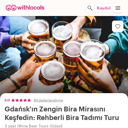
Kaydol
5,0
84 değerlendirme
Gdańsk'ın Zengin Bira Mirasını
Keşfedin: Rehberli Bira Tadımı Turu
3 saat
Wine Beer Tours
Gdask