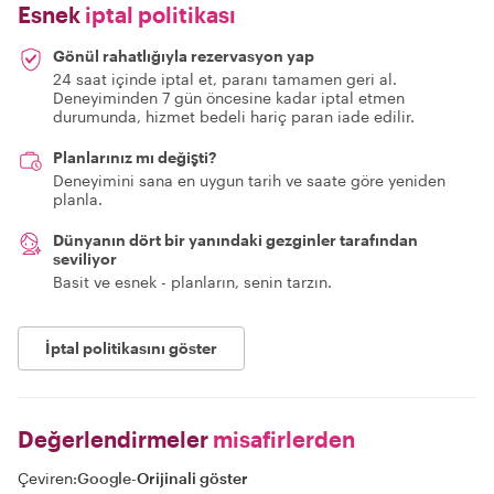
Esnek
iptal politikası
Gönül rahatlığıyla rezervasyon yap
24 saat içinde iptal et, paranı tamamen geri al.
Deneyiminden 7 gün öncesine kadar iptal etmen
durumunda, hizmet bedeli hariç paran iade edilir.
Planlarınız mı değişti?
Deneyimini sana en uygun tarih ve saate göre yeniden
planla.
Dünyanın dört bir yanındaki gezginler tarafından
seviliyor
Basit ve esnek - planların, senin tarzın.
İptal politikasını göster
Değerlendirmeler
misafirlerden
Çeviren:
Google
-
Orijinali göster