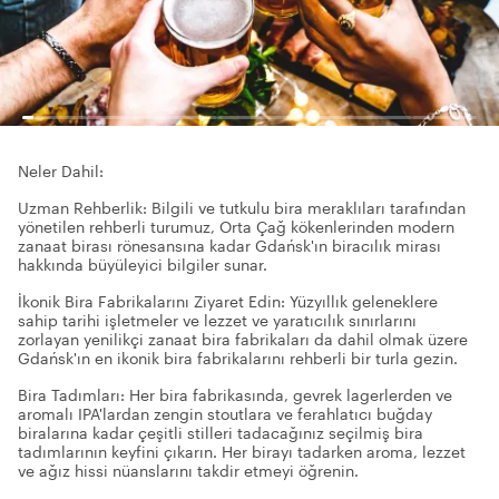
Neler Dahil:
Uzman Rehberlik: Bilgili ve tutkulu bira meraklıları tarafından
yönetilen rehberli turumuz, Orta Çağ kökenlerinden modern
zanaat birası rönesansına kadar Gdańsk'ın biracılık mirası
hakkında büyüleyici bilgiler sunar.
İkonik Bira Fabrikalarını Ziyaret Edin: Yüzyıllık geleneklere
sahip tarihi işletmeler ve lezzet ve yaratıcılık sınırlarını
zorlayan yenilikçi zanaat bira fabrikaları da dahil olmak üzere
Gdańsk'ın en ikonik bira fabrikalarını rehberli bir turla gezin.
Bira Tadımları: Her bira fabrikasında, gevrek lagerlerden ve
aromalı IPA'lardan zengin stoutlara ve ferahlatıcı buğday
biralarına kadar çeşitli stilleri tadacağınız seçilmiş bira
tadımlarının keyfini çıkarın. Her birayı tadarken aroma, lezzet
ve ağız hissi nüanslarını takdir etmeyi öğrenin.