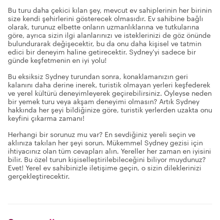
Bu turu daha çekici kılan şey, mevcut ev sahiplerinin her birinin
size kendi şehirlerini gösterecek olmasıdır. Ev sahibine bağlı
olarak, turunuz elbette onların uzmanlıklarına ve tutkularına
göre, ayrıca sizin ilgi alanlarınızı ve isteklerinizi de göz önünde
bulundurarak değişecektir, bu da onu daha kişisel ve tatmin
edici bir deneyim haline getirecektir. Sydney'yi sadece bir
günde keşfetmenin en iyi yolu!
Bu eksiksiz Sydney turundan sonra, konaklamanızın geri
kalanını daha derine inerek, turistik olmayan yerleri keşfederek
ve yerel kültürü deneyimleyerek geçirebilirsiniz. Öyleyse neden
bir yemek turu veya akşam deneyimi olmasın? Artık Sydney
hakkında her şeyi bildiğinize göre, turistik yerlerden uzakta onu
keyfini çıkarma zamanı!
Herhangi bir sorunuz mu var? En sevdiğiniz yereli seçin ve
aklınıza takılan her şeyi sorun. Mükemmel Sydney gezisi için
ihtiyacınız olan tüm cevapları alın. Yereller her zaman en iyisini
bilir. Bu özel turun kişiselleştirilebileceğini biliyor muydunuz?
Evet! Yerel ev sahibinizle iletişime geçin, o sizin dileklerinizi
gerçekleştirecektir.