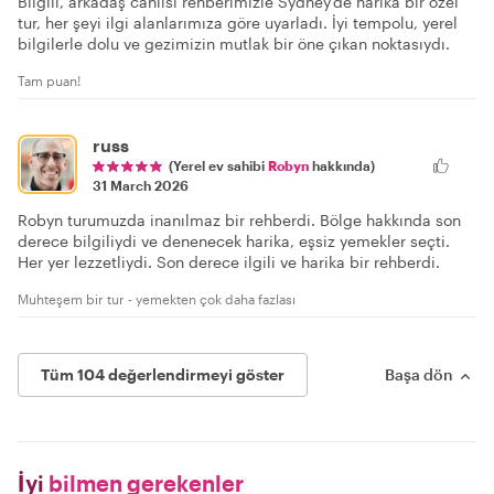
Bilgili, arkadaş canlısı rehberimizle Sydney'de harika bir özel
tur, her şeyi ilgi alanlarımıza göre uyarladı. İyi tempolu, yerel
bilgilerle dolu ve gezimizin mutlak bir öne çıkan noktasıydı.
Tam puan!
russ
(Yerel ev sahibi
Robyn
hakkında)
31 March 2026
Robyn turumuzda inanılmaz bir rehberdi. Bölge hakkında son
derece bilgiliydi ve denenecek harika, eşsiz yemekler seçti.
Her yer lezzetliydi. Son derece ilgili ve harika bir rehberdi.
Muhteşem bir tur - yemekten çok daha fazlası
Tüm 104 değerlendirmeyi göster
Başa dön
İyi
bilmen gerekenler