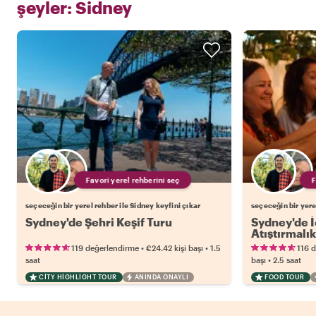
şeyler:
Sidney
Favori yerel rehberini seç
seçeceğin bir yerel rehber ile Sidney keyfini çıkar
seçeceğin bir yere
Sydney'de Şehri Keşif Turu
Sydney'de İ
Atıştırmalık
•
•
119 değerlendirme
€24.42
kişi başı
1.5
116 
•
saat
başı
2.5 saat
CITY HIGHLIGHT TOUR
ANINDA ONAYLI
FOOD TOUR