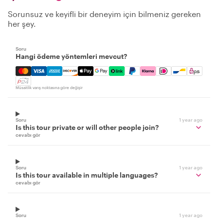
Sorunsuz ve keyifli bir deneyim için bilmeniz gereken
her şey.
Soru
Hangi ödeme yöntemleri mevcut?
Mastercard, Visa, Amex, Discover, Apple Pay, Google Pay
Müsaitlik varış noktasına göre değişir
Soru
1 year ago
Is this tour private or will other people join?
cevabı gör
Soru
1 year ago
Is this tour available in multiple languages?
cevabı gör
Soru
1 year ago