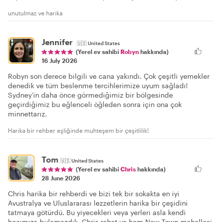
unutulmaz ve harika
Jennifer
🇺🇸
United States
(Yerel ev sahibi
Robyn
hakkında)
16 July 2026
Robyn son derece bilgili ve cana yakındı. Çok çeşitli yemekler
denedik ve tüm beslenme tercihlerimize uyum sağladı!
Sydney'in daha önce görmediğimiz bir bölgesinde
geçirdiğimiz bu eğlenceli öğleden sonra için ona çok
minnettarız.
Harika bir rehber eşliğinde muhteşem bir çeşitlilik!
Tom
🇺🇸
United States
(Yerel ev sahibi
Chris
hakkında)
28 June 2026
Chris harika bir rehberdi ve bizi tek bir sokakta en iyi
Avustralya ve Uluslararası lezzetlerin harika bir çeşidini
tatmaya götürdü. Bu yiyecekleri veya yerleri asla kendi
başımıza bulamazdık. Chris rahat ve hem New Town mahallesi