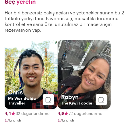
Seç
yerelin
Her biri benzersiz bakış açıları ve yetenekler sunan bu 2
tutkulu yerliyi tanı. Favorini seç, müsaitlik durumunu
kontrol et ve sana özel unutulmaz bir macera için
rezervasyon yap.
Chris
Robyn
Mr Worldwide
Traveller
The Kiwi Foodie
4,4
32 değerlendirme
4,9
72 değerlendirme
English
English