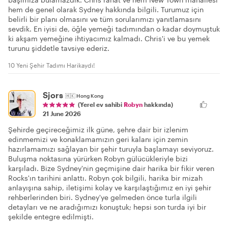
hem de genel olarak Sydney hakkında bilgili. Turumuz için
belirli bir planı olmasını ve tüm sorularımızı yanıtlamasını
sevdik. En iyisi de, öğle yemeği tadımından o kadar doymuştuk
ki akşam yemeğine ihtiyacımız kalmadı. Chris'i ve bu yemek
turunu şiddetle tavsiye ederiz.
10 Yeni Şehir Tadımı Harikaydı!
Sjors
🇭🇰
Hong Kong
(Yerel ev sahibi
Robyn
hakkında)
21 June 2026
Şehirde geçireceğimiz ilk güne, şehre dair bir izlenim
edinmemizi ve konaklamamızın geri kalanı için zemin
hazırlamamızı sağlayan bir şehir turuyla başlamayı seviyoruz.
Buluşma noktasına yürürken Robyn gülücükleriyle bizi
karşıladı. Bize Sydney'nin geçmişine dair harika bir fikir veren
Rocks'ın tarihini anlattı. Robyn çok bilgili, harika bir mizah
anlayışına sahip, iletişimi kolay ve karşılaştığımız en iyi şehir
rehberlerinden biri. Sydney'ye gelmeden önce turla ilgili
detayları ve ne aradığımızı konuştuk; hepsi son turda iyi bir
şekilde entegre edilmişti.