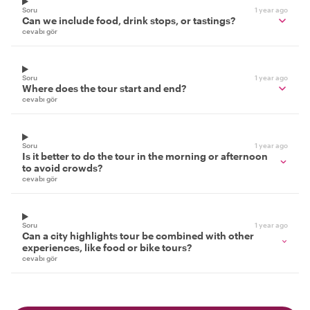
Soru
1 year ago
Can we include food, drink stops, or tastings?
cevabı gör
Soru
1 year ago
Where does the tour start and end?
cevabı gör
Soru
1 year ago
Is it better to do the tour in the morning or afternoon
to avoid crowds?
cevabı gör
Soru
1 year ago
Can a city highlights tour be combined with other
experiences, like food or bike tours?
cevabı gör