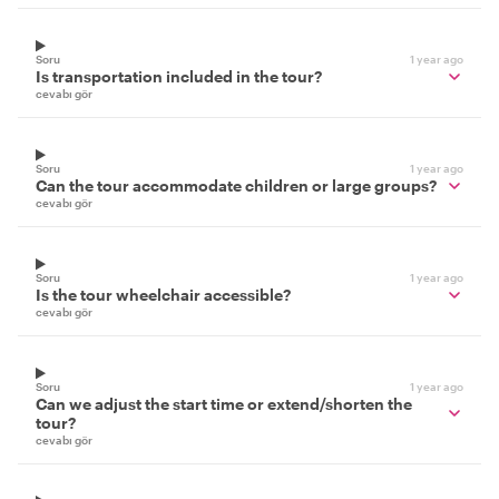
Soru
1 year ago
Is transportation included in the tour?
cevabı gör
Soru
1 year ago
Can the tour accommodate children or large groups?
cevabı gör
Soru
1 year ago
Is the tour wheelchair accessible?
cevabı gör
Soru
1 year ago
Can we adjust the start time or extend/shorten the
tour?
cevabı gör