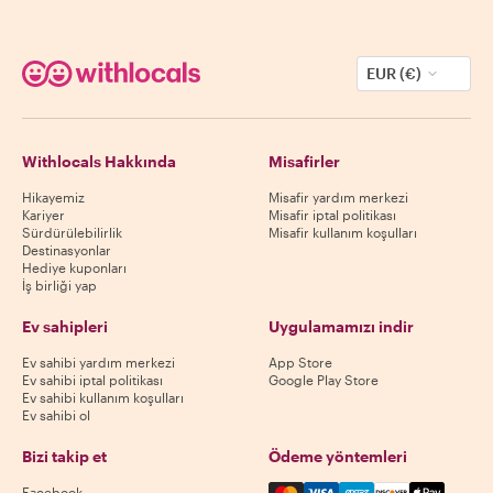
EUR (€)
Withlocals Hakkında
Misafirler
Hikayemiz
Misafir yardım merkezi
Kariyer
Misafir iptal politikası
Sürdürülebilirlik
Misafir kullanım koşulları
Destinasyonlar
Hediye kuponları
İş birliği yap
Ev sahipleri
Uygulamamızı indir
Ev sahibi yardım merkezi
App Store
Ev sahibi iptal politikası
Google Play Store
Ev sahibi kullanım koşulları
Ev sahibi ol
Bizi takip et
Ödeme yöntemleri
Mastercard, Visa, Amex, Di
Facebook