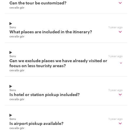
Can the tour be customized?
cevabı gör
Soru
1 year ago
What places are included in the itinerary?
cevabı gör
Soru
1 year ago
Can we exclude places we have already visited or
focus on less touristy areas?
cevabı gör
Soru
1 year ago
Is hotel or station pickup included?
cevabı gör
Soru
1 year ago
Is airport pickup available?
cevabı gör