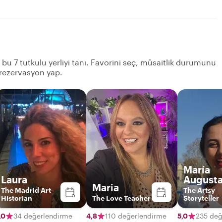
 bu 7 tutkulu yerliyi tanı. Favorini seç, müsaitlik durumunu
 rezervasyon yap.
María
Laura
August
Maria
The Madrid Art
The Artsy
Historian
The Love Teacher
Storyteller
,0
34 değerlendirme
4,8
110 değerlendirme
5,0
235 değ