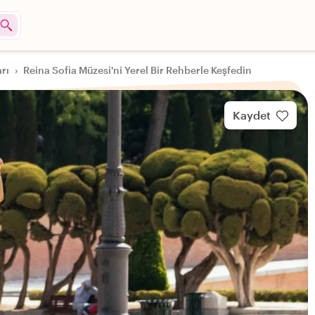
rı
›
Reina Sofia Müzesi'ni Yerel Bir Rehberle Keşfedin
Kaydet