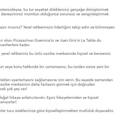
listenizdeyse, bu tur seyahat dileklerinizi gerçeğe dönüştürmek
, deneyiminizi mümkün olduğunca sorunsuz ve zenginleştirmek
zır mısınız? Yerel rehberinizin liderliğini takip edin ve bilinmeyen
ır olun; Picasso'nun Guernica'sı ve Juan Gris'in La Table du
cevherlere kadar.
; yerel rehberiniz bu ünlü cazibe merkezinde kişisel ve benzersiz
olun veya konu hakkında bir uzmansanız, bu turdan sonra yeni bir
biletleri ayarlamasını sağlamasına izin verin. Bu sayede zamandan
 cazibe merkezinin daha fazlasını görmek için doğrudan
ecek çok şey var!
oğal hikaye anlatıcılarıdır. Eşsiz hikayelerinden ve kişisel
anıyorlar!
ler turu isteklerinize göre kişiselleştirmekten mutluluk duyacaktır.