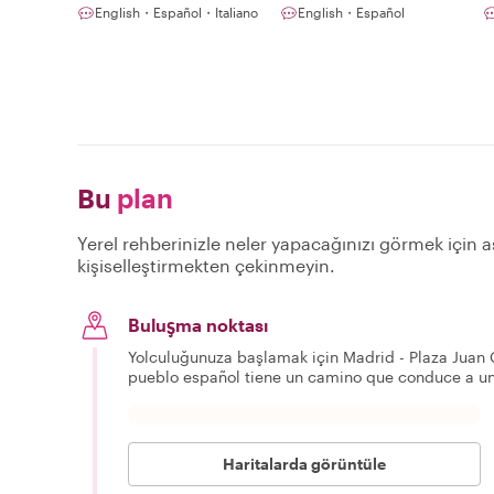
English・Español・Italiano
English・Español
Bu
plan
Yerel rehberinizle neler yapacağınızı görmek için aş
kişiselleştirmekten çekinmeyin.
Buluşma noktası
Yolculuğunuza başlamak için Madrid - Plaza Juan G
pueblo español tiene un camino que conduce a un
Haritalarda görüntüle