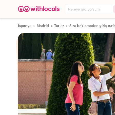
Nereye gidiyorsun?
İspanya
›
Madrid
›
Turlar
›
Sıra beklemeden giriş turla