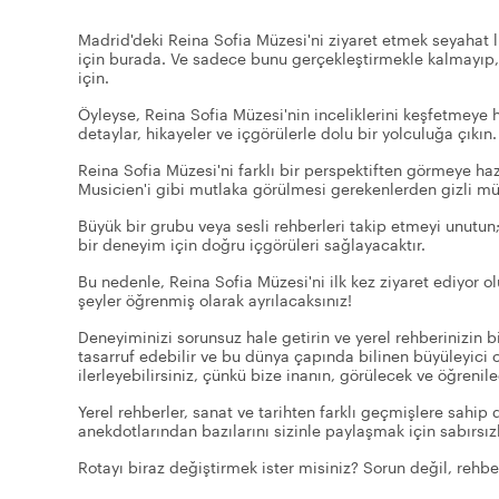
Madrid'deki Reina Sofia Müzesi'ni ziyaret etmek seyahat 
için burada. Ve sadece bunu gerçekleştirmekle kalmayıp
için.
Öyleyse, Reina Sofia Müzesi'nin inceliklerini keşfetmeye ha
detaylar, hikayeler ve içgörülerle dolu bir yolculuğa çıkın.
Reina Sofia Müzesi'ni farklı bir perspektiften görmeye haz
Musicien'i gibi mutlaka görülmesi gerekenlerden gizli mü
Büyük bir grubu veya sesli rehberleri takip etmeyi unutun
bir deneyim için doğru içgörüleri sağlayacaktır.
Bu nedenle, Reina Sofia Müzesi'ni ilk kez ziyaret ediyor 
şeyler öğrenmiş olarak ayrılacaksınız!
Deneyiminizi sorunsuz hale getirin ve yerel rehberinizin 
tasarruf edebilir ve bu dünya çapında bilinen büyüleyici
ilerleyebilirsiniz, çünkü bize inanın, görülecek ve öğrenil
Yerel rehberler, sanat ve tarihten farklı geçmişlere sahip d
anekdotlarından bazılarını sizinle paylaşmak için sabırsızl
Rotayı biraz değiştirmek ister misiniz? Sorun değil, rehber