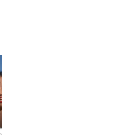
a
Mateo
Drica
The Music and
The Palate &
History Nerd
Palette Explorer
erlendirme
4,7
52 değerlendirme
4,9
237 değerlendirme