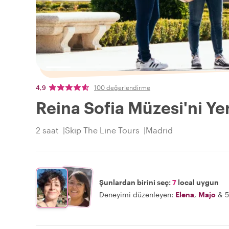
4,9
100 değerlendirme
Reina Sofia Müzesi'ni Ye
2 saat
Skip The Line Tours
Madrid
Şunlardan birini seç:
7
local uygun
Deneyimi düzenleyen:
Elena
,
Majo
&
5