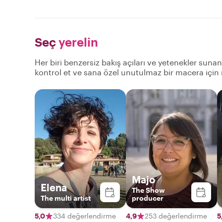
Seç
yerelin
Her biri benzersiz bakış açıları ve yetenekler sunan
kontrol et ve sana özel unutulmaz bir macera için
Majo
Elena
The Show
The multi artist
producer
5,0
334 değerlendirme
4,9
253 değerlendirme
5