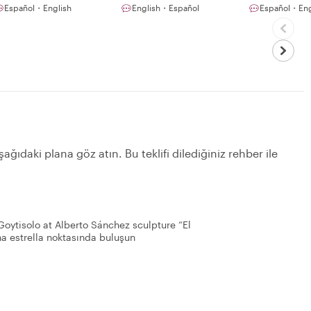
Español・English
English・Español
Español・Eng
ağıdaki plana göz atın. Bu teklifi dilediğiniz rehber ile
oytisolo at Alberto Sánchez sculpture “El
a estrella noktasında buluşun