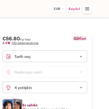
EUR
Kaydol
€56.80
Özel
kişi başı
4,9
100 değerlendirme
Tarih seç
Başlangıç saati
4 yetişkin
Ev sahibi: