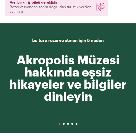
Ayrı bir giriş bileti gereklidir
Rezervasyondan sonra doğrudan turistik yerden
satın alın
bu turu rezerve etmen için 5 neden
Akropolis Müzesi
hakkında eşsiz
hikayeler ve bilgiler
dinleyin