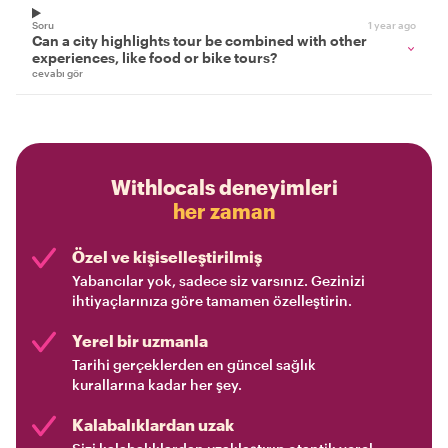
Soru
1 year ago
Can a city highlights tour be combined with other
experiences, like food or bike tours?
cevabı gör
Withlocals deneyimleri
her zaman
Özel ve kişiselleştirilmiş
Yabancılar yok, sadece siz varsınız. Gezinizi
ihtiyaçlarınıza göre tamamen özelleştirin.
Yerel bir uzmanla
Tarihi gerçeklerden en güncel sağlık
kurallarına kadar her şey.
Kalabalıklardan uzak