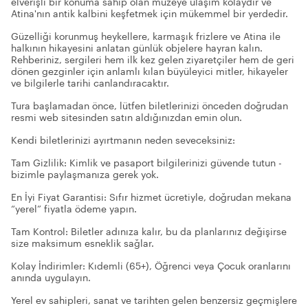
elverişli bir konuma sahip olan müzeye ulaşım kolaydır ve
Atina'nın antik kalbini keşfetmek için mükemmel bir yerdedir.
Güzelliği korunmuş heykellere, karmaşık frizlere ve Atina ile
halkının hikayesini anlatan günlük objelere hayran kalın.
Rehberiniz, sergileri hem ilk kez gelen ziyaretçiler hem de geri
dönen gezginler için anlamlı kılan büyüleyici mitler, hikayeler
ve bilgilerle tarihi canlandıracaktır.
Tura başlamadan önce, lütfen biletlerinizi önceden doğrudan
resmi web sitesinden satın aldığınızdan emin olun.
Kendi biletlerinizi ayırtmanın neden seveceksiniz:
Tam Gizlilik: Kimlik ve pasaport bilgilerinizi güvende tutun -
bizimle paylaşmanıza gerek yok.
En İyi Fiyat Garantisi: Sıfır hizmet ücretiyle, doğrudan mekana
“yerel” fiyatla ödeme yapın.
Tam Kontrol: Biletler adınıza kalır, bu da planlarınız değişirse
size maksimum esneklik sağlar.
Kolay İndirimler: Kıdemli (65+), Öğrenci veya Çocuk oranlarını
anında uygulayın.
Yerel ev sahipleri, sanat ve tarihten gelen benzersiz geçmişlere