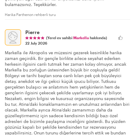
bulamazsınız. Teşekkürler.
Harika Parthenon rehberli turu
Pierre
(Yerel ev sahibi
Markella
hakkında)
22 July 2026
Markella ile Akropolis ve müzesini gezerek kesinlikle harika
zaman geçirdik. Bir gençle birlikte ailece seyahat ederken
herkesin ilgisini canlı tutmak her zaman kolay olmuyor, ancak
Markella bu zorluğun üstesinden büyük bir coşkuyla geldi!
Bölgeyi ve tarihi baştan sona canlı kılan pek çok büyüleyici
detay, anekdot ve ilgi çekici küçük ipucu biliyor. Tutkusu
gerçekten bulaşıcı ve anlatımını hem yetişkinlerin hem de
gençlerin ilgisini çekecek şekilde uyarlamayı çok iyi biliyor.
Nezaketi, engin bilgisi ve kusursuz organizasyonu sayesinde
bu tur, Atina'daki konaklamamızın en unutulmaz anlarından biri
olacak. Markella ayrıca Atina'daki zamanımızı daha da
güzelleştirmemiz için sadece kendisinin bildiği bazı özel
adresleri de bizimle paylaşma inceliğini gösterdi. Bu yüzden
gözünüz kapalı bir şekilde kendisinden tur rezervasyonu
yapabilirsiniz. Onun turunu diğerlerine tercih ettik ve bundan