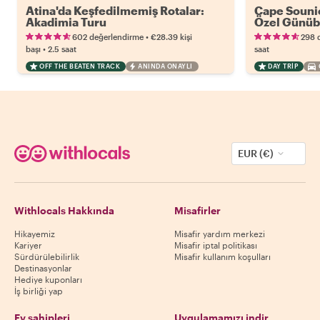
Atina'da Keşfedilmemiş Rotalar:
Cape Souni
Akadimia Turu
Özel Günübi
•
602 değerlendirme
€28.39
kişi
298 
•
başı
2.5 saat
saat
OFF THE BEATEN TRACK
ANINDA ONAYLI
DAY TRIP
EUR (€)
Withlocals Hakkında
Misafirler
Hikayemiz
Misafir yardım merkezi
Kariyer
Misafir iptal politikası
Sürdürülebilirlik
Misafir kullanım koşulları
Destinasyonlar
Hediye kuponları
İş birliği yap
Ev sahipleri
Uygulamamızı indir