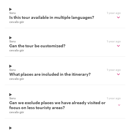
Soru
1 year ago
Is this tour available in multiple languages?
cevabı gör
Soru
1 year ago
Can the tour be customized?
cevabı gör
Soru
1 year ago
What places are included in the itinerary?
cevabı gör
Soru
1 year ago
Can we exclude places we have already visited or
focus on less touristy areas?
cevabı gör