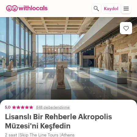
Kaydol
5,0
848 değerlendirme
Lisanslı Bir Rehberle Akropolis
Müzesi'ni Keşfedin
2 saat
Skip The Line Tours
Athens