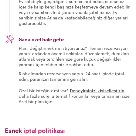
Ev sahibiyle geçirdiğiniz sürenin ardından, isterseniz
içeride kalıp kendi başınıza keşfetmeye devam edebilir
veya ev sahibinizle dışarıda vedalaşabilirsiniz. Ev
sahibiniz size Atina'da keşfedebileceğiniz diğer yerleri
gösterecektir.
Sana özel hale getir
Planı değiştirmek mi istiyorsunuz? Hemen rezervasyon
yapın, ardından önemli noktaları düzenlemek, durakları
atlamak veya tercihlerinize göre küçük değişiklikler
yapmak için rehberinizle sohbet edin.
Risk almadan rezervasyon yapın. 24 saat içinde iptal
edin, paranızın tamamını geri alın.
Özel bir isteğiniz mi var?
Deneyiminizi kişiselleştirin
daha fazla süre, alternatif konumlar veya tamamen size
özel bir plan için.
Esnek
iptal politikası