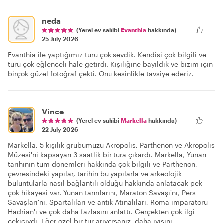
neda
(Yerel ev sahibi
Evanthia
hakkında)
25 July 2026
Evanthia ile yaptığımız turu çok sevdik. Kendisi çok bilgili ve
turu çok eğlenceli hale getirdi. Kişiliğine bayıldık ve bizim için
birçok güzel fotoğraf çekti. Onu kesinlikle tavsiye ederiz.
Vince
(Yerel ev sahibi
Markella
hakkında)
22 July 2026
Markella, 5 kişilik grubumuzu Akropolis, Parthenon ve Akropolis
Müzesi'ni kapsayan 3 saatlik bir tura çıkardı. Markella, Yunan
tarihinin tüm dönemleri hakkında çok bilgili ve Parthenon,
çevresindeki yapılar, tarihin bu yapılarla ve arkeolojik
buluntularla nasıl bağlantılı olduğu hakkında anlatacak pek
çok hikayesi var. Yunan tanrılarını, Maraton Savaşı'nı, Pers
Savaşları'nı, Spartalıları ve antik Atinalıları, Roma imparatoru
Hadrian'ı ve çok daha fazlasını anlattı. Gerçekten çok ilgi
çekiciydi. Eğer özel bir tur arıyorsanız, daha iyisini