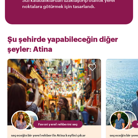
Sizi kalabalıklardan uzaklaştırıp otantik yerel
noktalara götürmek için tasarlandı.
Şu şehirde yapabileceğin diğer
şeyler:
Atina
Favori yerel rehberini seç
seçeceğin bir yerel rehber ile Atina keyfini çıkar
seçeceğin bir yerel