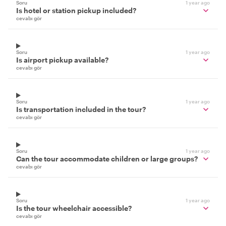
Soru
1 year ago
Is hotel or station pickup included?
cevabı gör
Soru
1 year ago
Is airport pickup available?
cevabı gör
Soru
1 year ago
Is transportation included in the tour?
cevabı gör
Soru
1 year ago
Can the tour accommodate children or large groups?
cevabı gör
Soru
1 year ago
Is the tour wheelchair accessible?
cevabı gör