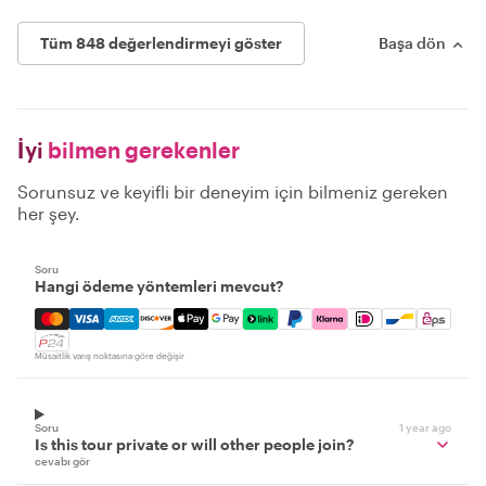
Tüm 848 değerlendirmeyi göster
Başa dön
İyi
bilmen gerekenler
Sorunsuz ve keyifli bir deneyim için bilmeniz gereken
her şey.
Soru
Hangi ödeme yöntemleri mevcut?
Mastercard, Visa, Amex, Discover, Apple Pay, Google Pay
Müsaitlik varış noktasına göre değişir
Soru
1 year ago
Is this tour private or will other people join?
cevabı gör