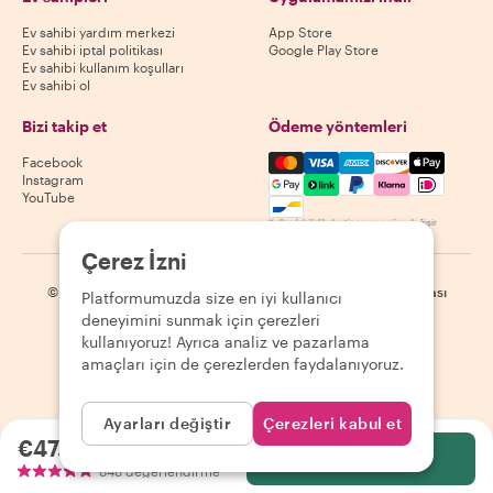
Ev sahibi yardım merkezi
App Store
Ev sahibi iptal politikası
Google Play Store
Ev sahibi kullanım koşulları
Ev sahibi ol
Bizi takip et
Ödeme yöntemleri
Mastercard, Visa, Amex, Di
Facebook
Instagram
YouTube
Kullanılabilirlik destinasyona göre değişir
Çerez İzni
©
2026
Withlocals.com
|
Gizlilik Politikası
|
Çerezler
|
Site haritası
Platformumuzda size en iyi kullanıcı
deneyimini sunmak için çerezleri
kullanıyoruz! Ayrıca analiz ve pazarlama
amaçları için de çerezlerden faydalanıyoruz.
Ayarları değiştir
Çerezleri kabul et
€47.80
kişi başı
Seç
848 değerlendirme