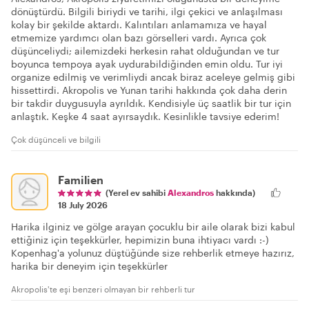
dönüştürdü. Bilgili biriydi ve tarihi, ilgi çekici ve anlaşılması
kolay bir şekilde aktardı. Kalıntıları anlamamıza ve hayal
etmemize yardımcı olan bazı görselleri vardı. Ayrıca çok
düşünceliydi; ailemizdeki herkesin rahat olduğundan ve tur
boyunca tempoya ayak uydurabildiğinden emin oldu. Tur iyi
organize edilmiş ve verimliydi ancak biraz aceleye gelmiş gibi
hissettirdi. Akropolis ve Yunan tarihi hakkında çok daha derin
bir takdir duygusuyla ayrıldık. Kendisiyle üç saatlik bir tur için
anlaştık. Keşke 4 saat ayırsaydık. Kesinlikle tavsiye ederim!
Çok düşünceli ve bilgili
Familien
(Yerel ev sahibi
Alexandros
hakkında)
18 July 2026
Harika ilginiz ve gölge arayan çocuklu bir aile olarak bizi kabul
ettiğiniz için teşekkürler, hepimizin buna ihtiyacı vardı :-)
Kopenhag'a yolunuz düştüğünde size rehberlik etmeye hazırız,
harika bir deneyim için teşekkürler
Akropolis'te eşi benzeri olmayan bir rehberli tur