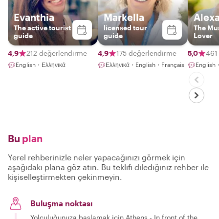
Evanthia
Markella
Alex
The active tourist
licensed tour
The Mu
guide
guide
Lover
4,9
212 değerlendirme
4,9
175 değerlendirme
5,0
461
English・Ελληνικά
Ελληνικά・English・Français
English
Bu
plan
Yerel rehberinizle neler yapacağınızı görmek için
aşağıdaki plana göz atın. Bu teklifi dilediğiniz rehber ile
kişiselleştirmekten çekinmeyin.
Buluşma noktası
Yolculuğunuza başlamak için Athens - In front of the