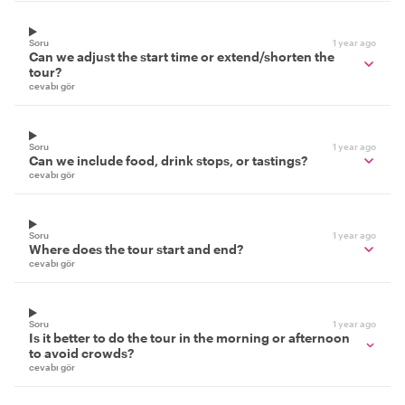
Soru
1 year ago
Can we adjust the start time or extend/shorten the
tour?
cevabı gör
Soru
1 year ago
Can we include food, drink stops, or tastings?
cevabı gör
Soru
1 year ago
Where does the tour start and end?
cevabı gör
Soru
1 year ago
Is it better to do the tour in the morning or afternoon
to avoid crowds?
cevabı gör