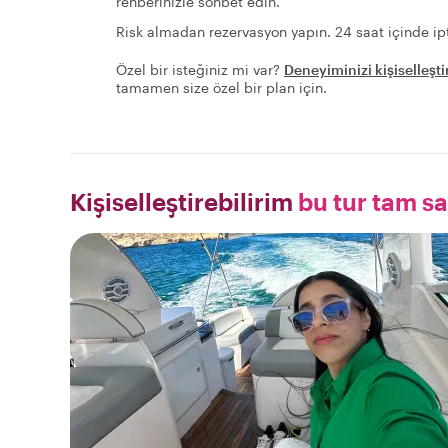
rehberinizle sohbet edin.
Risk almadan rezervasyon yapın. 24 saat içinde ipt
Özel bir isteğiniz mi var?
Deneyiminizi kişiselleşti
tamamen size özel bir plan için.
Kişiselleştirebilirim
bu tur tam s