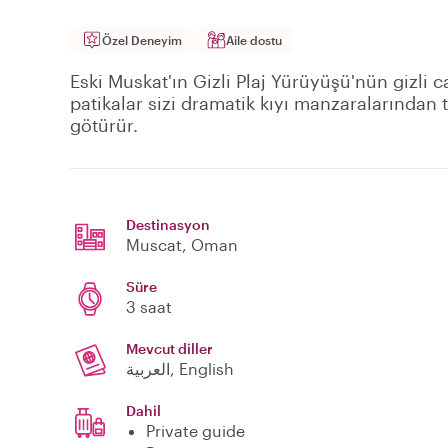
Özel Deneyim
Aile dostu
Eski Muskat'ın Gizli Plaj Yürüyüşü'nün gizli 
patikalar sizi dramatik kıyı manzaralarından 
götürür.
Destinasyon
Muscat
, Oman
Süre
3 saat
Mevcut diller
العربية, English
Dahil
Private guide