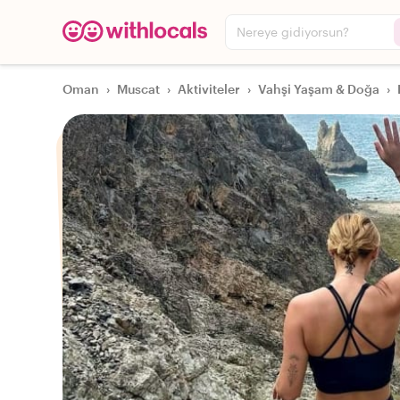
Nereye gidiyorsun?
Oman
›
Muscat
›
Aktiviteler
›
Vahşi Yaşam & Doğa
›