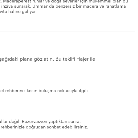
z. Maceraperest ruhlar ve doğa severler için mükemmel olan bu
r inziva sunarak, Umman'da benzersiz bir macera ve rahatlama
ite haline geliyor.
ağıdaki plana göz atın. Bu teklifi Hajer ile
el rehberiniz kesin buluşma noktasıyla ilgili
llar değil! Rezervasyon yaptıktan sonra,
 rehberinizle doğrudan sohbet edebilirsiniz.