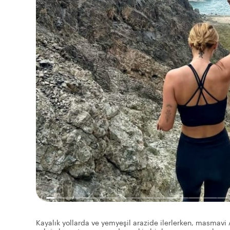
Kayalık yollarda ve yemyeşil arazide ilerlerken, masmavi 