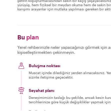
şehrin koşuşturmacasından sakin bir kaçış yaşayacaksını
yürüyüş, hem fiziksel bir meydan okuma hem de sakin bi
karışımı arayanlar için mutlaka yapılması gereken bir aktiv
Bu
plan
Yerel rehberinizle neler yapacağınızı görmek için aş
kişiselleştirmekten çekinmeyin.
Buluşma noktası
Muscat içinde dilediğiniz yerden alınacaksınız. Yer
sizinle iletişime geçecektir.
Seyahat planı
Deneyimimizin taslağı bu şekilde, ancak kesin kura
tercihlerinize göre küçük değişiklikler yapmak için