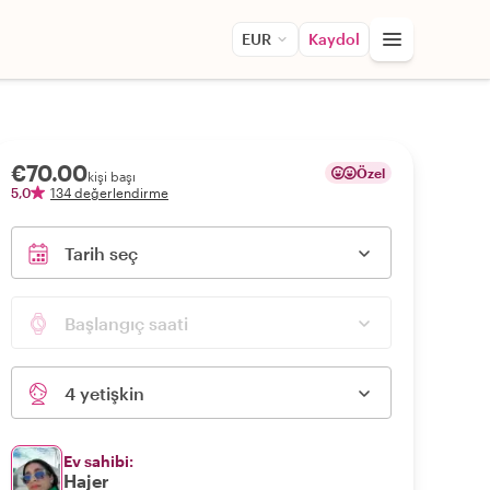
EUR
Kaydol
€70.00
Özel
kişi başı
5,0
134 değerlendirme
Tarih seç
Başlangıç saati
4 yetişkin
Ev sahibi:
Hajer