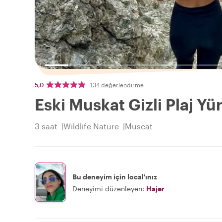
5,0
134 değerlendirme
Eski Muskat Gizli Plaj Y
3 saat
Wildlife Nature
Muscat
Bu deneyim için local'ınız
Deneyimi düzenleyen:
Hajer