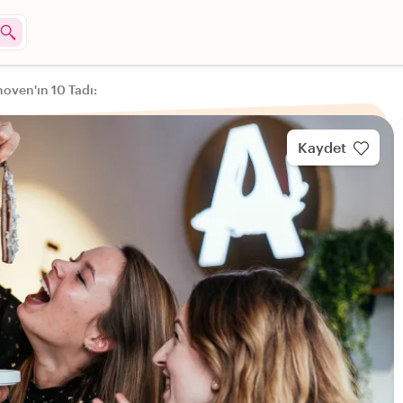
oven'ın 10 Tadı:
Kaydet