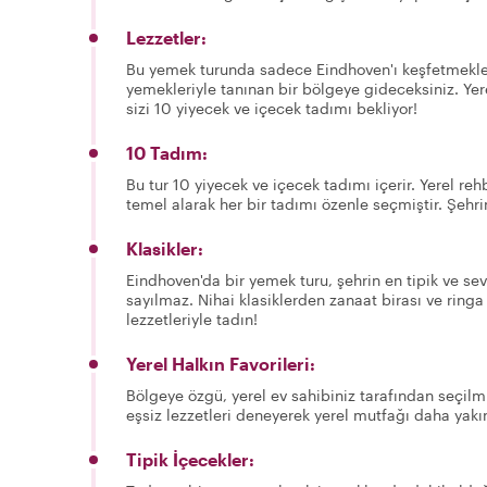
Lezzetler:
Bu yemek turunda sadece Eindhoven'ı keşfetmekl
yemekleriyle tanınan bir bölgeye gideceksiniz. Yer
sizi 10 yiyecek ve içecek tadımı bekliyor!
10 Tadım:
Bu tur 10 yiyecek ve içecek tadımı içerir. Yerel rehb
temel alarak her bir tadımı özenle seçmiştir. Şehri
Klasikler:
Eindhoven'da bir yemek turu, şehrin en tipik ve s
sayılmaz. Nihai klasiklerden zanaat birası ve ringa 
lezzetleriyle tadın!
Yerel Halkın Favorileri:
Bölgeye özgü, yerel ev sahibiniz tarafından seçilm
eşsiz lezzetleri deneyerek yerel mutfağı daha yakı
Tipik İçecekler: