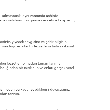
e kalmayacak, aynı zamanda şehirde
el ev sahibinizi bu gurme cennetine takip edin,
eriniz, yiyecek sevgisine ve şehir bilgisini
n sunduğu en otantik lezzetlerin tadını çıkarın!
evilen lezzetleri olmadan tamamlanmış
balığından bir ısırık alın ve onları gerçek yerel
iş, neden bu kadar sevdiklerini duyacağınız
ndan tanıyın.