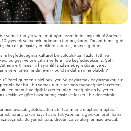
bir yemek turuyla yerel mutfağın lezzetlerine aşık olun! Sadece
 10 yiyecek ve içecek tadımının tadını çıkarın. Zanaat birası gibi
şehre özgü eşsiz yemeklere kadar, iştahınızı getirin.
nı keşfedeceğiniz kültürel bir yolculuktur. Tuzlu, tatlı ve
rken, bölgeyi ve öne çıkan yerlerini de keşfedeceksiniz. Şehir
atherine Kilisesi'ni hayranlıkla izlemek için durun ve ev
rın yerel önemini dinleyin - bundan daha iyi ne olabilir?
iz? Yerel gurmeniz sizi bekliyor! Ve paylaşmak paylaşmaktır, siz
lerinin her biri, bu yemek turu sırasında tadacağınız lezzetleri
u, en otantik ve tipik lezzetleri alabileceğiniz en iyi yerleri
amak zevkinize göre hazırlanmış eşsiz ve lezzetli bir deneyimin
erinize uyacak şekilde alternatif tadımlarla oluşturulmuştur.
 yemek turuna çıkarmaya hazır. Tek yapmanız gereken profillerini
inizi seçmek. Bu yemek turu, diyetinize ve alerjilerinize uyacak