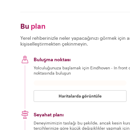
Bu
plan
Yerel rehberinizle neler yapacağınızı görmek için aş
kişiselleştirmekten çekinmeyin.
Buluşma noktası
Yolculuğunuza başlamak için Eindhoven - In front 
noktasında buluşun
Haritalarda görüntüle
Seyahat planı
Deneyimimizin taslağı bu şekilde, ancak kesin kura
tercihlerinize göre küçük değişiklikler yapmak için