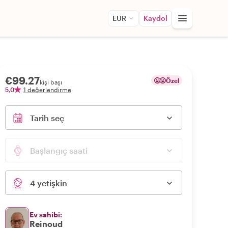
EUR
Kaydol
€99.27
Özel
kişi başı
5,0
1 değerlendirme
Tarih seç
Başlangıç saati
4 yetişkin
Ev sahibi:
Reinoud