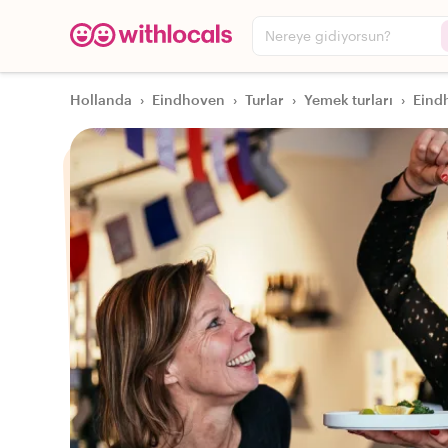
Nereye gidiyorsun?
Hollanda
›
Eindhoven
›
Turlar
›
Yemek turları
›
Eindh