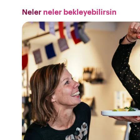
Neler
neler bekleyebilirsin