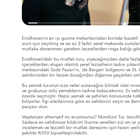
Eindhoven'ın en iyi gurme mekanlarından birinde lezzetli 
sizin için seçilmiş ve en az 3 farklı yerel mekanda sunulan
mutlaka denenmesi gereken lezzetlerden ringa balığı gibi 
Eindhoven'daki bu mutfak turu, yiyeceğinizden daha fazlası
içeceklerden oluşan otantik yerel lezzetlerin tadını çıkarı
merkezindeki Gıda Pazarı'nı, 'de Bergen' bölgesini ve St. C
sahibinizden bir lezzet durağından diğerine geçerken onla
Bu yemek turunun size neler sunacağını bilmek ister misin
ve grubunuz ünlü yemeklerin tadına bakacaksınız. Ev sahip
özenle seçmiştir. Hepsi yemek ve şehirleri konusunda tutkul
biliyorlar. İlgi alanlarınıza göre ev sahibinizi seçin ve d
parçası olun.
Vejetaryen alternatif mi arıyorsunuz? Mümkün! Tur, tercihl
Sadece ev sahibinize bildirin! Gurme yerelleri sizi en iyi
incelemek ve lezzetli bir mutfak deneyimi için favori yerl
şekilde %100 kişiselleştirilebilir.