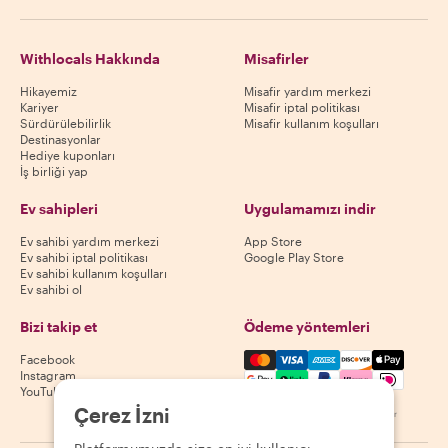
Withlocals Hakkında
Misafirler
Hikayemiz
Misafir yardım merkezi
Kariyer
Misafir iptal politikası
Sürdürülebilirlik
Misafir kullanım koşulları
Destinasyonlar
Hediye kuponları
İş birliği yap
Ev sahipleri
Uygulamamızı indir
Ev sahibi yardım merkezi
App Store
Ev sahibi iptal politikası
Google Play Store
Ev sahibi kullanım koşulları
Ev sahibi ol
Bizi takip et
Ödeme yöntemleri
Mastercard, Visa, Amex, Di
Facebook
Instagram
YouTube
Çerez İzni
Kullanılabilirlik destinasyona göre değişir