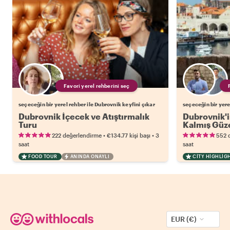
Favori yerel rehberini seç
seçeceğin bir yerel rehber ile Dubrovnik keyfini çıkar
seçeceğin bir yere
Dubrovnik İçecek ve Atıştırmalık
Dubrovnik'i
Turu
Kalmış Güze
•
•
222 değerlendirme
€134.77
kişi başı
3
552 
saat
saat
FOOD TOUR
ANINDA ONAYLI
CITY HIGHLIG
EUR (€)