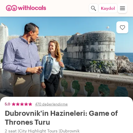
Kaydol
5,0
470 değerlendirme
Dubrovnik'in Hazineleri: Game of
Thrones Turu
2 saat
City Highlight Tours
Dubrovnik