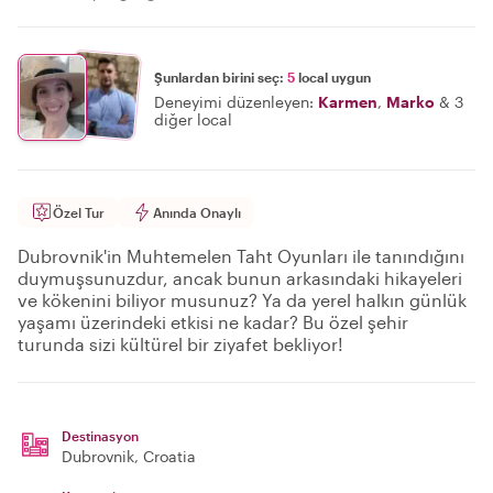
Şunlardan birini seç:
5
local uygun
Deneyimi düzenleyen:
Karmen
,
Marko
&
3
diğer local
Özel Tur
Anında Onaylı
Dubrovnik'in Muhtemelen Taht Oyunları ile tanındığını
duymuşsunuzdur, ancak bunun arkasındaki hikayeleri
ve kökenini biliyor musunuz? Ya da yerel halkın günlük
yaşamı üzerindeki etkisi ne kadar? Bu özel şehir
turunda sizi kültürel bir ziyafet bekliyor!
Destinasyon
Dubrovnik
, Croatia