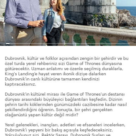
Dubrovnik, kültür ve folklor açısından zengin bir şehirdir ve bu
özel turda yerel rehberiniz sizi Game of Thrones dünyasına
götürecektir. Uzman anlatımı ve özenle seçilmiş duraklarla,
King's Landing'e hayat veren ikonik diziye dalarken
Dubrovnik'in canlı kültürüne tamamen kendinizi
kaptıracaksınız.
Dubrovnik'in kültürel mirası ile Game of Thrones'un destansı
dünyası arasındaki büyüleyici bağlantıları keşfedin. Dizinin
şehrin tarihi köklerinden günümüzdeki cazibesine kadar nasıl
şekillendirdiğini öğrenin. Sonuçta, bir şehri gerçekten
olağanüstü yapan kültür değil midir?
Yerel gelenekleri, inançları, adetleri ve efsaneleri incelerken,
Dubrovnik'i yepyeni bir bakış açısıyla keşfedeceksiniz.
Yolculuğunuz sizi, Rektör Sarayı, Dubrovnik Surları ve