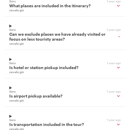
Soru
1 year ago
What places are included in the itinerary?
cevabı gör
Soru
1 year ago
Can we exclude places we have already visited or
focus on less touristy areas?
cevabı gör
Soru
1 year ago
Is hotel or station pickup included?
cevabı gör
Soru
1 year ago
Is airport pickup available?
cevabı gör
Soru
1 year ago
Is transportation included in the tour?
cevabı gör