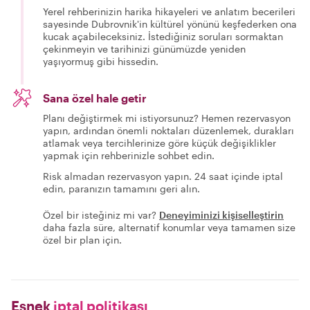
Yerel rehberinizin harika hikayeleri ve anlatım becerileri
sayesinde Dubrovnik'in kültürel yönünü keşfederken ona
kucak açabileceksiniz. İstediğiniz soruları sormaktan
çekinmeyin ve tarihinizi günümüzde yeniden
yaşıyormuş gibi hissedin.
Sana özel hale getir
Planı değiştirmek mi istiyorsunuz? Hemen rezervasyon
yapın, ardından önemli noktaları düzenlemek, durakları
atlamak veya tercihlerinize göre küçük değişiklikler
yapmak için rehberinizle sohbet edin.
Risk almadan rezervasyon yapın. 24 saat içinde iptal
edin, paranızın tamamını geri alın.
Özel bir isteğiniz mi var?
Deneyiminizi kişiselleştirin
daha fazla süre, alternatif konumlar veya tamamen size
özel bir plan için.
Esnek
iptal politikası