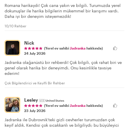
Romana harikaydı! Çok cana yakın ve bilgili. Turumuzda yerel
dokunuşlar ile harika bilgilerin mükemmel bir karışımı vardı.
Daha iyi bir deneyim isteyemezdik!
10/10 Rehber
Nick
(Yerel ev sahibi
Jadranka
hakkında)
24 July 2026
Jadranka olağanüstü bir rehberdi! Çok bilgili, çok rahat biri ve
genel olarak harika bir deneyimdi. Onu kesinlikle tavsiye
ederim!
Çok Bilgilendirici ve Keyifli Bir Rehber
Lesley
🇺🇸
United States
(Yerel ev sahibi
Jadranka
hakkında)
23 July 2026
Jadranka ile Dubrovnik'teki gizli cevherler turumuzdan çok
keyif aldık. Kendisi çok sıcakkanlı ve bilgiliydi; bu büyüleyici