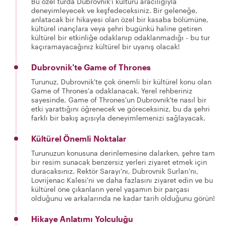
Bu özel turda Dubrovnik'i kültürü aracılığıyla
deneyimleyecek ve keşfedeceksiniz. Bir geleneğe,
anlatacak bir hikayesi olan özel bir kasaba bölümüne,
kültürel inançlara veya şehri bugünkü haline getiren
kültürel bir etkinliğe odaklanıp odaklanmadığı - bu tur
kaçıramayacağınız kültürel bir uyanış olacak!
Dubrovnik'te Game of Thrones
Turunuz, Dubrovnik'te çok önemli bir kültürel konu olan
Game of Thrones'a odaklanacak. Yerel rehberiniz
sayesinde, Game of Thrones'un Dubrovnik'te nasıl bir
etki yarattığını öğrenecek ve göreceksiniz, bu da şehri
farklı bir bakış açısıyla deneyimlemenizi sağlayacak.
Kültürel Önemli Noktalar
Turunuzun konusuna derinlemesine dalarken, şehre tam
bir resim sunacak benzersiz yerleri ziyaret etmek için
duracaksınız. Rektör Sarayı'nı, Dubrovnik Surları'nı,
Lovrijenac Kalesi'ni ve daha fazlasını ziyaret edin ve bu
kültürel öne çıkanların yerel yaşamın bir parçası
olduğunu ve arkalarında ne kadar tarih olduğunu görün!
Hikaye Anlatımı Yolculuğu