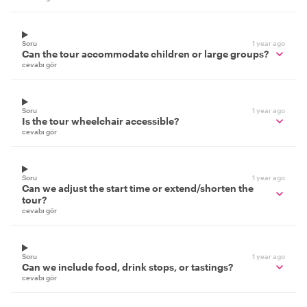
Soru
1 year ago
Can the tour accommodate children or large groups?
cevabı gör
Soru
1 year ago
Is the tour wheelchair accessible?
cevabı gör
Soru
1 year ago
Can we adjust the start time or extend/shorten the
tour?
cevabı gör
Soru
1 year ago
Can we include food, drink stops, or tastings?
cevabı gör