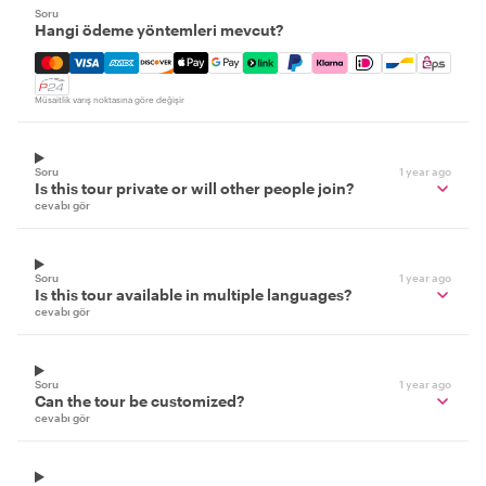
Soru
Hangi ödeme yöntemleri mevcut?
Mastercard, Visa, Amex, Discover, Apple Pay, Google Pay
Müsaitlik varış noktasına göre değişir
Soru
1 year ago
Is this tour private or will other people join?
cevabı gör
Soru
1 year ago
Is this tour available in multiple languages?
cevabı gör
Soru
1 year ago
Can the tour be customized?
cevabı gör