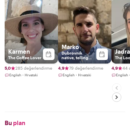
Marko
Karmen
Jadr
Dubrovnik
The Coffee Lover
native, telling
The Loc
stories of the city
5,0
285 değerlendirme
4,9
79 değerlendirme
4,9
44 
English・Hrvatski
English・Hrvatski
English
Bu
plan