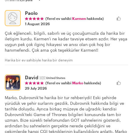
Paolo
(Yerel ev sahibi
Karmen
hakkında)
1 August 2026
Çok eğlenceli, bilgili, sabırlı ve üç çocuğumuzla da harika bir
iletişim kurdu. Karmen'i ne kadar tavsiye etsem azdır. Her yaşa
uygun pek çok ilginç hikayesi ve anısı olan çok hoş bir
hanımefendi. Çok ama çok teşekkürler Karmen!!
Harika bir ev sahibiyle harika bir deneyim
David
🇺🇸
United States
(Yerel ev sahibi
Marko
hakkında)
29 July 2026
Marko, Dubrovnik'te harika bir tur rehberiydi! Eski şehirde
yürüdük ve şehir surlarını gezdik. Dubrovnik hakkında bilgi ve
tarihle doluydu. Ayrıca birkaç müzeye de uğradık; kendisi
Dubrovnik'teki Game of Thrones bilgileri konusunda tam bir
uzman. Bize sürekli telefonundan GOT sahnelerini gösterdi,
ardından bu sahnelerin gerçekte nerede çekildiğini ve
çekimlerde hangi CGI tekniklerinin kullanıldığını anlattı. Marko