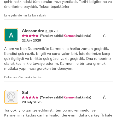
şehir hakkındaki tüm sorularımızı yanıtladı. Tarihi bilgilerine ve
önerilerine bayıldık. Tekrar teşekkürler!
Eski şehirde harika bir sabah
Alessandra
🇧🇷
Brazil
(Yerel ev sahibi
Karmen
hakkında)
22 July 2026
Ailem ve ben Dubrovnik'te Karmen ile harika zaman geçirdik.
Kendisi çok nazik, bilgili ve cana yakın biri. İsteklerimize karşı
çok ilgiliydi ve birlikte çok güzel vakit geçirdik. Onu rehberiniz
olarak kesinlikle tavsiye ederim. Karmen ile bir tura çıkmak
mutlaka yapılması gereken bir deneyim.
Dubrovnik'te harika bir tur
Sal
(Yerel ev sahibi
Karmen
hakkında)
20 July 2026
Tur çok iyi organize edilmişti, tempo mükemmeldi ve
Karmen'in arkadaş canlısı kişiliği deneyimi daha da keyifli hale