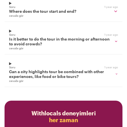
Soru
1 year ago
Where does the tour start and end?
cevabı gör
Soru
1 year ago
Is it better to do the tour in the morning or afternoon
to avoid crowds?
cevabı gör
Soru
1 year ago
Can a city highlights tour be combined with other
experiences, like food or bike tours?
cevabı gör
Withlocals deneyimleri
her zaman