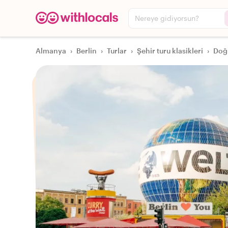
Nereye gidiyorsun?
Almanya
›
Berlin
›
Turlar
›
Şehir turu klasikleri
›
Doğu