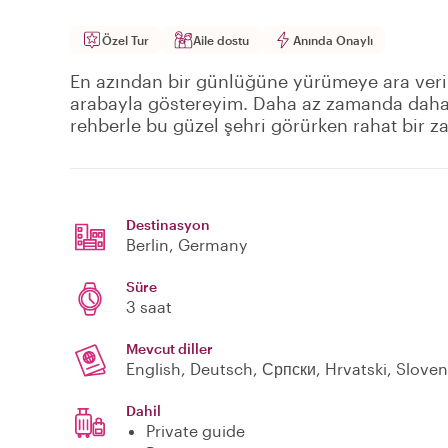
Özel Tur
Aile dostu
Anında Onaylı
En azından bir günlüğüne yürümeye ara verin 
arabayla göstereyim. Daha az zamanda daha f
rehberle bu güzel şehri görürken rahat bir z
Destinasyon
Berlin
, Germany
Süre
3 saat
Mevcut diller
English, Deutsch, Српски, Hrvatski, Slove
Dahil
Private guide