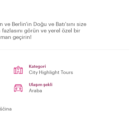
ve Berlin'in Doğu ve Batı'sını size
azlasını görün ve yerel özel bir
aman geçirin!
Kategori
City Highlight Tours
Ulaşım şekli
Araba
nščina