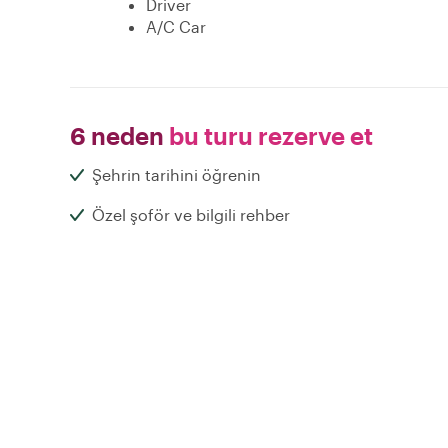
Driver
A/C Car
6 neden
bu turu rezerve et
Şehrin tarihini öğrenin
Özel şoför ve bilgili rehber
Özel tur: sadece siz ve yerel rehberiniz
Neler
neler bekleyebilirsin