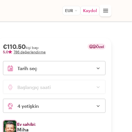
EUR
Kaydol
€110.50
Özel
kişi başı
5,0
786 değerlendirme
Tarih seç
Başlangıç saati
4 yetişkin
Ev sahibi:
Miha