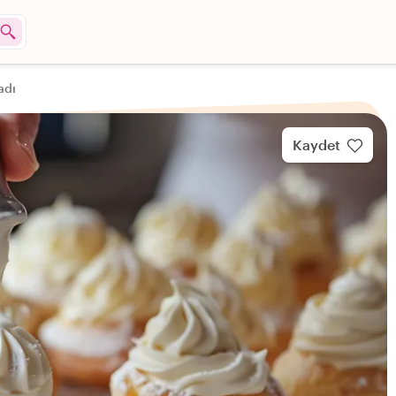
adı
Kaydet