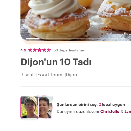
4,9
53 değerlendirme
Dijon'un 10 Tadı
3 saat
Food Tours
Dijon
Şunlardan birini seç:
2
local uygun
Deneyimi düzenleyen:
Christelle
&
Ja