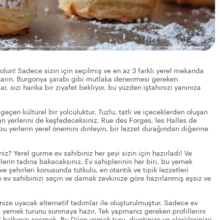
olun! Sadece sizin için seçilmiş ve en az 3 farklı yerel mekanda
ıkarın. Burgonya şarabı gibi mutlaka denenmesi gereken
 sizi harika bir ziyafet bekliyor, bu yüzden iştahınızı yanınıza
geçen kültürel bir yolculuktur. Tuzlu, tatlı ve içeceklerden oluşan
ıkan yerlerini de keşfedeceksiniz. Rue des Forges, les Halles de
bu yerlerin yerel önemini dinleyin, bir lezzet durağından diğerine
? Yerel gurme ev sahibiniz her şeyi sizin için hazırladı! Ve
erin tadına bakacaksınız. Ev sahiplerinin her biri, bu yemek
 şehirleri konusunda tutkulu, en otantik ve tipik lezzetleri
göre ev sahibinizi seçin ve damak zevkinize göre hazırlanmış eşsiz ve
nize uyacak alternatif tadımlar ile oluşturulmuştur. Sadece ev
iyi yemek turunu sunmaya hazır. Tek yapmanız gereken profillerini
 halkınızı seçmek. Bu Dijon yemek turu, diyetinize ve alerjilerinize