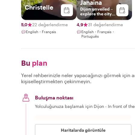
Janaina
Christelle
Dijon unveiled –
explore the city
with a passionate
guide
5,0
22 değerlendirme
4,9
31 değerlendirme
English・Français
English・Français・
Português
Bu
plan
Yerel rehberinizle neler yapacağınızı görmek için aş
kişiselleştirmekten çekinmeyin.
Buluşma noktası
Yolculuğunuza başlamak için Dijon - In front of t
Haritalarda görüntüle