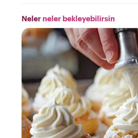
Neler
neler bekleyebilirsin