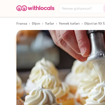
Nereye gidiyorsun?
Fransa
›
Dijon
›
Turlar
›
Yemek turları
›
Dijon'un 10 T