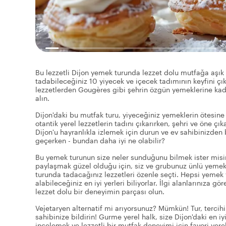
Bu lezzetli Dijon yemek turunda lezzet dolu mutfağa aşık 
tadabileceğiniz 10 yiyecek ve içecek tadımının keyfini ç
lezzetlerden Gougères gibi şehrin özgün yemeklerine kadar,
alın.
Dijon'daki bu mutfak turu, yiyeceğiniz yemeklerin ötesine 
otantik yerel lezzetlerin tadını çıkarırken, şehri ve öne ç
Dijon'u hayranlıkla izlemek için durun ve ev sahibinizden 
geçerken - bundan daha iyi ne olabilir?
Bu yemek turunun size neler sunduğunu bilmek ister misiniz
paylaşmak güzel olduğu için, siz ve grubunuz ünlü yemekl
turunda tadacağınız lezzetleri özenle seçti. Hepsi yemek ve
alabileceğiniz en iyi yerleri biliyorlar. İlgi alanlarınıza 
lezzet dolu bir deneyimin parçası olun.
Vejetaryen alternatif mi arıyorsunuz? Mümkün! Tur, tercihi
sahibinize bildirin! Gurme yerel halk, size Dijon'daki en 
incelemek ve lezzetli bir mutfak deneyimi için favori yerel