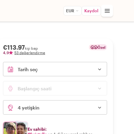
EUR
Kaydol
€113.97
Özel
kişi başı
4,9
53 değerlendirme
Tarih seç
Başlangıç saati
4 yetişkin
Ev sahibi: