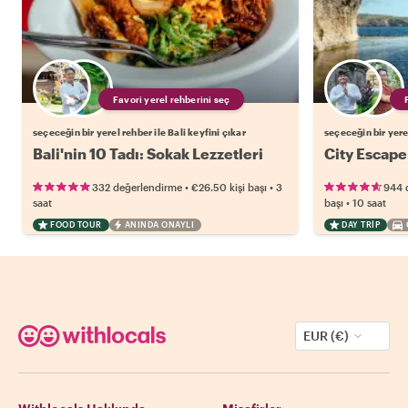
Favori yerel rehberini seç
seçeceğin bir yerel rehber ile Bali keyfini çıkar
seçeceğin bir yerel
Bali'nin 10 Tadı: Sokak Lezzetleri
City Escape
•
•
332 değerlendirme
€26.50
kişi başı
3
944 
•
saat
başı
10 saat
FOOD TOUR
ANINDA ONAYLI
DAY TRIP
EUR (€)