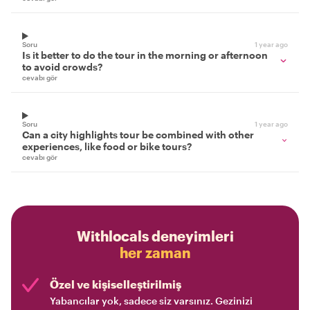
Soru
1 year ago
Is it better to do the tour in the morning or afternoon
to avoid crowds?
cevabı gör
Soru
1 year ago
Can a city highlights tour be combined with other
experiences, like food or bike tours?
cevabı gör
Withlocals deneyimleri
her zaman
Özel ve kişiselleştirilmiş
Yabancılar yok, sadece siz varsınız. Gezinizi