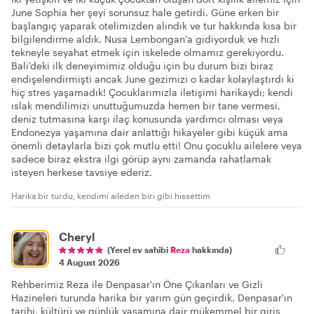
June Sophia her şeyi sorunsuz hale getirdi. Güne erken bir
başlangıç yaparak otelimizden alındık ve tur hakkında kısa bir
bilgilendirme aldık. Nusa Lembongan'a gidiyorduk ve hızlı
tekneyle seyahat etmek için iskelede olmamız gerekiyordu.
Bali'deki ilk deneyimimiz olduğu için bu durum bizi biraz
endişelendirmişti ancak June gezimizi o kadar kolaylaştırdı ki
hiç stres yaşamadık! Çocuklarımızla iletişimi harikaydı; kendi
ıslak mendilimizi unuttuğumuzda hemen bir tane vermesi,
deniz tutmasına karşı ilaç konusunda yardımcı olması veya
Endonezya yaşamına dair anlattığı hikayeler gibi küçük ama
önemli detaylarla bizi çok mutlu etti! Onu çocuklu ailelere veya
sadece biraz ekstra ilgi görüp aynı zamanda rahatlamak
isteyen herkese tavsiye ederiz.
Harika bir turdu, kendimi aileden biri gibi hissettim
Cheryl
(Yerel ev sahibi
Reza
hakkında)
4 August 2026
Rehberimiz Reza ile Denpasar'ın Öne Çıkanları ve Gizli
Hazineleri turunda harika bir yarım gün geçirdik. Denpasar'ın
tarihi, kültürü ve günlük yaşamına dair mükemmel bir giriş