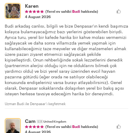
Karen
(Yerel ev sahibi
Budi
hakkında)
4 August 2026
Budi arkadaş canlısı, bilgili ve bize Denpasar'ın kendi başımıza
kolayca bulamayacağımız bazı yerlerini gösterebilen biriydi.
Ayrıca turu, yerel bir kafede harika bir kahve molası vermemizi
sağlayacak ve daha sonra villamızda yemek yapmak için
kullanabileceğimiz taze meyveler ve diğer malzemeleri almak
üzere pazarı ziyaret etmemizi sağlayacak şekilde
kişiselleştirdi. Onun rehberliğinde sokak lezzetlerini denedik
(partnerimin alerjisi olduğu için ne olduklarını bilmek çok
yardımcı oldu) ve bizi yerel saray üzerinden evcil hayvan
pazarına götürdü (eğer orada ne satılıyor olabileceği
konusunda endişeleriniz varsa burayı atlayabilirsiniz). Genel
olarak, Denpasar sokaklarında dolaşırken yerel bir bakış açısı
isteyen herkese tavsiye edeceğim harika bir deneyimdi.
Uzman Budi ile Denpasar'ı keşfetmek
Cam
🇬🇧
United Kingdom
(Yerel ev sahibi
Budi
hakkında)
4 August 2026