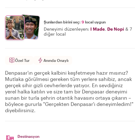
Şunlardan birini seç:
9
local uygun
Deneyimi düzenleyen:
I Made
,
De Nopi
&
7
diğer local
Özel Tur
Anında Onaylı
Denpasar'ın gerçek kalbini keşfetmeye hazır mısınız?
Mutlaka görülmesi gereken tüm yerlere sahibiz, ancak
gerçek sihir gizli cevherlerde yatıyor. En sevdiğiniz
yerel halka katılın ve size tam bir Denpasar deneyimi
sunan bir turla şehrin otantik havasını ortaya çıkarın –
böylece gururla "Gerçekten Denpasar'ı deneyimledim!"
diyebilirsiniz.
Destinasyon