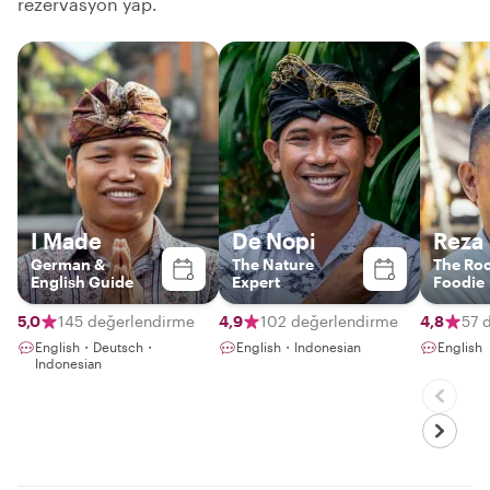
rezervasyon yap.
I Made
De Nopi
Reza
German &
The Nature
The Roc
English Guide
Expert
Foodie
5,0
145 değerlendirme
4,9
102 değerlendirme
4,8
57 
English・Deutsch・
English・Indonesian
English
Indonesian