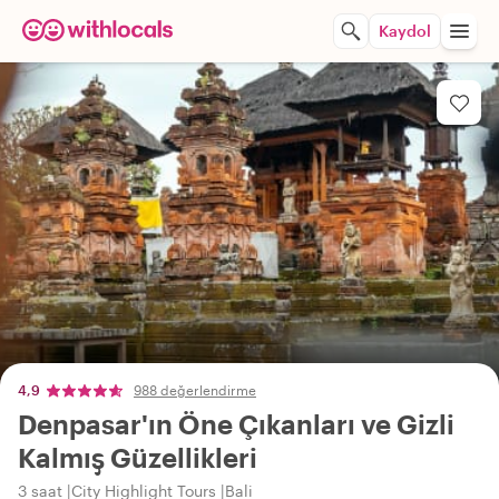
Kaydol
4,9
988 değerlendirme
Denpasar'ın Öne Çıkanları ve Gizli
Kalmış Güzellikleri
3 saat
City Highlight Tours
Bali