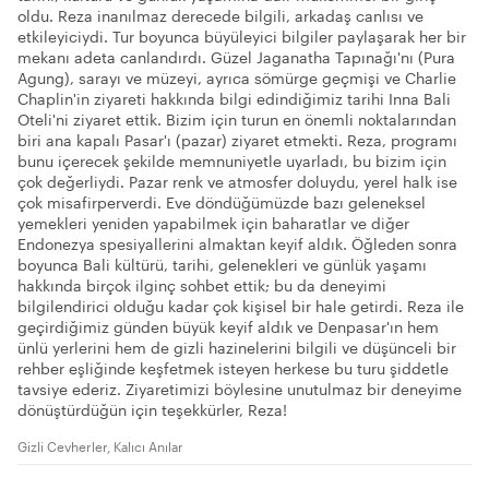
oldu. Reza inanılmaz derecede bilgili, arkadaş canlısı ve
etkileyiciydi. Tur boyunca büyüleyici bilgiler paylaşarak her bir
mekanı adeta canlandırdı. Güzel Jaganatha Tapınağı'nı (Pura
Agung), sarayı ve müzeyi, ayrıca sömürge geçmişi ve Charlie
Chaplin'in ziyareti hakkında bilgi edindiğimiz tarihi Inna Bali
Oteli'ni ziyaret ettik. Bizim için turun en önemli noktalarından
biri ana kapalı Pasar'ı (pazar) ziyaret etmekti. Reza, programı
bunu içerecek şekilde memnuniyetle uyarladı, bu bizim için
çok değerliydi. Pazar renk ve atmosfer doluydu, yerel halk ise
çok misafirperverdi. Eve döndüğümüzde bazı geleneksel
yemekleri yeniden yapabilmek için baharatlar ve diğer
Endonezya spesiyallerini almaktan keyif aldık. Öğleden sonra
boyunca Bali kültürü, tarihi, gelenekleri ve günlük yaşamı
hakkında birçok ilginç sohbet ettik; bu da deneyimi
bilgilendirici olduğu kadar çok kişisel bir hale getirdi. Reza ile
geçirdiğimiz günden büyük keyif aldık ve Denpasar'ın hem
ünlü yerlerini hem de gizli hazinelerini bilgili ve düşünceli bir
rehber eşliğinde keşfetmek isteyen herkese bu turu şiddetle
tavsiye ederiz. Ziyaretimizi böylesine unutulmaz bir deneyime
dönüştürdüğün için teşekkürler, Reza!
Gizli Cevherler, Kalıcı Anılar