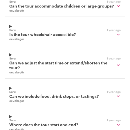
Soru
1 year ago
Can the tour accommodate children or large groups?
cevabı gör
Soru
1 year ago
Is the tour wheelchair accessible?
cevabı gör
Soru
1 year ago
Can we adjust the start time or extend/shorten the
tour?
cevabı gör
Soru
1 year ago
Can we include food, drink stops, or tastings?
cevabı gör
Soru
1 year ago
Where does the tour start and end?
cevabı gör