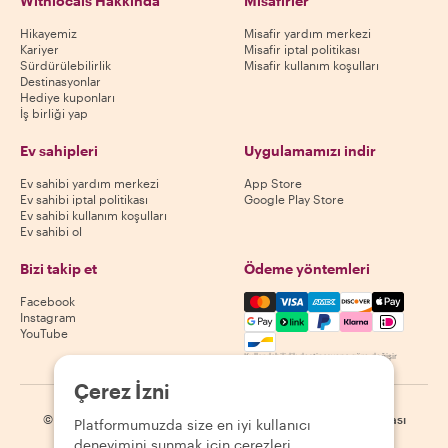
Withlocals Hakkında
Misafirler
Hikayemiz
Misafir yardım merkezi
Kariyer
Misafir iptal politikası
Sürdürülebilirlik
Misafir kullanım koşulları
Destinasyonlar
Hediye kuponları
İş birliği yap
Ev sahipleri
Uygulamamızı indir
Ev sahibi yardım merkezi
App Store
Ev sahibi iptal politikası
Google Play Store
Ev sahibi kullanım koşulları
Ev sahibi ol
Bizi takip et
Ödeme yöntemleri
Mastercard, Visa, Amex, Di
Facebook
Instagram
YouTube
Kullanılabilirlik destinasyona göre değişir
Çerez İzni
©
2026
Withlocals.com
|
Gizlilik Politikası
|
Çerezler
|
Site haritası
Platformumuzda size en iyi kullanıcı
deneyimini sunmak için çerezleri