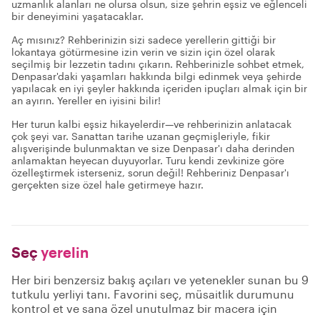
uzmanlık alanları ne olursa olsun, size şehrin eşsiz ve eğlenceli
bir deneyimini yaşatacaklar.
Aç mısınız? Rehberinizin sizi sadece yerellerin gittiği bir
lokantaya götürmesine izin verin ve sizin için özel olarak
seçilmiş bir lezzetin tadını çıkarın. Rehberinizle sohbet etmek,
Denpasar'daki yaşamları hakkında bilgi edinmek veya şehirde
yapılacak en iyi şeyler hakkında içeriden ipuçları almak için bir
an ayırın. Yereller en iyisini bilir!
Her turun kalbi eşsiz hikayelerdir—ve rehberinizin anlatacak
çok şeyi var. Sanattan tarihe uzanan geçmişleriyle, fikir
alışverişinde bulunmaktan ve size Denpasar'ı daha derinden
anlamaktan heyecan duyuyorlar. Turu kendi zevkinize göre
özelleştirmek isterseniz, sorun değil! Rehberiniz Denpasar'ı
gerçekten size özel hale getirmeye hazır.
Seç
yerelin
Her biri benzersiz bakış açıları ve yetenekler sunan bu 9
tutkulu yerliyi tanı. Favorini seç, müsaitlik durumunu
kontrol et ve sana özel unutulmaz bir macera için