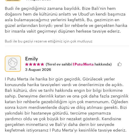
Budi ile geçirdiğimiz zamana bayıldık. Bize Bali'nin hem
doğasını hem de kültürünü anlattı ve Ubud'un kendi başımıza
asla bulamayacağımız yerlerini keşfettik. Bu, gezimizin en
güzel anlarından biriydi; yerel bir rehberle ve gerçekten harika
bir insanla vakit geçirmeyi düşünen herkese tavsiye ederiz.
Budi ile bu geziyi rezerve ettiğimiz için çok mutluyuz
Emily
(Yerel ev sahibi
I Putu Merta
hakkında)
3 August 2026
I Putu Merta ile harika bir gün geçirdik. Görülecek yerler
konusunda harika tavsiyeleri vardı ve önerilerimize de açıktı.
Bali kültürü, dini ve tarihi hakkında engin bir bilgi birikimine
sahip. Deneyime derinlik katan ve ona çok daha fazla zenginlik
katan bir rehberle gezebildiğim için çok memnunum. Öğleden
sonra kızım merdivenlerde düştü ve dikiş atılması gerekti. Bizi
yakındaki bir hastaneye götürdü, tercüme yapmamıza
yardımcı oldu ve çok büyük bir nezaket gösterdi. Kendisine
gerçekten minnettarız ve Bali'yi daha derin bir seviyede
keşfetmek istiyorsanız I Putu Merta'yı kesinlikle tavsiye ederiz.