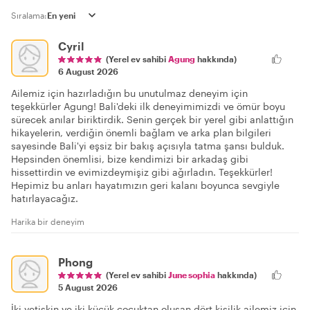
Sıralama:
Cyril
(Yerel ev sahibi
Agung
hakkında)
6 August 2026
Ailemiz için hazırladığın bu unutulmaz deneyim için
teşekkürler Agung! Bali'deki ilk deneyimimizdi ve ömür boyu
sürecek anılar biriktirdik. Senin gerçek bir yerel gibi anlattığın
hikayelerin, verdiğin önemli bağlam ve arka plan bilgileri
sayesinde Bali'yi eşsiz bir bakış açısıyla tatma şansı bulduk.
Hepsinden önemlisi, bize kendimizi bir arkadaş gibi
hissettirdin ve evimizdeymişiz gibi ağırladın. Teşekkürler!
Hepimiz bu anları hayatımızın geri kalanı boyunca sevgiyle
hatırlayacağız.
Harika bir deneyim
Phong
(Yerel ev sahibi
June sophia
hakkında)
5 August 2026
İki yetişkin ve iki küçük çocuktan oluşan dört kişilik ailemiz için