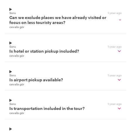
Soru
1 year ago
Can we exclude places we have already visited or
focus on less touristy areas?
cevabı gör
Soru
1 year ago
Is hotel or station pickup included?
cevabı gör
Soru
1 year ago
Is airport pickup available?
cevabı gör
Soru
1 year ago
Is transportation included in the tour?
cevabı gör