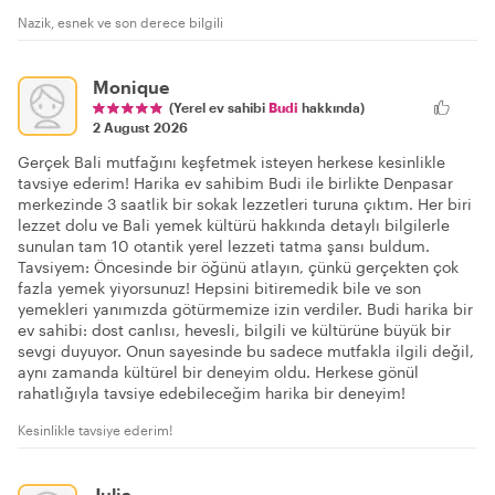
Nazik, esnek ve son derece bilgili
Monique
(Yerel ev sahibi
Budi
hakkında)
2 August 2026
Gerçek Bali mutfağını keşfetmek isteyen herkese kesinlikle
tavsiye ederim! Harika ev sahibim Budi ile birlikte Denpasar
merkezinde 3 saatlik bir sokak lezzetleri turuna çıktım. Her biri
lezzet dolu ve Bali yemek kültürü hakkında detaylı bilgilerle
sunulan tam 10 otantik yerel lezzeti tatma şansı buldum.
Tavsiyem: Öncesinde bir öğünü atlayın, çünkü gerçekten çok
fazla yemek yiyorsunuz! Hepsini bitiremedik bile ve son
yemekleri yanımızda götürmemize izin verdiler. Budi harika bir
ev sahibi: dost canlısı, hevesli, bilgili ve kültürüne büyük bir
sevgi duyuyor. Onun sayesinde bu sadece mutfakla ilgili değil,
aynı zamanda kültürel bir deneyim oldu. Herkese gönül
rahatlığıyla tavsiye edebileceğim harika bir deneyim!
Kesinlikle tavsiye ederim!
Julia