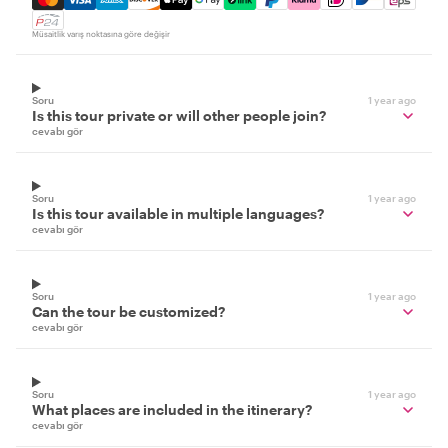
Müsaitlik varış noktasına göre değişir
Soru
1 year ago
Is this tour private or will other people join?
cevabı gör
Soru
1 year ago
Is this tour available in multiple languages?
cevabı gör
Soru
1 year ago
Can the tour be customized?
cevabı gör
Soru
1 year ago
What places are included in the itinerary?
cevabı gör