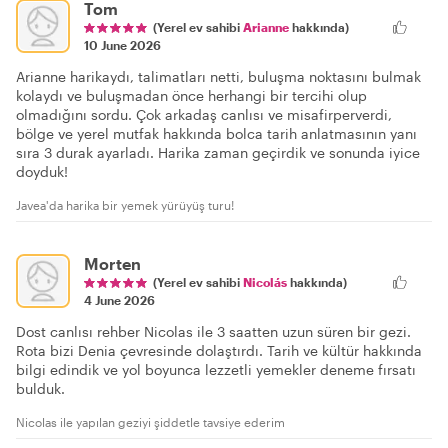
Tom
(Yerel ev sahibi
Arianne
hakkında)
10 June 2026
Arianne harikaydı, talimatları netti, buluşma noktasını bulmak
kolaydı ve buluşmadan önce herhangi bir tercihi olup
olmadığını sordu. Çok arkadaş canlısı ve misafirperverdi,
bölge ve yerel mutfak hakkında bolca tarih anlatmasının yanı
sıra 3 durak ayarladı. Harika zaman geçirdik ve sonunda iyice
doyduk!
Javea'da harika bir yemek yürüyüş turu!
Morten
(Yerel ev sahibi
Nicolás
hakkında)
4 June 2026
Dost canlısı rehber Nicolas ile 3 saatten uzun süren bir gezi.
Rota bizi Denia çevresinde dolaştırdı. Tarih ve kültür hakkında
bilgi edindik ve yol boyunca lezzetli yemekler deneme fırsatı
bulduk.
Nicolas ile yapılan geziyi şiddetle tavsiye ederim