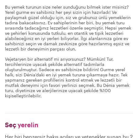
Bu yemek turunun size neler sunduğunu bilmek ister misiniz?
Yerel gurme ev sahibiniz her şeyi sizin için hazırladı! Ve
paylaşmak güzel olduğu için, siz ve grubunuz ünlü yemeklerin
tadına bakacaksınız. Ev sahiplerinin her biri, bu yemek turu
sırasında tadacağınız lezzetleri özenle seçmiştir. Hepsi yemek
ve şehirleri konusunda tutkulu, en otantik ve tipik lezzetleri
alabileceğiniz en iyi yerleri biliyorlar. İlgi alanlarınıza göre ev
sahibinizi seçin ve damak zevkinize göre hazırlanmış eşsiz ve
lezzetli bir deneyimin parçası olun.
Vejetaryen bir alternatif mi arıyorsunuz? Mümkün! Tur,
tercihlerinize uyacak şekilde alternatif tadımlarla
oluşturulmuştur. Sadece ev sahibinize bildirin! Gurme yerel
halk, sizi Dénia'daki en iyi yemek turuna çıkarmaya hazır. Tek
yapmanız gereken profillerini kontrol etmek ve lezzetli bir
mutfak deneyimi için favori yerlinizi seçmek. Bu Dénia yemek
turu, diyetinize ve alerjilerinize uyacak şekilde %100
kişiselleştirilebilir.
Seç
yerelin
Her biri benzersiz bakış açıları ve yetenekler sunan bu 2