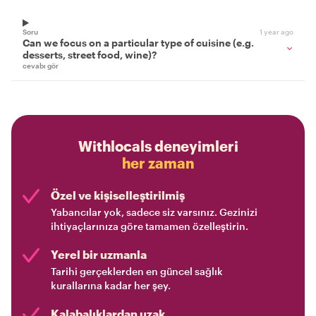
Soru
1 year ago
Can we focus on a particular type of cuisine (e.g.
desserts, street food, wine)?
cevabı gör
Withlocals deneyimleri
her zaman
Özel ve kişiselleştirilmiş
Yabancılar yok, sadece siz varsınız. Gezinizi
ihtiyaçlarınıza göre tamamen özelleştirin.
Yerel bir uzmanla
Tarihi gerçeklerden en güncel sağlık
kurallarına kadar her şey.
Kalabalıklardan uzak