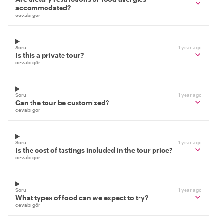
accommodated?
cevabı gör
Soru
1 year ago
Is this a private tour?
cevabı gör
Soru
1 year ago
Can the tour be customized?
cevabı gör
Soru
1 year ago
Is the cost of tastings included in the tour price?
cevabı gör
Soru
1 year ago
What types of food can we expect to try?
cevabı gör