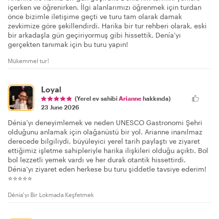
içerken ve öğrenirken. İlgi alanlarımızı öğrenmek için turdan
önce bizimle iletişime geçti ve turu tam olarak damak
zevkimize göre şekillendirdi. Harika bir tur rehberi olarak, eski
bir arkadaşla gün geçiriyormuş gibi hissettik. Denía'yı
gerçekten tanımak için bu turu yapın!
Mükemmel tur!
Loyal
(Yerel ev sahibi
Arianne
hakkında)
23 June 2026
Dénia'yı deneyimlemek ve neden UNESCO Gastronomi Şehri
olduğunu anlamak için olağanüstü bir yol. Arianne inanılmaz
derecede bilgiliydi, büyüleyici yerel tarih paylaştı ve ziyaret
ettiğimiz işletme sahipleriyle harika ilişkileri olduğu açıktı. Bol
bol lezzetli yemek vardı ve her durak otantik hissettirdi.
Dénia'yı ziyaret eden herkese bu turu şiddetle tavsiye ederim!
⭐⭐⭐⭐⭐
Dénia'yı Bir Lokmada Keşfetmek