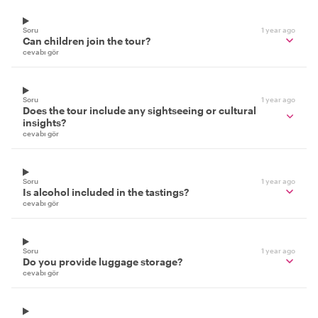
Soru
1 year ago
Can children join the tour?
cevabı gör
Soru
1 year ago
Does the tour include any sightseeing or cultural
insights?
cevabı gör
Soru
1 year ago
Is alcohol included in the tastings?
cevabı gör
Soru
1 year ago
Do you provide luggage storage?
cevabı gör