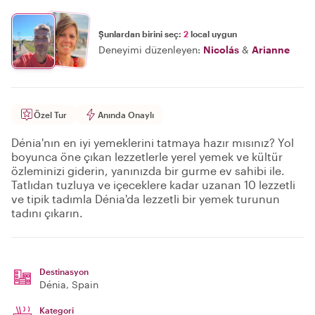
Şunlardan birini seç:
2
local uygun
Deneyimi düzenleyen:
Nicolás
&
Arianne
Özel Tur
Anında Onaylı
Dénia'nın en iyi yemeklerini tatmaya hazır mısınız? Yol
boyunca öne çıkan lezzetlerle yerel yemek ve kültür
özleminizi giderin, yanınızda bir gurme ev sahibi ile.
Tatlıdan tuzluya ve içeceklere kadar uzanan 10 lezzetli
ve tipik tadımla Dénia'da lezzetli bir yemek turunun
tadını çıkarın.
Destinasyon
Dénia
, Spain
Kategori