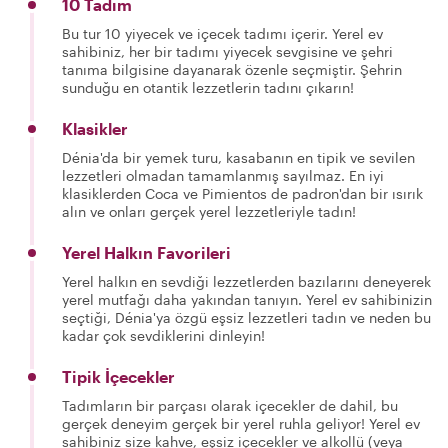
10 Tadım
Bu tur 10 yiyecek ve içecek tadımı içerir. Yerel ev
sahibiniz, her bir tadımı yiyecek sevgisine ve şehri
tanıma bilgisine dayanarak özenle seçmiştir. Şehrin
sunduğu en otantik lezzetlerin tadını çıkarın!
Klasikler
Dénia'da bir yemek turu, kasabanın en tipik ve sevilen
lezzetleri olmadan tamamlanmış sayılmaz. En iyi
klasiklerden Coca ve Pimientos de padron'dan bir ısırık
alın ve onları gerçek yerel lezzetleriyle tadın!
Yerel Halkın Favorileri
Yerel halkın en sevdiği lezzetlerden bazılarını deneyerek
yerel mutfağı daha yakından tanıyın. Yerel ev sahibinizin
seçtiği, Dénia'ya özgü eşsiz lezzetleri tadın ve neden bu
kadar çok sevdiklerini dinleyin!
Tipik İçecekler
Tadımların bir parçası olarak içecekler de dahil, bu
gerçek deneyim gerçek bir yerel ruhla geliyor! Yerel ev
sahibiniz size kahve, eşsiz içecekler ve alkollü (veya