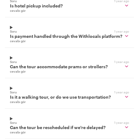
Soru
1 year ago
Is hotel pickup included?
cevabı gör
Soru
1 year ago
Is payment handled through the Withlocals platform?
cevabı gör
Soru
1 year ago
Can the tour accommodate prams or strollers?
cevabı gör
Soru
1 year ago
Is it a walking tour, or do we use transportation?
cevabı gör
Soru
1 year ago
Can the tour be rescheduled if we're delayed?
cevabı gör