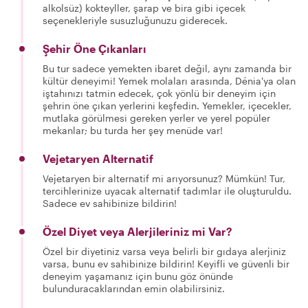
alkolsüz) kokteyller, şarap ve bira gibi içecek
seçenekleriyle susuzluğunuzu giderecek.
Şehir Öne Çıkanları
Bu tur sadece yemekten ibaret değil, aynı zamanda bir
kültür deneyimi! Yemek molaları arasında, Dénia'ya olan
iştahınızı tatmin edecek, çok yönlü bir deneyim için
şehrin öne çıkan yerlerini keşfedin. Yemekler, içecekler,
mutlaka görülmesi gereken yerler ve yerel popüler
mekanlar; bu turda her şey menüde var!
Vejetaryen Alternatif
Vejetaryen bir alternatif mi arıyorsunuz? Mümkün! Tur,
tercihlerinize uyacak alternatif tadımlar ile oluşturuldu.
Sadece ev sahibinize bildirin!
Özel Diyet veya Alerjileriniz mi Var?
Özel bir diyetiniz varsa veya belirli bir gıdaya alerjiniz
varsa, bunu ev sahibinize bildirin! Keyifli ve güvenli bir
deneyim yaşamanız için bunu göz önünde
bulunduracaklarından emin olabilirsiniz.