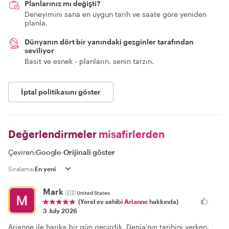
Planlarınız mı değişti?
Deneyimini sana en uygun tarih ve saate göre yeniden
planla.
Dünyanın dört bir yanındaki gezginler tarafından
seviliyor
Basit ve esnek - planların, senin tarzın.
İptal politikasını göster
Değerlendirmeler
misafirlerden
Çeviren:
Google
-
Orijinali göster
Sıralama:
Mark
🇺🇸
United States
(Yerel ev sahibi
Arianne
hakkında)
3 July 2026
Arianne ile harika bir gün geçirdik, Denía'nın tarihini yerken,