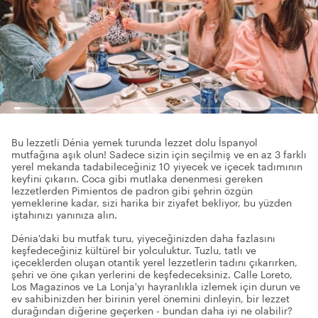
Bu lezzetli Dénia yemek turunda lezzet dolu İspanyol
mutfağına aşık olun! Sadece sizin için seçilmiş ve en az 3 farklı
yerel mekanda tadabileceğiniz 10 yiyecek ve içecek tadımının
keyfini çıkarın. Coca gibi mutlaka denenmesi gereken
lezzetlerden Pimientos de padron gibi şehrin özgün
yemeklerine kadar, sizi harika bir ziyafet bekliyor, bu yüzden
iştahınızı yanınıza alın.
Dénia'daki bu mutfak turu, yiyeceğinizden daha fazlasını
keşfedeceğiniz kültürel bir yolculuktur. Tuzlu, tatlı ve
içeceklerden oluşan otantik yerel lezzetlerin tadını çıkarırken,
şehri ve öne çıkan yerlerini de keşfedeceksiniz. Calle Loreto,
Los Magazinos ve La Lonja'yı hayranlıkla izlemek için durun ve
ev sahibinizden her birinin yerel önemini dinleyin, bir lezzet
durağından diğerine geçerken - bundan daha iyi ne olabilir?