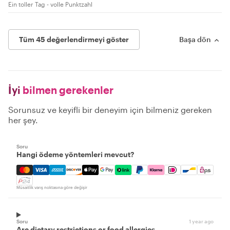
Ein toller Tag - volle Punktzahl
Tüm 45 değerlendirmeyi göster
Başa dön
İyi
bilmen gerekenler
Sorunsuz ve keyifli bir deneyim için bilmeniz gereken
her şey.
Soru
Hangi ödeme yöntemleri mevcut?
Mastercard, Visa, Amex, Discover, Apple Pay, Google Pay
Müsaitlik varış noktasına göre değişir
Soru
1 year ago
Are dietary restrictions or food allergies