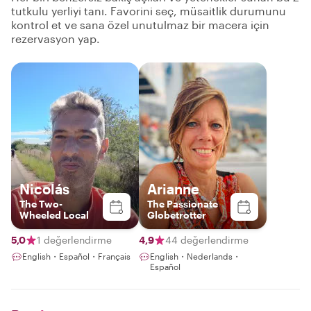
tutkulu yerliyi tanı. Favorini seç, müsaitlik durumunu
kontrol et ve sana özel unutulmaz bir macera için
rezervasyon yap.
Nicolás
Arianne
The Two-
The Passionate
Wheeled Local
Globetrotter
5,0
1 değerlendirme
4,9
44 değerlendirme
English・Español・Français
English・Nederlands・
Español