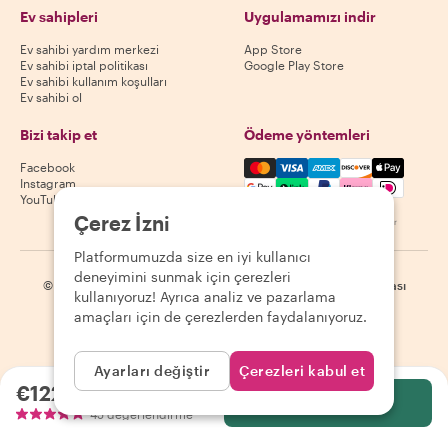
Ev sahipleri
Uygulamamızı indir
Ev sahibi yardım merkezi
App Store
Ev sahibi iptal politikası
Google Play Store
Ev sahibi kullanım koşulları
Ev sahibi ol
Bizi takip et
Ödeme yöntemleri
Mastercard, Visa, Amex, Di
Facebook
Instagram
YouTube
Çerez İzni
Kullanılabilirlik destinasyona göre değişir
Platformumuzda size en iyi kullanıcı
deneyimini sunmak için çerezleri
©
2026
Withlocals.com
|
Gizlilik Politikası
|
Çerezler
|
Site haritası
kullanıyoruz! Ayrıca analiz ve pazarlama
amaçları için de çerezlerden faydalanıyoruz.
Ayarları değiştir
Çerezleri kabul et
€122.35
kişi başı
Seç
45 değerlendirme