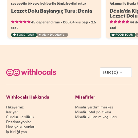
seçeceğin bir yerel rehber ile Dénia keyfini çıkar
Arianne ile Denia 
Lezzet Dolu Başlangıç Turu: Denia
Dénia'da Ki
Lezzet Dolu 
Kalmış Cev
•
•
45 değerlendirme
€83.64
kişi başı
2.5
44 d
saat
saat
FOOD TOUR
ANINDA ONAYLI
FOOD TOUR
EUR (€)
Withlocals Hakkında
Misafirler
Hikayemiz
Misafir yardım merkezi
Kariyer
Misafir iptal politikası
Sürdürülebilirlik
Misafir kullanım koşulları
Destinasyonlar
Hediye kuponları
İş birliği yap