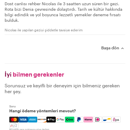
Dost canlısı rehber Nicolas ile 3 saatten uzun süren bir gezi.
Rota bizi Denia çevresinde dolaştırdı. Tarih ve kültür hakkında
bilgi edindik ve yol boyunca lezzetli yemekler deneme fırsatı
bulduk.
Nicolas ile yapılan geziyi şiddetle tavsiye ederim
Başa dön
İyi
bilmen gerekenler
Sorunsuz ve keyifli bir deneyim için bilmeniz gereken
her şey.
Soru
Hangi ödeme yöntemleri mevcut?
Mastercard, Visa, Amex, Discover, Apple Pay, Google Pay
Müsaitlik varış noktasına göre değişir