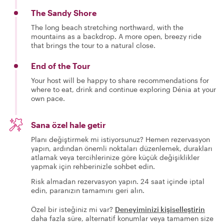
The Sandy Shore
The long beach stretching northward, with the
mountains as a backdrop. A more open, breezy ride
that brings the tour to a natural close.
End of the Tour
Your host will be happy to share recommendations for
where to eat, drink and continue exploring Dénia at your
own pace.
Sana özel hale getir
Planı değiştirmek mi istiyorsunuz? Hemen rezervasyon
yapın, ardından önemli noktaları düzenlemek, durakları
atlamak veya tercihlerinize göre küçük değişiklikler
yapmak için rehberinizle sohbet edin.
Risk almadan rezervasyon yapın. 24 saat içinde iptal
edin, paranızın tamamını geri alın.
Özel bir isteğiniz mi var?
Deneyiminizi kişiselleştirin
daha fazla süre, alternatif konumlar veya tamamen size