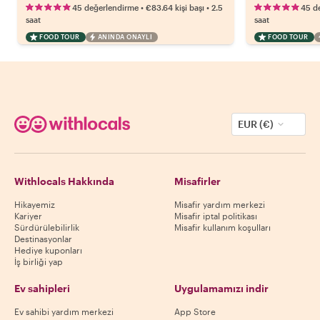
•
•
45 değerlendirme
€83.64
kişi başı
2.5
45 d
saat
saat
FOOD TOUR
ANINDA ONAYLI
FOOD TOUR
EUR (€)
Withlocals Hakkında
Misafirler
Hikayemiz
Misafir yardım merkezi
Kariyer
Misafir iptal politikası
Sürdürülebilirlik
Misafir kullanım koşulları
Destinasyonlar
Hediye kuponları
İş birliği yap
Ev sahipleri
Uygulamamızı indir
Ev sahibi yardım merkezi
App Store