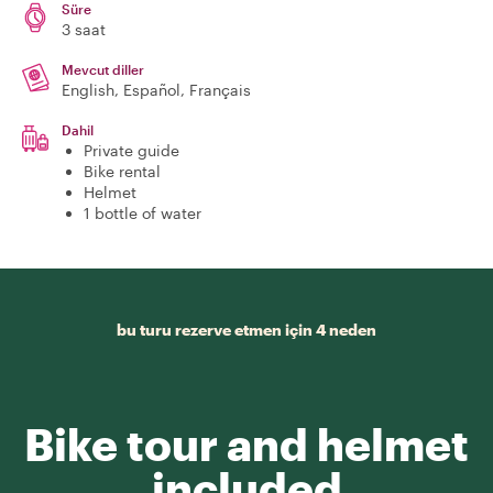
Süre
3 saat
Mevcut diller
English, Español, Français
Dahil
Private guide
Bike rental
Helmet
1 bottle of water
bu turu rezerve etmen için 4 neden
Bike tour and helmet
included