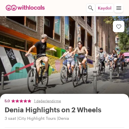
Kaydol
5,0
1 değerlendirme
Denia Highlights on 2 Wheels
3 saat
City Highlight Tours
Denia