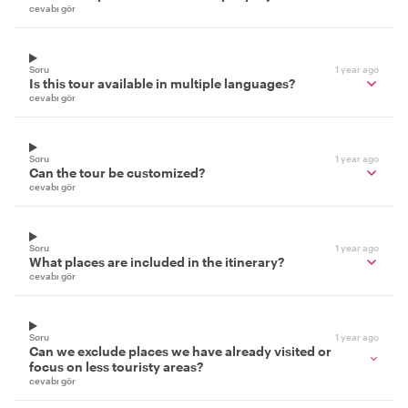
cevabı gör
Soru
1 year ago
Is this tour available in multiple languages?
cevabı gör
Soru
1 year ago
Can the tour be customized?
cevabı gör
Soru
1 year ago
What places are included in the itinerary?
cevabı gör
Soru
1 year ago
Can we exclude places we have already visited or
focus on less touristy areas?
cevabı gör