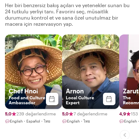
Her biri benzersiz bakış açıları ve yetenekler sunan bu
24 tutkulu yerliyi tanı. Favorini seç, müsaitlik
durumunu kontrol et ve sana özel unutulmaz bir
macera için rezervasyon yap.
Chef Hnoi
Arnon
Zarut
Food and Culture
Local Culture
The
Ambassador
Expert
Recom
Local I
5,0
239 değerlendirme
5,0
7 değerlendirme
4,9
153
English・Español・ไทย
English・ไทย
English