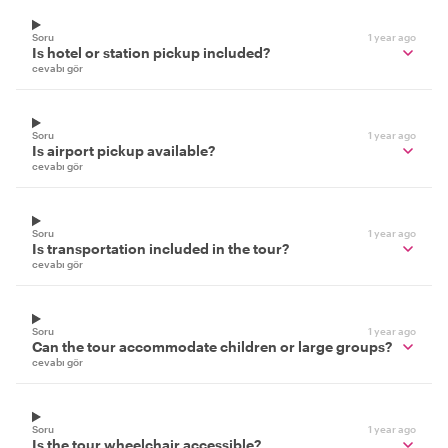
Soru
1 year ago
Is hotel or station pickup included?
cevabı gör
Soru
1 year ago
Is airport pickup available?
cevabı gör
Soru
1 year ago
Is transportation included in the tour?
cevabı gör
Soru
1 year ago
Can the tour accommodate children or large groups?
cevabı gör
Soru
1 year ago
Is the tour wheelchair accessible?