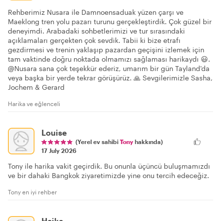
Rehberimiz Nusara ile Damnoensaduak yüzen çarşı ve
Maeklong tren yolu pazarı turunu gerçekleştirdik. Çok güzel bir
deneyimdi. Arabadaki sohbetlerimizi ve tur sırasındaki
açıklamaları gerçekten çok sevdik. Tabii ki bize etrafı
gezdirmesi ve trenin yaklaşıp pazardan geçişini izlemek için
tam vaktinde doğru noktada olmamızı sağlaması harikaydı 😃.
@Nusara sana çok teşekkür ederiz, umarım bir gün Tayland'da
veya başka bir yerde tekrar görüşürüz. 🙏 Sevgilerimizle Sasha,
Jochem & Gerard
Harika ve eğlenceli
Louise
(Yerel ev sahibi
Tony
hakkında)
17 July 2026
Tony ile harika vakit geçirdik. Bu onunla üçüncü buluşmamızdı
ve bir dahaki Bangkok ziyaretimizde yine onu tercih edeceğiz.
Tony en iyi rehber
Heike