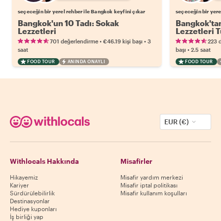
seçeceğin bir yerel rehber ile Bangkok keyfini çıkar
seçeceğin bir yere
Bangkok'un 10 Tadı: Sokak
Bangkok'tan
Lezzetleri
Lezzetleri 
•
•
701 değerlendirme
€46.19
kişi başı
3
223 
•
saat
başı
2.5 saat
FOOD TOUR
ANINDA ONAYLI
FOOD TOUR
EUR (€)
Withlocals Hakkında
Misafirler
Hikayemiz
Misafir yardım merkezi
Kariyer
Misafir iptal politikası
Sürdürülebilirlik
Misafir kullanım koşulları
Destinasyonlar
Hediye kuponları
İş birliği yap