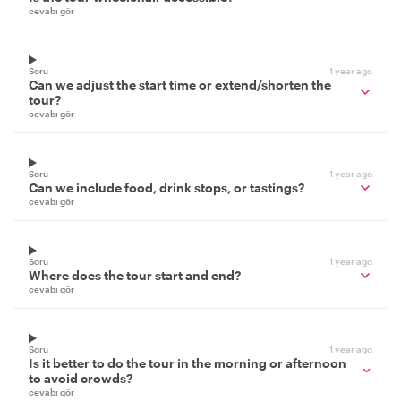
cevabı gör
Soru
1 year ago
Can we adjust the start time or extend/shorten the
tour?
cevabı gör
Soru
1 year ago
Can we include food, drink stops, or tastings?
cevabı gör
Soru
1 year ago
Where does the tour start and end?
cevabı gör
Soru
1 year ago
Is it better to do the tour in the morning or afternoon
to avoid crowds?
cevabı gör