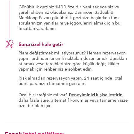
Günübirlik geziniz %100 özeldir, yani sadece siz ve
yerel rehberiniz olacaksınız. Damnoen Saduak &
Maeklong Pazarı günübirlik gezinize başlarken tüm
sorularınızın yanıtlarını ve içgörülerini almak için bu
fırsattan yararlanın
Sana özel hale getir
Planı değiştirmek mi istiyorsunuz? Hemen rezervasyon
yapın, ardından önemli noktaları düzenlemek, durakları
atlamak veya tercihlerinize göre küçük değişiklikler
yapmak için rehberinizle sohbet edin.
Risk almadan rezervasyon yapın. 24 saat içinde iptal
edin, paranızın tamamını geri alın.
Özel bir isteğiniz mi var?
Deneyiminizi kişiselleştirin
daha fazla süre, alternatif konumlar veya tamamen size
özel bir plan için.
Esnek
iptal politikası