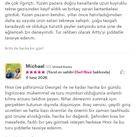
de çok ilginçti. Yüzen pazara doğru kanallarda uzun kuyruklu
tekne gezisinden keyif aldık ve birkaç varan kertenkelesi
gördük. Yüzen pazarın kendisi, yıllar önce hatırladığımdan
daha az sayıda ürün satan tekneye sahipti, çoğu tezgah
karadaydı ve oldukça turistik şeyler satıyordu ama yine de
eğlenceli bir deneyimdi. Tur rehberi olarak Artty'yi şiddetle
tavsiye ederim.
Artty ile harika bir gün!
Michael
🇺🇸
United States
(Yerel ev sahibi
Chef Hnoi
hakkında)
4 June 2026
Hnoi (ve şoförümüz George) ile ne kadar harika bir gündü.
İngilizcesi mükemmel ve turu mümkün olduğunca anlamlı
kılma arzusu takdire şayan. Nihai deneyimi sunmak için
gerçekten kutunun dışında düşünüyor. Araç servisi, çeşitli giriş
ücretleri ve hatta bazı ikramlar ile önemli bir zaman taahhüdü
göz önüne alındığında, harika bir değerdi. Şehirden kısa bir
mesafede, farklı bir şey görmek isteyen herkese Hnoi ile bu
turu şiddetle tavsiye ederim.