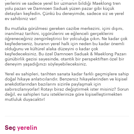
yerlerini ve sadece yerel bir uzmanın bildiği Maeklong tren
yolu pazarı ve Damnoen Saduak yüzen pazar gibi küçük
detayları keşfedin. Çünkü bu deneyimde, sadece siz ve yerel
ev sahibiniz var!
Bu mutlaka görülmesi gereken cazibe merkezini, içini dışını,
inanılmaz tarihini, içgörülerini ve eğlenceli gerçeklerini
öğreneceğiniz zenginleştirici bir yolculuğa çıkın. Ne kadar çok
keşfederseniz, buranın yerel halk için neden bu kadar önemli
olduğunu ve kültürel alaka düzeyini o kadar çok
keşfedeceksiniz. Bu özel Damnoen Saduak & Maeklong Pazarı
günübirlik gezisi sayesinde, otantik bir perspektiften özel bir
deneyim yaşadığınızı söyleyebileceksiniz.
Yerel ev sahipleri, tarihten sanata kadar farklı geçmişlere sahip
doğal hikaye anlatıcılarıdır. Benzersiz hikayelerinden ve kişisel
anekdotlarından bazılarını sizinle paylaşmak için
sabırsızlanıyorlar! Rotayı biraz değiştirmek ister misiniz? Sorun
değil, ev sahipleri turu isteklerinize göre kişiselleştirmekten
mutluluk duyacaktır!
Seç
yerelin