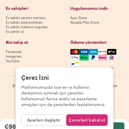
Ev sahipleri
Uygulamamızı indir
Ev sahibi yardım merkezi
App Store
Ev sahibi iptal politikası
Google Play Store
Ev sahibi kullanım koşulları
Ev sahibi ol
Bizi takip et
Ödeme yöntemleri
Mastercard, Visa, Amex, Di
Facebook
Instagram
YouTube
Kullanılabilirlik destinasyona göre değişir
Çerez İzni
©
2026
Withlocals.com
|
Gizlilik Politikası
|
Çerezler
|
Site haritası
Platformumuzda size en iyi kullanıcı
deneyimini sunmak için çerezleri
kullanıyoruz! Ayrıca analiz ve pazarlama
amaçları için de çerezlerden faydalanıyoruz.
Ayarları değiştir
Çerezleri kabul et
€98.81
kişi başı