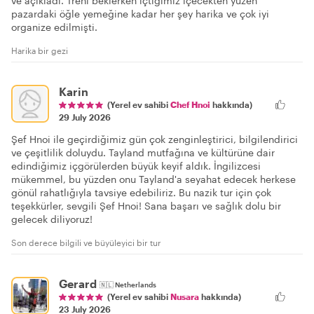
ve açıkladı. Treni beklerken içtiğimiz içecekten yüzen
pazardaki öğle yemeğine kadar her şey harika ve çok iyi
organize edilmişti.
Harika bir gezi
Karin
(Yerel ev sahibi
Chef Hnoi
hakkında)
29 July 2026
Şef Hnoi ile geçirdiğimiz gün çok zenginleştirici, bilgilendirici
ve çeşitlilik doluydu. Tayland mutfağına ve kültürüne dair
edindiğimiz içgörülerden büyük keyif aldık. İngilizcesi
mükemmel, bu yüzden onu Tayland'a seyahat edecek herkese
gönül rahatlığıyla tavsiye edebiliriz. Bu nazik tur için çok
teşekkürler, sevgili Şef Hnoi! Sana başarı ve sağlık dolu bir
gelecek diliyoruz!
Son derece bilgili ve büyüleyici bir tur
Gerard
🇳🇱
Netherlands
(Yerel ev sahibi
Nusara
hakkında)
23 July 2026