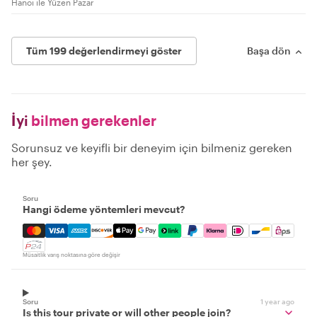
Hanoi ile Yüzen Pazar
Tüm 199 değerlendirmeyi göster
Başa dön
İyi
bilmen gerekenler
Sorunsuz ve keyifli bir deneyim için bilmeniz gereken
her şey.
Soru
Hangi ödeme yöntemleri mevcut?
Mastercard, Visa, Amex, Discover, Apple Pay, Google Pay
Müsaitlik varış noktasına göre değişir
Soru
1 year ago
Is this tour private or will other people join?