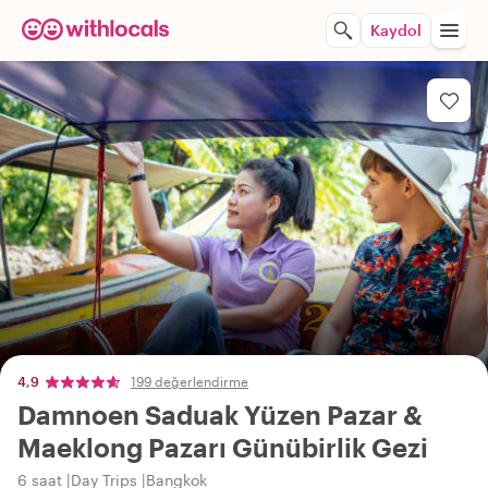
Kaydol
4,9
199 değerlendirme
Damnoen Saduak Yüzen Pazar &
Maeklong Pazarı Günübirlik Gezi
6 saat
Day Trips
Bangkok