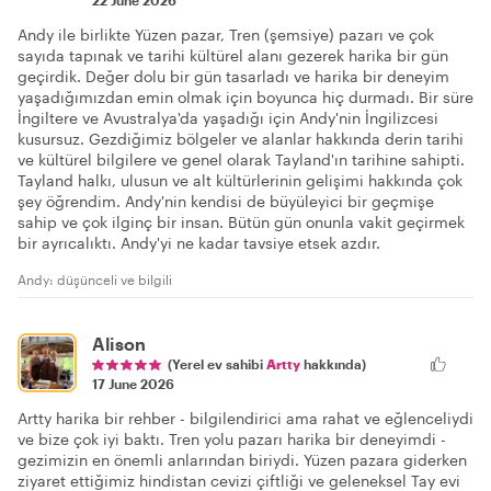
22 June 2026
Andy ile birlikte Yüzen pazar, Tren (şemsiye) pazarı ve çok
sayıda tapınak ve tarihi kültürel alanı gezerek harika bir gün
geçirdik. Değer dolu bir gün tasarladı ve harika bir deneyim
yaşadığımızdan emin olmak için boyunca hiç durmadı. Bir süre
İngiltere ve Avustralya'da yaşadığı için Andy'nin İngilizcesi
kusursuz. Gezdiğimiz bölgeler ve alanlar hakkında derin tarihi
ve kültürel bilgilere ve genel olarak Tayland'ın tarihine sahipti.
Tayland halkı, ulusun ve alt kültürlerinin gelişimi hakkında çok
şey öğrendim. Andy'nin kendisi de büyüleyici bir geçmişe
sahip ve çok ilginç bir insan. Bütün gün onunla vakit geçirmek
bir ayrıcalıktı. Andy'yi ne kadar tavsiye etsek azdır.
Andy: düşünceli ve bilgili
Alison
(Yerel ev sahibi
Artty
hakkında)
17 June 2026
Artty harika bir rehber - bilgilendirici ama rahat ve eğlenceliydi
ve bize çok iyi baktı. Tren yolu pazarı harika bir deneyimdi -
gezimizin en önemli anlarından biriydi. Yüzen pazara giderken
ziyaret ettiğimiz hindistan cevizi çiftliği ve geleneksel Tay evi