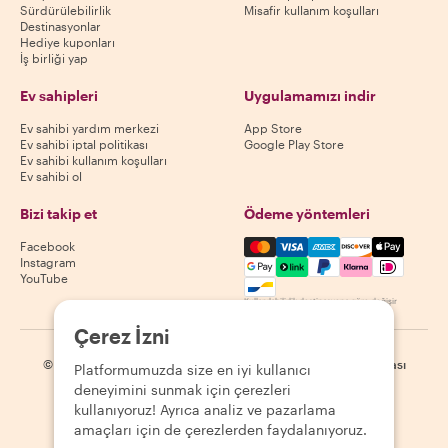
Sürdürülebilirlik
Misafir kullanım koşulları
Destinasyonlar
Hediye kuponları
İş birliği yap
Ev sahipleri
Uygulamamızı indir
Ev sahibi yardım merkezi
App Store
Ev sahibi iptal politikası
Google Play Store
Ev sahibi kullanım koşulları
Ev sahibi ol
Bizi takip et
Ödeme yöntemleri
Mastercard, Visa, Amex, Di
Facebook
Instagram
YouTube
Kullanılabilirlik destinasyona göre değişir
Çerez İzni
©
2026
Withlocals.com
|
Gizlilik Politikası
|
Çerezler
|
Site haritası
Platformumuzda size en iyi kullanıcı
deneyimini sunmak için çerezleri
kullanıyoruz! Ayrıca analiz ve pazarlama
amaçları için de çerezlerden faydalanıyoruz.