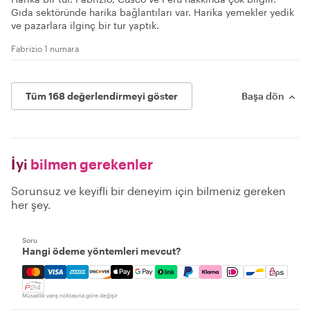
Gıda sektöründe harika bağlantıları var. Harika yemekler yedik
ve pazarlara ilginç bir tur yaptık.
Fabrizio 1 numara
Tüm 168 değerlendirmeyi göster
Başa dön
İyi
bilmen gerekenler
Sorunsuz ve keyifli bir deneyim için bilmeniz gereken
her şey.
Soru
Hangi ödeme yöntemleri mevcut?
Mastercard, Visa, Amex, Discover, Apple Pay, Google Pay
Müsaitlik varış noktasına göre değişir