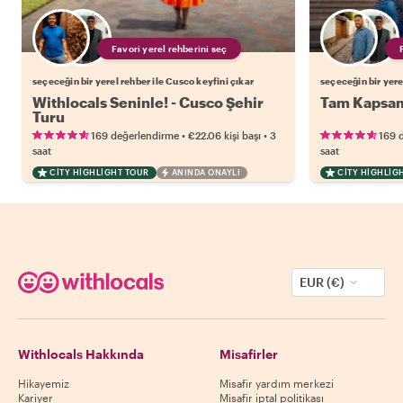
Favori yerel rehberini seç
seçeceğin bir yerel rehber ile Cusco keyfini çıkar
seçeceğin bir yere
Withlocals Seninle! - Cusco Şehir
Tam Kapsam
Turu
•
•
169 değerlendirme
€22.06
kişi başı
3
169 
saat
saat
CITY HIGHLIGHT TOUR
ANINDA ONAYLI
CITY HIGHLIG
EUR (€)
Withlocals Hakkında
Misafirler
Hikayemiz
Misafir yardım merkezi
Kariyer
Misafir iptal politikası