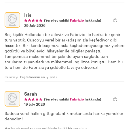
Iris
(Yerel ev sahibi
Fabrizio
hakkında)
29 July 2026
Beş kişilik Hollandalı bir aileyiz ve Fabrizio ile harika bir şehir
turu yaptık. Cusco'yu yerel bir arkadaşımızla keşfediyor gibi
hissettik. Bizi kendi başımıza asla keşfedemeyeceğimiz yerlere
götürdü ve büyüleyici hikayeler ile bilgiler paylaştı.
Tempomuza mükemmel bir şekilde uyum sağladı, tüm
sorularımızı yanıtladı ve mükemmel İngilizce konuştu. Hem bu
turu hem de Fabrizio'yu şiddetle tavsiye ediyoruz!
Cusco'yu keşfetmenin en iyi yolu
Sarah
(Yerel ev sahibi
Fabrizio
hakkında)
19 July 2026
Sadece yerel halkın gittiği otantik mekanlarda harika yemekler
denedim!
Harika bir yerel rehber eşliğinde keyifli bir yerel tur