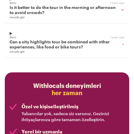
Soru
1 year ago
Is it better to do the tour in the morning or afternoon
to avoid crowds?
cevabı gör
Soru
1 year ago
Can a city highlights tour be combined with other
experiences, like food or bike tours?
cevabı gör
Withlocals deneyimleri
her zaman
Özel ve kişiselleştirilmiş
Yabancılar yok, sadece siz varsınız. Gezinizi
ihtiyaçlarınıza göre tamamen özelleştirin.
Yerel bir uzmanla