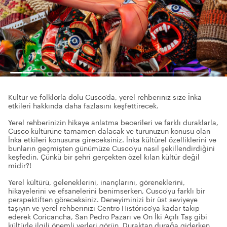
Kültür ve folklorla dolu Cusco'da, yerel rehberiniz size İnka
etkileri hakkında daha fazlasını keşfettirecek.
Yerel rehberinizin hikaye anlatma becerileri ve farklı duraklarla,
Cusco kültürüne tamamen dalacak ve turunuzun konusu olan
İnka etkileri konusuna gireceksiniz. İnka kültürel özelliklerini ve
bunların geçmişten günümüze Cusco'yu nasıl şekillendirdiğini
keşfedin. Çünkü bir şehri gerçekten özel kılan kültür değil
midir?!
Yerel kültürü, geleneklerini, inançlarını, göreneklerini,
hikayelerini ve efsanelerini benimserken, Cusco'yu farklı bir
perspektiften göreceksiniz. Deneyiminizi bir üst seviyeye
taşıyın ve yerel rehberinizi Centro Histórico'ya kadar takip
ederek Coricancha, San Pedro Pazarı ve On İki Açılı Taş gibi
kültürle ilgili önemli yerleri görün. Duraktan durağa giderken,