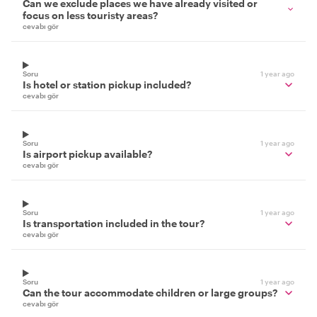
Can we exclude places we have already visited or
focus on less touristy areas?
cevabı gör
Soru
1 year ago
Is hotel or station pickup included?
cevabı gör
Soru
1 year ago
Is airport pickup available?
cevabı gör
Soru
1 year ago
Is transportation included in the tour?
cevabı gör
Soru
1 year ago
Can the tour accommodate children or large groups?
cevabı gör