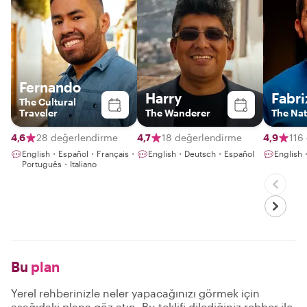
Fernando
Harry
Fabri
The Cultural
Traveler
The Wanderer
The Na
4,6
28 değerlendirme
4,7
18 değerlendirme
4,9
116
English・Español・Français・
English・Deutsch・Español
English
Português・Italiano
Bu
plan
Yerel rehberinizle neler yapacağınızı görmek için
aşağıdaki plana göz atın. Bu teklifi dilediğiniz rehber ile