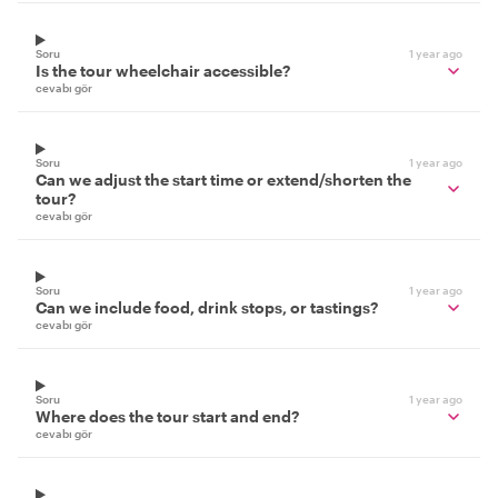
Soru
1 year ago
Is the tour wheelchair accessible?
cevabı gör
Soru
1 year ago
Can we adjust the start time or extend/shorten the
tour?
cevabı gör
Soru
1 year ago
Can we include food, drink stops, or tastings?
cevabı gör
Soru
1 year ago
Where does the tour start and end?
cevabı gör