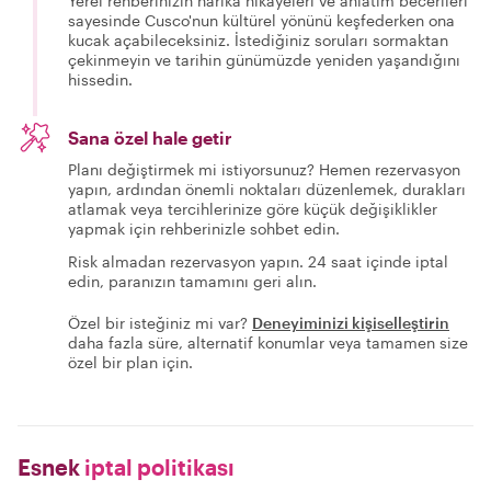
Yerel rehberinizin harika hikayeleri ve anlatım becerileri
sayesinde Cusco'nun kültürel yönünü keşfederken ona
kucak açabileceksiniz. İstediğiniz soruları sormaktan
çekinmeyin ve tarihin günümüzde yeniden yaşandığını
hissedin.
Sana özel hale getir
Planı değiştirmek mi istiyorsunuz? Hemen rezervasyon
yapın, ardından önemli noktaları düzenlemek, durakları
atlamak veya tercihlerinize göre küçük değişiklikler
yapmak için rehberinizle sohbet edin.
Risk almadan rezervasyon yapın. 24 saat içinde iptal
edin, paranızın tamamını geri alın.
Özel bir isteğiniz mi var?
Deneyiminizi kişiselleştirin
daha fazla süre, alternatif konumlar veya tamamen size
özel bir plan için.
Esnek
iptal politikası