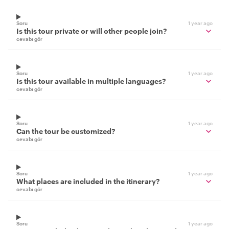
Soru
1 year ago
Is this tour private or will other people join?
cevabı gör
Soru
1 year ago
Is this tour available in multiple languages?
cevabı gör
Soru
1 year ago
Can the tour be customized?
cevabı gör
Soru
1 year ago
What places are included in the itinerary?
cevabı gör
Soru
1 year ago