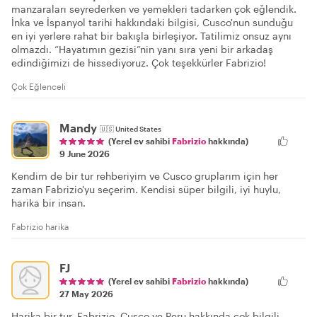
manzaraları seyrederken ve yemekleri tadarken çok eğlendik.
İnka ve İspanyol tarihi hakkındaki bilgisi, Cusco'nun sunduğu
en iyi yerlere rahat bir bakışla birleşiyor. Tatilimiz onsuz aynı
olmazdı. “Hayatımın gezisi”nin yanı sıra yeni bir arkadaş
edindiğimizi de hissediyoruz. Çok teşekkürler Fabrizio!
Çok Eğlenceli
Mandy
🇺🇸
United States
(Yerel ev sahibi
Fabrizio
hakkında)
9 June 2026
Kendim de bir tur rehberiyim ve Cusco gruplarım için her
zaman Fabrizio'yu seçerim. Kendisi süper bilgili, iyi huylu,
harika bir insan.
Fabrizio harika
FJ
(Yerel ev sahibi
Fabrizio
hakkında)
27 May 2026
Harika bir tur. Fabrizio, Cusco ve Peru hakkında çok bilgili.