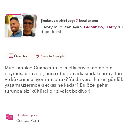
Şunlardan birini seç:
3
local uygun
Deneyimi düzenleyen:
Fernando
,
Harry
&
1
diğer local
Özel Tur
Anında Onaylı
Muhtemelen Cusco'nun İnka etkileriyle tanındığını
duymuşsunuzdur, ancak bunun arkasındaki hikayeleri
ve kökenini biliyor musunuz? Ya da yerel halkın günlük
yaşamı üzerindeki etkisi ne kadar? Bu özel şehir
turunda sizi kültürel bir ziyafet bekliyor!
Destinasyon
Cusco
, Peru