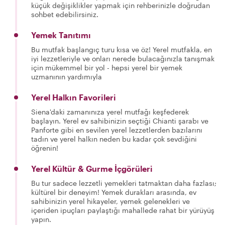
küçük değişiklikler yapmak için rehberinizle doğrudan
sohbet edebilirsiniz.
Yemek Tanıtımı
Bu mutfak başlangıç turu kısa ve öz! Yerel mutfakla, en
iyi lezzetleriyle ve onları nerede bulacağınızla tanışmak
için mükemmel bir yol - hepsi yerel bir yemek
uzmanının yardımıyla
Yerel Halkın Favorileri
Siena'daki zamanınıza yerel mutfağı keşfederek
başlayın. Yerel ev sahibinizin seçtiği Chianti şarabı ve
Panforte gibi en sevilen yerel lezzetlerden bazılarını
tadın ve yerel halkın neden bu kadar çok sevdiğini
öğrenin!
Yerel Kültür & Gurme İçgörüleri
Bu tur sadece lezzetli yemekleri tatmaktan daha fazlası;
kültürel bir deneyim! Yemek durakları arasında, ev
sahibinizin yerel hikayeler, yemek gelenekleri ve
içeriden ipuçları paylaştığı mahallede rahat bir yürüyüş
yapın.