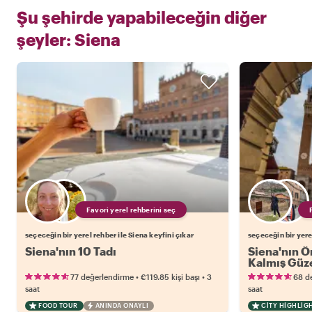
Şu şehirde yapabileceğin diğer
şeyler:
Siena
Favori yerel rehberini seç
seçeceğin bir yerel rehber ile Siena keyfini çıkar
seçeceğin bir yerel
Siena'nın 10 Tadı
Siena'nın Ön
Kalmış Güze
•
•
77 değerlendirme
€119.85
kişi başı
3
68 d
saat
saat
FOOD TOUR
ANINDA ONAYLI
CITY HIGHLIG