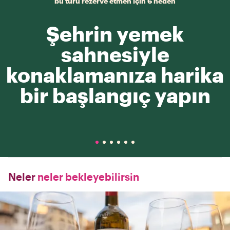
bu turu rezerve etmen için 6 neden
Şehrin yemek
sahnesiyle
konaklamanıza harika
bir başlangıç yapın
Neler
neler bekleyebilirsin