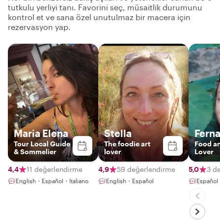
tutkulu yerliyi tanı. Favorini seç, müsaitlik durumunu
kontrol et ve sana özel unutulmaz bir macera için
rezervasyon yap.
Maria Elena
Stella
Fern
Tour Local Guide
The foodie art
Food a
& Sommelier
lover
Lover
4,4
11 değerlendirme
4,9
59 değerlendirme
5,0
3 d
English・Español・Italiano
English・Español
Español