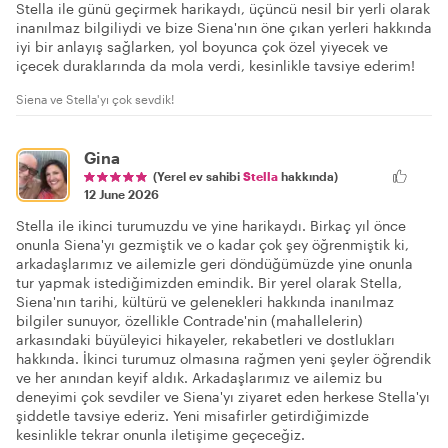
Stella ile günü geçirmek harikaydı, üçüncü nesil bir yerli olarak
inanılmaz bilgiliydi ve bize Siena'nın öne çıkan yerleri hakkında
iyi bir anlayış sağlarken, yol boyunca çok özel yiyecek ve
içecek duraklarında da mola verdi, kesinlikle tavsiye ederim!
Siena ve Stella'yı çok sevdik!
Gina
(Yerel ev sahibi
Stella
hakkında)
12 June 2026
Stella ile ikinci turumuzdu ve yine harikaydı. Birkaç yıl önce
onunla Siena'yı gezmiştik ve o kadar çok şey öğrenmiştik ki,
arkadaşlarımız ve ailemizle geri döndüğümüzde yine onunla
tur yapmak istediğimizden emindik. Bir yerel olarak Stella,
Siena'nın tarihi, kültürü ve gelenekleri hakkında inanılmaz
bilgiler sunuyor, özellikle Contrade'nin (mahallelerin)
arkasındaki büyüleyici hikayeler, rekabetleri ve dostlukları
hakkında. İkinci turumuz olmasına rağmen yeni şeyler öğrendik
ve her anından keyif aldık. Arkadaşlarımız ve ailemiz bu
deneyimi çok sevdiler ve Siena'yı ziyaret eden herkese Stella'yı
şiddetle tavsiye ederiz. Yeni misafirler getirdiğimizde
kesinlikle tekrar onunla iletişime geçeceğiz.