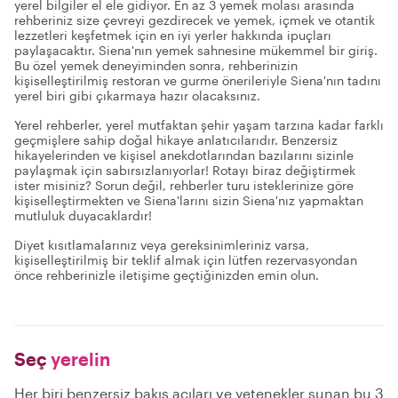
yerel bilgiler el ele gidiyor. En az 3 yemek molası arasında
rehberiniz size çevreyi gezdirecek ve yemek, içmek ve otantik
lezzetleri keşfetmek için en iyi yerler hakkında ipuçları
paylaşacaktır. Siena'nın yemek sahnesine mükemmel bir giriş.
Bu özel yemek deneyiminden sonra, rehberinizin
kişiselleştirilmiş restoran ve gurme önerileriyle Siena'nın tadını
yerel biri gibi çıkarmaya hazır olacaksınız.
Yerel rehberler, yerel mutfaktan şehir yaşam tarzına kadar farklı
geçmişlere sahip doğal hikaye anlatıcılarıdır. Benzersiz
hikayelerinden ve kişisel anekdotlarından bazılarını sizinle
paylaşmak için sabırsızlanıyorlar! Rotayı biraz değiştirmek
ister misiniz? Sorun değil, rehberler turu isteklerinize göre
kişiselleştirmekten ve Siena'larını sizin Siena'nız yapmaktan
mutluluk duyacaklardır!
Diyet kısıtlamalarınız veya gereksinimleriniz varsa,
kişiselleştirilmiş bir teklif almak için lütfen rezervasyondan
önce rehberinizle iletişime geçtiğinizden emin olun.
Seç
yerelin
Her biri benzersiz bakış açıları ve yetenekler sunan bu 3