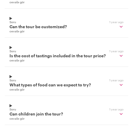
cevabı gör
Soru
1 year ago
Can the tour be customized?
cevabı gör
Soru
1 year ago
Is the cost of tastings included in the tour price?
cevabı gör
Soru
1 year ago
What types of food can we expect to try?
cevabı gör
Soru
1 year ago
Can children join the tour?
cevabı gör