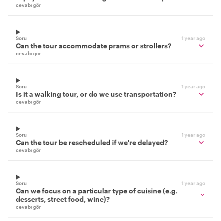
cevabı gör
Soru
1 year ago
Can the tour accommodate prams or strollers?
cevabı gör
Soru
1 year ago
Is it a walking tour, or do we use transportation?
cevabı gör
Soru
1 year ago
Can the tour be rescheduled if we're delayed?
cevabı gör
Soru
1 year ago
Can we focus on a particular type of cuisine (e.g.
desserts, street food, wine)?
cevabı gör