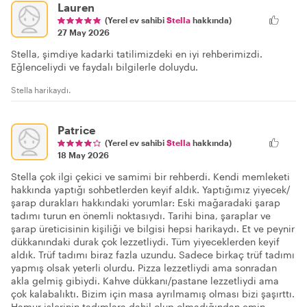
Lauren
(Yerel ev sahibi
Stella
hakkında)
27 May 2026
Stella, şimdiye kadarki tatilimizdeki en iyi rehberimizdi.
Eğlenceliydi ve faydalı bilgilerle doluydu.
Stella harikaydı.
Patrice
(Yerel ev sahibi
Stella
hakkında)
18 May 2026
Stella çok ilgi çekici ve samimi bir rehberdi. Kendi memleketi
hakkında yaptığı sohbetlerden keyif aldık. Yaptığımız yiyecek/
şarap durakları hakkındaki yorumlar: Eski mağaradaki şarap
tadımı turun en önemli noktasıydı. Tarihi bina, şaraplar ve
şarap üreticisinin kişiliği ve bilgisi hepsi harikaydı. Et ve peynir
dükkanındaki durak çok lezzetliydi. Tüm yiyeceklerden keyif
aldık. Trüf tadımı biraz fazla uzundu. Sadece birkaç trüf tadımı
yapmış olsak yeterli olurdu. Pizza lezzetliydi ama sonradan
akla gelmiş gibiydi. Kahve dükkanı/pastane lezzetliydi ama
çok kalabalıktı. Bizim için masa ayrılmamış olması bizi şaşırttı.
Hamur işlerinin tadımlara dahil olup olmadığından emin