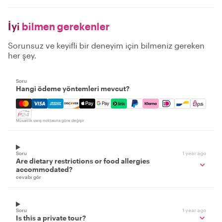
İyi
bilmen gerekenler
Sorunsuz ve keyifli bir deneyim için bilmeniz gereken
her şey.
Soru
Hangi ödeme yöntemleri mevcut?
Mastercard, Visa, Amex, Discover, Apple Pay, Google Pay
Müsaitlik varış noktasına göre değişir
Soru
1 year ago
Are dietary restrictions or food allergies
accommodated?
cevabı gör
Soru
1 year ago
Is this a private tour?