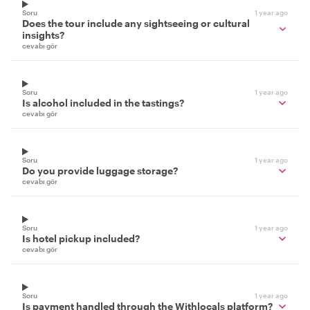
Soru
1 year ago
Does the tour include any sightseeing or cultural
insights?
cevabı gör
Soru
1 year ago
Is alcohol included in the tastings?
cevabı gör
Soru
1 year ago
Do you provide luggage storage?
cevabı gör
Soru
1 year ago
Is hotel pickup included?
cevabı gör
Soru
1 year ago
Is payment handled through the Withlocals platform?