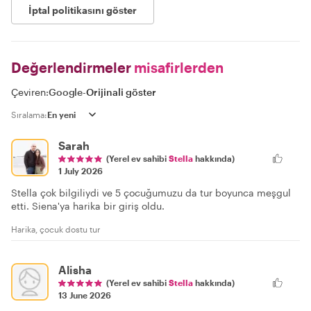
İptal politikasını göster
Değerlendirmeler
misafirlerden
Çeviren:
Google
-
Orijinali göster
Sıralama:
Sarah
(Yerel ev sahibi
Stella
hakkında)
1 July 2026
Stella çok bilgiliydi ve 5 çocuğumuzu da tur boyunca meşgul
etti. Siena'ya harika bir giriş oldu.
Harika, çocuk dostu tur
Alisha
(Yerel ev sahibi
Stella
hakkında)
13 June 2026