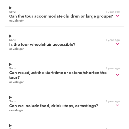
Soru
1 year ago
Can the tour accommodate children or large groups?
cevabı gör
Soru
1 year ago
Is the tour wheelchair accessible?
cevabı gör
Soru
1 year ago
Can we adjust the start time or extend/shorten the
tour?
cevabı gör
Soru
1 year ago
Can we include food, drink stops, or tastings?
cevabı gör