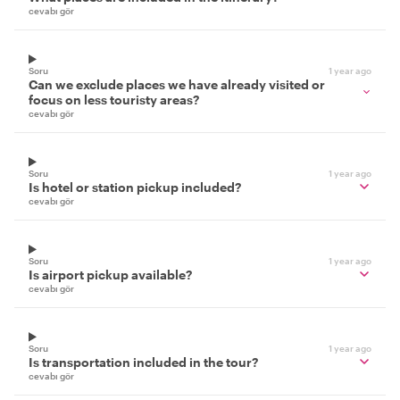
cevabı gör
Soru
1 year ago
Can we exclude places we have already visited or
focus on less touristy areas?
cevabı gör
Soru
1 year ago
Is hotel or station pickup included?
cevabı gör
Soru
1 year ago
Is airport pickup available?
cevabı gör
Soru
1 year ago
Is transportation included in the tour?
cevabı gör