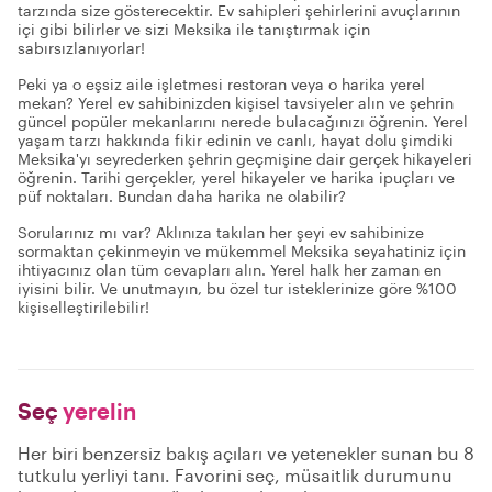
tarzında size gösterecektir. Ev sahipleri şehirlerini avuçlarının
içi gibi bilirler ve sizi Meksika ile tanıştırmak için
sabırsızlanıyorlar!
Peki ya o eşsiz aile işletmesi restoran veya o harika yerel
mekan? Yerel ev sahibinizden kişisel tavsiyeler alın ve şehrin
güncel popüler mekanlarını nerede bulacağınızı öğrenin. Yerel
yaşam tarzı hakkında fikir edinin ve canlı, hayat dolu şimdiki
Meksika'yı seyrederken şehrin geçmişine dair gerçek hikayeleri
öğrenin. Tarihi gerçekler, yerel hikayeler ve harika ipuçları ve
püf noktaları. Bundan daha harika ne olabilir?
Sorularınız mı var? Aklınıza takılan her şeyi ev sahibinize
sormaktan çekinmeyin ve mükemmel Meksika seyahatiniz için
ihtiyacınız olan tüm cevapları alın. Yerel halk her zaman en
iyisini bilir. Ve unutmayın, bu özel tur isteklerinize göre %100
kişiselleştirilebilir!
Seç
yerelin
Her biri benzersiz bakış açıları ve yetenekler sunan bu 8
tutkulu yerliyi tanı. Favorini seç, müsaitlik durumunu