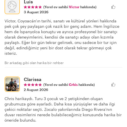
Luis
(Yerel ev sahibi
Victor
hakkında)
3 August 2026
Víctor, Coyoacán'ın tarihi, sanatı ve kültürel yönleri hakkında
pek çok şey paylaşan çok nazik bir genç adam. Hem İngilizce
hem de İspanyolca konuştu ve ayrıca profesyonel bir sanatçı
olarak deneyimlerini, kendisi de sanatçı adayı olan kızımla
paylaştı. Eğer bir gün tekrar gelirsek, onu sadece bir tur için
değil, edindiğimiz yeni bir dost olarak tekrar görmeyi çok
isteriz.
Bir arkadaş gibi olan harika bir rehber
Clarissa
(Yerel ev sahibi
Crhis
hakkında)
2 August 2026
Chris harikaydı. Turu 3 çocuk ve 2 yetişkinden oluşan
grubumuza göre ayarladı. Daha kısa yürüyüşler ve daha ilgi
çekici noktalar seçti. Zocalo yakınlarında Diego Rivera'nın
duvar resimlerini nerede bulabileceğimiz konusunda harika bir
öneride bulundu.