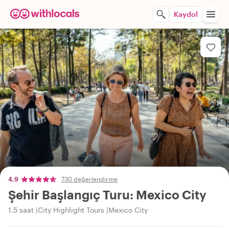
Kaydol
4,9
730 değerlendirme
Şehir Başlangıç Turu: Mexico City
1.5 saat
City Highlight Tours
Mexico City