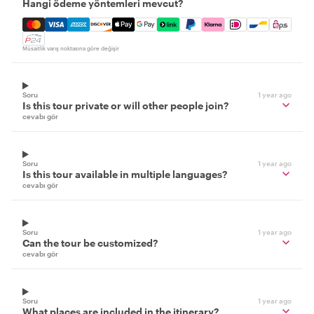
Hangi ödeme yöntemleri mevcut?
Mastercard, Visa, Amex, Discover, Apple Pay, Google Pay
Müsaitlik varış noktasına göre değişir
Soru
1 year ago
Is this tour private or will other people join?
cevabı gör
Soru
1 year ago
Is this tour available in multiple languages?
cevabı gör
Soru
1 year ago
Can the tour be customized?
cevabı gör
Soru
1 year ago
What places are included in the itinerary?