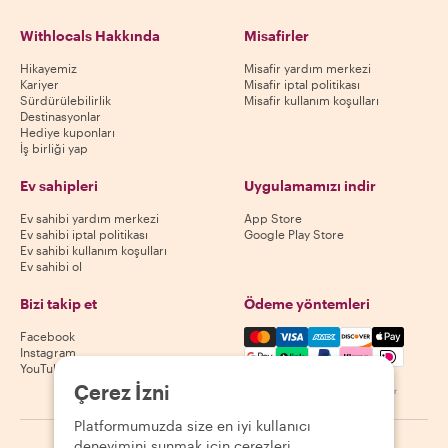
Withlocals Hakkında
Misafirler
Hikayemiz
Misafir yardım merkezi
Kariyer
Misafir iptal politikası
Sürdürülebilirlik
Misafir kullanım koşulları
Destinasyonlar
Hediye kuponları
İş birliği yap
Ev sahipleri
Uygulamamızı indir
Ev sahibi yardım merkezi
App Store
Ev sahibi iptal politikası
Google Play Store
Ev sahibi kullanım koşulları
Ev sahibi ol
Bizi takip et
Ödeme yöntemleri
Mastercard, Visa, Amex, Di
Facebook
Instagram
YouTube
Çerez İzni
Kullanılabilirlik destinasyona göre değişir
Platformumuzda size en iyi kullanıcı
deneyimini sunmak için çerezleri