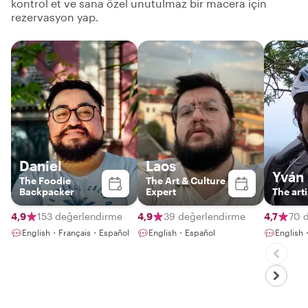
kontrol et ve sana özel unutulmaz bir macera için
rezervasyon yap.
Daniel
Laos
Yván
The Foodie
The Art & Culture
Backpacker
Expert
The arti
4,9
153 değerlendirme
4,9
39 değerlendirme
4,7
70 
English・Français・Español
English・Español
English