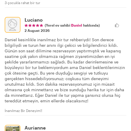
3 çocukla rahat bir tur
Luciano
(Yerel ev sahibi
Daniel
hakkında)
2 August 2026
Daniel kesinlikle inanılmaz bir tur rehberiydi! Son derece
bilgiliydi ve turun her anını ilgi çekici ve bilgilendirici kıldı.
Günün son saat dilimine rezervasyon yaptırmıştık ve kapanış
saatine çok yakın olmamıza rağmen ziyaretimizden en iyi
şekilde yararlanmamızı sağladı. Bu kadar derinlemesine ve
büyüleyici bir tur beklemiyordum ama Daniel beklentilerimizin
çok ötesine geçti. Bu yere duyduğu sevgiyi ve tutkuyu
gerçekten hissedebiliyorsunuz; coşkusu tüm deneyimi
unutulmaz kıldı. Son dakika rezervasyonumuz için müsait
olmasına çok minnettarız ve bize sunduğu harika tur için daha
da minnettarız. Eğer Daniel ile tur yapma şansınız olursa hiç
tereddüt etmeyin, emin ellerde olacaksınız!
İnanılmaz Bir Deneyim!!
Aurianne