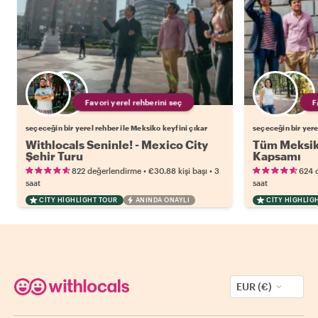
Favori yerel rehberini seç
seçeceğin bir yerel rehber ile Meksiko keyfini çıkar
seçeceğin bir yere
Withlocals Seninle! - Mexico City
Tüm Meksiko
Şehir Turu
Kapsamı
•
•
822 değerlendirme
€30.88
kişi başı
3
624 
saat
saat
CITY HIGHLIGHT TOUR
ANINDA ONAYLI
CITY HIGHLIG
EUR (€)