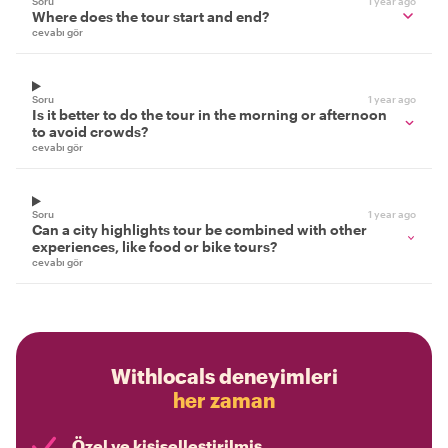
Soru
1 year ago
Where does the tour start and end?
cevabı gör
Soru
1 year ago
Is it better to do the tour in the morning or afternoon
to avoid crowds?
cevabı gör
Soru
1 year ago
Can a city highlights tour be combined with other
experiences, like food or bike tours?
cevabı gör
Withlocals deneyimleri
her zaman
Özel ve kişiselleştirilmiş