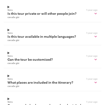
Soru
1 year ago
Is this tour private or will other people join?
cevabı gör
Soru
1 year ago
Is this tour available in multiple languages?
cevabı gör
Soru
1 year ago
Can the tour be customized?
cevabı gör
Soru
1 year ago
What places are included in the itinerary?
cevabı gör
Soru
1 year ago