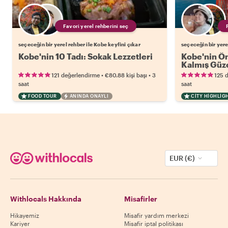
Favori yerel rehberini seç
seçeceğin bir yerel rehber ile Kobe keyfini çıkar
seçeceğin bir yere
Kobe'nin 10 Tadı: Sokak Lezzetleri
Kobe'nin Ön
Kalmış Güze
•
•
121 değerlendirme
€80.88
kişi başı
3
125 
saat
saat
FOOD TOUR
ANINDA ONAYLI
CITY HIGHLIG
EUR (€)
Withlocals Hakkında
Misafirler
Hikayemiz
Misafir yardım merkezi
Kariyer
Misafir iptal politikası