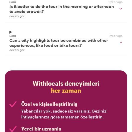
Soru
1 year ago
Is it better to do the tour in the morning or afternoon
to avoid crowds?
cevabı gör
Soru
1 year ago
Can a city highlights tour be combined with other
experiences, like food or bike tours?
cevabı gör
Withlocals deneyimleri
her zaman
Özel ve kişiselleştirilmiş
Yabancılar yok, sadece siz varsınız. Gezinizi
ihtiyaçlarınıza göre tamamen özelleştirin.
Yerel bir uzmanla