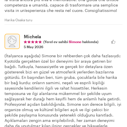
competenza e umanità, capace di trasformare una semplice
visita in un’esperienza che resta nel cuore. Consigliatissimo!
Harika Osaka turu
Michela
(Yerel ev sahibi
Simone
hakkında)
5 May 2026
(İtalyanca aşağıda) Simone bir rehberden çok daha fazlasıydı;
Kyoto'da gerçekten özel bir deneyimi bir araya getiren bir
bağdı. Tutkuyla, hassasiyetle ve gerçek bir detaylara özen
göstererek bizi en güzel ve atmosferik yerlerden bazılarına
götürdü. En başından beri, tüm gruba, çocuklarla bile harika
bir bağ kurdu; onların samimi, neşeli ve esprili kişiliği
sayesinde kendilerini ilgili ve rahat hissettiler. Herkesin
temposuna ve ilgi alanlarına mükemmel bir şekilde uyum
sağlayarak her durağı hem keyifli hem de anlamlı hale getirdi.
Profesyonel açıdan bakıldığında, Simone son derece bilgili, iyi
organize olmuş ve kültürel bilgileri açık ve ilgi çekici bir
şekilde paylaşma konusunda yetenekli olduğunu kanıtladı.
Açıklamaları zengin ama erişilebilirdi, her zaman deneyimi
daha da unutulmaz kılan ilginç gerçekler ve hikayelerle