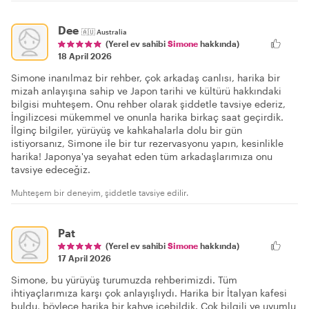
Dee
🇦🇺
Australia
(Yerel ev sahibi
Simone
hakkında)
18 April 2026
Simone inanılmaz bir rehber, çok arkadaş canlısı, harika bir
mizah anlayışına sahip ve Japon tarihi ve kültürü hakkındaki
bilgisi muhteşem. Onu rehber olarak şiddetle tavsiye ederiz,
İngilizcesi mükemmel ve onunla harika birkaç saat geçirdik.
İlginç bilgiler, yürüyüş ve kahkahalarla dolu bir gün
istiyorsanız, Simone ile bir tur rezervasyonu yapın, kesinlikle
harika! Japonya'ya seyahat eden tüm arkadaşlarımıza onu
tavsiye edeceğiz.
Muhteşem bir deneyim, şiddetle tavsiye edilir.
Pat
(Yerel ev sahibi
Simone
hakkında)
17 April 2026
Simone, bu yürüyüş turumuzda rehberimizdi. Tüm
ihtiyaçlarımıza karşı çok anlayışlıydı. Harika bir İtalyan kafesi
buldu, böylece harika bir kahve içebildik. Çok bilgili ve uyumlu