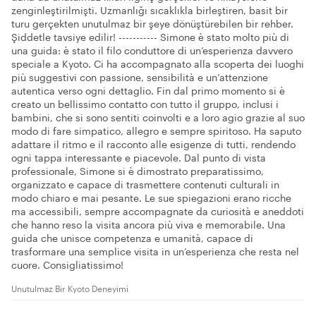
zenginleştirilmişti. Uzmanlığı sıcaklıkla birleştiren, basit bir
turu gerçekten unutulmaz bir şeye dönüştürebilen bir rehber.
Şiddetle tavsiye edilir! ----------- Simone è stato molto più di
una guida: è stato il filo conduttore di un’esperienza davvero
speciale a Kyoto. Ci ha accompagnato alla scoperta dei luoghi
più suggestivi con passione, sensibilità e un’attenzione
autentica verso ogni dettaglio. Fin dal primo momento si è
creato un bellissimo contatto con tutto il gruppo, inclusi i
bambini, che si sono sentiti coinvolti e a loro agio grazie al suo
modo di fare simpatico, allegro e sempre spiritoso. Ha saputo
adattare il ritmo e il racconto alle esigenze di tutti, rendendo
ogni tappa interessante e piacevole. Dal punto di vista
professionale, Simone si è dimostrato preparatissimo,
organizzato e capace di trasmettere contenuti culturali in
modo chiaro e mai pesante. Le sue spiegazioni erano ricche
ma accessibili, sempre accompagnate da curiosità e aneddoti
che hanno reso la visita ancora più viva e memorabile. Una
guida che unisce competenza e umanità, capace di
trasformare una semplice visita in un’esperienza che resta nel
cuore. Consigliatissimo!
Unutulmaz Bir Kyoto Deneyimi