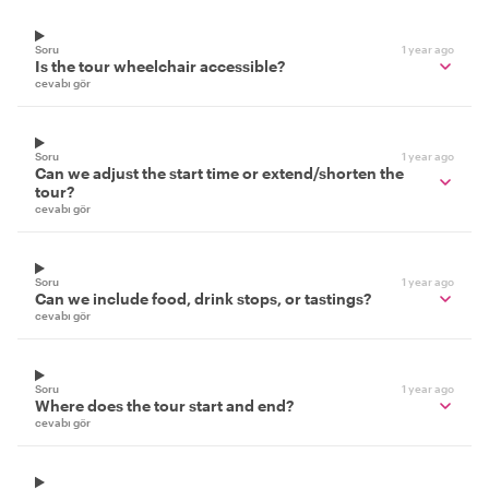
Soru
1 year ago
Is the tour wheelchair accessible?
cevabı gör
Soru
1 year ago
Can we adjust the start time or extend/shorten the
tour?
cevabı gör
Soru
1 year ago
Can we include food, drink stops, or tastings?
cevabı gör
Soru
1 year ago
Where does the tour start and end?
cevabı gör