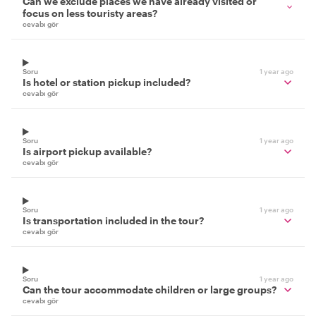
Can we exclude places we have already visited or
focus on less touristy areas?
cevabı gör
Soru
1 year ago
Is hotel or station pickup included?
cevabı gör
Soru
1 year ago
Is airport pickup available?
cevabı gör
Soru
1 year ago
Is transportation included in the tour?
cevabı gör
Soru
1 year ago
Can the tour accommodate children or large groups?
cevabı gör