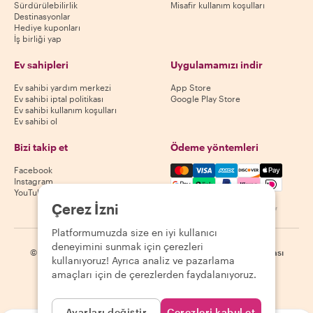
Sürdürülebilirlik
Misafir kullanım koşulları
Destinasyonlar
Hediye kuponları
İş birliği yap
Ev sahipleri
Uygulamamızı indir
Ev sahibi yardım merkezi
App Store
Ev sahibi iptal politikası
Google Play Store
Ev sahibi kullanım koşulları
Ev sahibi ol
Bizi takip et
Ödeme yöntemleri
Mastercard, Visa, Amex, Di
Facebook
Instagram
YouTube
Çerez İzni
Kullanılabilirlik destinasyona göre değişir
Platformumuzda size en iyi kullanıcı
deneyimini sunmak için çerezleri
©
2026
Withlocals.com
|
Gizlilik Politikası
|
Çerezler
|
Site haritası
kullanıyoruz! Ayrıca analiz ve pazarlama
amaçları için de çerezlerden faydalanıyoruz.
Ayarları değiştir
Çerezleri kabul et