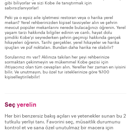
gibi biliyorlar ve sizi Kobe ile tanıştırmak için
sabırsızlanıyorlar!
Peki ya o eşsiz aile işletmesi restoran veya o harika yerel
mekan? Yerel rehberinizden kişisel tavsiyeler alın ve şehrin
mevcut popüler mekanlarını nerede bulacağınızı öğrenin. Yerel
yaşam tarzı hakkında bilgiler edinin ve canlı, hayat dolu
şimdiki Kobe'yi seyrederken şehrin geçmişi hakkında gerçek
hikayeleri öğrenin. Tarihi gerçekler, yerel hikayeler ve harika
ipuçları ve püf noktaları. Bundan daha harika ne olabilir?
Sorularınız mı var? Aklınıza takılan her şeyi rehberinize
sormaktan çekinmeyin ve mükemmel Kobe gezisi için
ihtiyacınız olan tüm cevapları alın. Yereller her zaman en iyisini
bilir. Ve unutmayın, bu özel tur isteklerinize göre %100
kişiselleştirilebilir!
Seç
yerelin
Her biri benzersiz bakış açıları ve yetenekler sunan bu 2
tutkulu yerliyi tanı. Favorini seç, müsaitlik durumunu
kontrol et ve sana özel unutulmaz bir macera için