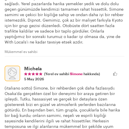
sağladı. Yerel pazarlarda harika yemekler yedik ve dolu dolu
geçen günümüzde kendimizi tamamen rahat hissettik. Simone
samimi ve çekici bir kişiliğe sahip ve ondan daha iyi bir rehber
istemezdik. Dipnot. Gemimiz, çok az bir maliyet farkıyla Kyoto
için bir grup gezisi düzenledi. Otobüste dört saatten fazla
trafikte kaldılar ve sadece bir taplo gördüler. Onlarla
yaptığımız bir sonraki turumuz o kadar iyi olmasa da, yine de
With Locals'ı ne kadar tavsiye etsek azdır.
Mükemmel ev sahibi
Michela
(Yerel ev sahibi
Simone
hakkında)
5 May 2026
(italiano sotto) Simone, bir rehberden çok daha fazlasıydı;
Osaka'da gerçekten özel bir deneyimi bir araya getiren bir
ipleydi. Tutku, hassasiyet ve gerçek bir detaylara özen
göstererek bizi en güzel ve atmosferik yerlerden bazılarına
götürdü. En başından beri, tüm grupla, çocuklarla bile harika
bir bağ kurdu; onların samimi, neşeli ve esprili kişiliği
sayesinde kendilerini ilgili ve rahat hissettiler. Herkesin
temposuna ve ilgi alanlarına mükemmel bir şekilde uyum