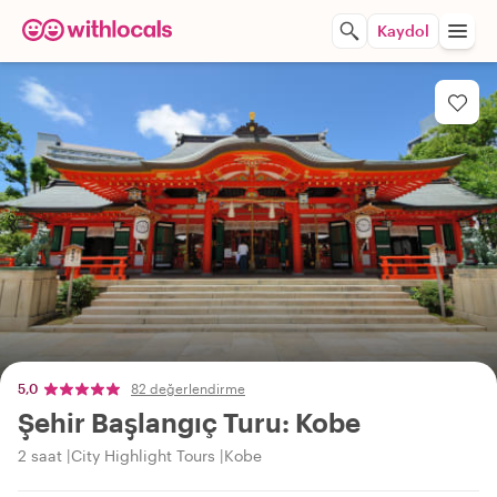
Kaydol
5,0
82 değerlendirme
Şehir Başlangıç Turu: Kobe
2 saat
City Highlight Tours
Kobe