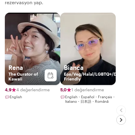
rezervasyon yap.
Rena
Bianca
The Curator of
Eco/Veg/Halal/LGBTQ+/Disabled/K
Kawaii
Friendly
4,9
4 değerlendirme
5,0
1 değerlendirme
English
English・Español・Français・
Italiano・日本語・Română