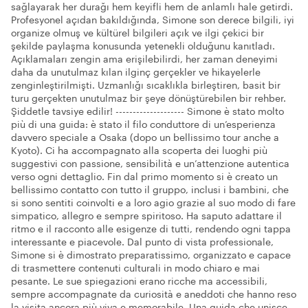
sağlayarak her durağı hem keyifli hem de anlamlı hale getirdi.
Profesyonel açıdan bakıldığında, Simone son derece bilgili, iyi
organize olmuş ve kültürel bilgileri açık ve ilgi çekici bir
şekilde paylaşma konusunda yetenekli olduğunu kanıtladı.
Açıklamaları zengin ama erişilebilirdi, her zaman deneyimi
daha da unutulmaz kılan ilginç gerçekler ve hikayelerle
zenginleştirilmişti. Uzmanlığı sıcaklıkla birleştiren, basit bir
turu gerçekten unutulmaz bir şeye dönüştürebilen bir rehber.
Şiddetle tavsiye edilir! -------------------- Simone è stato molto
più di una guida: è stato il filo conduttore di un’esperienza
davvero speciale a Osaka (dopo un bellissimo tour anche a
Kyoto). Ci ha accompagnato alla scoperta dei luoghi più
suggestivi con passione, sensibilità e un’attenzione autentica
verso ogni dettaglio. Fin dal primo momento si è creato un
bellissimo contatto con tutto il gruppo, inclusi i bambini, che
si sono sentiti coinvolti e a loro agio grazie al suo modo di fare
simpatico, allegro e sempre spiritoso. Ha saputo adattare il
ritmo e il racconto alle esigenze di tutti, rendendo ogni tappa
interessante e piacevole. Dal punto di vista professionale,
Simone si è dimostrato preparatissimo, organizzato e capace
di trasmettere contenuti culturali in modo chiaro e mai
pesante. Le sue spiegazioni erano ricche ma accessibili,
sempre accompagnate da curiosità e aneddoti che hanno reso
la visita ancora più viva e memorabile. Una guida che unisce