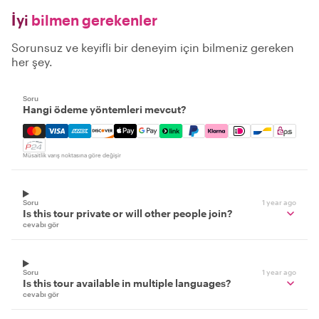
İyi
bilmen gerekenler
Sorunsuz ve keyifli bir deneyim için bilmeniz gereken
her şey.
Soru
Hangi ödeme yöntemleri mevcut?
Mastercard, Visa, Amex, Discover, Apple Pay, Google Pay
Müsaitlik varış noktasına göre değişir
Soru
1 year ago
Is this tour private or will other people join?
cevabı gör
Soru
1 year ago
Is this tour available in multiple languages?
cevabı gör