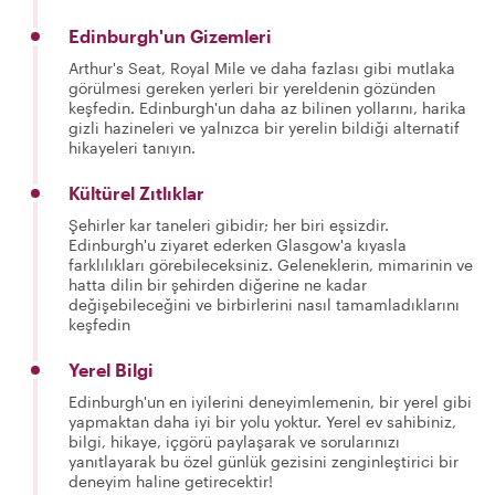
Edinburgh'un Gizemleri
Arthur's Seat, Royal Mile ve daha fazlası gibi mutlaka
görülmesi gereken yerleri bir yereldenin gözünden
keşfedin. Edinburgh'un daha az bilinen yollarını, harika
gizli hazineleri ve yalnızca bir yerelin bildiği alternatif
hikayeleri tanıyın.
Kültürel Zıtlıklar
Şehirler kar taneleri gibidir; her biri eşsizdir.
Edinburgh'u ziyaret ederken Glasgow'a kıyasla
farklılıkları görebileceksiniz. Geleneklerin, mimarinin ve
hatta dilin bir şehirden diğerine ne kadar
değişebileceğini ve birbirlerini nasıl tamamladıklarını
keşfedin
Yerel Bilgi
Edinburgh'un en iyilerini deneyimlemenin, bir yerel gibi
yapmaktan daha iyi bir yolu yoktur. Yerel ev sahibiniz,
bilgi, hikaye, içgörü paylaşarak ve sorularınızı
yanıtlayarak bu özel günlük gezisini zenginleştirici bir
deneyim haline getirecektir!