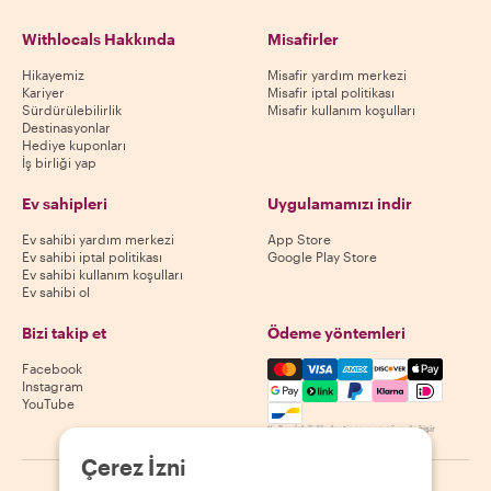
Withlocals Hakkında
Misafirler
Hikayemiz
Misafir yardım merkezi
Kariyer
Misafir iptal politikası
Sürdürülebilirlik
Misafir kullanım koşulları
Destinasyonlar
Hediye kuponları
İş birliği yap
Ev sahipleri
Uygulamamızı indir
Ev sahibi yardım merkezi
App Store
Ev sahibi iptal politikası
Google Play Store
Ev sahibi kullanım koşulları
Ev sahibi ol
Bizi takip et
Ödeme yöntemleri
Mastercard, Visa, Amex, Di
Facebook
Instagram
YouTube
Kullanılabilirlik destinasyona göre değişir
Çerez İzni