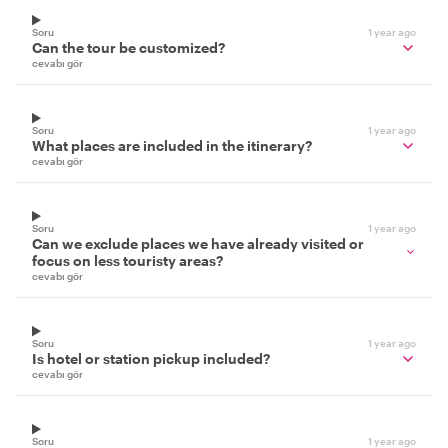
Soru
1 year ago
Can the tour be customized?
cevabı gör
Soru
1 year ago
What places are included in the itinerary?
cevabı gör
Soru
1 year ago
Can we exclude places we have already visited or
focus on less touristy areas?
cevabı gör
Soru
1 year ago
Is hotel or station pickup included?
cevabı gör
Soru
1 year ago