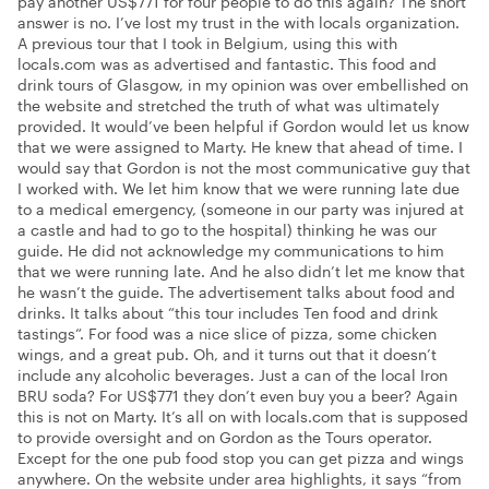
pay another US$771 for four people to do this again? The short
answer is no. I’ve lost my trust in the with locals organization.
A previous tour that I took in Belgium, using this with
locals.com was as advertised and fantastic. This food and
drink tours of Glasgow, in my opinion was over embellished on
the website and stretched the truth of what was ultimately
provided. It would’ve been helpful if Gordon would let us know
that we were assigned to Marty. He knew that ahead of time. I
would say that Gordon is not the most communicative guy that
I worked with. We let him know that we were running late due
to a medical emergency, (someone in our party was injured at
a castle and had to go to the hospital) thinking he was our
guide. He did not acknowledge my communications to him
that we were running late. And he also didn’t let me know that
he wasn’t the guide. The advertisement talks about food and
drinks. It talks about “this tour includes Ten food and drink
tastings“. For food was a nice slice of pizza, some chicken
wings, and a great pub. Oh, and it turns out that it doesn’t
include any alcoholic beverages. Just a can of the local Iron
BRU soda? For US$771 they don’t even buy you a beer? Again
this is not on Marty. It’s all on with locals.com that is supposed
to provide oversight and on Gordon as the Tours operator.
Except for the one pub food stop you can get pizza and wings
anywhere. On the website under area highlights, it says “from