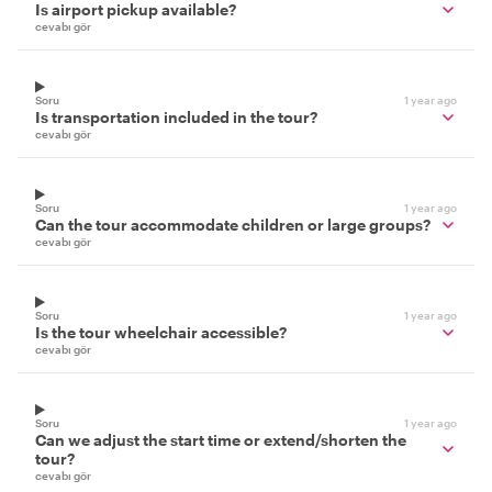
Is airport pickup available?
cevabı gör
Soru
1 year ago
Is transportation included in the tour?
cevabı gör
Soru
1 year ago
Can the tour accommodate children or large groups?
cevabı gör
Soru
1 year ago
Is the tour wheelchair accessible?
cevabı gör
Soru
1 year ago
Can we adjust the start time or extend/shorten the
tour?
cevabı gör