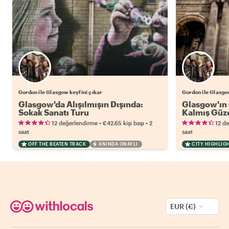
Gordon ile Glasgow keyfini çıkar
Gordon ile Glasgow
Glasgow'da Alışılmışın Dışında:
Glasgow'ın 
Sokak Sanatı Turu
Kalmış Güze
•
•
12 değerlendirme
€42.65
kişi başı
2
12 d
saat
saat
OFF THE BEATEN TRACK
ANINDA ONAYLI
CITY HIGHLIG
EUR (€)