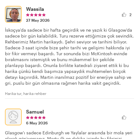
Wassila
2
27 May 2026
İskoçya'da sadece bir hafta geçirdik ve ne yazık ki Glasgow'da
sadece bir gün kalabildik. Turu rezerve ettiğimize çok sevindik.
Rehberimiz Martin harikaydı. Şehri seviyor ve tarihini biliyor.
Sadece 3 saat içinde bize şehir tarihi ve gelişimi hakkında iyi
bir fikir vermeyi başardı. Tur sonunda bizi McKintosh evinde
bırakmasını istemiştik ve bunu mükemmel bir şekilde
planlayıp başardı. Onunla birlikte katedrali ziyaret ettik ki bu
harika çünkü kendi başımıza yapsaydık muhtemelen birçok
detayı kaçırırdık. Martin inanılmaz pozitif bir enerjiye sahip ve
gri, puslu bir gün olmasına rağmen harika vakit geçirdik.
Harika tur, harika rehber
Samuel
6 May 2026
Glasgow'ı sadece Edinburgh ve Yaylalar arasında bir mola yeri
olarak görüyorsanız, Marty ilk on dakika içinde bu fikrinizi