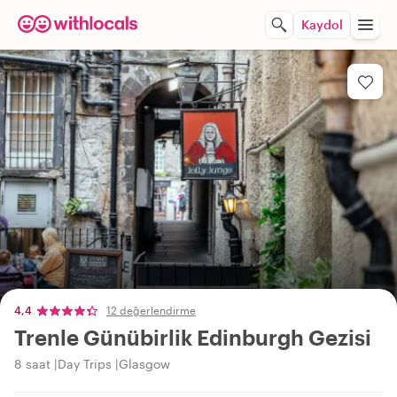
Kaydol
4,4
12 değerlendirme
Trenle Günübirlik Edinburgh Gezisi
8 saat
Day Trips
Glasgow