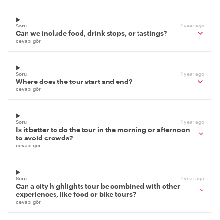
Soru
1 year ago
Can we include food, drink stops, or tastings?
cevabı gör
Soru
1 year ago
Where does the tour start and end?
cevabı gör
Soru
1 year ago
Is it better to do the tour in the morning or afternoon
to avoid crowds?
cevabı gör
Soru
1 year ago
Can a city highlights tour be combined with other
experiences, like food or bike tours?
cevabı gör