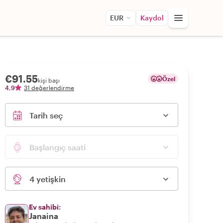
EUR
Kaydol
€91.55
Özel
kişi başı
4,9
31 değerlendirme
Tarih seç
Başlangıç saati
4 yetişkin
Ev sahibi:
Janaina