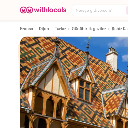
Nereye gidiyorsun?
Fransa
›
Dijon
›
Turlar
›
Günübirlik geziler
›
Şehir Ka