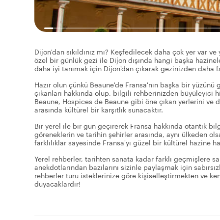
Dijon'dan sıkıldınız mı? Keşfedilecek daha çok yer var ve 
özel bir günlük gezi ile Dijon dışında hangi başka hazinel
daha iyi tanımak için Dijon'dan çıkarak gezinizden daha fa
Hazır olun çünkü Beaune'de Fransa'nın başka bir yüzünü gör
çıkanları hakkında olup, bilgili rehberinizden büyüleyici
Beaune, Hospices de Beaune gibi öne çıkan yerlerini ve d
arasında kültürel bir karşıtlık sunacaktır.
Bir yerel ile bir gün geçirerek Fransa hakkında otantik bil
göreneklerin ve tarihin şehirler arasında, aynı ülkeden olsa
farklılıklar sayesinde Fransa'yı güzel bir kültürel hazine ha
Yerel rehberler, tarihten sanata kadar farklı geçmişlere sa
anekdotlarından bazılarını sizinle paylaşmak için sabırsızl
rehberler turu isteklerinize göre kişiselleştirmekten ve k
duyacaklardır!