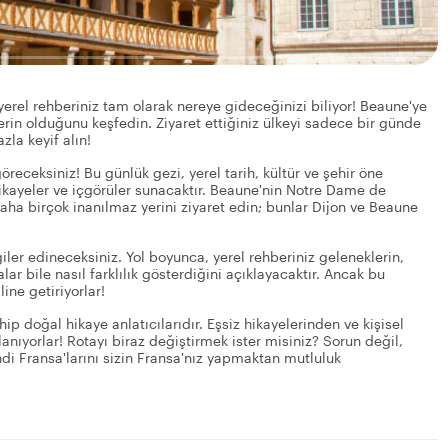
yerel rehberiniz tam olarak nereye gideceğinizi biliyor! Beaune'ye
erin olduğunu keşfedin. Ziyaret ettiğiniz ülkeyi sadece bir günde
zla keyif alın!
eceksiniz! Bu günlük gezi, yerel tarih, kültür ve şehir öne
 hikayeler ve içgörüler sunacaktır. Beaune'nin Notre Dame de
aha birçok inanılmaz yerini ziyaret edin; bunlar Dijon ve Beaune
giler edineceksiniz. Yol boyunca, yerel rehberiniz geleneklerin,
lar bile nasıl farklılık gösterdiğini açıklayacaktır. Ancak bu
line getiriyorlar!
hip doğal hikaye anlatıcılarıdır. Eşsiz hikayelerinden ve kişisel
anıyorlar! Rotayı biraz değiştirmek ister misiniz? Sorun değil,
endi Fransa'larını sizin Fransa'nız yapmaktan mutluluk