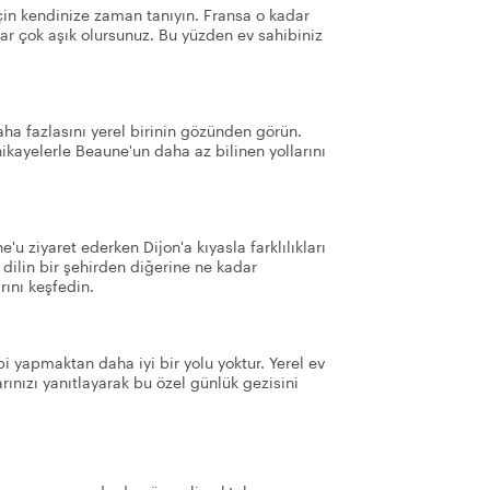
çin kendinize zaman tanıyın. Fransa o kadar
dar çok aşık olursunuz. Bu yüzden ev sahibiniz
 fazlasını yerel birinin gözünden görün.
f hikayelerle Beaune'un daha az bilinen yollarını
ne'u ziyaret ederken Dijon'a kıyasla farklılıkları
 dilin bir şehirden diğerine ne kadar
rını keşfedin.
i yapmaktan daha iyi bir yolu yoktur. Yerel ev
arınızı yanıtlayarak bu özel günlük gezisini