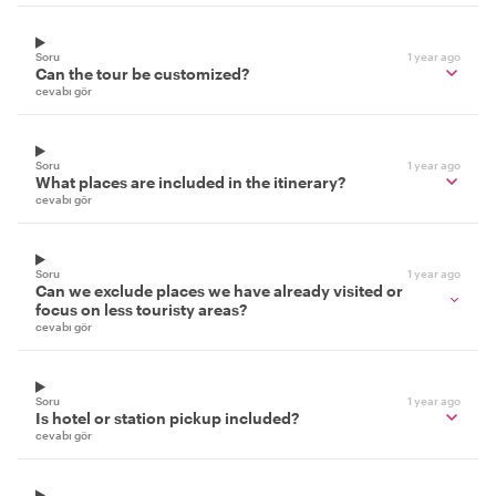
Soru
1 year ago
Can the tour be customized?
cevabı gör
Soru
1 year ago
What places are included in the itinerary?
cevabı gör
Soru
1 year ago
Can we exclude places we have already visited or
focus on less touristy areas?
cevabı gör
Soru
1 year ago
Is hotel or station pickup included?
cevabı gör