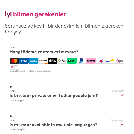
İyi
bilmen gerekenler
Sorunsuz ve keyifli bir deneyim için bilmeniz gereken
her şey.
Soru
Hangi ödeme yöntemleri mevcut?
Mastercard, Visa, Amex, Discover, Apple Pay, Google Pay
Müsaitlik varış noktasına göre değişir
Soru
1 year ago
Is this tour private or will other people join?
cevabı gör
Soru
1 year ago
Is this tour available in multiple languages?
cevabı gör