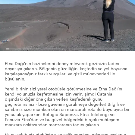
Etna Dağı'nın hazinelerini deneyimleyerek gezinizin tadını
doyasıya çıkarın. Bölgenin güzelliğini keşfedin ve yol boyunca
karşılaşacağınız farklı vurguları ve gizli mücevherleri ile
büyülenin.
Yerel birinin sizi yerel otobüsle götürmesine ve Etna Dağı'nı
kendi yolunuzla keşfetmesine izin verin; şimdi Catania
dışındaki diğer öne çıkan yerleri keşfederek günü
geçirebilirsiniz - bize güvenin; görülmeye değerler! Bilgili ev
sahibiniz size mümkün olan en manzaralı rota ile büyüleyici bir
yolculuk yaparken. Refugio Sapienza, Etna Teleferiği ve
Fenuvia Etna'dan ve bu güzel bölgedeki birçok muhteşem
manzara noktasından manzaranın tadını çıkarın.
Ve ev sahibiniz otobüste size eşlik ederken, arkanıza yaslanıp