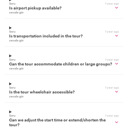
Soru
1 year ago
Is airport pickup available?
cevabı gör
Soru
1 year ago
Is transportation included in the tour?
cevabı gör
Soru
1 year ago
Can the tour accommodate children or large groups?
cevabı gör
Soru
1 year ago
Is the tour wheelchair accessible?
cevabı gör
Soru
1 year ago
Can we adjust the start time or extend/shorten the
tour?