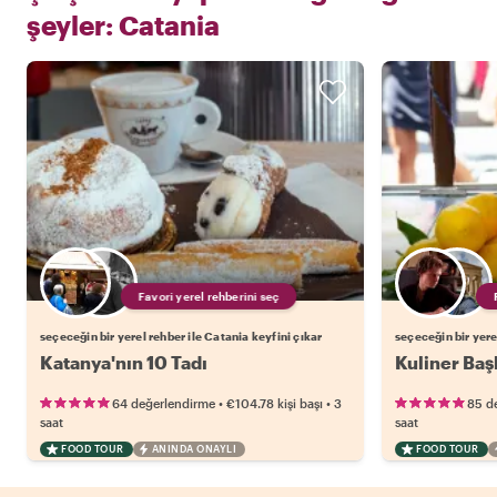
şeyler:
Catania
Favori yerel rehberini seç
seçeceğin bir yerel rehber ile Catania keyfini çıkar
seçeceğin bir yere
Katanya'nın 10 Tadı
Kuliner Baş
•
•
64 değerlendirme
€104.78
kişi başı
3
85 d
saat
saat
FOOD TOUR
ANINDA ONAYLI
FOOD TOUR