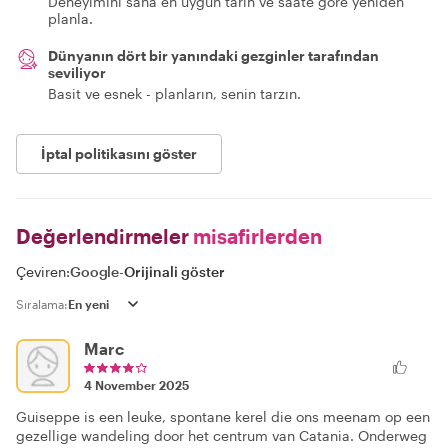
Deneyimini sana en uygun tarih ve saate göre yeniden
planla.
Dünyanın dört bir yanındaki gezginler tarafından
seviliyor
Basit ve esnek - planların, senin tarzın.
İptal politikasını göster
Değerlendirmeler
misafirlerden
Çeviren:
Google
-
Orijinali göster
Sıralama:
Marc
4 November 2025
Guiseppe is een leuke, spontane kerel die ons meenam op een
gezellige wandeling door het centrum van Catania. Onderweg