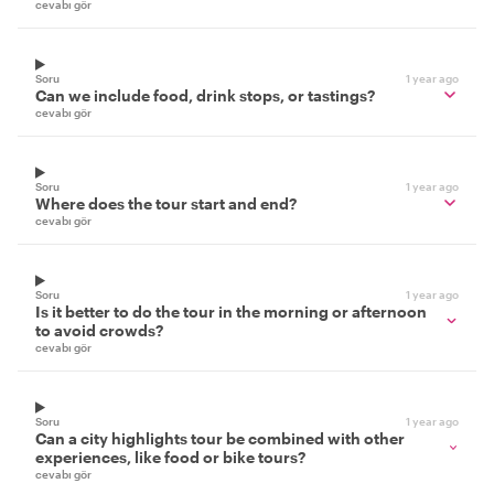
cevabı gör
Soru
1 year ago
Can we include food, drink stops, or tastings?
cevabı gör
Soru
1 year ago
Where does the tour start and end?
cevabı gör
Soru
1 year ago
Is it better to do the tour in the morning or afternoon
to avoid crowds?
cevabı gör
Soru
1 year ago
Can a city highlights tour be combined with other
experiences, like food or bike tours?
cevabı gör