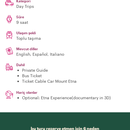
Kategori
Day Trips
Süre
9 saat
Ulaşım şekli
Toplu taşıma
Mevcut diller
English, Español, Italiano
Dahil
Private Guide
Bus Ticket
Ticket Cable Car Mount Etna
Hariç olanlar
Optional: Etna Experience(documentary in 3D)
bu turu rezerve etmen için 6 neden