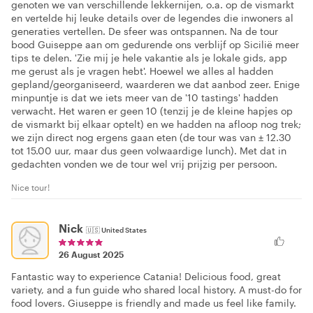
genoten we van verschillende lekkernijen, o.a. op de vismarkt
en vertelde hij leuke details over de legendes die inwoners al
generaties vertellen. De sfeer was ontspannen. Na de tour
bood Guiseppe aan om gedurende ons verblijf op Sicilië meer
tips te delen. 'Zie mij je hele vakantie als je lokale gids, app
me gerust als je vragen hebt'. Hoewel we alles al hadden
gepland/georganiseerd, waarderen we dat aanbod zeer. Enige
minpuntje is dat we iets meer van de '10 tastings' hadden
verwacht. Het waren er geen 10 (tenzij je de kleine hapjes op
de vismarkt bij elkaar optelt) en we hadden na afloop nog trek;
we zijn direct nog ergens gaan eten (de tour was van ± 12.30
tot 15.00 uur, maar dus geen volwaardige lunch). Met dat in
gedachten vonden we de tour wel vrij prijzig per persoon.
Nice tour!
Nick
🇺🇸
United States
26 August 2025
Fantastic way to experience Catania! Delicious food, great
variety, and a fun guide who shared local history. A must-do for
food lovers. Giuseppe is friendly and made us feel like family.