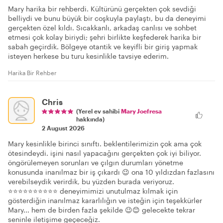
Mary harika bir rehberdi. Kültürünü gerçekten çok sevdiği
belliydi ve bunu büyük bir coşkuyla paylaştı, bu da deneyimi
gerçekten özel kıldı. Sıcakkanlı, arkadaş canlısı ve sohbet
etmesi çok kolay biriydi; şehri birlikte keşfederek harika bir
sabah geçirdik. Bölgeye otantik ve keyifli bir giriş yapmak
isteyen herkese bu turu kesinlikle tavsiye ederim.
Harika Bir Rehber
Chris
(Yerel ev sahibi
Mary Joefresa
hakkında)
2 August 2026
Mary kesinlikle birinci sınıftı. beklentilerimizin çok ama çok
ötesindeydi. işini nasıl yapacağını gerçekten çok iyi biliyor.
öngörülemeyen sorunları ve çılgın durumları yönetme
konusunda inanılmaz bir iş çıkardı 😉 ona 10 yıldızdan fazlasını
verebilseydik verirdik, bu yüzden burada veriyoruz.
⭐️⭐️⭐️⭐️⭐️⭐️⭐️⭐️⭐️⭐️ deneyimimizi unutulmaz kılmak için
gösterdiğin inanılmaz kararlılığın ve isteğin için teşekkürler
Mary... hem de birden fazla şekilde 😉😊 gelecekte tekrar
seninle iletişime geçeceğiz.