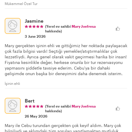
Mükemmel Özel Tur
Jasmine
(Yerel ev sahibi
Mary Joefresa
hakkında)
3 June 2026
Mary gerçekten işinin ehli ve gittiğimiz her noktada paylaşacak
çok fazla bilgisi vardı! Seçtiği yemekler/atıştırmalıklar çok
lezzetliydi. Ayrıca genel olarak vakit geçirmesi harika bir insan!
Fiyatına kesinlikle değer, herkese onunla bir tur rezervasyonu
yapmasını şiddetle tavsiye ederim. Cebu'ya bir dahaki
gelişimde onun başka bir deneyimini daha denemek isterim.
İşinin ehli
Bert
(Yerel ev sahibi
Mary Joefresa
hakkında)
26 May 2026
Mary ile Cebu turundan gerçekten çok keyif aldım. Mary çok
bilgiliydi ve aklımdaki tüm soruları yanıtlamaktan mutluluk