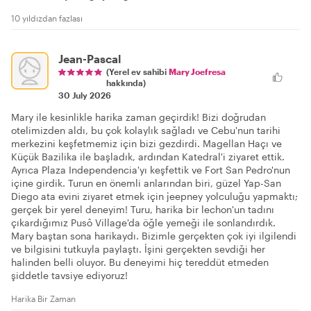
10 yıldızdan fazlası
Jean-Pascal
(Yerel ev sahibi
Mary Joefresa
hakkında)
30 July 2026
Mary ile kesinlikle harika zaman geçirdik! Bizi doğrudan
otelimizden aldı, bu çok kolaylık sağladı ve Cebu'nun tarihi
merkezini keşfetmemiz için bizi gezdirdi. Magellan Haçı ve
Küçük Bazilika ile başladık, ardından Katedral'i ziyaret ettik.
Ayrıca Plaza Independencia'yı keşfettik ve Fort San Pedro'nun
içine girdik. Turun en önemli anlarından biri, güzel Yap-San
Diego ata evini ziyaret etmek için jeepney yolculuğu yapmaktı;
gerçek bir yerel deneyim! Turu, harika bir lechon'un tadını
çıkardığımız Pusô Village'da öğle yemeği ile sonlandırdık.
Mary baştan sona harikaydı. Bizimle gerçekten çok iyi ilgilendi
ve bilgisini tutkuyla paylaştı. İşini gerçekten sevdiği her
halinden belli oluyor. Bu deneyimi hiç tereddüt etmeden
şiddetle tavsiye ediyoruz!
Harika Bir Zaman