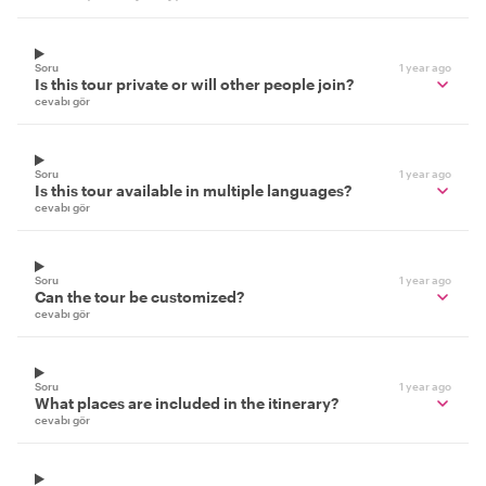
Soru
1 year ago
Is this tour private or will other people join?
cevabı gör
Soru
1 year ago
Is this tour available in multiple languages?
cevabı gör
Soru
1 year ago
Can the tour be customized?
cevabı gör
Soru
1 year ago
What places are included in the itinerary?
cevabı gör