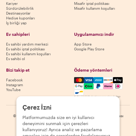
Kariyer
Misafir iptal politikası
Sürdürülebilirlik
Misafir kullanım koşulları
Destinasyonlar
Hediye kuponları
İş birliği yap
Ev sahipleri
Uygulamamızı indir
Ev sahibi yardım merkezi
App Store
Ev sahibi iptal politikası
Google Play Store
Ev sahibi kullanım koşulları
Ev sahibi ol
Bizi takip et
Ödeme yöntemleri
Mastercard, Visa, Amex, Di
Facebook
Instagram
YouTube
Kullanılabilirlik destinasyona göre değişir
Çerez İzni
©
2026
Withlocals.com
|
Gizlilik Politikası
|
Çerezler
|
Site haritası
Platformumuzda size en iyi kullanıcı
deneyimini sunmak için çerezleri
kullanıyoruz! Ayrıca analiz ve pazarlama
amaçları için de çerezlerden faydalanıyoruz.