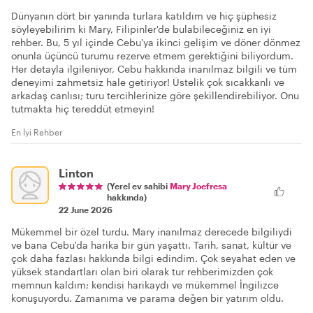
Dünyanın dört bir yanında turlara katıldım ve hiç şüphesiz
söyleyebilirim ki Mary, Filipinler'de bulabileceğiniz en iyi
rehber. Bu, 5 yıl içinde Cebu'ya ikinci gelişim ve döner dönmez
onunla üçüncü turumu rezerve etmem gerektiğini biliyordum.
Her detayla ilgileniyor, Cebu hakkında inanılmaz bilgili ve tüm
deneyimi zahmetsiz hale getiriyor! Üstelik çok sıcakkanlı ve
arkadaş canlısı; turu tercihlerinize göre şekillendirebiliyor. Onu
tutmakta hiç tereddüt etmeyin!
En İyi Rehber
Linton
(Yerel ev sahibi
Mary Joefresa
hakkında)
22 June 2026
Mükemmel bir özel turdu. Mary inanılmaz derecede bilgiliydi
ve bana Cebu'da harika bir gün yaşattı. Tarih, sanat, kültür ve
çok daha fazlası hakkında bilgi edindim. Çok seyahat eden ve
yüksek standartları olan biri olarak tur rehberimizden çok
memnun kaldım; kendisi harikaydı ve mükemmel İngilizce
konuşuyordu. Zamanıma ve parama değen bir yatırım oldu.