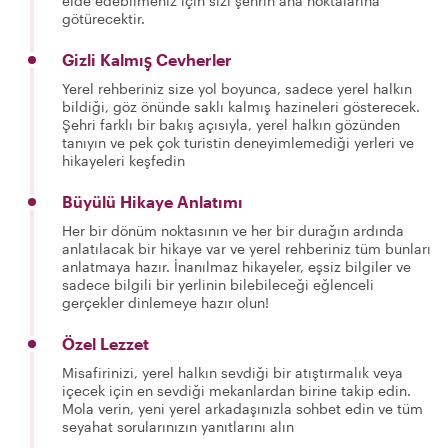
elde edebilmeniz için sizi şehrin ana noktalarına
götürecektir.
Gizli Kalmış Cevherler
Yerel rehberiniz size yol boyunca, sadece yerel halkın
bildiği, göz önünde saklı kalmış hazineleri gösterecek.
Şehri farklı bir bakış açısıyla, yerel halkın gözünden
tanıyın ve pek çok turistin deneyimlemediği yerleri ve
hikayeleri keşfedin
Büyülü Hikaye Anlatımı
Her bir dönüm noktasının ve her bir durağın ardında
anlatılacak bir hikaye var ve yerel rehberiniz tüm bunları
anlatmaya hazır. İnanılmaz hikayeler, eşsiz bilgiler ve
sadece bilgili bir yerlinin bilebileceği eğlenceli
gerçekler dinlemeye hazır olun!
Özel Lezzet
Misafirinizi, yerel halkın sevdiği bir atıştırmalık veya
içecek için en sevdiği mekanlardan birine takip edin.
Mola verin, yeni yerel arkadaşınızla sohbet edin ve tüm
seyahat sorularınızın yanıtlarını alın