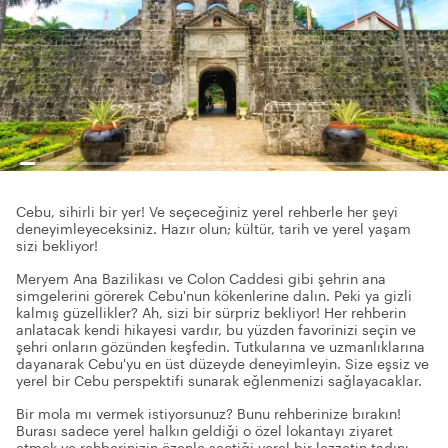
Cebu, sihirli bir yer! Ve seçeceğiniz yerel rehberle her şeyi
deneyimleyeceksiniz. Hazır olun; kültür, tarih ve yerel yaşam
sizi bekliyor!
Meryem Ana Bazilikası ve Colon Caddesi gibi şehrin ana
simgelerini görerek Cebu'nun kökenlerine dalın. Peki ya gizli
kalmış güzellikler? Ah, sizi bir sürpriz bekliyor! Her rehberin
anlatacak kendi hikayesi vardır, bu yüzden favorinizi seçin ve
şehri onların gözünden keşfedin. Tutkularına ve uzmanlıklarına
dayanarak Cebu'yu en üst düzeyde deneyimleyin. Size eşsiz ve
yerel bir Cebu perspektifi sunarak eğlenmenizi sağlayacaklar.
Bir mola mı vermek istiyorsunuz? Bunu rehberinize bırakın!
Burası sadece yerel halkın geldiği o özel lokantayı ziyaret
etmek ve rehberinizin özenle seçtiği yerel bir lezzetin tadını