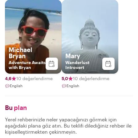
Michael
Bryan
Mary
Adventure Awaits
Wanderlust
with Bryan
Introvert
4,6
10 değerlendirme
5,0
10 değerlendirme
English
English
Bu
plan
Yerel rehberinizle neler yapacağınızı görmek için
aşağıdaki plana göz atın. Bu teklifi dilediğiniz rehber ile
kişiselleştirmekten çekinmeyin.