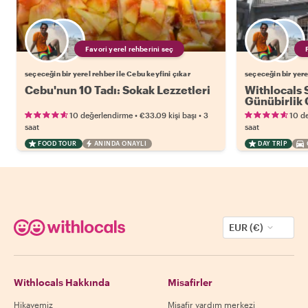
Favori yerel rehberini seç
seçeceğin bir yerel rehber ile Cebu keyfini çıkar
seçeceğin bir yere
Cebu'nun 10 Tadı: Sokak Lezzetleri
Withlocals 
Günübirlik 
•
•
10 değerlendirme
€33.09
kişi başı
3
10 d
saat
saat
FOOD TOUR
ANINDA ONAYLI
DAY TRIP
EUR (€)
Withlocals Hakkında
Misafirler
Hikayemiz
Misafir yardım merkezi