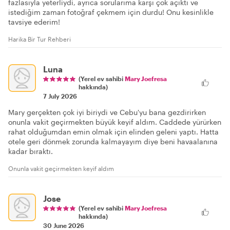
fazlasıyla yeterliydi, ayrıca sorularıma karşı çok açıktı ve
istediğim zaman fotoğraf çekmem için durdu! Onu kesinlikle
tavsiye ederim!
Harika Bir Tur Rehberi
Luna
(Yerel ev sahibi
Mary Joefresa
hakkında)
7 July 2026
Mary gerçekten çok iyi biriydi ve Cebu'yu bana gezdirirken
onunla vakit geçirmekten büyük keyif aldım. Caddede yürürken
rahat olduğumdan emin olmak için elinden geleni yaptı. Hatta
otele geri dönmek zorunda kalmayayım diye beni havaalanına
kadar bıraktı.
Onunla vakit geçirmekten keyif aldım
Jose
(Yerel ev sahibi
Mary Joefresa
hakkında)
30 June 2026