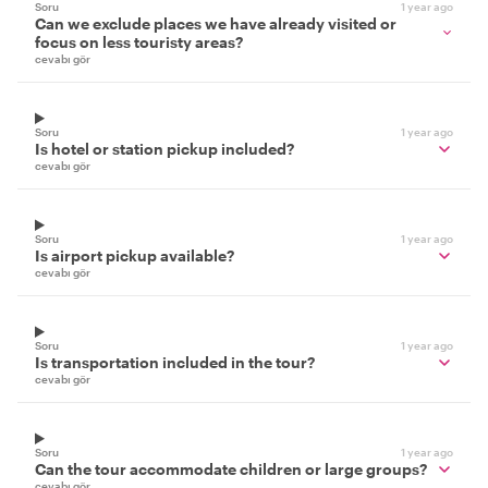
Soru
1 year ago
Can we exclude places we have already visited or
focus on less touristy areas?
cevabı gör
Soru
1 year ago
Is hotel or station pickup included?
cevabı gör
Soru
1 year ago
Is airport pickup available?
cevabı gör
Soru
1 year ago
Is transportation included in the tour?
cevabı gör
Soru
1 year ago
Can the tour accommodate children or large groups?
cevabı gör