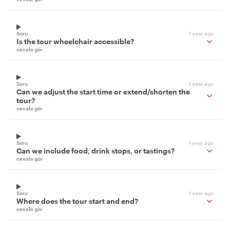
Soru
1 year ago
Is the tour wheelchair accessible?
cevabı gör
Soru
1 year ago
Can we adjust the start time or extend/shorten the
tour?
cevabı gör
Soru
1 year ago
Can we include food, drink stops, or tastings?
cevabı gör
Soru
1 year ago
Where does the tour start and end?
cevabı gör