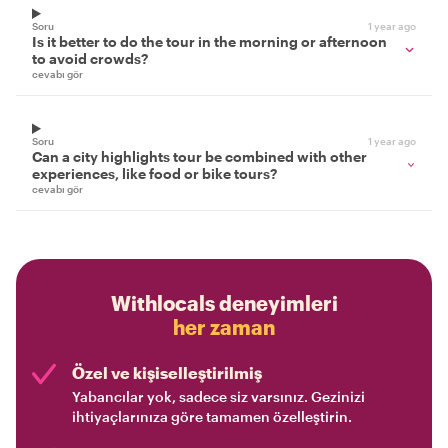
Soru
1 year ago
Is it better to do the tour in the morning or afternoon
to avoid crowds?
cevabı gör
Soru
1 year ago
Can a city highlights tour be combined with other
experiences, like food or bike tours?
cevabı gör
Withlocals deneyimleri
her zaman
Özel ve kişiselleştirilmiş
Yabancılar yok, sadece siz varsınız. Gezinizi
ihtiyaçlarınıza göre tamamen özelleştirin.