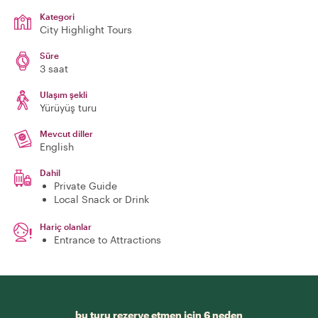
Kategori
City Highlight Tours
Süre
3 saat
Ulaşım şekli
Yürüyüş turu
Mevcut diller
English
Dahil
Private Guide
Local Snack or Drink
Hariç olanlar
Entrance to Attractions
bu turu rezerve etmen için 6 neden