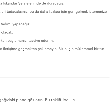
ata Iskandar Şelaleleri'nde de duracağız.
kleri tadacaksınız, bu da daha fazlası için geri gelmek istemenize
lek tadımı yapacağız.
 olacak.
erken başlamanızı tavsiye ederim.
le iletişime geçmekten çekinmeyin. Sizin için mükemmel bir tur
ğıdaki plana göz atın. Bu teklifi Joel ile