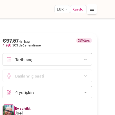
EUR
Kaydol
€97.57
Özel
kişi başı
4,9
303 değerlendirme
Tarih seç
Başlangıç saati
4 yetişkin
Ev sahibi:
Joel