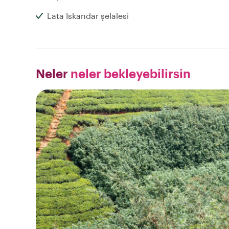
Lata Iskandar şelalesi
Neler
neler bekleyebilirsin