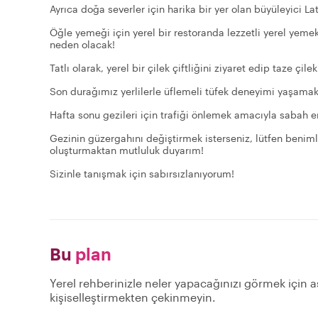
Ayrıca doğa severler için harika bir yer olan büyüleyici L
Öğle yemeği için yerel bir restoranda lezzetli yerel yeme
neden olacak!
Tatlı olarak, yerel bir çilek çiftliğini ziyaret edip taze çi
Son durağımız yerlilerle üflemeli tüfek deneyimi yaşamak
Hafta sonu gezileri için trafiği önlemek amacıyla sabah 
Gezinin güzergahını değiştirmek isterseniz, lütfen benim
oluşturmaktan mutluluk duyarım!
Sizinle tanışmak için sabırsızlanıyorum!
Bu
plan
Yerel rehberinizle neler yapacağınızı görmek için aşa
kişiselleştirmekten çekinmeyin.