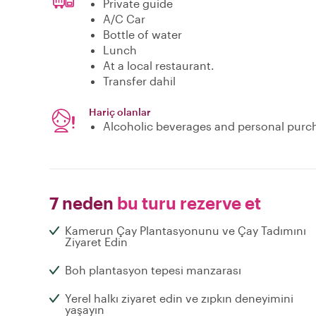
Private guide
A/C Car
Bottle of water
Lunch
At a local restaurant.
Transfer dahil
Hariç olanlar
Alcoholic beverages and personal purc
7 neden
bu turu rezerve et
Kamerun Çay Plantasyonunu ve Çay Tadımını
Ziyaret Edin
Boh plantasyon tepesi manzarası
Yerel halkı ziyaret edin ve zıpkın deneyimini
yaşayın