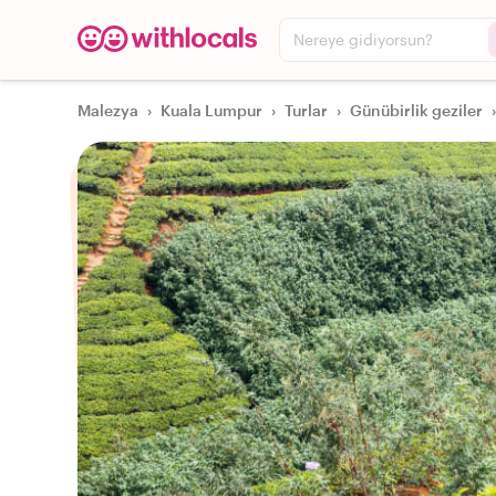
Nereye gidiyorsun?
Malezya
›
Kuala Lumpur
›
Turlar
›
Günübirlik geziler
›