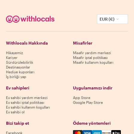
EUR (€)
Withlocals Hakkında
Misafirler
Hikayemiz
Misafir yardım merkezi
Kariyer
Misafir iptal politikası
Sürdürülebilirlik
Misafir kullanım koşulları
Destinasyonlar
Hediye kuponları
İş birliği yap
Ev sahipleri
Uygulamamızı indir
Ev sahibi yardım merkezi
App Store
Ev sahibi iptal politikası
Google Play Store
Ev sahibi kullanım koşulları
Ev sahibi ol
Bizi takip et
Ödeme yöntemleri
Mastercard, Visa, Amex, Di
Facebook