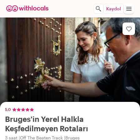
Kaydol
5,0
Bruges'in Yerel Halkla
Keşfedilmeyen Rotaları
3 saat
Off The Beaten Track
Bruges