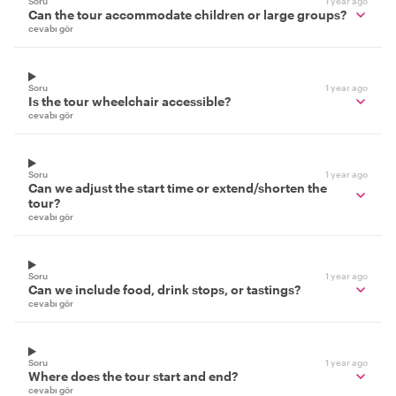
Soru
1 year ago
Can the tour accommodate children or large groups?
cevabı gör
Soru
1 year ago
Is the tour wheelchair accessible?
cevabı gör
Soru
1 year ago
Can we adjust the start time or extend/shorten the
tour?
cevabı gör
Soru
1 year ago
Can we include food, drink stops, or tastings?
cevabı gör
Soru
1 year ago
Where does the tour start and end?
cevabı gör