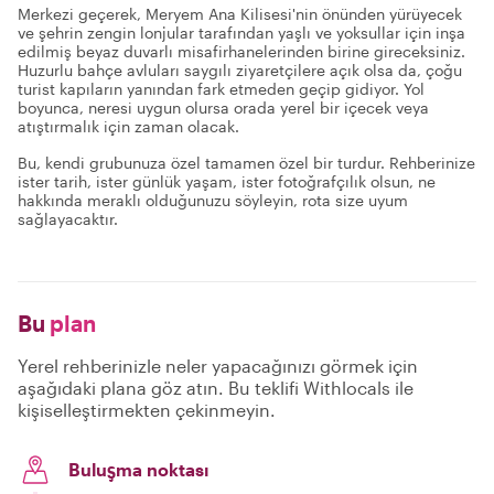
Merkezi geçerek, Meryem Ana Kilisesi'nin önünden yürüyecek
ve şehrin zengin lonjular tarafından yaşlı ve yoksullar için inşa
edilmiş beyaz duvarlı misafirhanelerinden birine gireceksiniz.
Huzurlu bahçe avluları saygılı ziyaretçilere açık olsa da, çoğu
turist kapıların yanından fark etmeden geçip gidiyor. Yol
boyunca, neresi uygun olursa orada yerel bir içecek veya
atıştırmalık için zaman olacak.
Bu, kendi grubunuza özel tamamen özel bir turdur. Rehberinize
ister tarih, ister günlük yaşam, ister fotoğrafçılık olsun, ne
hakkında meraklı olduğunuzu söyleyin, rota size uyum
sağlayacaktır.
Bu
plan
Yerel rehberinizle neler yapacağınızı görmek için
aşağıdaki plana göz atın. Bu teklifi Withlocals ile
kişiselleştirmekten çekinmeyin.
Buluşma noktası