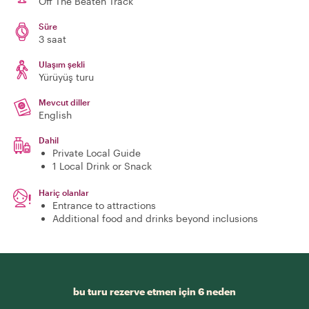
Off The Beaten Track
Süre
3 saat
Ulaşım şekli
Yürüyüş turu
Mevcut diller
English
Dahil
Private Local Guide
1 Local Drink or Snack
Hariç olanlar
Entrance to attractions
Additional food and drinks beyond inclusions
bu turu rezerve etmen için 6 neden