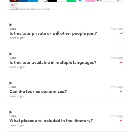
Müsaitlik varış noktasına göre değişir
Soru
1 year ago
Is this tour private or will other people join?
cevabı gör
Soru
1 year ago
Is this tour available in multiple languages?
cevabı gör
Soru
1 year ago
Can the tour be customized?
cevabı gör
Soru
1 year ago
What places are included in the itinerary?
cevabı gör