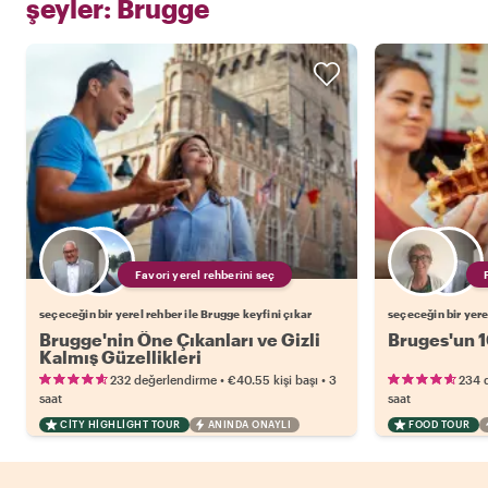
şeyler:
Brugge
Favori yerel rehberini seç
seçeceğin bir yerel rehber ile Brugge keyfini çıkar
seçeceğin bir yere
Brugge'nin Öne Çıkanları ve Gizli
Bruges'un 1
Kalmış Güzellikleri
•
•
232 değerlendirme
€40.55
kişi başı
3
234 
saat
saat
CITY HIGHLIGHT TOUR
ANINDA ONAYLI
FOOD TOUR