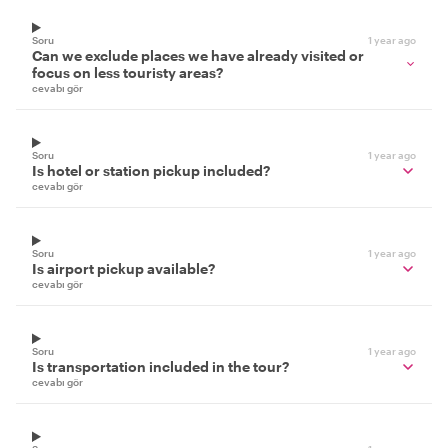
Soru
1 year ago
Can we exclude places we have already visited or
focus on less touristy areas?
cevabı gör
Soru
1 year ago
Is hotel or station pickup included?
cevabı gör
Soru
1 year ago
Is airport pickup available?
cevabı gör
Soru
1 year ago
Is transportation included in the tour?
cevabı gör