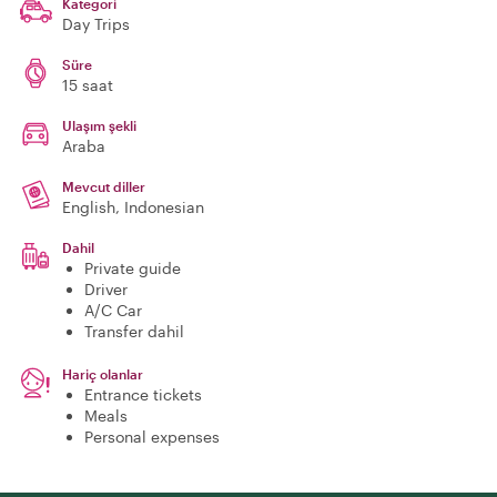
Kategori
Day Trips
Süre
15 saat
Ulaşım şekli
Araba
Mevcut diller
English, Indonesian
Dahil
Private guide
Driver
A/C Car
Transfer dahil
Hariç olanlar
Entrance tickets
Meals
Personal expenses