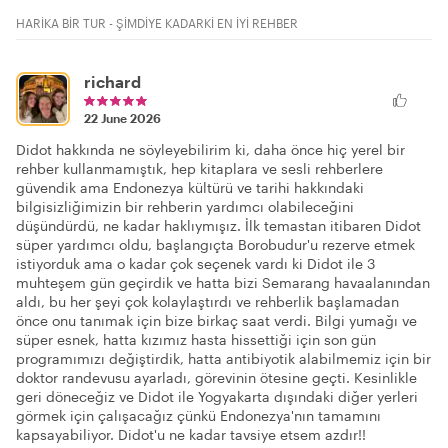
HARİKA BİR TUR - ŞİMDİYE KADARKİ EN İYİ REHBER
richard
22 June 2026
Didot hakkında ne söyleyebilirim ki, daha önce hiç yerel bir
rehber kullanmamıştık, hep kitaplara ve sesli rehberlere
güvendik ama Endonezya kültürü ve tarihi hakkındaki
bilgisizliğimizin bir rehberin yardımcı olabileceğini
düşündürdü, ne kadar haklıymışız. İlk temastan itibaren Didot
süper yardımcı oldu, başlangıçta Borobudur'u rezerve etmek
istiyorduk ama o kadar çok seçenek vardı ki Didot ile 3
muhteşem gün geçirdik ve hatta bizi Semarang havaalanından
aldı, bu her şeyi çok kolaylaştırdı ve rehberlik başlamadan
önce onu tanımak için bize birkaç saat verdi. Bilgi yumağı ve
süper esnek, hatta kızımız hasta hissettiği için son gün
programımızı değiştirdik, hatta antibiyotik alabilmemiz için bir
doktor randevusu ayarladı, görevinin ötesine geçti. Kesinlikle
geri döneceğiz ve Didot ile Yogyakarta dışındaki diğer yerleri
görmek için çalışacağız çünkü Endonezya'nın tamamını
kapsayabiliyor. Didot'u ne kadar tavsiye etsem azdır!!