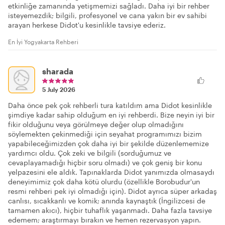
etkinliğe zamanında yetişmemizi sağladı. Daha iyi bir rehber
isteyemezdik; bilgili, profesyonel ve cana yakın bir ev sahibi
arayan herkese Didot'u kesinlikle tavsiye ederiz.
En İyi Yogyakarta Rehberi
sharada
5 July 2026
Daha önce pek çok rehberli tura katıldım ama Didot kesinlikle
şimdiye kadar sahip olduğum en iyi rehberdi. Bize neyin iyi bir
fikir olduğunu veya görülmeye değer olup olmadığını
söylemekten çekinmediği için seyahat programımızı bizim
yapabileceğimizden çok daha iyi bir şekilde düzenlememize
yardımcı oldu. Çok zeki ve bilgili (sorduğumuz ve
cevaplayamadığı hiçbir soru olmadı) ve çok geniş bir konu
yelpazesini ele aldık. Tapınaklarda Didot yanımızda olmasaydı
deneyimimiz çok daha kötü olurdu (özellikle Borobudur'un
resmi rehberi pek iyi olmadığı için). Didot ayrıca süper arkadaş
canlısı, sıcakkanlı ve komik; anında kaynaştık (İngilizcesi de
tamamen akıcı), hiçbir tuhaflık yaşanmadı. Daha fazla tavsiye
edemem; araştırmayı bırakın ve hemen rezervasyon yapın.