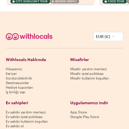
CITY HIGHLIGHT TOUR
ANINDA ONAYLI
FOOD TOUR
EUR (€)
Withlocals Hakkında
Misafirler
Hikayemiz
Misafir yardım merkezi
Kariyer
Misafir iptal politikası
Sürdürülebilirlik
Misafir kullanım koşulları
Destinasyonlar
Hediye kuponları
İş birliği yap
Ev sahipleri
Uygulamamızı indir
Ev sahibi yardım merkezi
App Store
Ev sahibi iptal politikası
Google Play Store
Ev sahibi kullanım koşulları
Ev sahibi ol