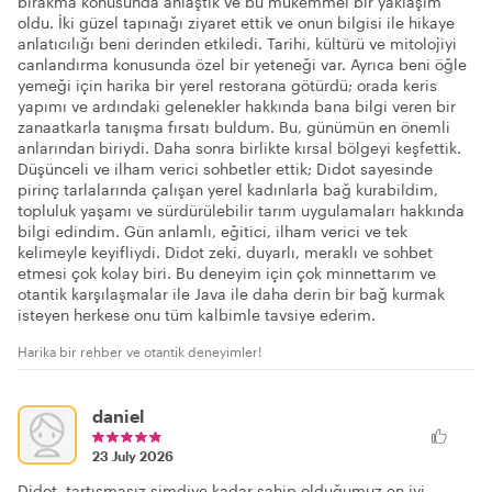
bırakma konusunda anlaştık ve bu mükemmel bir yaklaşım
oldu. İki güzel tapınağı ziyaret ettik ve onun bilgisi ile hikaye
anlatıcılığı beni derinden etkiledi. Tarihi, kültürü ve mitolojiyi
canlandırma konusunda özel bir yeteneği var. Ayrıca beni öğle
yemeği için harika bir yerel restorana götürdü; orada keris
yapımı ve ardındaki gelenekler hakkında bana bilgi veren bir
zanaatkarla tanışma fırsatı buldum. Bu, günümün en önemli
anlarından biriydi. Daha sonra birlikte kırsal bölgeyi keşfettik.
Düşünceli ve ilham verici sohbetler ettik; Didot sayesinde
pirinç tarlalarında çalışan yerel kadınlarla bağ kurabildim,
topluluk yaşamı ve sürdürülebilir tarım uygulamaları hakkında
bilgi edindim. Gün anlamlı, eğitici, ilham verici ve tek
kelimeyle keyifliydi. Didot zeki, duyarlı, meraklı ve sohbet
etmesi çok kolay biri. Bu deneyim için çok minnettarım ve
otantik karşılaşmalar ile Java ile daha derin bir bağ kurmak
isteyen herkese onu tüm kalbimle tavsiye ederim.
Harika bir rehber ve otantik deneyimler!
daniel
23 July 2026
Didot, tartışmasız şimdiye kadar sahip olduğumuz en iyi