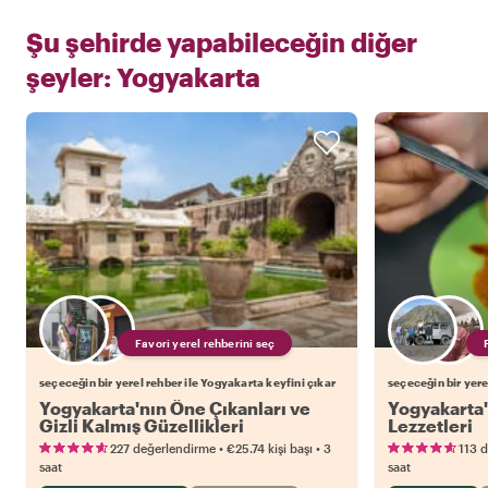
Şu şehirde yapabileceğin diğer
şeyler:
Yogyakarta
Favori yerel rehberini seç
seçeceğin bir yerel rehber ile Yogyakarta keyfini çıkar
seçeceğin bir yere
Yogyakarta'nın Öne Çıkanları ve
Yogyakarta'
Gizli Kalmış Güzellikleri
Lezzetleri
•
•
227 değerlendirme
€25.74
kişi başı
3
113 
saat
saat