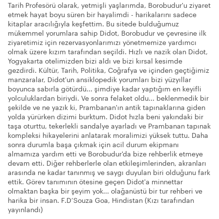
Tarih Profesörü olarak, yetmişli yaşlarımda, Borobudur'u ziyaret
etmek hayat boyu süren bir hayalimdi - harikalarını sadece
kitaplar aracılığıyla keşfettim. Bu sitede bulduğumuz
mükemmel yorumlara sahip Didot, Borobudur ve çevresine ilk
ziyaretimiz için rezervasyonlarımızı yönetmemize yardımcı
olmak üzere kızım tarafından seçildi. Hızlı ve nazik olan Didot,
Yogyakarta otelimizden bizi aldı ve bizi kırsal kesimde
gezdirdi. Kültür, Tarih, Politika, Coğrafya ve içinden geçtiğimiz
manzaralar, Didot'un ansiklopedik yorumları bizi yüzyıllar
boyunca sabırla götürdü... şimdiye kadar yaptığım en keyifli
yolculuklardan biriydi. Ve sonra felaket oldu... beklenmedik bir
şekilde ve ne yazık ki, Prambanan'ın antik tapınaklarına giden
yolda yürürken dizimi burktum. Didot hızla beni yakındaki bir
taşa oturttu, tekerlekli sandalye ayarladı ve Prambanan tapınak
kompleksi hikayelerini anlatarak moralimizi yüksek tuttu. Daha
sonra durumla başa çıkmak için acil durum ekipmanı
almamıza yardım etti ve Borobudur'da bize rehberlik etmeye
devam etti. Diğer rehberlerle olan etkileşimlerinden, akranları
arasında ne kadar tanınmış ve saygı duyulan biri olduğunu fark
ettik. Görev tanımının ötesine geçen Didot'a minnettar
olmaktan başka bir şeyim yok... olağanüstü bir tur rehberi ve
harika bir insan. F.D’Souza Goa, Hindistan (Kızı tarafından
yayınlandı)