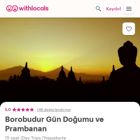
Kaydol
5,0
148 değerlendirme
Borobudur Gün Doğumu ve
Prambanan
15 saat
Day Trips
Yogyakarta