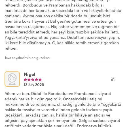
rehberdi. Borobudur ve Prambanan hakkındaki bilgisi
inanılmazdı; her tapınak, arkasındaki tarih ve hikayelerle adeta
canlandı. Ayrıca ona son dakika bir ricada bulunduk: bizi
Gembira Loka Hayvanat Bahçesi'ne götürmesi ve ertesi gün
havaalanına ulaştırması. Hiç haber vermememize rağmen bir
an bile tereddüt etmedi; her şeyi kusursuz bir şekilde halletti.
Yogyakarta'yı ziyaret ediyorsanız, Didot'tan rezervasyon yapın.
İki kere bile düşünmeyin. O, kesinlikle tercih etmeniz gereken
rehber.
Java seyahatimin en güzel anı
Nigel
12 July 2026
Ailem ve ben, Didot ile Borobudur ve Prambanan'ı ziyaret
ederek harika bir gün geçirdik. Öncesindeki iletişimi
mükemmeldi ve rehberimiz olmadığı günlerde bile Yogyakarta
hakkında tavsiyeler vererek elinden gelenin fazlasını yaptı.
Sıcakkanlı, arkadaş canlısı, harika bir hikaye anlatıcısı ve
bilgisini paylaşmaktan çekinmeyen biri (bilgisi sadece ziyaret
ettiğimiz yerlerin tarihiyle sınırlı değil; Endonezya kültürü,