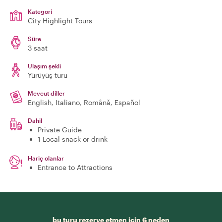
Kategori
City Highlight Tours
Süre
3 saat
Ulaşım şekli
Yürüyüş turu
Mevcut diller
English, Italiano, Română, Español
Dahil
Private Guide
1 Local snack or drink
Hariç olanlar
Entrance to Attractions
bu turu rezerve etmen için 6 neden