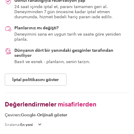
Gönül rahatlığıyla rezervasyon yap
24 saat içinde iptal et, paranı tamamen geri al.
Deneyiminden 7 gün öncesine kadar iptal etmen
durumunda, hizmet bedeli hariç paran iade edilir.
Planlarınız mı değişti?
Deneyimini sana en uygun tarih ve saate göre yeniden
planla.
Dünyanın dört bir yanındaki gezginler tarafından
seviliyor
Basit ve esnek - planların, senin tarzın.
İptal politikasını göster
Değerlendirmeler
misafirlerden
Çeviren:
Google
-
Orijinali göster
Sıralama: