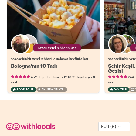
Favori yerel rehberini seç
seçeceğin bir yerel rehber ile Bolonya keyfini çıkar
seçeceğin bir yere
Bologna'nın 10 Tadı
Şehir Keşfi
Gezisi
•
•
452 değerlendirme
€113.95
kişi başı
3
244 
saat
saat
FOOD TOUR
ANINDA ONAYLI
DAY TRIP
EUR (€)