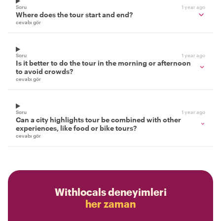
Soru
1 year ago
Where does the tour start and end?
cevabı gör
Soru
1 year ago
Is it better to do the tour in the morning or afternoon
to avoid crowds?
cevabı gör
Soru
1 year ago
Can a city highlights tour be combined with other
experiences, like food or bike tours?
cevabı gör
Withlocals deneyimleri
her zaman