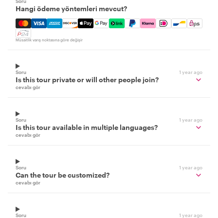
Soru
Hangi ödeme yöntemleri mevcut?
Mastercard, Visa, Amex, Discover, Apple Pay, Google Pay
Müsaitlik varış noktasına göre değişir
Soru
1 year ago
Is this tour private or will other people join?
cevabı gör
Soru
1 year ago
Is this tour available in multiple languages?
cevabı gör
Soru
1 year ago
Can the tour be customized?
cevabı gör
Soru
1 year ago