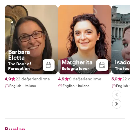
Barbara
Eletta
Margherita
Isado
The Door of
Perception
Bologna lover
The foo
4,9
22 değerlendirme
4,9
9 değerlendirme
5,0
22 
English・Italiano
English・Italiano
English・
Bu
plan