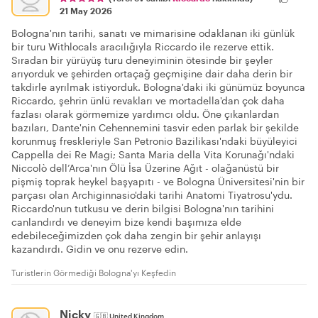
21 May 2026
Bologna'nın tarihi, sanatı ve mimarisine odaklanan iki günlük
bir turu Withlocals aracılığıyla Riccardo ile rezerve ettik.
Sıradan bir yürüyüş turu deneyiminin ötesinde bir şeyler
arıyorduk ve şehirden ortaçağ geçmişine dair daha derin bir
takdirle ayrılmak istiyorduk. Bologna'daki iki günümüz boyunca
Riccardo, şehrin ünlü revakları ve mortadella'dan çok daha
fazlası olarak görmemize yardımcı oldu. Öne çıkanlardan
bazıları, Dante'nin Cehennemini tasvir eden parlak bir şekilde
korunmuş freskleriyle San Petronio Bazilikası'ndaki büyüleyici
Cappella dei Re Magi; Santa Maria della Vita Korunağı'ndaki
Niccolò dell’Arca'nın Ölü İsa Üzerine Ağıt - olağanüstü bir
pişmiş toprak heykel başyapıtı - ve Bologna Üniversitesi'nin bir
parçası olan Archiginnasio'daki tarihi Anatomi Tiyatrosu'ydu.
Riccardo'nun tutkusu ve derin bilgisi Bologna'nın tarihini
canlandırdı ve deneyim bize kendi başımıza elde
edebileceğimizden çok daha zengin bir şehir anlayışı
kazandırdı. Gidin ve onu rezerve edin.
Turistlerin Görmediği Bologna'yı Keşfedin
Nicky
🇬🇧
United Kingdom