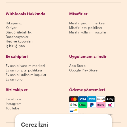
Withlocals Hakkında
Misafirler
Hikayemiz
Misafir yardım merkezi
Kariyer
Misafir iptal politikası
Sürdürülebilirlik
Misafir kullanım koşulları
Destinasyonlar
Hediye kuponları
İş birliği yap
Ev sahipleri
Uygulamamızı indir
Ev sahibi yardım merkezi
App Store
Ev sahibi iptal politikası
Google Play Store
Ev sahibi kullanım koşulları
Ev sahibi ol
Bizi takip et
Ödeme yöntemleri
Mastercard, Visa, Amex, Di
Facebook
Instagram
YouTube
Kullanılabilirlik destinasyona göre değişir
Çerez İzni