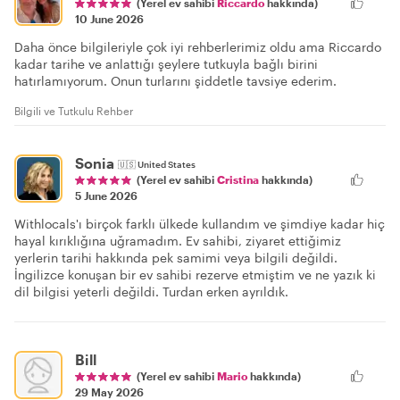
(Yerel ev sahibi
Riccardo
hakkında)
10 June 2026
Daha önce bilgileriyle çok iyi rehberlerimiz oldu ama Riccardo
kadar tarihe ve anlattığı şeylere tutkuyla bağlı birini
hatırlamıyorum. Onun turlarını şiddetle tavsiye ederim.
Bilgili ve Tutkulu Rehber
Sonia
🇺🇸
United States
(Yerel ev sahibi
Cristina
hakkında)
5 June 2026
Withlocals'ı birçok farklı ülkede kullandım ve şimdiye kadar hiç
hayal kırıklığına uğramadım. Ev sahibi, ziyaret ettiğimiz
yerlerin tarihi hakkında pek samimi veya bilgili değildi.
İngilizce konuşan bir ev sahibi rezerve etmiştim ve ne yazık ki
dil bilgisi yeterli değildi. Turdan erken ayrıldık.
Bill
(Yerel ev sahibi
Mario
hakkında)
29 May 2026