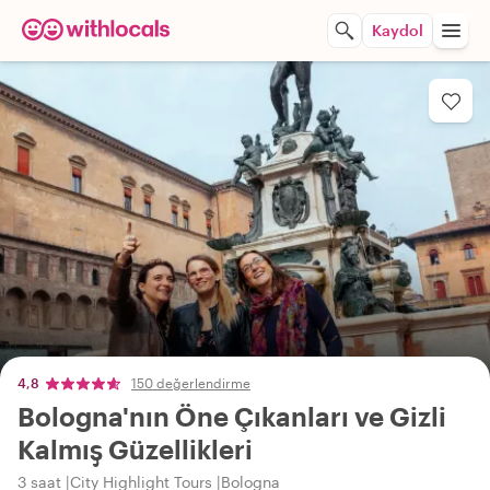
Kaydol
4,8
150 değerlendirme
Bologna'nın Öne Çıkanları ve Gizli
Kalmış Güzellikleri
3 saat
City Highlight Tours
Bologna