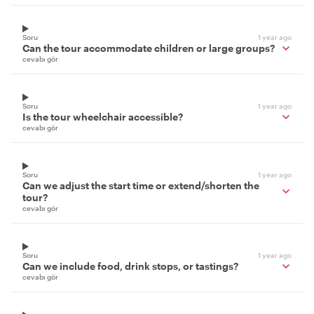
Soru
1 year ago
Can the tour accommodate children or large groups?
cevabı gör
Soru
1 year ago
Is the tour wheelchair accessible?
cevabı gör
Soru
1 year ago
Can we adjust the start time or extend/shorten the
tour?
cevabı gör
Soru
1 year ago
Can we include food, drink stops, or tastings?
cevabı gör