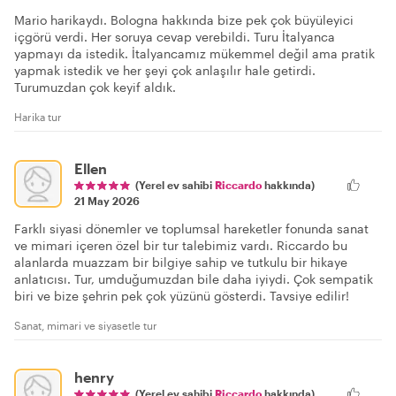
Mario harikaydı. Bologna hakkında bize pek çok büyüleyici
içgörü verdi. Her soruya cevap verebildi. Turu İtalyanca
yapmayı da istedik. İtalyancamız mükemmel değil ama pratik
yapmak istedik ve her şeyi çok anlaşılır hale getirdi.
Turumuzdan çok keyif aldık.
Harika tur
Ellen
(Yerel ev sahibi
Riccardo
hakkında)
21 May 2026
Farklı siyasi dönemler ve toplumsal hareketler fonunda sanat
ve mimari içeren özel bir tur talebimiz vardı. Riccardo bu
alanlarda muazzam bir bilgiye sahip ve tutkulu bir hikaye
anlatıcısı. Tur, umduğumuzdan bile daha iyiydi. Çok sempatik
biri ve bize şehrin pek çok yüzünü gösterdi. Tavsiye edilir!
Sanat, mimari ve siyasetle tur
henry
(Yerel ev sahibi
Riccardo
hakkında)