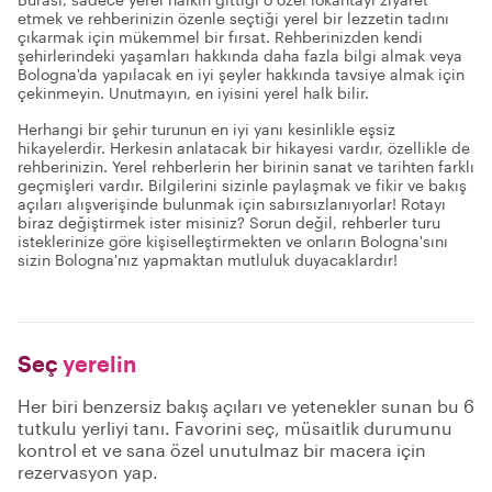
etmek ve rehberinizin özenle seçtiği yerel bir lezzetin tadını
çıkarmak için mükemmel bir fırsat. Rehberinizden kendi
şehirlerindeki yaşamları hakkında daha fazla bilgi almak veya
Bologna'da yapılacak en iyi şeyler hakkında tavsiye almak için
çekinmeyin. Unutmayın, en iyisini yerel halk bilir.
Herhangi bir şehir turunun en iyi yanı kesinlikle eşsiz
hikayelerdir. Herkesin anlatacak bir hikayesi vardır, özellikle de
rehberinizin. Yerel rehberlerin her birinin sanat ve tarihten farklı
geçmişleri vardır. Bilgilerini sizinle paylaşmak ve fikir ve bakış
açıları alışverişinde bulunmak için sabırsızlanıyorlar! Rotayı
biraz değiştirmek ister misiniz? Sorun değil, rehberler turu
isteklerinize göre kişiselleştirmekten ve onların Bologna'sını
sizin Bologna'nız yapmaktan mutluluk duyacaklardır!
Seç
yerelin
Her biri benzersiz bakış açıları ve yetenekler sunan bu 6
tutkulu yerliyi tanı. Favorini seç, müsaitlik durumunu
kontrol et ve sana özel unutulmaz bir macera için
rezervasyon yap.