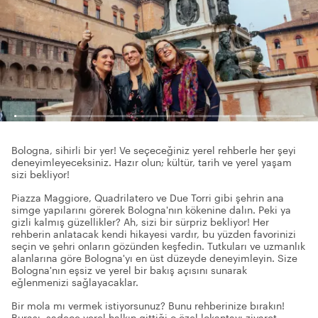
Bologna, sihirli bir yer! Ve seçeceğiniz yerel rehberle her şeyi
deneyimleyeceksiniz. Hazır olun; kültür, tarih ve yerel yaşam
sizi bekliyor!
Piazza Maggiore, Quadrilatero ve Due Torri gibi şehrin ana
simge yapılarını görerek Bologna'nın kökenine dalın. Peki ya
gizli kalmış güzellikler? Ah, sizi bir sürpriz bekliyor! Her
rehberin anlatacak kendi hikayesi vardır, bu yüzden favorinizi
seçin ve şehri onların gözünden keşfedin. Tutkuları ve uzmanlık
alanlarına göre Bologna'yı en üst düzeyde deneyimleyin. Size
Bologna'nın eşsiz ve yerel bir bakış açısını sunarak
eğlenmenizi sağlayacaklar.
Bir mola mı vermek istiyorsunuz? Bunu rehberinize bırakın!
Burası, sadece yerel halkın gittiği o özel lokantayı ziyaret