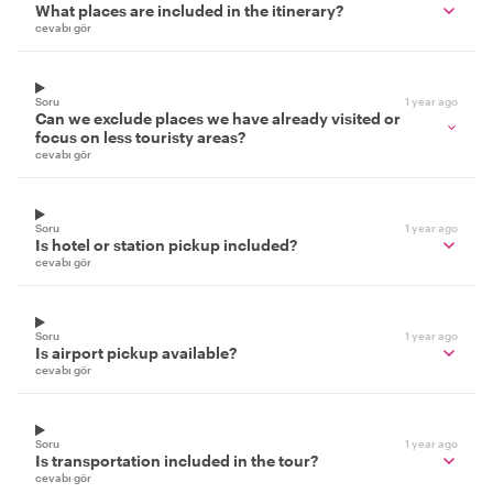
What places are included in the itinerary?
cevabı gör
Soru
1 year ago
Can we exclude places we have already visited or
focus on less touristy areas?
cevabı gör
Soru
1 year ago
Is hotel or station pickup included?
cevabı gör
Soru
1 year ago
Is airport pickup available?
cevabı gör
Soru
1 year ago
Is transportation included in the tour?
cevabı gör