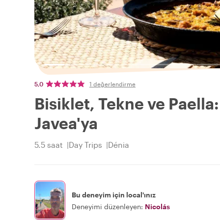
5,0
1 değerlendirme
Bisiklet, Tekne ve Paell
Javea'ya
5.5 saat
Day Trips
Dénia
Bu deneyim için local'ınız
Deneyimi düzenleyen:
Nicolás