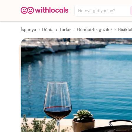
Nereye gidiyorsun?
İspanya
›
Dénia
›
Turlar
›
Günübirlik geziler
›
Bisikle