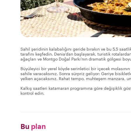
Sahil şeridinin kalabalığını geride bırakın ve bu 5,5 saatli
tarafını keşfedin. Denia'dan başlayarak, turistik rotalard
ağaçları ve Montgo Doğal Parkı'nın dramatik gölgesi boy
Büyüleyici bir yerel köyde serinletici bir içecek molasını
sahile varacaksınız. Sonra sürpriz geliyor: Geriye bisikle
yelken açacaksınız. Rahat tempo, muhteşem manzara, unu
Kalkış saatleri katamaran programına göre değişiklik göst
kontrol edin.
Bu
plan