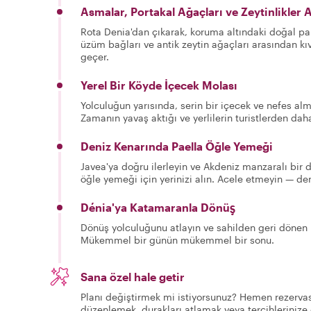
Asmalar, Portakal Ağaçları ve Zeytinlikler 
Rota Denia'dan çıkarak, koruma altındaki doğal pa
üzüm bağları ve antik zeytin ağaçları arasından kıv
geçer.
Yerel Bir Köyde İçecek Molası
Yolculuğun yarısında, serin bir içecek ve nefes al
Zamanın yavaş aktığı ve yerlilerin turistlerden dah
Deniz Kenarında Paella Öğle Yemeği
Javea'ya doğru ilerleyin ve Akdeniz manzaralı bir d
öğle yemeği için yerinizi alın. Acele etmeyin — d
Dénia'ya Katamaranla Dönüş
Dönüş yolculuğunu atlayın ve sahilden geri dönen r
Mükemmel bir günün mükemmel bir sonu.
Sana özel hale getir
Planı değiştirmek mi istiyorsunuz? Hemen rezervas
düzenlemek, durakları atlamak veya tercihlerinize 