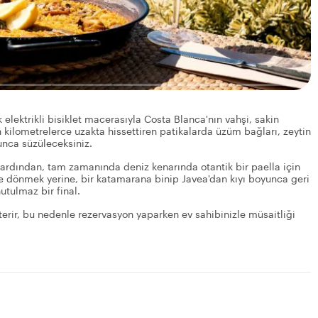
k elektrikli bisiklet macerasıyla Costa Blanca'nın vahşi, sakin
an kilometrelerce uzakta hissettiren patikalarda üzüm bağları, zeytin
unca süzüleceksiniz.
n ardından, tam zamanında deniz kenarında otantik bir paella için
tle dönmek yerine, bir katamarana binip Javea'dan kıyı boyunca geri
tulmaz bir final.
erir, bu nedenle rezervasyon yaparken ev sahibinizle müsaitliği