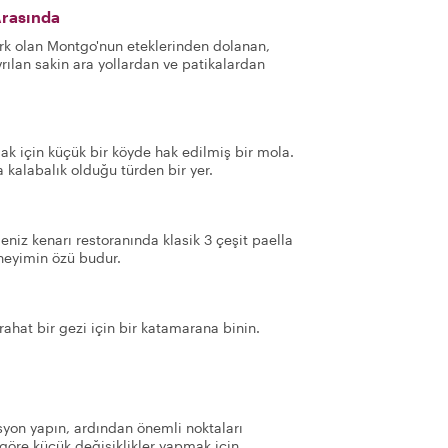
Arasında
rk olan Montgo'nun eteklerinden dolanan,
rılan sakin ara yollardan ve patikalardan
mak için küçük bir köyde hak edilmiş bir mola.
a kalabalık olduğu türden bir yer.
eniz kenarı restoranında klasik 3 çeşit paella
eneyimin özü budur.
ahat bir gezi için bir katamarana binin.
yon yapın, ardından önemli noktaları
göre küçük değişiklikler yapmak için