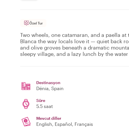
Özel Tur
Two wheels, one catamaran, and a paella at t
Blanca the way locals love it — quiet back 
and olive groves beneath a dramatic mountai
sleepy village, and a lazy lunch by the water 
Destinasyon
Dénia
, Spain
Süre
5.5 saat
Mevcut diller
English, Español, Français