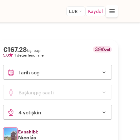
EUR
Kaydol
€167.28
Özel
kişi başı
5,0
1 değerlendirme
Tarih seç
Başlangıç saati
4 yetişkin
Ev sahibi:
Nicolás