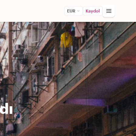
EUR
Kaydol
dı