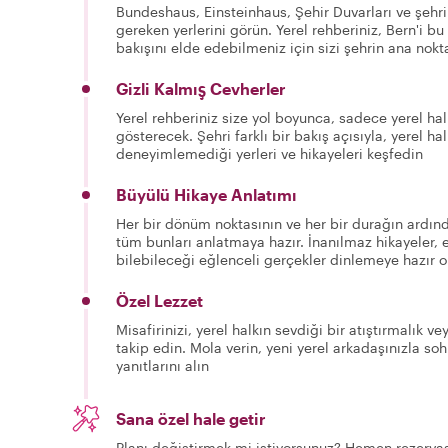
Bundeshaus, Einsteinhaus, Şehir Duvarları ve şehri
gereken yerlerini görün. Yerel rehberiniz, Bern'i 
bakışını elde edebilmeniz için sizi şehrin ana nokt
Gizli Kalmış Cevherler
Yerel rehberiniz size yol boyunca, sadece yerel hal
gösterecek. Şehri farklı bir bakış açısıyla, yerel h
deneyimlemediği yerleri ve hikayeleri keşfedin
Büyülü Hikaye Anlatımı
Her bir dönüm noktasının ve her bir durağın ardında
tüm bunları anlatmaya hazır. İnanılmaz hikayeler, eş
bilebileceği eğlenceli gerçekler dinlemeye hazır o
Özel Lezzet
Misafirinizi, yerel halkın sevdiği bir atıştırmalık 
takip edin. Mola verin, yeni yerel arkadaşınızla so
yanıtlarını alın
Sana özel hale getir
Planı değiştirmek mi istiyorsunuz? Hemen rezervas