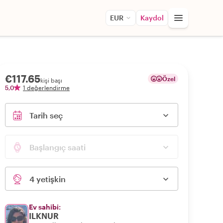
EUR
Kaydol
€117.65
Özel
kişi başı
5,0
1 değerlendirme
Tarih seç
Başlangıç saati
4 yetişkin
Ev sahibi:
ILKNUR