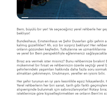
Bern, büyülü bir yer! Ve seçeceğiniz yerel rehberle her şey
bekliyor!
Bundeshaus, Einsteinhaus ve Şehir Duvarları gibi şehrin an
kalmış güzellikler? Ah, sizi bir sürpriz bekliyor! Her rehbe
onların gözünden keşfedin. Tutkularına ve uzmanlıklarına
ve yerel bir Bern perspektifiyle eğlenmenizi sağlayacaklar
Biraz ara vermek ister misiniz? Bunu rehberinize bırakın! 
mükemmel bir fırsat ve rehberinizin özenle seçtiği yerel b
şehirlerindeki yaşamları hakkında daha fazla soru sormakt
almaktan çekinmeyin. Unutmayın, yereller en iyisini bilir.
Her şehir turunun en iyi yanı kesinlikle eşsiz hikayelerdir.
Yerel rehberlerin her biri sanat, tarih gibi farklı geçmişler
alışverişinde bulunmak için sabırsızlanıyorlar! Rotayı bira
isteklerinize göre kişiselleştirmekten ve onların Bern'ini 