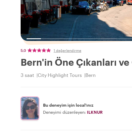
5,0
1 değerlendirme
Bern'in Öne Çıkanları ve 
3 saat
City Highlight Tours
Bern
Bu deneyim için local'ınız
Deneyimi düzenleyen:
ILKNUR