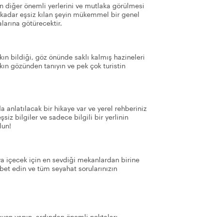
n diğer önemli yerlerini ve mutlaka görülmesi
bu kadar eşsiz kılan şeyin mükemmel bir genel
alarına götürecektir.
kın bildiği, göz önünde saklı kalmış hazineleri
alkın gözünden tanıyın ve pek çok turistin
 anlatılacak bir hikaye var ve yerel rehberiniz
siz bilgiler ve sadece bilgili bir yerlinin
lun!
veya içecek için en sevdiği mekanlardan birine
hbet edin ve tüm seyahat sorularınızın
yon yapın, ardından önemli noktaları