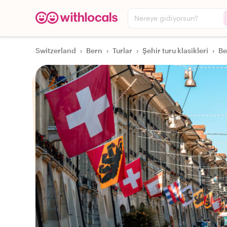
Nereye gidiyorsun?
Switzerland
›
Bern
›
Turlar
›
Şehir turu klasikleri
›
Be