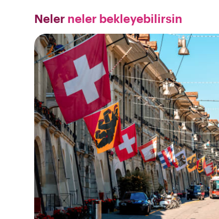
Neler
neler bekleyebilirsin