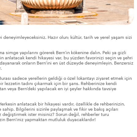
i deneyimleyeceksiniz. Hazır olun; kültür, tarih ve yerel yaşam sizi
a simge yapılarını görerek Bern'in kökenine dalın. Peki ya gizli
rin anlatacak kendi hikayesi var, bu yüzden favorinizi seçin ve şehri
 dayanarak onların Bern'ini en üst düzeyde deneyimleyin. Benzersiz
.
Burası sadece yerellerin geldiği o özel lokantayı ziyaret etmek için
ir lezzetin tadını çıkarmak için bir şans. Rehberinize kendi
an veya Bern'deki yapılacak en iyi şeyler hakkında tavsiye
 Herkesin anlatacak bir hikayesi vardır, özellikle de rehberinizin.
e sahip. Bilgilerini sizinle paylaşmak ve fikir ve bakış açıları
z değiştirmek ister misiniz? Sorun değil, rehberler turu
sizin Bern'iniz yapmaktan mutluluk duyacaklardır!