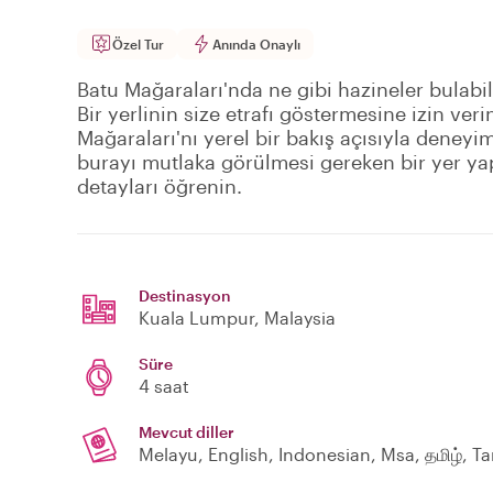
Özel Tur
Anında Onaylı
Batu Mağaraları'nda ne gibi hazineler bulab
Bir yerlinin size etrafı göstermesine izin ver
Mağaraları'nı yerel bir bakış açısıyla deney
burayı mutlaka görülmesi gereken bir yer yap
detayları öğrenin.
Destinasyon
Kuala Lumpur
, Malaysia
Süre
4 saat
Mevcut diller
Melayu, English, Indonesian, Msa, தமிழ், T