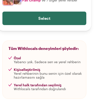
Pak Champ
ve 7 diğer yerel rehber
Select
Tüm Withlocals deneyimleri şöyledir:
Özel
Yabancı yok. Sadece sen ve yerel rehberin
Kişiselleştirilmiş
Yerel rehberinin bunu senin için özel olarak
hazırlamasını sağla
Yerel halk tarafından seçilmiş
Withlocals tarafından doğrulandı