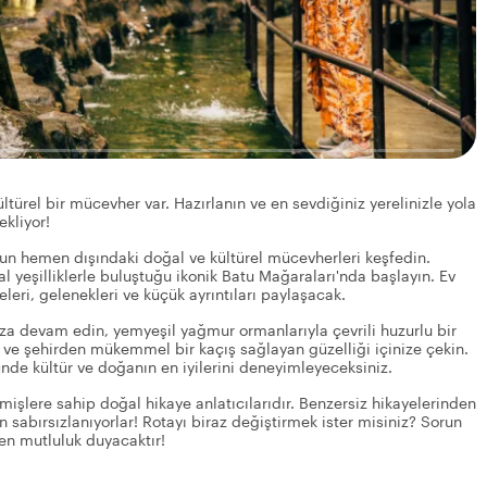
ürel bir mücevher var. Hazırlanın ve en sevdiğiniz yerelinizle yola
ekliyor!
'un hemen dışındaki doğal ve kültürel mücevherleri keşfedin.
kal yeşilliklerle buluştuğu ikonik Batu Mağaraları'nda başlayın. Ev
eleri, gelenekleri ve küçük ayrıntıları paylaşacak.
za devam edin, yemyeşil yağmur ormanlarıyla çevrili huzurlu bir
rın ve şehirden mükemmel bir kaçış sağlayan güzelliği içinize çekin.
günde kültür ve doğanın en iyilerini deneyimleyeceksiniz.
eçmişlere sahip doğal hikaye anlatıcılarıdır. Benzersiz hikayelerinden
n sabırsızlanıyorlar! Rotayı biraz değiştirmek ister misiniz? Sorun
kten mutluluk duyacaktır!