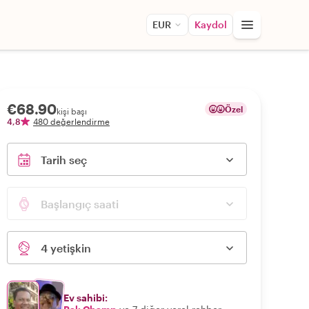
EUR
Kaydol
€68.90
Özel
kişi başı
4,8
480 değerlendirme
Tarih seç
Başlangıç saati
4 yetişkin
Ev sahibi: