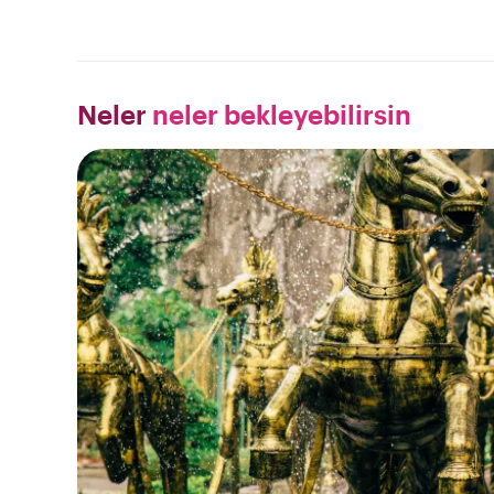
Neler
neler bekleyebilirsin