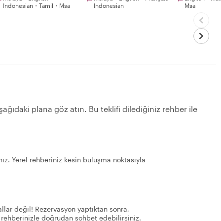
Indonesian・Tamil・Msa
Indonesian
Msa
ağıdaki plana göz atın. Bu teklifi dilediğiniz rehber ile
ız. Yerel rehberiniz kesin buluşma noktasıyla
llar değil! Rezervasyon yaptıktan sonra,
 rehberinizle doğrudan sohbet edebilirsiniz.