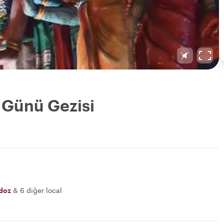
 Günü Gezisi
idoz
&
6 diğer local