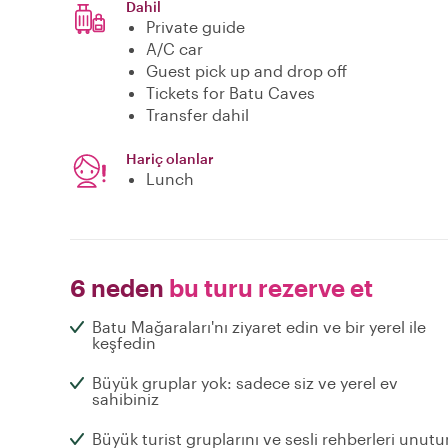
Dahil
Private guide
A/C car
Guest pick up and drop off
Tickets for Batu Caves
Transfer dahil
Hariç olanlar
Lunch
6 neden
bu turu rezerve et
Batu Mağaraları'nı ziyaret edin ve bir yerel ile
keşfedin
Büyük gruplar yok: sadece siz ve yerel ev
sahibiniz
Büyük turist gruplarını ve sesli rehberleri unutu