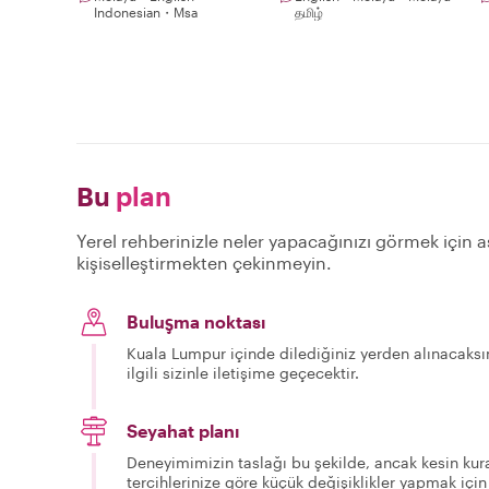
Indonesian・Msa
தமிழ்
Bu
plan
Yerel rehberinizle neler yapacağınızı görmek için aş
kişiselleştirmekten çekinmeyin.
Buluşma noktası
Kuala Lumpur içinde dilediğiniz yerden alınacaksın
ilgili sizinle iletişime geçecektir.
Seyahat planı
Deneyimimizin taslağı bu şekilde, ancak kesin kura
tercihlerinize göre küçük değişiklikler yapmak için