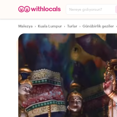
Nereye gidiyorsun?
Malezya
›
Kuala Lumpur
›
Turlar
›
Günübirlik geziler
›