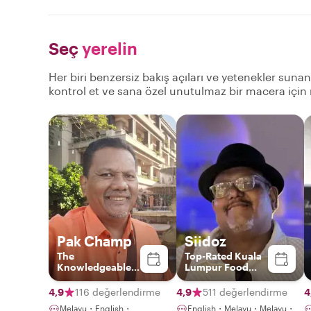
Seç
yerelin
Her biri benzersiz bakış açıları ve yetenekler suna
kontrol et ve sana özel unutulmaz bir macera için
Pak Champ
Siidoz
The
Top-Rated Kuala
Knowledgeable
Lumpur Food
Guide
Experience Host
4,9
116 değerlendirme
4,9
511 değerlendirme
4
Melayu・English・
English・Melayu・Melayu・