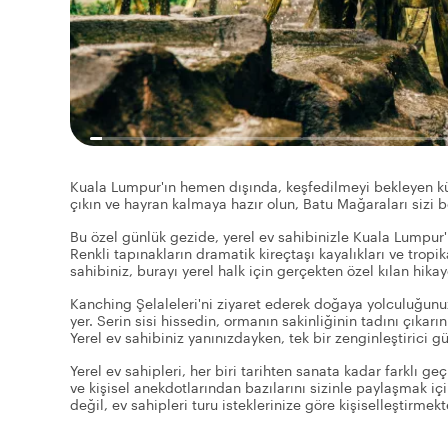
Kuala Lumpur'ın hemen dışında, keşfedilmeyi bekleyen kült
çıkın ve hayran kalmaya hazır olun, Batu Mağaraları sizi b
Bu özel günlük gezide, yerel ev sahibinizle Kuala Lumpur
Renkli tapınakların dramatik kireçtaşı kayalıkları ve tropi
sahibiniz, burayı yerel halk için gerçekten özel kılan hikay
Kanching Şelaleleri'ni ziyaret ederek doğaya yolculuğunu
yer. Serin sisi hissedin, ormanın sakinliğinin tadını çıka
Yerel ev sahibiniz yanınızdayken, tek bir zenginleştirici 
Yerel ev sahipleri, her biri tarihten sanata kadar farklı g
ve kişisel anekdotlarından bazılarını sizinle paylaşmak içi
değil, ev sahipleri turu isteklerinize göre kişiselleştirme