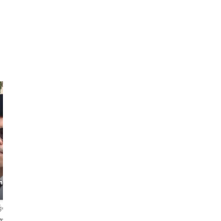
Paul Wong
Joel
nt
The Walking
The Experienced
Encyclopedia
Guide
ğerlendirme
4,9
337 değerlendirme
4,8
303 değerlendirme
lay・Melayu・
Melayu・English・中文・Msa
English・Melayu・Msa・