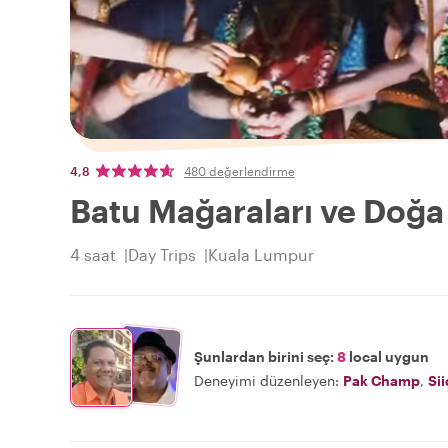
4,8
480 değerlendirme
Batu Mağaraları ve Doğa
4 saat
Day Trips
Kuala Lumpur
Şunlardan birini seç:
8
local uygun
Deneyimi düzenleyen:
Pak Champ
,
Si