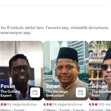
n bu 8 tutkulu yerliyi tanı. Favorini seç, müsaitlik durumunu
 rezervasyon yap.
Povan
Johan
Adnan
The Culture
The Heritage
The Excelle
Expert
Enthusiast
Host
,9
84 değerlendirme
4,9
24 değerlendirme
4,9
100 de
Melayu・English・
Melayu・English・Français・
English・Ma