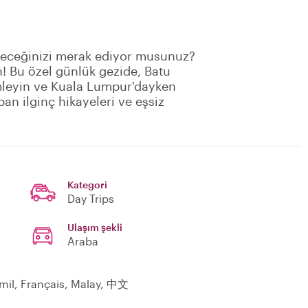
ileceğinizi merak ediyor musunuz?
in! Bu özel günlük gezide, Batu
imleyin ve Kuala Lumpur'dayken
an ilginç hikayeleri ve eşsiz
Kategori
Day Trips
Ulaşım şekli
Araba
amil, Français, Malay, 中文