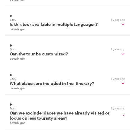
Soru
1 year ago
Is this tour available in multiple languages?
cevabı gör
Soru
1 year ago
Can the tour be customized?
cevabı gör
Soru
1 year ago
What places are included in the itinerary?
cevabı gör
Soru
1 year ago
Can we exclude places we have already visited or
focus on less touristy areas?
cevabı gör