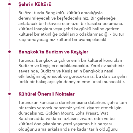
Şehrin Kültürü
Bu özel turda Bangkok'u kültürü aracılığıyla
deneyimleyecek ve keşfedeceksiniz. Bir geleneğe,
anlatacak bir hikayesi olan özel bir kasaba bölümüne,
kültürel inançlara veya şehri bugünkü haline getiren
kültürel bir etkinliğe odaklanıp odaklanmadığı - bu tur
kaçıramayacağınız kültürel bir uyanış olacak!
Bangkok'ta Budizm ve Keşişler
Turunuz, Bangkok'ta çok önemli bir kültürel konu olan
Budizm ve Keşişler'e odaklanacaktır. Yerel ev sahibiniz
sayesinde, Budizm ve Keşişler'in Bangkok'u nasıl
etkilediğini öğrenecek ve göreceksiniz, bu da size şehri
farklı bir bakış açısıyla deneyimleme fırsatı sunacaktır.
Kültürel Önemli Noktalar
Turunuzun konusuna derinlemesine dalarken, şehre tam
bir resim verecek benzersiz yerleri ziyaret etmek için
duracaksınız. Golden Mount, Loha Prasat, Wat
Ratchanadda ve daha fazlasını ziyaret edin ve bu
kültürel öne çıkanların yerel yaşamın bir parçası
olduğunu ama arkalarında ne kadar tarih olduğunu