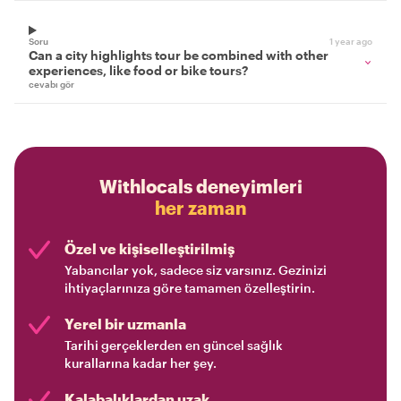
Soru
1 year ago
Can a city highlights tour be combined with other
experiences, like food or bike tours?
cevabı gör
Withlocals deneyimleri
her zaman
Özel ve kişiselleştirilmiş
Yabancılar yok, sadece siz varsınız. Gezinizi
ihtiyaçlarınıza göre tamamen özelleştirin.
Yerel bir uzmanla
Tarihi gerçeklerden en güncel sağlık
kurallarına kadar her şey.
Kalabalıklardan uzak