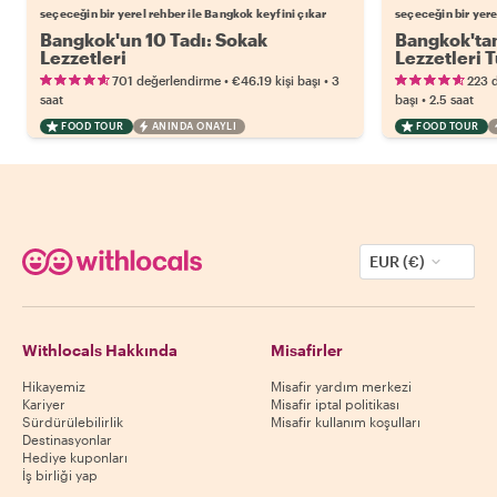
seçeceğin bir yerel rehber ile Bangkok keyfini çıkar
seçeceğin bir yere
Bangkok'un 10 Tadı: Sokak
Bangkok'tan
Lezzetleri
Lezzetleri 
•
•
701 değerlendirme
€46.19
kişi başı
3
223 
•
saat
başı
2.5 saat
FOOD TOUR
ANINDA ONAYLI
FOOD TOUR
EUR (€)
Withlocals Hakkında
Misafirler
Hikayemiz
Misafir yardım merkezi
Kariyer
Misafir iptal politikası
Sürdürülebilirlik
Misafir kullanım koşulları
Destinasyonlar
Hediye kuponları
İş birliği yap