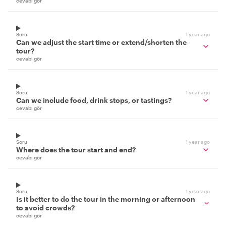
cevabı gör
Soru
1 year ago
Can we adjust the start time or extend/shorten the
tour?
cevabı gör
Soru
1 year ago
Can we include food, drink stops, or tastings?
cevabı gör
Soru
1 year ago
Where does the tour start and end?
cevabı gör
Soru
1 year ago
Is it better to do the tour in the morning or afternoon
to avoid crowds?
cevabı gör