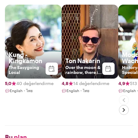
Kung -
Modd
Kingkamon
Ton Nakarin
Wach
The Easygoing
Over the moon &
Histor
Local
rainbow, there is
Special
BANGKOK. I meet
you there.
5,0
40 değerlendirme
4,8
14 değerlendirme
4,9
513
English・ไทย
English・ไทย
English
Bu
plan