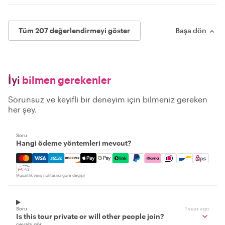
Tüm 207 değerlendirmeyi göster
Başa dön
İyi
bilmen gerekenler
Sorunsuz ve keyifli bir deneyim için bilmeniz gereken
her şey.
Soru
Hangi ödeme yöntemleri mevcut?
Mastercard, Visa, Amex, Discover, Apple Pay, Google Pay
Müsaitlik varış noktasına göre değişir
Soru
1 year ago
Is this tour private or will other people join?
cevabı gör