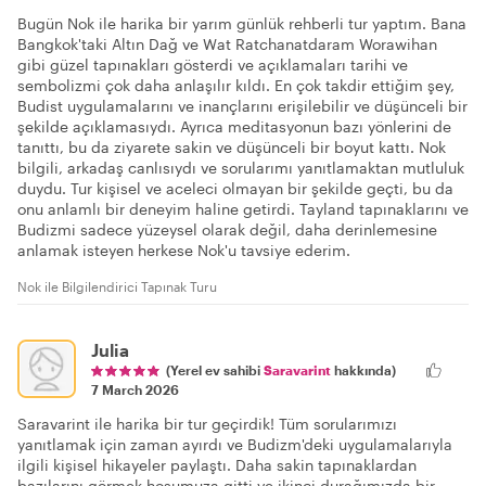
Bugün Nok ile harika bir yarım günlük rehberli tur yaptım. Bana
Bangkok'taki Altın Dağ ve Wat Ratchanatdaram Worawihan
gibi güzel tapınakları gösterdi ve açıklamaları tarihi ve
sembolizmi çok daha anlaşılır kıldı. En çok takdir ettiğim şey,
Budist uygulamalarını ve inançlarını erişilebilir ve düşünceli bir
şekilde açıklamasıydı. Ayrıca meditasyonun bazı yönlerini de
tanıttı, bu da ziyarete sakin ve düşünceli bir boyut kattı. Nok
bilgili, arkadaş canlısıydı ve sorularımı yanıtlamaktan mutluluk
duydu. Tur kişisel ve aceleci olmayan bir şekilde geçti, bu da
onu anlamlı bir deneyim haline getirdi. Tayland tapınaklarını ve
Budizmi sadece yüzeysel olarak değil, daha derinlemesine
anlamak isteyen herkese Nok'u tavsiye ederim.
Nok ile Bilgilendirici Tapınak Turu
Julia
(Yerel ev sahibi
Saravarint
hakkında)
7 March 2026
Saravarint ile harika bir tur geçirdik! Tüm sorularımızı
yanıtlamak için zaman ayırdı ve Budizm'deki uygulamalarıyla
ilgili kişisel hikayeler paylaştı. Daha sakin tapınaklardan
bazılarını görmek hoşumuza gitti ve ikinci durağımızda bir