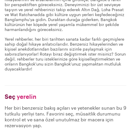
bir perspektiften göreceksiniz. Deneyiminizi bir üst seviyeye
taşıyın ve yerel rehberinizi takip ederek Altın Dağ, Loha Prasat
ve Wat Ratchanadda gibi kültüre uygun yerleri keşfedeceğiniz
Banglamphu'ya gidin. Duraktan durağa giderken, Bangkok
kültürünün her köşede yerel yaşamla mükemmel bir şekilde
harmanlandığını göreceksiniz.
Yerel rehberler, her biri tarihten sanata kadar farklı geçmişlere
sahip doğal hikaye anlatıcılarıdır. Benzersiz hikayelerinden ve
kişisel anekdotlarından bazılarını sizinle paylaşmak için
sabırsızlanıyorlar! Rotayı biraz değiştirmek ister misiniz? Sorun
değil, rehberler turu isteklerinize göre kişiselleştirmekten ve
onların Bangkok'unu sizin Bangkok'unuz yapmaktan mutluluk
duyacaklardır!
Seç
yerelin
Her biri benzersiz bakış açıları ve yetenekler sunan bu 9
tutkulu yerliyi tanı. Favorini seç, müsaitlik durumunu
kontrol et ve sana özel unutulmaz bir macera için
rezervasyon yap.