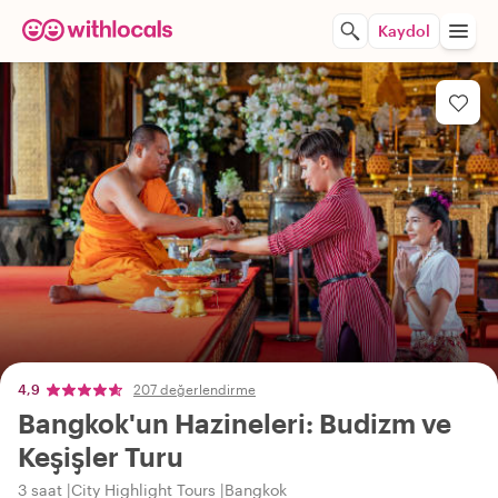
Kaydol
4,9
207 değerlendirme
Bangkok'un Hazineleri: Budizm ve
Keşişler Turu
3 saat
City Highlight Tours
Bangkok