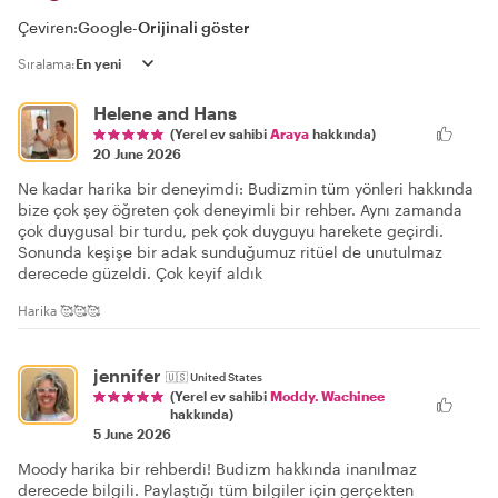
Çeviren:
Google
-
Orijinali göster
Sıralama:
Helene and Hans
(Yerel ev sahibi
Araya
hakkında)
20 June 2026
Ne kadar harika bir deneyimdi: Budizmin tüm yönleri hakkında
bize çok şey öğreten çok deneyimli bir rehber. Aynı zamanda
çok duygusal bir turdu, pek çok duyguyu harekete geçirdi.
Sonunda keşişe bir adak sunduğumuz ritüel de unutulmaz
derecede güzeldi. Çok keyif aldık
Harika 🥰🥰🥰
jennifer
🇺🇸
United States
(Yerel ev sahibi
Moddy. Wachinee
hakkında)
5 June 2026
Moody harika bir rehberdi! Budizm hakkında inanılmaz
derecede bilgili. Paylaştığı tüm bilgiler için gerçekten