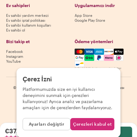
Ev sahipleri
Uygulamamızı indir
Ev sahibi yardım merkezi
App Store
Ev sahibi iptal politikası
Google Play Store
Ev sahibi kullanım koşulları
Ev sahibi ol
Bizi takip et
Ödeme yöntemleri
Mastercard, Visa, Amex, Di
Facebook
Instagram
YouTube
Kullanılabilirlik destinasyona göre değişir
Çerez İzni
©
2026
Withlocals.com
|
Gizlilik Politikası
|
Çerezler
|
Site haritası
Platformumuzda size en iyi kullanıcı
deneyimini sunmak için çerezleri
kullanıyoruz! Ayrıca analiz ve pazarlama
amaçları için de çerezlerden faydalanıyoruz.
Ayarları değiştir
Çerezleri kabul et
€37.48
kişi başı
Seç