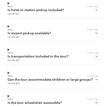
Soru
1 year ago
Is hotel or station pickup included?
cevabı gör
Soru
1 year ago
Is airport pickup available?
cevabı gör
Soru
1 year ago
Is transportation included in the tour?
cevabı gör
Soru
1 year ago
Can the tour accommodate children or large groups?
cevabı gör
Soru
1 year ago
Is the tour wheelchair accessible?