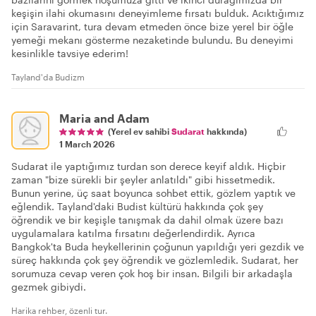
keşişin ilahi okumasını deneyimleme fırsatı bulduk. Acıktığımız
için Saravarint, tura devam etmeden önce bize yerel bir öğle
yemeği mekanı gösterme nezaketinde bulundu. Bu deneyimi
kesinlikle tavsiye ederim!
Tayland'da Budizm
Maria and Adam
(Yerel ev sahibi
Sudarat
hakkında)
1 March 2026
Sudarat ile yaptığımız turdan son derece keyif aldık. Hiçbir
zaman "bize sürekli bir şeyler anlatıldı" gibi hissetmedik.
Bunun yerine, üç saat boyunca sohbet ettik, gözlem yaptık ve
eğlendik. Tayland'daki Budist kültürü hakkında çok şey
öğrendik ve bir keşişle tanışmak da dahil olmak üzere bazı
uygulamalara katılma fırsatını değerlendirdik. Ayrıca
Bangkok'ta Buda heykellerinin çoğunun yapıldığı yeri gezdik ve
süreç hakkında çok şey öğrendik ve gözlemledik. Sudarat, her
sorumuza cevap veren çok hoş bir insan. Bilgili bir arkadaşla
gezmek gibiydi.
Harika rehber, özenli tur.