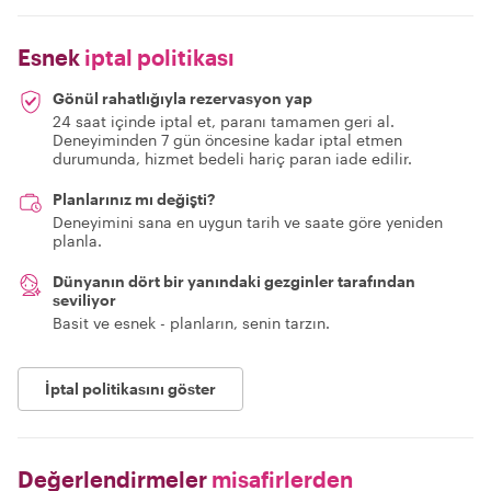
Esnek
iptal politikası
Gönül rahatlığıyla rezervasyon yap
24 saat içinde iptal et, paranı tamamen geri al.
Deneyiminden 7 gün öncesine kadar iptal etmen
durumunda, hizmet bedeli hariç paran iade edilir.
Planlarınız mı değişti?
Deneyimini sana en uygun tarih ve saate göre yeniden
planla.
Dünyanın dört bir yanındaki gezginler tarafından
seviliyor
Basit ve esnek - planların, senin tarzın.
İptal politikasını göster
Değerlendirmeler
misafirlerden