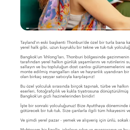
Tayland'ın eski başkenti Thonburi'de özel bir turla bana ka
yerel halk gibi, uzun kuyruklu bir tekne ve tuk-tuk yolcul
Bangkok'un 'khlong'ları, Thonburi bölgesinde gezinmenin 
tarafından yerel halkın günlük yaşamlarını ve rutinlerini 
sallayın ve bu topluluğun dost canlısı gülümsemelerini ve 
monte edilmiş mangalları olan ve hayranlık uyandıran bir
olan birkaç seyyar satıcıyla karşılaşırız!
Bu özel yolculuk sırasında birçok tapınak, türbe ve halkın
eserleri, fotoğrafçılık ve kukla tiyatrosuna dönüştürülmüş b
Bangkok'un gizli hazinelerinden biridir!
İşte bir sonraki yolculuğunuz! Bize Ayutthaya döneminde 
götürecek bir tuk-tuk. Size çanlarla ilgili tüm hikayesini v
Ve şimdi yerel pazar - yemek ve alışveriş için ünlü, sokak s
Muhteşem bir finalle, iskeleye çıkın ve manzaranın ve bu güz