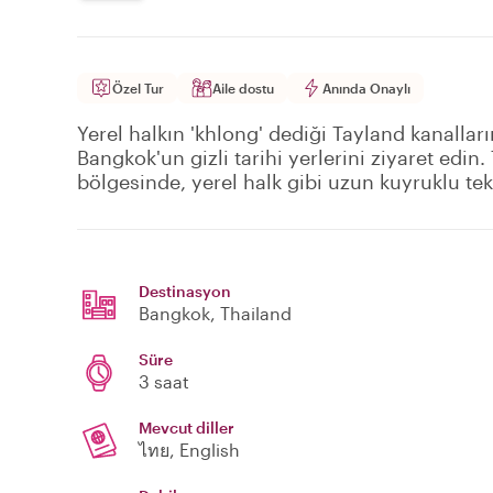
Özel Tur
Aile dostu
Anında Onaylı
Yerel halkın 'khlong' dediği Tayland kanalları
Bangkok'un gizli tarihi yerlerini ziyaret edin
bölgesinde, yerel halk gibi uzun kuyruklu tekn
Destinasyon
Bangkok
, Thailand
Süre
3 saat
Mevcut diller
ไทย, English