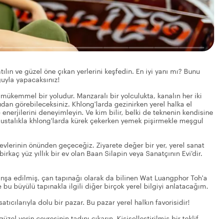
tılın ve güzel öne çıkan yerlerini keşfedin. En iyi yanı mı? Bunu
uğuyla yapacaksınız!
mükemmel bir yoludur. Manzaralı bir yolculukta, kanalın her iki
sudan görebileceksiniz. Khlong'larda gezinirken yerel halka el
enerjilerini deneyimleyin. Ve kim bilir, belki de teknenin kendisine
 ustalıkla khlong'larda kürek çekerken yemek pişirmekle meşgul
 evlerinin önünden geçeceğiz. Ziyarete değer bir yer, yerel sanat
irkaç yüz yıllık bir ev olan Baan Silapin veya Sanatçının Evi'dir.
inşa edilmiş, çan tapınağı olarak da bilinen Wat Luangphor Toh'a
e bu büyülü tapınakla ilgili diğer birçok yerel bilgiyi anlatacağım.
atıcılarıyla dolu bir pazar. Bu pazar yerel halkın favorisidir!
el yerin çevresinin tadını çıkarın. Kişiselleştirilmiş bir teklif