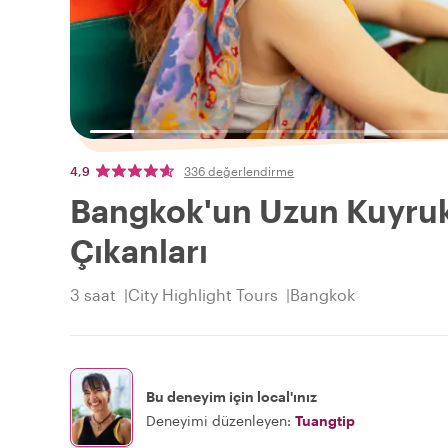
4,9
336 değerlendirme
Bangkok'un Uzun Kuyrukl
Çıkanları
3 saat
City Highlight Tours
Bangkok
Bu deneyim için local'ınız
Deneyimi düzenleyen:
Tuangtip