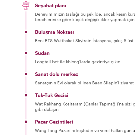
Seyahat planı
Deneyimimizin taslağı bu şekilde, ancak kesin kura
tercihlerinize göre küçük değişiklikler yapmak için
Buluşma Noktası
Beni BTS Wutthakat Skytrain İstasyonu, çıkış 5 üst 
Sudan
Longtail bot ile khlong'larda gezintiye çıkın
Sanat dolu merkez
Sanatçının Evi olarak bilinen Baan Silapin'i ziyaret
Tuk-Tuk Gezisi
Wat Rakhang Kositaram (Çanlar Tapınağı)'na sizi gö
gibi dolaşın
Pazar Gezintileri
Wang Lang Pazarı'nı keşfedin ve yerel halkın günl