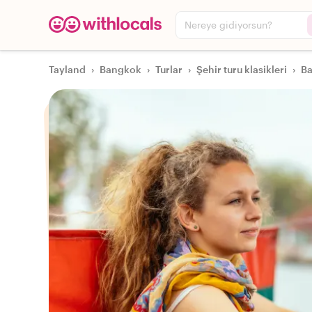
Nereye gidiyorsun?
Tayland
›
Bangkok
›
Turlar
›
Şehir turu klasikleri
›
Ba