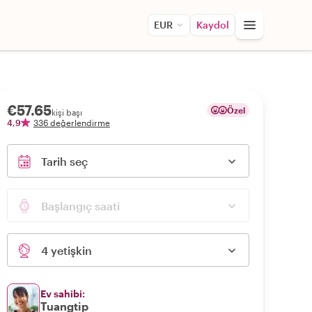
EUR
Kaydol
€57.65
Özel
kişi başı
4,9
336 değerlendirme
Tarih seç
Başlangıç saati
4 yetişkin
Ev sahibi:
Tuangtip