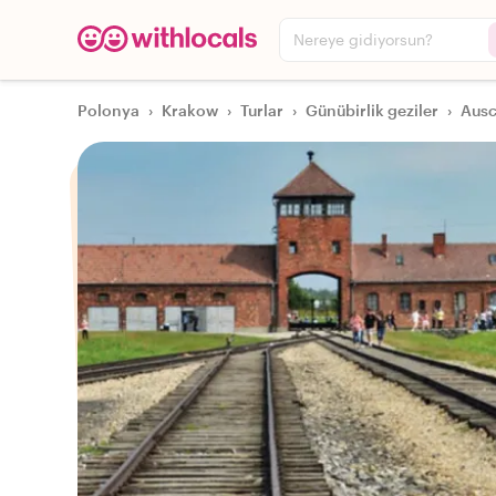
Nereye gidiyorsun?
Polonya
›
Krakow
›
Turlar
›
Günübirlik geziler
›
Ausc