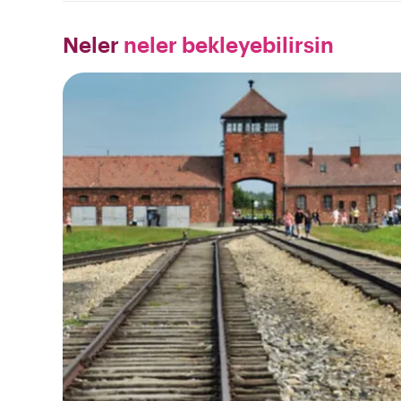
Neler
neler bekleyebilirsin