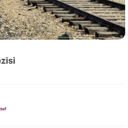
zisi
tof