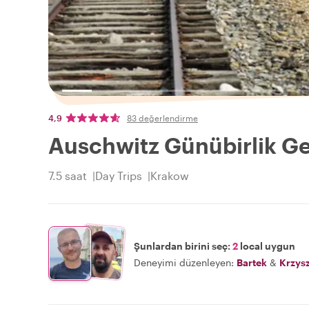
4,9
83 değerlendirme
Auschwitz Günübirlik Ge
7.5 saat
Day Trips
Krakow
Şunlardan birini seç:
2
local uygun
Deneyimi düzenleyen:
Bartek
&
Krzysz