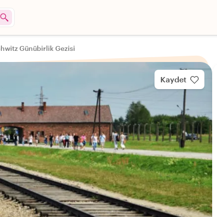
hwitz Günübirlik Gezisi
Kaydet