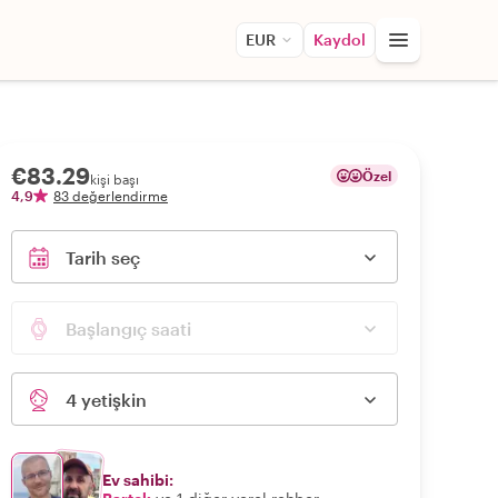
EUR
Kaydol
€83.29
Özel
kişi başı
4,9
83 değerlendirme
Tarih seç
Başlangıç saati
4 yetişkin
Ev sahibi: