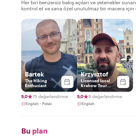
Her biri benzersiz bakış açıları ve yetenekler suna
kontrol et ve sana özel unutulmaz bir macera için
Bartek
Krzysztof
The Hiking
Licensed local
Enthusiast
Krakow Tour
Guide
5,0
75 değerlendirme
5,0
8 değerlendirme
English・Polski
English
Bu
plan