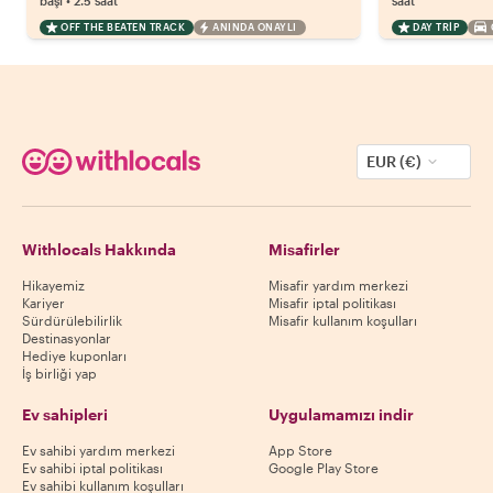
başı
2.5 saat
saat
OFF THE BEATEN TRACK
ANINDA ONAYLI
DAY TRIP
EUR (€)
Withlocals Hakkında
Misafirler
Hikayemiz
Misafir yardım merkezi
Kariyer
Misafir iptal politikası
Sürdürülebilirlik
Misafir kullanım koşulları
Destinasyonlar
Hediye kuponları
İş birliği yap
Ev sahipleri
Uygulamamızı indir
Ev sahibi yardım merkezi
App Store
Ev sahibi iptal politikası
Google Play Store
Ev sahibi kullanım koşulları