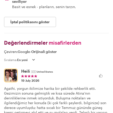
seviliyor
Basit ve esnek - planların, senin tarzın.
İptal politikasını göster
Değerlendirmeler
misafirlerden
Çeviren:
Google
-
Orijinali göster
Sıralama:
Heili
🇺🇸
United States
19 July 2026
Agathi, yorgun ikilimize harika bir şekilde rehberlik etti.
Gezimizin sonuna gelmiştik ve kısa sürede Atina'nın
derinliklerine inmek istiyorduk. Buluşma noktaları ve
ilgilendiğimiz her konuda (ki çok farklı şeylerdi, bilginize) son
derece uyumluydu; hatta sıcak bir Temmuz gününde güneş
kremi getirmeyi akıl etti ve su molaları verdi. Telaşlı bir varışın