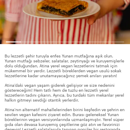
Bu lezzetli şehir turuyla enfes Yunan mutfağına aşık olun.
Yunan mutfağı sebzeler, salatalar, zeytinyağı ve kuruyemişlerle
dolu olduğundan, Atina yerel vegan lezzetlerini tatmak için
mükemmel bir yerdir. Lezzetli böreklerden vegan usulü sokak
lezzetlerine kadar unutamayacağınız yemek anıları yaratın!
Atina'daki vegan yaşam giderek gelişiyor ve size nedenini
göstereceğim! Hem tatlı hem de tuzlu en lezzetli yerel
lezzetlerin tadını çıkarın. Ayrıca, bu turdaki tüm mekanlar yerel
halkın gitmeyi sevdiği otantik yerlerdir.
Atina'nın alternatif mahallelerinden birini keşfedin ve şehrin en
sevilen vegan kafesini ziyaret edin. Burası geleneksel Yunan
böreklerinin vegan versiyonlarında uzmanlaşmıştır. Yerel süper
gıda olan devasa kuruyemiş çeşitlerine göz atın ve favorinizi
deneyin! Lezzetli salatalarıyla tanınan popüler bir restoranda