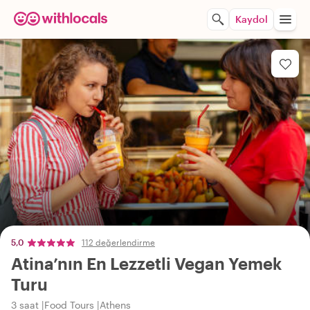
Kaydol
5,0
112 değerlendirme
Atina’nın En Lezzetli Vegan Yemek
Turu
3 saat
Food Tours
Athens