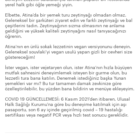
yerel halk gibi öğle yemeği yiyin.
Elbette, Atina'da bir yemek turu zeytinyağı olmadan olmaz.
Geleneksel bir şarküteri ziyaret edin ve farklı zeytinyağı ve bal
çeşitlerini tadın. Zeytinyağının sızma olmasının ne anlama
geldiğini ve yüksek kaliteli zeytinyağını nasıl tanıyacağınızı
öğrenin.
Atina'nın en ünlü sokak lezzetinin vegan versiyonunu deneyin.
Geleneksel souvlaki'yi vegan usulü yapan gizli bir cevheri size
göstereceğim!
İster vegan, ister vejetaryen olun, ister Atina'nın hızla büyüyen
mutfak sahnesini deneyimlemek isteyen bir gurme olun, bu
lezzetli tura bana katılın. Denemek istediğiniz başka Yunan
yemekleri var mı? Bu tur tamamen damak zevkinize göre
özelleştirilebilir, bu yüzden bana bildirin ve menüye ekleyeyim.
COVID 19 GÜNCELLEMESİ: 6 Kasım 2021'den itibaren, Ulusal
Halk Sağlığı Kurumu'na göre bu deneyime katılmak için aşı
pasaportu, son 6 ay içinde geçirilmiş covid – 19 hastalığı
sertifikası veya negatif PCR veya hızlı test sonucu gereklidir.