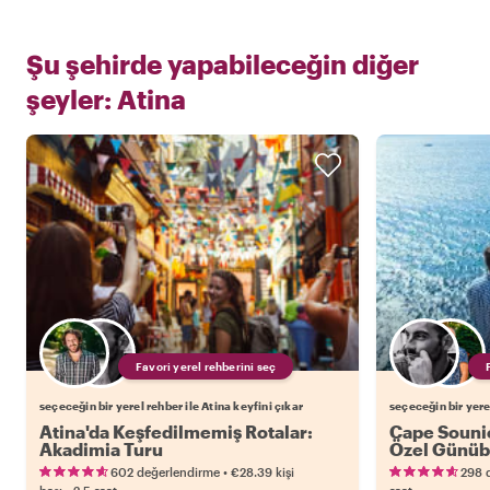
Şu şehirde yapabileceğin diğer
şeyler:
Atina
Favori yerel rehberini seç
seçeceğin bir yerel rehber ile Atina keyfini çıkar
seçeceğin bir yerel
Atina'da Keşfedilmemiş Rotalar:
Cape Souni
Akadimia Turu
Özel Günübi
•
602 değerlendirme
€28.39
kişi
298 
•