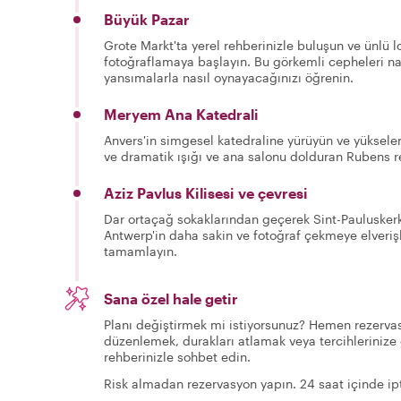
Büyük Pazar
Grote Markt'ta yerel rehberinizle buluşun ve ünlü l
fotoğraflamaya başlayın. Bu görkemli cepheleri n
yansımalarla nasıl oynayacağınızı öğrenin.
Meryem Ana Katedrali
Anvers'in simgesel katedraline yürüyün ve yükselen 
ve dramatik ışığı ve ana salonu dolduran Rubens re
Aziz Pavlus Kilisesi ve çevresi
Dar ortaçağ sokaklarından geçerek Sint-Pauluskerk'
Antwerp'in daha sakin ve fotoğraf çekmeye elverişli
tamamlayın.
Sana özel hale getir
Planı değiştirmek mi istiyorsunuz? Hemen rezervas
düzenlemek, durakları atlamak veya tercihlerinize 
rehberinizle sohbet edin.
Risk almadan rezervasyon yapın. 24 saat içinde ipt