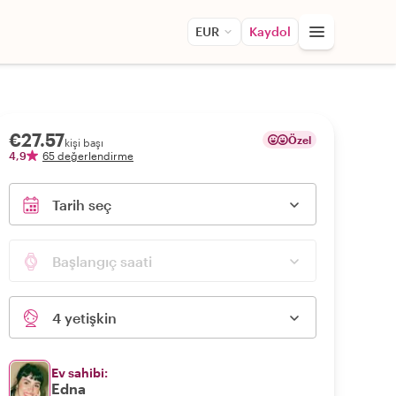
EUR
Kaydol
€27.57
Özel
kişi başı
4,9
65 değerlendirme
Tarih seç
Başlangıç saati
4 yetişkin
Ev sahibi:
Edna