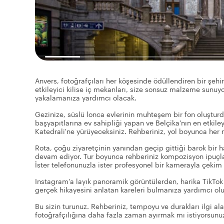
Anvers, fotoğrafçıları her köşesinde ödüllendiren bir şehi
etkileyici kilise iç mekanları, size sonsuz malzeme sunuyo
yakalamanıza yardımcı olacak.
Gezinize, süslü lonca evlerinin muhteşem bir fon oluştur
başyapıtlarına ev sahipliği yapan ve Belçika'nın en etkil
Katedrali'ne yürüyeceksiniz. Rehberiniz, yol boyunca her nok
Rota, çoğu ziyaretçinin yanından geçip gittiği barok bir 
devam ediyor. Tur boyunca rehberiniz kompozisyon ipuçları,
İster telefonunuzla ister profesyonel bir kamerayla çekim 
Instagram'a layık panoramik görüntülerden, harika TikTok 
gerçek hikayesini anlatan kareleri bulmanıza yardımcı olu
Bu sizin turunuz. Rehberiniz, tempoyu ve durakları ilgi ala
fotoğrafçılığına daha fazla zaman ayırmak mı istiyorsunu