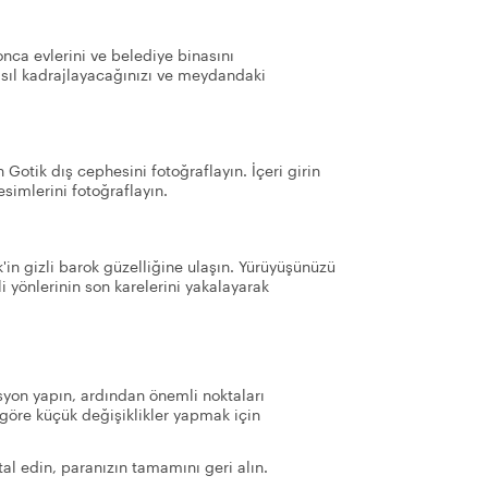
onca evlerini ve belediye binasını
asıl kadrajlayacağınızı ve meydandaki
Gotik dış cephesini fotoğraflayın. İçeri girin
simlerini fotoğraflayın.
in gizli barok güzelliğine ulaşın. Yürüyüşünüzü
 yönlerinin son karelerini yakalayarak
yon yapın, ardından önemli noktaları
göre küçük değişiklikler yapmak için
al edin, paranızın tamamını geri alın.