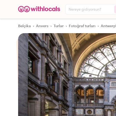
Nereye gidiyorsun?
Belçika
›
Anvers
›
Turlar
›
Fotoğraf turları
›
Antwerp'i