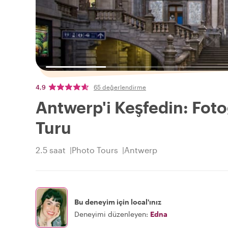
4,9
65 değerlendirme
Antwerp'i Keşfedin: Fotoğr
Turu
2.5 saat
Photo Tours
Antwerp
Bu deneyim için local'ınız
Deneyimi düzenleyen:
Edna