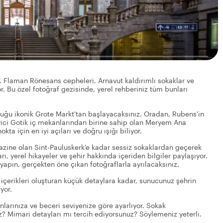
r. Flaman Rönesans cepheleri, Arnavut kaldırımlı sokaklar ve
r. Bu özel fotoğraf gezisinde, yerel rehberiniz tüm bunları
duğu ikonik Grote Markt'tan başlayacaksınız. Oradan, Rubens'in
eyici Gotik iç mekanlarından birine sahip olan Meryem Ana
ta için en iyi açıları ve doğru ışığı biliyor.
hazine olan Sint-Pauluskerk'e kadar sessiz sokaklardan geçerek
 yerel hikayeler ve şehir hakkında içeriden bilgiler paylaşıyor.
yapın, gerçekten öne çıkan fotoğraflarla ayrılacaksınız.
içerikleri oluşturan küçük detaylara kadar, sunucunuz şehrin
yor.
nlarınıza ve beceri seviyenize göre ayarlıyor. Sokak
z? Mimari detayları mı tercih ediyorsunuz? Söylemeniz yeterli.