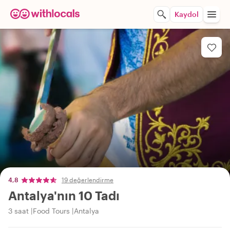
Kaydol
4,8
19 değerlendirme
Antalya'nın 10 Tadı
3 saat
Food Tours
Antalya