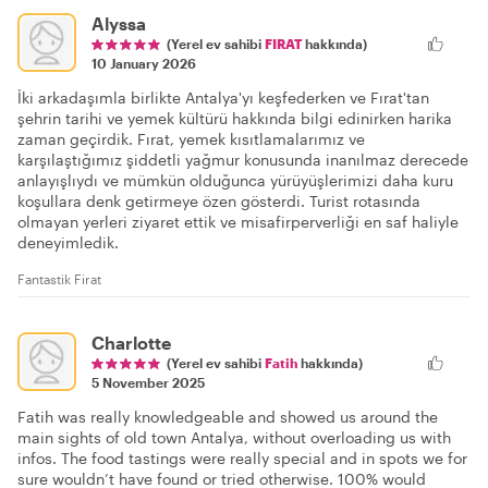
Alyssa
(Yerel ev sahibi
FIRAT
hakkında)
10 January 2026
İki arkadaşımla birlikte Antalya'yı keşfederken ve Fırat'tan
şehrin tarihi ve yemek kültürü hakkında bilgi edinirken harika
zaman geçirdik. Fırat, yemek kısıtlamalarımız ve
karşılaştığımız şiddetli yağmur konusunda inanılmaz derecede
anlayışlıydı ve mümkün olduğunca yürüyüşlerimizi daha kuru
koşullara denk getirmeye özen gösterdi. Turist rotasında
olmayan yerleri ziyaret ettik ve misafirperverliği en saf haliyle
deneyimledik.
Fantastik Firat
Charlotte
(Yerel ev sahibi
Fatih
hakkında)
5 November 2025
Fatih was really knowledgeable and showed us around the
main sights of old town Antalya, without overloading us with
infos. The food tastings were really special and in spots we for
sure wouldn’t have found or tried otherwise. 100% would