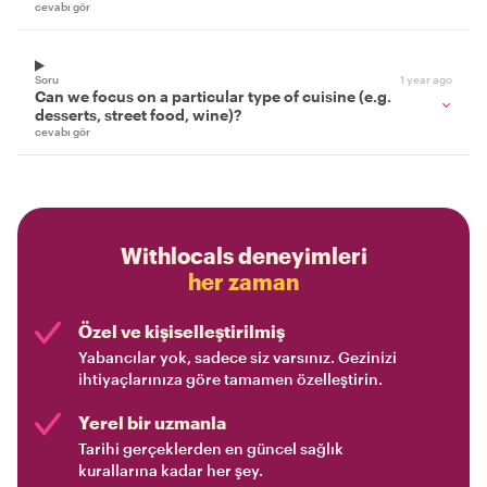
cevabı gör
Soru
1 year ago
Can we focus on a particular type of cuisine (e.g.
desserts, street food, wine)?
cevabı gör
Withlocals deneyimleri
her zaman
Özel ve kişiselleştirilmiş
Yabancılar yok, sadece siz varsınız. Gezinizi
ihtiyaçlarınıza göre tamamen özelleştirin.
Yerel bir uzmanla
Tarihi gerçeklerden en güncel sağlık
kurallarına kadar her şey.