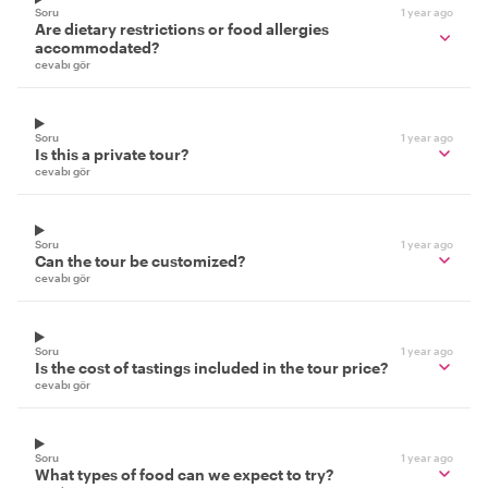
Soru
1 year ago
Are dietary restrictions or food allergies
accommodated?
cevabı gör
Soru
1 year ago
Is this a private tour?
cevabı gör
Soru
1 year ago
Can the tour be customized?
cevabı gör
Soru
1 year ago
Is the cost of tastings included in the tour price?
cevabı gör
Soru
1 year ago
What types of food can we expect to try?