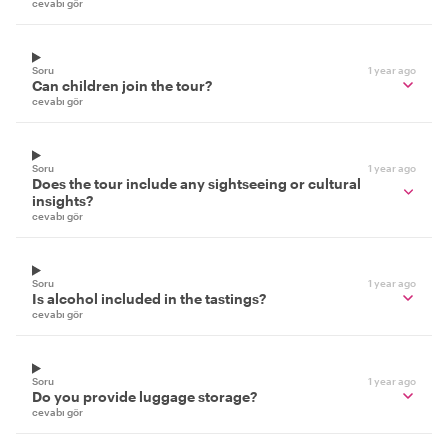
cevabı gör
Soru
1 year ago
Can children join the tour?
cevabı gör
Soru
1 year ago
Does the tour include any sightseeing or cultural
insights?
cevabı gör
Soru
1 year ago
Is alcohol included in the tastings?
cevabı gör
Soru
1 year ago
Do you provide luggage storage?
cevabı gör