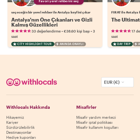
Favori yerel rehberini seç
seçeceğin bir yerel rehber ile Antalya keyfini çıkar
FIRAT ile Antalya 
Antalya'nın Öne Çıkanları ve Gizli
The Ultimat
Kalmış Güzellikleri
•
•
33 değerlendirme
€38.60
kişi başı
3
17 d
saat
saat
CITY HIGHLIGHT TOUR
ANINDA ONAYLI
DAY TRIP
A
EUR (€)
Withlocals Hakkında
Misafirler
Hikayemiz
Misafir yardım merkezi
Kariyer
Misafir iptal politikası
Sürdürülebilirlik
Misafir kullanım koşulları
Destinasyonlar
Hediye kuponları