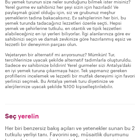
Bu yemek turunun size neler sunduğunu bilmek ister misiniz?
Yerel gurme ev sahibiniz her şeyi sizin için hazırladı! Ve
paylaşmak güzel olduğu için, siz ve grubunuz meşhur
yemeklerin tadına bakacaksınız. Ev sahiplerinin her biri, bu
yemek turunda tadacağınız lezzetleri özenle seçti. Hepsi
yemek ve şehirlerine tutkulu, en otantik ve tipik lezzetleri
alabileceğiniz en iyi yerleri biliyorlar. İlgi alanlarınıza göre ev
sahibinizi seçin ve damak zevkinize göre hazırlanmış eşsiz ve
lezzetli bir deneyimin parçası olun.
Vejetaryen bir alternatif mi arıyorsunuz? Mümkün! Tur,
tercihlerinize uyacak şekilde alternatif tadımlarla oluşturuldu.
Sadece ev sahibinize bildirin! Yerel gurmeler sizi Antalya'daki
en iyi yemek turuna çıkarmaya hazır. Tek yapmanız gereken
profillerini incelemek ve lezzetli bir mutfak deneyimi için favori
yerlinizi seçmek. Bu Antalya yemek turu diyetinize ve
alerjilerinize uyacak şekilde %100 kişiselleştirilebilir.
Seç
yerelin
Her biri benzersiz bakış açıları ve yetenekler sunan bu 2
tutkulu yerliyi tanı. Favorini seç, müsaitlik durumunu