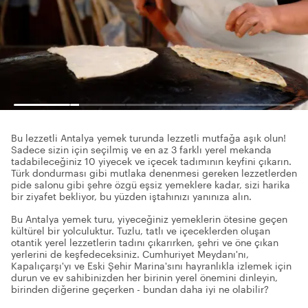
Bu lezzetli Antalya yemek turunda lezzetli mutfağa aşık olun!
Sadece sizin için seçilmiş ve en az 3 farklı yerel mekanda
tadabileceğiniz 10 yiyecek ve içecek tadımının keyfini çıkarın.
Türk dondurması gibi mutlaka denenmesi gereken lezzetlerden
pide salonu gibi şehre özgü eşsiz yemeklere kadar, sizi harika
bir ziyafet bekliyor, bu yüzden iştahınızı yanınıza alın.
Bu Antalya yemek turu, yiyeceğiniz yemeklerin ötesine geçen
kültürel bir yolculuktur. Tuzlu, tatlı ve içeceklerden oluşan
otantik yerel lezzetlerin tadını çıkarırken, şehri ve öne çıkan
yerlerini de keşfedeceksiniz. Cumhuriyet Meydanı'nı,
Kapalıçarşı'yı ve Eski Şehir Marina'sını hayranlıkla izlemek için
durun ve ev sahibinizden her birinin yerel önemini dinleyin,
birinden diğerine geçerken - bundan daha iyi ne olabilir?