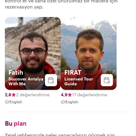
kontrol et ve sana özel unutulmaz bir macera için
rezervasyon yap.
Fatih
FIRAT
Discover Antalya
Licensed Tour
With Me
Guide
2,8
2 değerlendirme
4,9
17 değerlendirme
English
English
Bu
plan
Yerel rehberinizle neler yapacağınızı görmek için