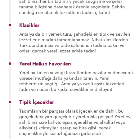
sahibiniz, her bir tadımı yiyecek sevgisine ve şehri
tanıma bilgisine dayanarak özenle seçmiştir. Şehrin
sunduğu en otantik lezzetlerin tadını çıkarın!
Klasikler
Antalya'da bir yemek turu, şehirdeki en tipik ve sevilen
lezzetler olmadan tamamlanamaz. Nihai klasiklerden
Türk dondurması ve pide salonunun tadına bakın ve
onları gerçek yerel lezzetleriyle tadın!
Yerel Halkın Favorileri
Yerel halkın en sevdiği lezzetlerden bazılarını deneyerek
yöresel mutfağı daha yakından tanıyın. Yerel
rehberinizin seçtiği, Antalya'ya özgü eşsiz lezzetleri
tadın ve neden bu kadar sevdiklerini dinleyin!
Tipik İçecekler
Tadımların bir parçası olarak içecekler de dahil, bu
gerçek deneyim gerçek bir yerel ruhla geliyor! Yerel ev
sahibiniz size kahve, eşsiz içecekler ve alkollü (veya
alkolsüz) kokteyller, şarap ve bira gibi içecek
seçenekleriyle susuzluğunuzu giderecek.