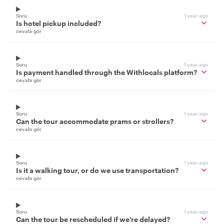
Soru
1 year ago
Is hotel pickup included?
cevabı gör
Soru
1 year ago
Is payment handled through the Withlocals platform?
cevabı gör
Soru
1 year ago
Can the tour accommodate prams or strollers?
cevabı gör
Soru
1 year ago
Is it a walking tour, or do we use transportation?
cevabı gör
Soru
1 year ago
Can the tour be rescheduled if we're delayed?