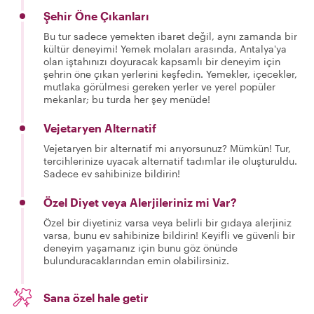
Şehir Öne Çıkanları
Bu tur sadece yemekten ibaret değil, aynı zamanda bir
kültür deneyimi! Yemek molaları arasında, Antalya'ya
olan iştahınızı doyuracak kapsamlı bir deneyim için
şehrin öne çıkan yerlerini keşfedin. Yemekler, içecekler,
mutlaka görülmesi gereken yerler ve yerel popüler
mekanlar; bu turda her şey menüde!
Vejetaryen Alternatif
Vejetaryen bir alternatif mi arıyorsunuz? Mümkün! Tur,
tercihlerinize uyacak alternatif tadımlar ile oluşturuldu.
Sadece ev sahibinize bildirin!
Özel Diyet veya Alerjileriniz mi Var?
Özel bir diyetiniz varsa veya belirli bir gıdaya alerjiniz
varsa, bunu ev sahibinize bildirin! Keyifli ve güvenli bir
deneyim yaşamanız için bunu göz önünde
bulunduracaklarından emin olabilirsiniz.
Sana özel hale getir