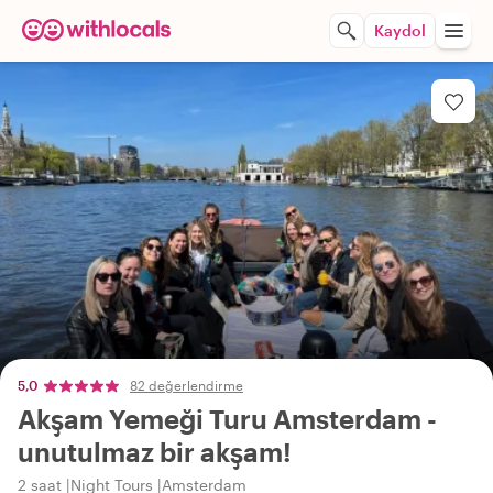
Kaydol
5,0
82 değerlendirme
Akşam Yemeği Turu Amsterdam -
unutulmaz bir akşam!
2 saat
Night Tours
Amsterdam