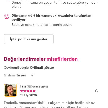
Deneyimini sana en uygun tarih ve saate göre yeniden
planla.
Dünyanın dört bir yanındaki gezginler tarafından
seviliyor
Basit ve esnek - planların, senin tarzın.
İptal politikasını göster
Değerlendirmeler
misafirlerden
Çeviren:
Google
-
Orijinali göster
Sıralama:
Ian
🇺🇸
United States
11 July 2026
Frederik, Amsterdam'daki ilk akşamımız için harika bir ev
sahibiydi. Suyun üzerinde olmak ve kanalların tarihini