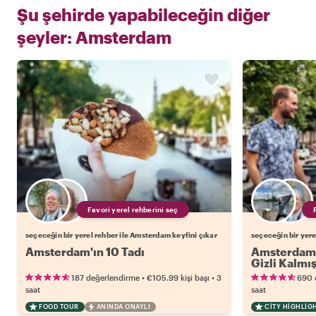
Şu şehirde yapabileceğin diğer
şeyler:
Amsterdam
Favori yerel rehberini seç
seçeceğin bir yerel rehber ile Amsterdam keyfini çıkar
seçeceğin bir yere
Amsterdam'ın 10 Tadı
Amsterdam'
Gizli Kalmış
•
•
187 değerlendirme
€105.99
kişi başı
3
690 
saat
saat
FOOD TOUR
ANINDA ONAYLI
CITY HIGHLIG