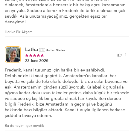
dinlemek, Amsterdam'a benzersiz bir bakış açısı kazanmanın
en iyi yolu. Sadece ailemizin Frederik ile birlikte olmasını çok
sevdik. Asla unutamayacağımız, gerçekten eşsiz bir
deneyimdi.
Harika Bir Akşam
Latha
🇺🇸
United States
1
23 June 2026
Frederik, kanal turumuz için harika bir ev sahibiydi.
Delphine'de iki saat geçirdik. Amsterdam'ın kanalları her
boyutta ve şekilde teknelerle doluydu, biz de sular boyunca ve
eski Amsterdam'ın içinden süzülüyorduk. Kalabalık gruplarla
ağzına kadar dolu uzun tekneler yerine, daha küçük bir teknede
ve sadece üç kişilik bir grupla olmak harikaydı. Son derece
bilgili Frederik, bize Amsterdam'ın geçmişi ve bugünü
hakkında bazı bilgiler aktardı. Kanal turuyla ilgilenen herkese
şiddetle tavsiye ederim.
Bu deneyimi çok sevdik