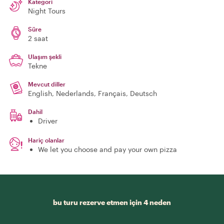
Kategori
Night Tours
Süre
2 saat
Ulaşım şekli
Tekne
Mevcut diller
English, Nederlands, Français, Deutsch
Dahil
Driver
Hariç olanlar
We let you choose and pay your own pizza
bu turu rezerve etmen için 4 neden