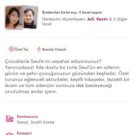
Şunlardan birini seç:
4
local uygun
Deneyimi düzenleyen:
Juli
,
Kevin
&
2 diğer
local
Özel Tur
Anında Onaylı
Çocuklarla Seul'e mi seyahat ediyorsunuz?
Yanınızdayız! Aile dostu bir turla Seul'ün en iyilerini
görün ve şehri çocuğunuzun gözünden keşfedin. Özel
turunuz eğlenceli aktiviteler, keyifli hikayeler, lezzetli bir
ikram ve tüm ailenizin sonsuza dek besleyeceği
unutulmaz anılar içerir.
Destinasyon
Seoul
, South Korea
Kategori