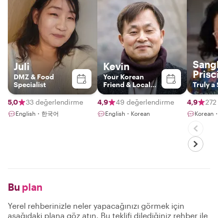
Sang
Juli
Kevin
Prisci
DMZ & Food
Your Korean
Specialist
Friend & Local
Truly a
Storyteller
5,0
33 değerlendirme
4,9
49 değerlendirme
4,9
272
English・한국어
English・Korean
Korean・
Bu
plan
Yerel rehberinizle neler yapacağınızı görmek için
aşağıdaki plana göz atın. Bu teklifi dilediğiniz rehber ile