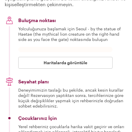
kişiselleştirmekten çekinmeyin.
Buluşma noktası
Yolculuğunuza başlamak için Seoul - by the statue of
Haetae (the mythical lion creature on the right-hand
side as you face the gate) noktasında buluşun
Haritalarda görüntüle
Seyahat planı
Deneyimimizin taslağı bu şekilde, ancak kesin kurallar
değil! Rezervasyon yaptıktan sonra, tercihlerinize göre
küçük değişiklikler yapmak için rehberinizle doğrudan
sohbet edebilirsiniz.
Çocuklarınız İçin
Yerel rehberiniz çocuklarla harika vakit geçirir ve onları
eğlendirmek için eğlenceli, interaktif bir tur hazırladı.