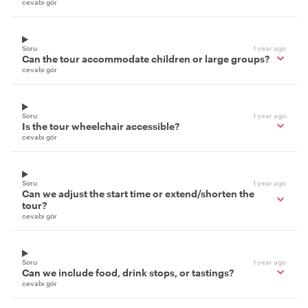
cevabı gör
Soru
1 year ago
Can the tour accommodate children or large groups?
cevabı gör
Soru
1 year ago
Is the tour wheelchair accessible?
cevabı gör
Soru
1 year ago
Can we adjust the start time or extend/shorten the
tour?
cevabı gör
Soru
1 year ago
Can we include food, drink stops, or tastings?
cevabı gör