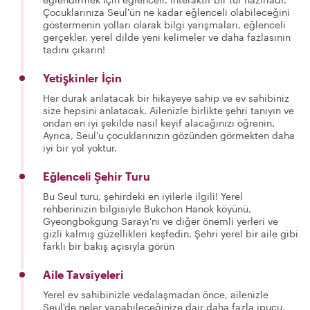
Çocuklarınıza Seul'ün ne kadar eğlenceli olabileceğini
göstermenin yolları olarak bilgi yarışmaları, eğlenceli
gerçekler, yerel dilde yeni kelimeler ve daha fazlasının
tadını çıkarın!
Yetişkinler İçin
Her durak anlatacak bir hikayeye sahip ve ev sahibiniz
size hepsini anlatacak. Ailenizle birlikte şehri tanıyın ve
ondan en iyi şekilde nasıl keyif alacağınızı öğrenin.
Ayrıca, Seul'u çocuklarınızın gözünden görmekten daha
iyi bir yol yoktur.
Eğlenceli Şehir Turu
Bu Seul turu, şehirdeki en iyilerle ilgili! Yerel
rehberinizin bilgisiyle Bukchon Hanok köyünü,
Gyeongbokgung Sarayı'nı ve diğer önemli yerleri ve
gizli kalmış güzellikleri keşfedin. Şehri yerel bir aile gibi
farklı bir bakış açısıyla görün
Aile Tavsiyeleri
Yerel ev sahibinizle vedalaşmadan önce, ailenizle
Seul'de neler yapabileceğinize dair daha fazla ipucu,