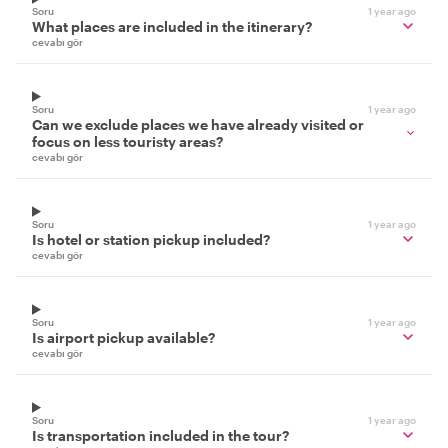
Soru
1 year ago
What places are included in the itinerary?
cevabı gör
Soru
1 year ago
Can we exclude places we have already visited or
focus on less touristy areas?
cevabı gör
Soru
1 year ago
Is hotel or station pickup included?
cevabı gör
Soru
1 year ago
Is airport pickup available?
cevabı gör
Soru
1 year ago
Is transportation included in the tour?