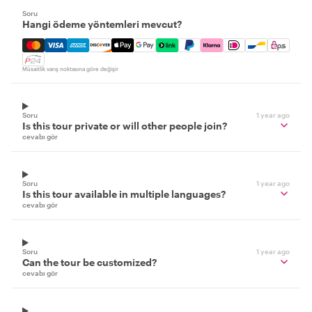
Soru
Hangi ödeme yöntemleri mevcut?
Mastercard, Visa, Amex, Discover, Apple Pay, Google Pay
Müsaitlik varış noktasına göre değişir
Soru
1 year ago
Is this tour private or will other people join?
cevabı gör
Soru
1 year ago
Is this tour available in multiple languages?
cevabı gör
Soru
1 year ago
Can the tour be customized?
cevabı gör