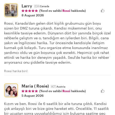
Larry
🇨🇦
Canada
(Yerel ev sahibi
Rossi
hakkında)
8 August 2026
Rossi, Kanada'dan gelen dört kişilik grubumuzu gün boyu
süren bir DMZ turuna çıkardı. Kendisi mükemmel biri, onu
kesinlikle tavsiye ederim. Dünyanın dört bir yanında birçok özel
rehberle çalıştım ve o, tanıdığım en iyilerden biri. Bilgili, cana
yakın ve İngilizcesi harika. Tur öncesinde kendisiyle iletişim
kurmak çok kolaydı. Turu organize etme konusunda inanılmaz
yardımcı oldu ve gün boyunca çok esnekti. Hepimizi çok rahat
ettirdi ve harika bir deneyim yaşadık. Seul'de harika bir rehber
arıyorsanız onu şiddetle tavsiye ederim.
Rossi harika biri!
Maria ( Rosie)
🇦🇹
Austria
(Yerel ev sahibi
Rossi
hakkında)
5 August 2026
Kızım ve ben, Rossi ile 6 saatlik bir aile turuna çıktık. Kendisi
çok anlayışlı biri ve bize göre hareket etti. Öncelikle, 11 saatlik
bir uçuştan sonra uyuyakaldığımız için buluşma saatine geç