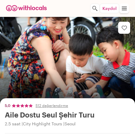
Kaydol
5,0
512 değerlendirme
Aile Dostu Seul Şehir Turu
2.5 saat
City Highlight Tours
Seoul