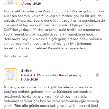
1 August 2026
Dört kişilik bir aileyiz ve Rossi bugün bizi DMZ'ye götürdü. Bize
DMZ'nin önemini ve Kore Savaşı'nın tarihini çok iyi bir şekilde
anlattı. Ayrıca bizi Seul'e döndüğümüzde, her iki gencimizin de
çok keyif aldığı savaş müzesine götürdü. Öğle yemeğini
DMZ'den yaklaşık 20 dakika uzaklıktaki harika bir restoranda
yedik. Yemekler çok lezzetliydi ve farklı yemeklerin hepsini
denemeye bayıldık. Rossi'nin çok geniş arabasındaki yolculuk
son derece konforluydu ve kendimizi çok iyi ağırlanmış
hissettik. Harika bir rehber! Kesinlikle tavsiye ederiz!
Harika bir rehber!
Ulrike
(Yerel ev sahibi
Rossi
hakkında)
31 July 2026
İki genç erkek çocuklu dört kişilik bir aileyiz. Rossi bize
Kore'nin tarihini, geleneklerini ve kültürünü anlatarak ve
gezdirerek harika bir iş çıkardı. Kendi başımıza asla
bulamayacağımız çok hoş bir yerel restoranda öğle yemeği
yedik. Tüm aile günün tadını çok çıkardı ve bir sonraki Seul