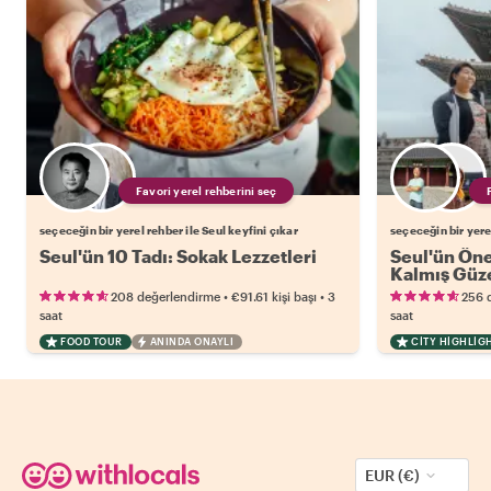
Favori yerel rehberini seç
seçeceğin bir yerel rehber ile Seul keyfini çıkar
seçeceğin bir yerel
Seul'ün 10 Tadı: Sokak Lezzetleri
Seul'ün Öne 
Kalmış Güze
•
•
208 değerlendirme
€91.61
kişi başı
3
256 
saat
saat
FOOD TOUR
ANINDA ONAYLI
CITY HIGHLIG
EUR (€)