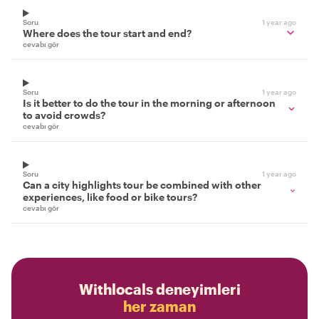
Soru
1 year ago
Where does the tour start and end?
cevabı gör
Soru
1 year ago
Is it better to do the tour in the morning or afternoon
to avoid crowds?
cevabı gör
Soru
1 year ago
Can a city highlights tour be combined with other
experiences, like food or bike tours?
cevabı gör
Withlocals deneyimleri
her zaman