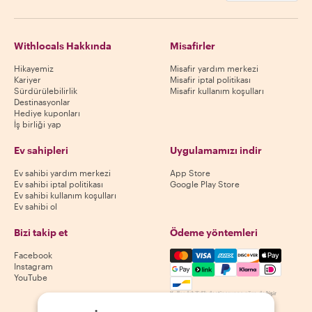
Withlocals Hakkında
Misafirler
Hikayemiz
Misafir yardım merkezi
Kariyer
Misafir iptal politikası
Sürdürülebilirlik
Misafir kullanım koşulları
Destinasyonlar
Hediye kuponları
İş birliği yap
Ev sahipleri
Uygulamamızı indir
Ev sahibi yardım merkezi
App Store
Ev sahibi iptal politikası
Google Play Store
Ev sahibi kullanım koşulları
Ev sahibi ol
Bizi takip et
Ödeme yöntemleri
Mastercard, Visa, Amex, Di
Facebook
Instagram
YouTube
Kullanılabilirlik destinasyona göre değişir