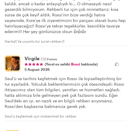
kaldık, ancak o kadar anlayışlıydı ki... O olmasaydı nasıl
gezerdik bilmiyorum. Rehberli tur için çok minnettarız; kısa
sürse de çok keyif aldık. Rossi'nin bize verdiği hatıra
sayesinde, Kore'ye ilk ziyaretimizin bir parçası olarak bunu hep
hatırlayacağız!! Rossi'ye tekrar teşekkürler, kesinlikle tavsiye
ederim!!! Her şey gönlünüzce olsun 👍👍👍
Harika!! Ve uyumlu bir turist rehberi!!
Virgile
🇫🇷
France
(Yerel ev sahibi
Rossi
hakkında)
5 August 2026
Seul'ü ve tarihini keşfetmek için Rossi ile kişiselleştirilmiş bir
tur ayarladık. Yolculuk beklentilerimizin çok ötesindeydi: Rossi
ihtiyacımız olan tüm bilgileri, yanıtları ve hizmetleri sağladı,
hatta aklımıza bile gelmeyen pek çok fazlasını sundu. Eğer
Seul'deki en iyi, en nazik ve en bilgili rehberi arıyorsanız,
Rossi'den başkasına bakmanıza gerek yok.
Seul'ü keşfetmek için mükemmel bir rehber