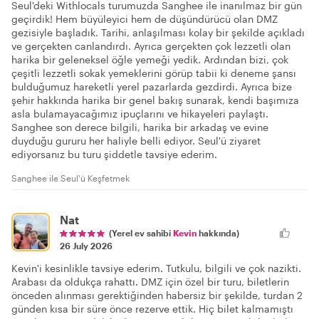
Seul'deki Withlocals turumuzda Sanghee ile inanılmaz bir gün
geçirdik! Hem büyüleyici hem de düşündürücü olan DMZ
gezisiyle başladık. Tarihi, anlaşılması kolay bir şekilde açıkladı
ve gerçekten canlandırdı. Ayrıca gerçekten çok lezzetli olan
harika bir geleneksel öğle yemeği yedik. Ardından bizi, çok
çeşitli lezzetli sokak yemeklerini görüp tabii ki deneme şansı
bulduğumuz hareketli yerel pazarlarda gezdirdi. Ayrıca bize
şehir hakkında harika bir genel bakış sunarak, kendi başımıza
asla bulamayacağımız ipuçlarını ve hikayeleri paylaştı.
Sanghee son derece bilgili, harika bir arkadaş ve evine
duyduğu gururu her haliyle belli ediyor. Seul'ü ziyaret
ediyorsanız bu turu şiddetle tavsiye ederim.
Sanghee ile Seul'ü Keşfetmek
Nat
(Yerel ev sahibi
Kevin
hakkında)
26 July 2026
Kevin'i kesinlikle tavsiye ederim. Tutkulu, bilgili ve çok nazikti.
Arabası da oldukça rahattı. DMZ için özel bir turu, biletlerin
önceden alınması gerektiğinden habersiz bir şekilde, turdan 2
günden kısa bir süre önce rezerve ettik. Hiç bilet kalmamıştı