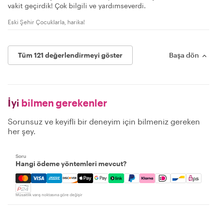
vakit geçirdik! Çok bilgili ve yardımseverdi.
Eski Şehir Çocuklarla, harika!
Tüm 121 değerlendirmeyi göster
Başa dön
İyi
bilmen gerekenler
Sorunsuz ve keyifli bir deneyim için bilmeniz gereken
her şey.
Soru
Hangi ödeme yöntemleri mevcut?
Mastercard, Visa, Amex, Discover, Apple Pay, Google Pay
Müsaitlik varış noktasına göre değişir