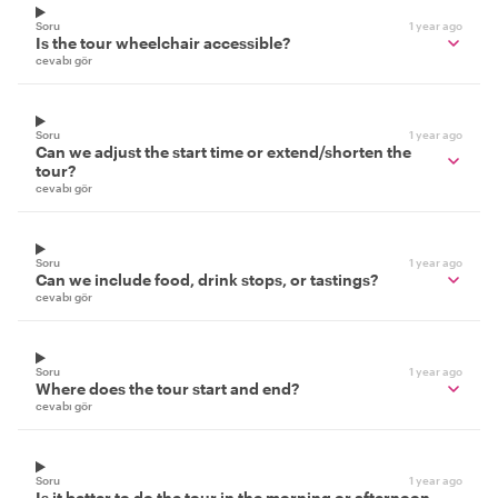
Soru
1 year ago
Is the tour wheelchair accessible?
cevabı gör
Soru
1 year ago
Can we adjust the start time or extend/shorten the
tour?
cevabı gör
Soru
1 year ago
Can we include food, drink stops, or tastings?
cevabı gör
Soru
1 year ago
Where does the tour start and end?
cevabı gör
Soru
1 year ago
Is it better to do the tour in the morning or afternoon