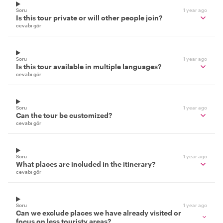
Soru
1 year ago
Is this tour private or will other people join?
cevabı gör
Soru
1 year ago
Is this tour available in multiple languages?
cevabı gör
Soru
1 year ago
Can the tour be customized?
cevabı gör
Soru
1 year ago
What places are included in the itinerary?
cevabı gör
Soru
1 year ago
Can we exclude places we have already visited or
focus on less touristy areas?