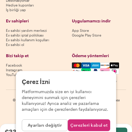
Destinasyonlar
Hediye kuponları
İş birliği yap
Ev sahipleri
Uygulamamızı indir
Ev sahibi yardım merkezi
App Store
Ev sahibi iptal politikası
Google Play Store
Ev sahibi kullanım koşulları
Ev sahibi ol
Bizi takip et
Ödeme yöntemleri
Mastercard, Visa, Amex, Di
Facebook
Instagram
YouTube
Çerez İzni
Kullanılabilirlik destinasyona göre değişir
Platformumuzda size en iyi kullanıcı
deneyimini sunmak için çerezleri
©
2026
Withlocals.com
|
Gizlilik Politikası
|
Çerezler
|
Site haritası
kullanıyoruz! Ayrıca analiz ve pazarlama
amaçları için de çerezlerden faydalanıyoruz.
Ayarları değiştir
Çerezleri kabul et
€33.09