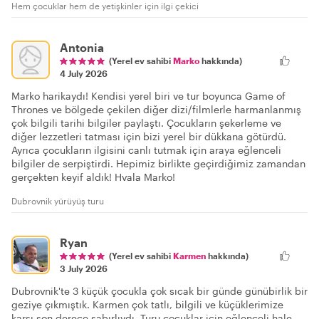
Hem çocuklar hem de yetişkinler için ilgi çekici
Antonia
(Yerel ev sahibi
Marko
hakkında)
4 July 2026
Marko harikaydı! Kendisi yerel biri ve tur boyunca Game of
Thrones ve bölgede çekilen diğer dizi/filmlerle harmanlanmış
çok bilgili tarihi bilgiler paylaştı. Çocukların şekerleme ve
diğer lezzetleri tatması için bizi yerel bir dükkana götürdü.
Ayrıca çocukların ilgisini canlı tutmak için araya eğlenceli
bilgiler de serpiştirdi. Hepimiz birlikte geçirdiğimiz zamandan
gerçekten keyif aldık! Hvala Marko!
Dubrovnik yürüyüş turu
Ryan
(Yerel ev sahibi
Karmen
hakkında)
3 July 2026
Dubrovnik'te 3 küçük çocukla çok sıcak bir günde günübirlik bir
geziye çıkmıştık. Karmen çok tatlı, bilgili ve küçüklerimize
karşı son derece sabırlıydı. Turu çocuklar için eğlenceli hale