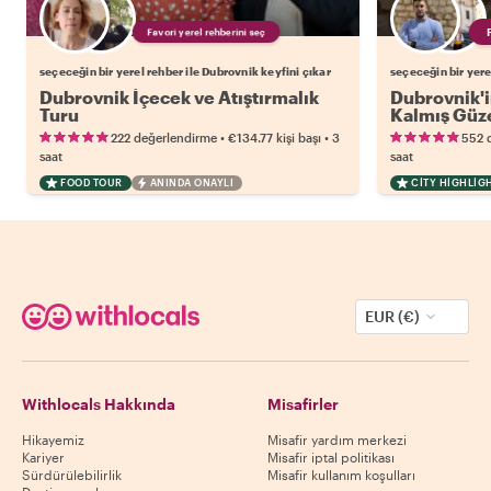
Favori yerel rehberini seç
seçeceğin bir yerel rehber ile Dubrovnik keyfini çıkar
seçeceğin bir yere
Dubrovnik İçecek ve Atıştırmalık
Dubrovnik'i
Turu
Kalmış Güze
•
•
222 değerlendirme
€134.77
kişi başı
3
552 
saat
saat
FOOD TOUR
ANINDA ONAYLI
CITY HIGHLIG
EUR (€)
Withlocals Hakkında
Misafirler
Hikayemiz
Misafir yardım merkezi
Kariyer
Misafir iptal politikası
Sürdürülebilirlik
Misafir kullanım koşulları