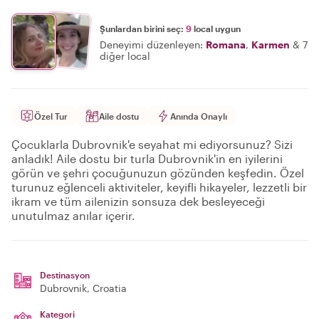
Şunlardan birini seç:
9
local uygun
Deneyimi düzenleyen:
Romana
,
Karmen
&
7
diğer local
Özel Tur
Aile dostu
Anında Onaylı
Çocuklarla Dubrovnik'e seyahat mi ediyorsunuz? Sizi
anladık! Aile dostu bir turla Dubrovnik'in en iyilerini
görün ve şehri çocuğunuzun gözünden keşfedin. Özel
turunuz eğlenceli aktiviteler, keyifli hikayeler, lezzetli bir
ikram ve tüm ailenizin sonsuza dek besleyeceği
unutulmaz anılar içerir.
Destinasyon
Dubrovnik
, Croatia
Kategori