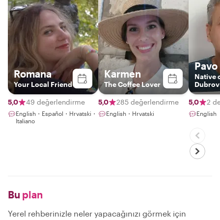
Pavo
Romana
Karmen
Native 
Your Local Friend
The Coffee Lover
Dubrovn
traditio
hospita
5,0
49 değerlendirme
5,0
285 değerlendirme
5,0
2 d
English・Español・Hrvatski・
English・Hrvatski
English
Italiano
Bu
plan
Yerel rehberinizle neler yapacağınızı görmek için