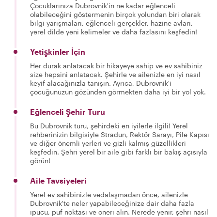
Çocuklarınıza Dubrovnik'in ne kadar eğlenceli
olabileceğini göstermenin birçok yolundan biri olarak
bilgi yarışmaları, eğlenceli gerçekler, hazine avları,
yerel dilde yeni kelimeler ve daha fazlasını keşfedin!
Yetişkinler İçin
Her durak anlatacak bir hikayeye sahip ve ev sahibiniz
size hepsini anlatacak. Şehirle ve ailenizle en iyi nasıl
keyif alacağınızla tanışın. Ayrıca, Dubrovnik'i
çocuğunuzun gözünden görmekten daha iyi bir yol yok.
Eğlenceli Şehir Turu
Bu Dubrovnik turu, şehirdeki en iyilerle ilgili! Yerel
rehberinizin bilgisiyle Stradun, Rektör Sarayı, Pile Kapısı
ve diğer önemli yerleri ve gizli kalmış güzellikleri
keşfedin. Şehri yerel bir aile gibi farklı bir bakış açısıyla
görün!
Aile Tavsiyeleri
Yerel ev sahibinizle vedalaşmadan önce, ailenizle
Dubrovnik'te neler yapabileceğinize dair daha fazla
ipucu, püf noktası ve öneri alın. Nerede yenir, şehri nasıl