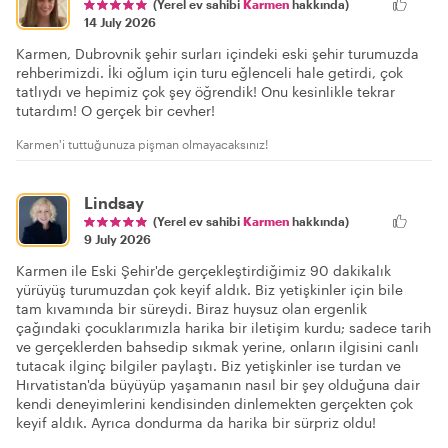
(Yerel ev sahibi
Karmen
hakkında)
14 July 2026
Karmen, Dubrovnik şehir surları içindeki eski şehir turumuzda
rehberimizdi. İki oğlum için turu eğlenceli hale getirdi, çok
tatlıydı ve hepimiz çok şey öğrendik! Onu kesinlikle tekrar
tutardım! O gerçek bir cevher!
Karmen'i tuttuğunuza pişman olmayacaksınız!
Lindsay
(Yerel ev sahibi
Karmen
hakkında)
9 July 2026
Karmen ile Eski Şehir'de gerçekleştirdiğimiz 90 dakikalık
yürüyüş turumuzdan çok keyif aldık. Biz yetişkinler için bile
tam kıvamında bir süreydi. Biraz huysuz olan ergenlik
çağındaki çocuklarımızla harika bir iletişim kurdu; sadece tarih
ve gerçeklerden bahsedip sıkmak yerine, onların ilgisini canlı
tutacak ilginç bilgiler paylaştı. Biz yetişkinler ise turdan ve
Hırvatistan'da büyüyüp yaşamanın nasıl bir şey olduğuna dair
kendi deneyimlerini kendisinden dinlemekten gerçekten çok
keyif aldık. Ayrıca dondurma da harika bir sürpriz oldu!