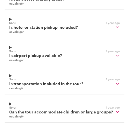
cevabı gör
Soru
1 year ago
Is hotel or station pickup included?
cevabı gör
Soru
1 year ago
Is airport pickup available?
cevabı gör
Soru
1 year ago
Is transportation included in the tour?
cevabı gör
Soru
1 year ago
Can the tour accommodate children or large groups?
cevabı gör