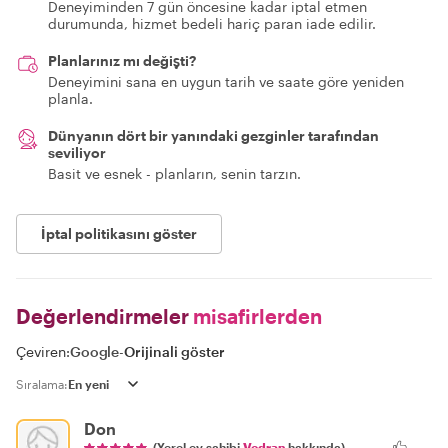
Deneyiminden 7 gün öncesine kadar iptal etmen
durumunda, hizmet bedeli hariç paran iade edilir.
Planlarınız mı değişti?
Deneyimini sana en uygun tarih ve saate göre yeniden
planla.
Dünyanın dört bir yanındaki gezginler tarafından
seviliyor
Basit ve esnek - planların, senin tarzın.
İptal politikasını göster
Değerlendirmeler
misafirlerden
Çeviren:
Google
-
Orijinali göster
Sıralama:
Don
(Yerel ev sahibi
Vedran
hakkında)